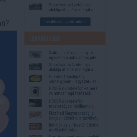
igények
Stabilcoinos fizetés: így
alakítja át a pénz világát a
Visa, a Mastercard és a
Western Union
an?
További népszerű videók
Legfrissebb
3 alma és 3 tojás: ennyire
egyszerű a puha almás pite
titka
Stabilcoinos fizetés: így
alakítja át a pénz világát a
Visa, a Mastercard és a
Cukkinis tojáslepény
Western Union
serpenyőben – egyszerű és
laktató vacsora
HONOR okostelefon-kamera
vs mindennapi fotózási
igények
HONOR okostelefon
mesterséges intelligencia
funkciók, amelyek
Kiszárad Magyarország: a
megkönnyítik az életet
talajban dőlhet el a vízválság
Betiltják az air fryert? Kiderült,
mi áll a háttérben
5 görög recept, amely mellett