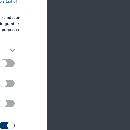
B’s List of
er and store
to grant or
ed purposes