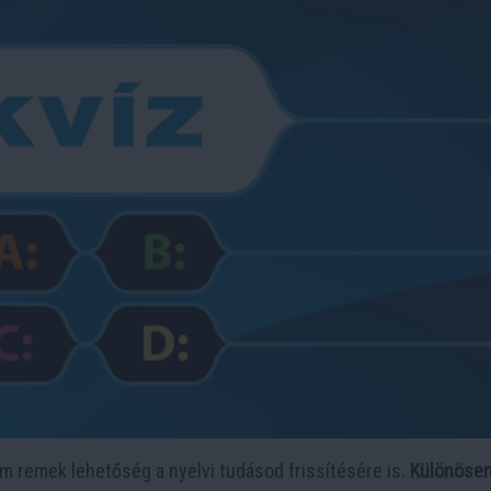
 remek lehetőség a nyelvi tudásod frissítésére is.
Különöse