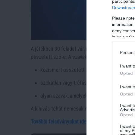
participants
Downstream 
Please note
information 
deny consent
in below Go
A játékban 30 feladat vár, mindegyikben egy-egy
Persona
összetett szó-e. A szavak között lesznek:
I want t
közismert összetett szavak (
pl.: könyvtárs
Opted 
szokatlan vagy tréfás szókapcsolatok
I want t
Opted 
olyan szavak, amelyek
külalakjuk alapján
kön
I want 
A kihívás tehát nemcsak nyelvtani tudásról szó
Advertis
Opted 
További feladványokat ide kattintva találsz!
I want t
of my P
was col