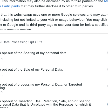
. This information may also be disclosed by us to third parties on the
IA
Participants
that may further disclose it to other third parties.
 that this website/app uses one or more Google services and may gath
including but not limited to your visit or usage behaviour. You may click 
 to Google and its third-party tags to use your data for below specifi
ogle consent section.
 szó szerepel, amelyről gyorsan el kell döntened, hogy helyes
l Data Processing Opt Outs
o opt-out of the Sharing of my personal data.
zoba
)
In
o opt-out of the Sale of my Personal Data.
In
nyen félrevezetők lehetnek
to opt-out of processing my Personal Data for Targeted
l, hanem
reakcióidőről és koncentrációról is
.
ing.
In
o opt-out of Collection, Use, Retention, Sale, and/or Sharing
ersonal Data that Is Unrelated with the Purposes for which it
lected.