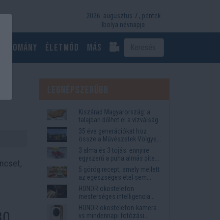
2026. augusztus 7., péntek
Ibolya névnapja
Tudomány
Életmód
más
Legnépszerűbb
Kiszárad Magyarország: a
talajban dőlhet el a vízválság
35 éve generációkat hoz
össze a Művészetek Völgye
– megvan a 2027-es időpont
3 alma és 3 tojás: ennyire
és a bérletár
egyszerű a puha almás pite
ncset,
titka
5 görög recept, amely mellett
az egészséges étel sem
tűnik lemondásnak
HONOR okostelefon
mesterséges intelligencia
funkciók, amelyek
HONOR okostelefon-kamera
30
megkönnyítik az életet
vs mindennapi fotózási