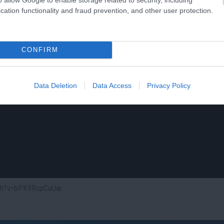
cation functionality and fraud prevention, and other user protection.
CONFIRM
Data Deletion
Data Access
Privacy Policy
atch?v=bPK9RspCuUw