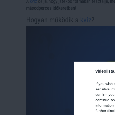
A
kvíz
célja, hogy játékos formában tesztelje,
me
másodperces időkeretben
!
Hogyan működik a
kvíz
?
videolista
If you wish 
sensitive in
confirm you
continue se
information 
further disc