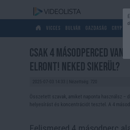
É
d
Vicces
Bulvár
Gazdaság
Crypto
Csak 4 másodperced van? 
elront! Neked sikerül?
2025-07-03 14:33
| Nézettség: 720
Összetett szavak, amiket naponta használsz – d
helyesírást és koncentrációt tesztel. A 4 máso
Felismered 4 másodperc ala