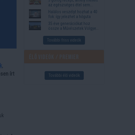
az egészséges étel sem
tűnik lemondásnak
Halálos veszélyt hozhat a 40
fok: így jelezhet a hőguta
35 éve generációkat hoz
össze a Művészetek Völgye
– megvan a 2027-es időpont
és a bérletár
További friss videók
Élő videók / Premier
k
,
sen írt
További élő videók
uk