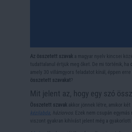
Az összetett szavak
a magyar nyelv kincsei köz
tudattalanul értjük meg őket. De mi történik, ha
amely 30 villámgyors feladatot kínál, éppen err
összetett szavakat
?
Mit jelent az, hogy egy szó öss
Összetett szavak
akkor jönnek létre, amikor két 
kézilabda
, háziorvos
. Ezek nem csupán egymás me
viszont gyakran kihívást jelent még a gyakorlot