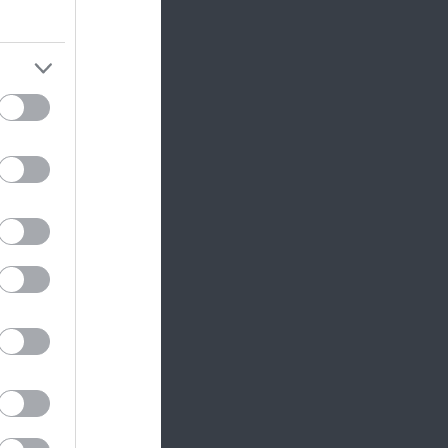
d It
n...