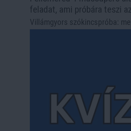
feladat, ami próbára teszi a
Villámgyors szókincspróba: me