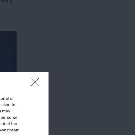
dezt
4
sonal or
ection to
ou may
 personal
out of the
 downstream