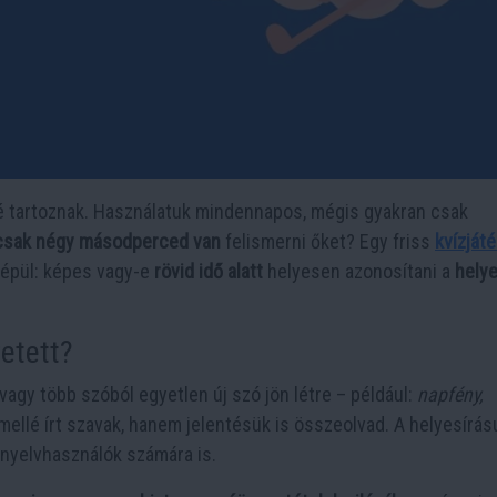
é tartoznak. Használatuk mindennapos, mégis gyakran csak
csak négy másodperced van
felismerni őket? Egy friss
kvízjáté
e épül: képes vagy-e
rövid idő alatt
helyesen azonosítani a
helye
zetett?
vagy több szóból egyetlen új szó jön létre – például:
napfény,
llé írt szavak, hanem jelentésük is összeolvad. A helyesírás
t nyelvhasználók számára is.