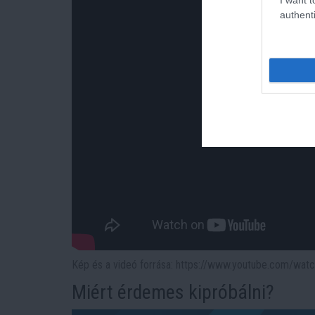
authenti
Kép és a videó forrása: https://www.youtube.com/w
Miért érdemes kipróbálni?