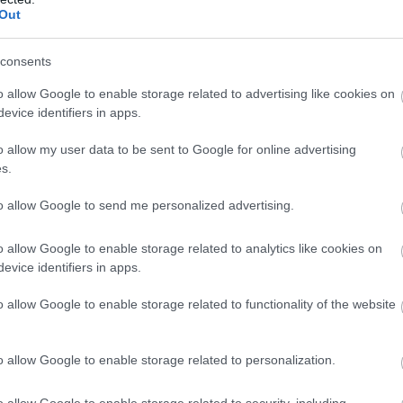
Out
1 h 28 min
2 h 24 min
consents
o allow Google to enable storage related to advertising like cookies on
evice identifiers in apps.
rasite-Causing Foods
Fungus Is A Parasite, An
o allow my user data to be sent to Google for online advertising
Should Stop Eating
Dies From A Drop Of Plai
s.
t Now
More
to allow Google to send me personalized advertising.
o allow Google to enable storage related to analytics like cookies on
5
109
352
307
84
186
evice identifiers in apps.
o allow Google to enable storage related to functionality of the website
o allow Google to enable storage related to personalization.
o allow Google to enable storage related to security, including