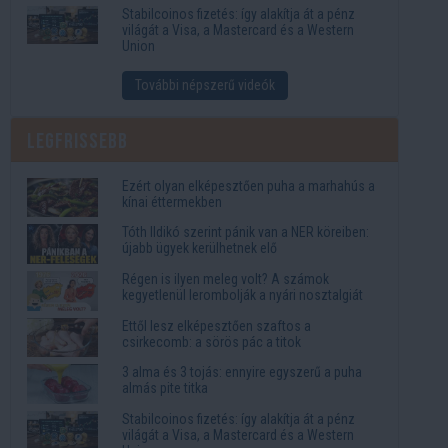
Stabilcoinos fizetés: így alakítja át a pénz
világát a Visa, a Mastercard és a Western
Union
További népszerű videók
Legfrissebb
Ezért olyan elképesztően puha a marhahús a
kínai éttermekben
Tóth Ildikó szerint pánik van a NER köreiben:
újabb ügyek kerülhetnek elő
Régen is ilyen meleg volt? A számok
kegyetlenül lerombolják a nyári nosztalgiát
Ettől lesz elképesztően szaftos a
csirkecomb: a sörös pác a titok
3 alma és 3 tojás: ennyire egyszerű a puha
almás pite titka
Stabilcoinos fizetés: így alakítja át a pénz
világát a Visa, a Mastercard és a Western