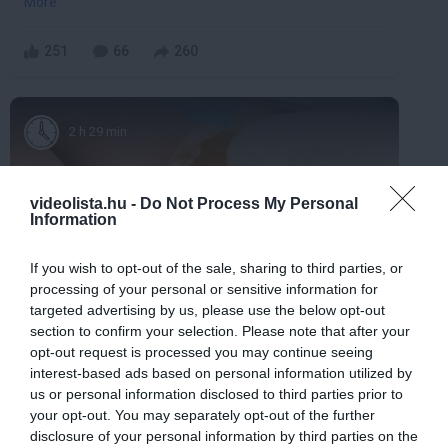
More
251
66
260
2 h 29 min
videolista.hu -
Do Not Process My Personal
Information
If you wish to opt-out of the sale, sharing to third parties, or
processing of your personal or sensitive information for
targeted advertising by us, please use the below opt-out
section to confirm your selection. Please note that after your
Fungus Dries Up And Falls Off After The
opt-out request is processed you may continue seeing
First Use
interest-based ads based on personal information utilized by
More
us or personal information disclosed to third parties prior to
your opt-out. You may separately opt-out of the further
362
138
165
disclosure of your personal information by third parties on the