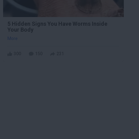
5 Hidden Signs You Have Worms Inside
Your Body
More
300
150
231