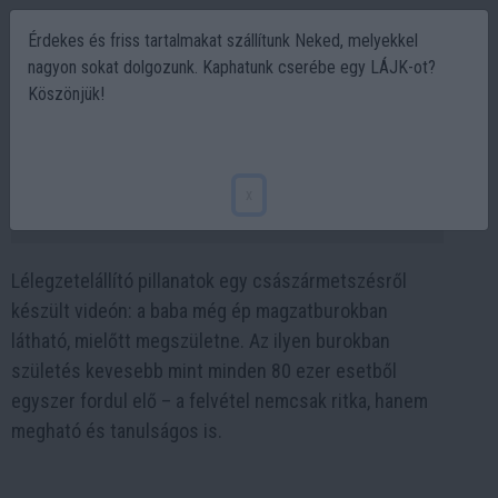
Érdekes és friss tartalmakat szállítunk Neked, melyekkel
nagyon sokat dolgozunk. Kaphatunk cserébe egy LÁJK-ot?
Köszönjük!
Császármetszéssel jött világra a baba
– ép burokban, élő adásban!
x
2025-05-18 11:07
Lélegzetelállító pillanatok egy császármetszésről
készült videón: a baba még ép magzatburokban
látható, mielőtt megszületne. Az ilyen burokban
születés kevesebb mint minden 80 ezer esetből
egyszer fordul elő – a felvétel nemcsak ritka, hanem
megható és tanulságos is.