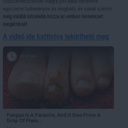
császármetszéssel világra jött baba története
egyszerre tudományos és megható, és sokak szerint
még inkább közelebb hozza az emberi természet
megértését
.
A videó ide kattintva tekinthetó meg
8 h 47 min
Fungus Is A Parasite, And It Dies From A
Drop Of Plain...