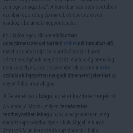
„elmegy a magzatvíz”. A burokban születés esetében
azonban ez a réteg ép marad, és csak az orvos
avatkozik be annak megbontásába.
Ez a különleges állapot
elsősorban
császármetszéssel történő
szülés
nél fordulhat elő
,
mivel a sebészi eljárás lehetővé teszi a burok
sértetlenségének megőrzését. A jelenség orvosilag
nem veszélyes, sőt, a szakemberek szerint
a
baba
számára kifejezetten nyugodt átmenetet jelenthet
az
anyaméhből a külvilágba.
A felvétel tanulsága: az élet kezdete megérint
A videón jól látszik, milyen
természetes
testhelyzetben lebeg
a baba a magzatvízben, még
mielőtt kapcsolatba lépne a külvilággal. A burok
áttetsző falán keresztül kirajzolódnak a baba