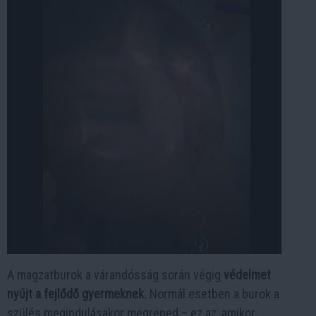
A magzatburok a várandósság során végig
védelmet
nyújt a fejlődő gyermeknek
. Normál esetben a burok a
szülés megindulásakor megreped – ez az, amikor