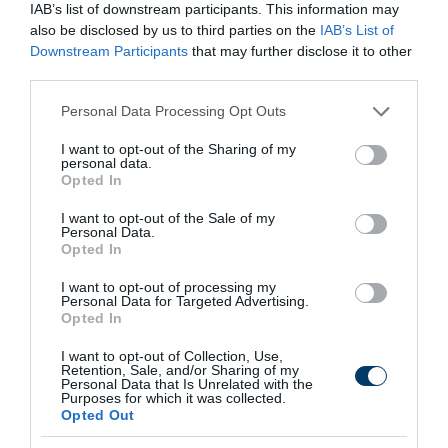
IAB’s list of downstream participants. This information may
also be disclosed by us to third parties on the
IAB’s List of
Downstream Participants
that may further disclose it to other
4 h 28 min
third parties.
Please note that this website/app uses one or more Google
Personal Data Processing Opt Outs
services and may gather and store information including but
not limited to your visit or usage behaviour. You may click to
I want to opt-out of the Sharing of my
personal data.
grant or deny consent to Google and its third-party tags to
Opted In
use your data for below specified purposes in below Google
consent section.
I want to opt-out of the Sale of my
Personal Data.
Opted In
This Simple Trick Removes All Parasites
I want to opt-out of processing my
From Your Body!
Personal Data for Targeted Advertising.
Opted In
More
I want to opt-out of Collection, Use,
201
196
268
Retention, Sale, and/or Sharing of my
Personal Data that Is Unrelated with the
Purposes for which it was collected.
Opted Out