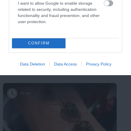
I want to allow Google to enable storage
related to security, including authentication
functionality and fraud prevention, and other
user protection.
Stop Eating These 3 Foods That Are Known
CONFIRM
to Cause Parasites
More
Data Deletion
Data Access
Privacy Policy
321
141
140
33 min