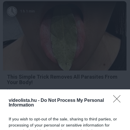
1 h 1 min
This Simple Trick Removes All Parasites From
Your Body!
More
videolista.hu -
Do Not Process My Personal
Information
286
61
290
If you wish to opt-out of the sale, sharing to third parties, or
processing of your personal or sensitive information for
4 h 20 min