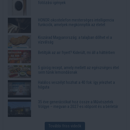
fotózási igények
HONOR okostelefon mesterséges intelligencia
funkciók, amelyek megkönnyítik az életet
Kiszárad Magyarország: a talajban dőlhet el a
vízválság
Betiltják az air fryert? Kiderült, mi áll a háttérben
5 görög recept, amely mellett az egészséges étel
sem tűnik lemondásnak
Halálos veszélyt hozhat a 40 fok: így jelezhet a
hőguta
35 éve generációkat hoz össze a Művészetek
Völgye – megvan a 2027-es időpont és a bérletár
További friss videók