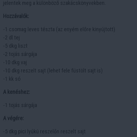
jelentek meg a különböző szakácskönyvekben.
Hozzávalók:
-1 csomag leves tészta (az enyém előre kinyújtott)
-2 dl tej
-5 dkg liszt
-2 tojás sárgája
-10 dkg vaj
-10 dkg reszelt sajt (lehet fele füstölt sajt is)
-1 kk só
A kenéshez:
-1 tojás sárgája
A végére:
-5 dkg pici lyúkú reszelőn reszelt sajt