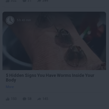
302
31
384
5 h 43 min
5 Hidden Signs You Have Worms Inside Your
Body
More
150
58
145