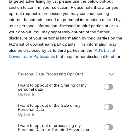
targeted advertising by us, please use the below opt-out
section to confirm your selection. Please note that after your
opt-out request is processed you may continue seeing
interest-based ads based on personal information utilized by
us or personal information disclosed to third parties prior to
your opt-out. You may separately opt-out of the further
disclosure of your personal information by third parties on the
IAB’s list of downstream participants. This information may
also be disclosed by us to third parties on the
IAB’s List of
Downstream Participants
that may further disclose it to other
third parties.
Fungus Dries Up And Falls Off After The First
Use
Please note that this website/app uses one or more Google
Personal Data Processing Opt Outs
More
services and may gather and store information including but
not limited to your visit or usage behaviour. You may click to
I want to opt-out of the Sharing of my
personal data.
grant or deny consent to Google and its third-party tags to
486
94
250
Opted In
use your data for below specified purposes in below Google
consent section.
I want to opt-out of the Sale of my
Personal Data.
Opted In
11 h 11 min
I want to opt-out of processing my
Personal Data for Targeted Advertising.