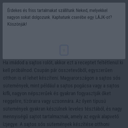
Érdekes és friss tartalmakat szállítunk Neked, melyekkel
nagyon sokat dolgozunk. Kaphatunk cserébe egy LÁJK-ot?
Köszönjük!
Egyszerű sajtos roló készítése házilag
2023-02-26 20:04
x
Ha imádod a sajtos rolót, akkor ezt a receptet feltétlenül ki
kell próbálnod. Csupán pár összetevőből, egyszerűen
otthon is el lehet készíteni. Magyarországon a sajtos sós
sütemények, mint például a sajtos pogácsa vagy a sajtos
kifli, nagyon népszerűek és gyakran fogyasztják őket
reggelire, tízóraira vagy uzsonnára. Az ilyen típusú
sütemények gyakran készülnek leveles tésztából, és nagy
mennyiségű sajtot tartalmaznak, amely az egyik alapvető
ízjegye. A sajtos sós sütemények készítése otthoni