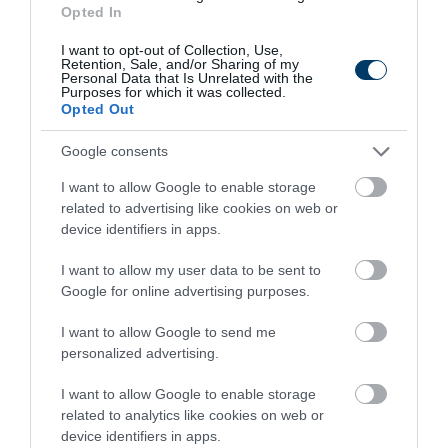
Opted In
I want to opt-out of Collection, Use,
Retention, Sale, and/or Sharing of my
Personal Data that Is Unrelated with the
Purposes for which it was collected.
Opted Out
Google consents
Stop Eating These 3 Foods That Are Known to
I want to allow Google to enable storage
Cause Parasites
related to advertising like cookies on web or
More
device identifiers in apps.
I want to allow my user data to be sent to
433
178
133
Google for online advertising purposes.
I want to allow Google to send me
personalized advertising.
6 h 47 min
I want to allow Google to enable storage
related to analytics like cookies on web or
device identifiers in apps.