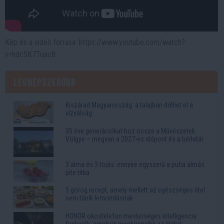
Kép és a videó forrása: https://www.youtube.com/watch?
v=hdc5K7Tqac8
Legnépszerűbb
Kiszárad Magyarország: a talajban dőlhet el a
vízválság
35 éve generációkat hoz össze a Művészetek
Völgye – megvan a 2027-es időpont és a bérletár
3 alma és 3 tojás: ennyire egyszerű a puha almás
pite titka
5 görög recept, amely mellett az egészséges étel
sem tűnik lemondásnak
HONOR okostelefon mesterséges intelligencia