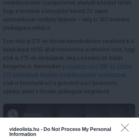
rendelkezéseket szerepeltettek, amelyek lehetővé tették,
hogy a termékek a benyújtást követő 20. napon
automatikusan hatályba lépjenek — még az SEC hivatalos
jóváhagyása nélkül is.
Ezen felül az ETF-ek tőzsdei kereskedésére vonatkozó 8-A
beadványok NYSE-általi hitelesítése is lehetővé tette, hogy
ezek az ETF-ek elinduljanak, még a kormányzati leállás
közepette is. Amennyiben
a függőben lévő XRP és Solana
ETF beadványok hasonló rendelkezéseket tartalmaznak
,
ezek is követhetik ezt a gyorsított piaci bevezetési
eljárást, amint a tőzsdei jóváhagyás megérkezik.
10 h 56 min
videolista.hu -
Do Not Process My Personal
Information