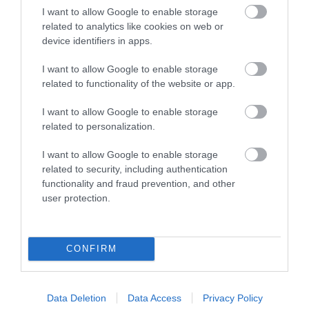
I want to allow Google to enable storage
related to analytics like cookies on web or
This Simple Trick Removes All Parasites From
device identifiers in apps.
Your Body!
I want to allow Google to enable storage
More
related to functionality of the website or app.
367
146
326
I want to allow Google to enable storage
related to personalization.
I want to allow Google to enable storage
5 h 57 min
related to security, including authentication
functionality and fraud prevention, and other
user protection.
CONFIRM
Data Deletion
Data Access
Privacy Policy