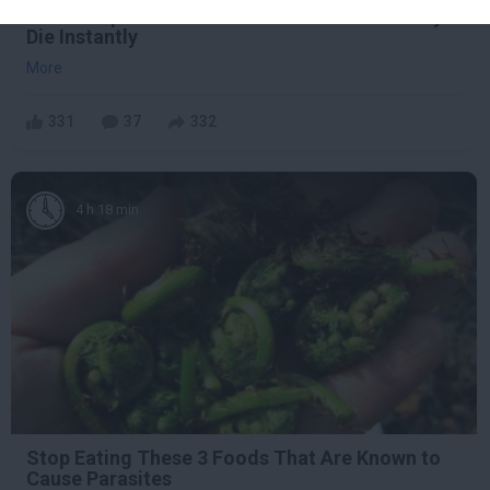
One Teaspoon And All The Worms In The Body
Die Instantly
More
331
37
332
4 h 18 min
Stop Eating These 3 Foods That Are Known to
Cause Parasites