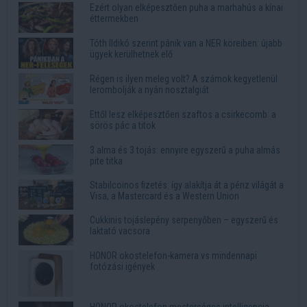
Ezért olyan elképesztően puha a marhahús a kínai
éttermekben
Tóth Ildikó szerint pánik van a NER köreiben: újabb
ügyek kerülhetnek elő
Régen is ilyen meleg volt? A számok kegyetlenül
lerombolják a nyári nosztalgiát
Ettől lesz elképesztően szaftos a csirkecomb: a
sörös pác a titok
3 alma és 3 tojás: ennyire egyszerű a puha almás
pite titka
Stabilcoinos fizetés: így alakítja át a pénz világát a
Visa, a Mastercard és a Western Union
Cukkinis tojáslepény serpenyőben – egyszerű és
laktató vacsora
HONOR okostelefon-kamera vs mindennapi
fotózási igények