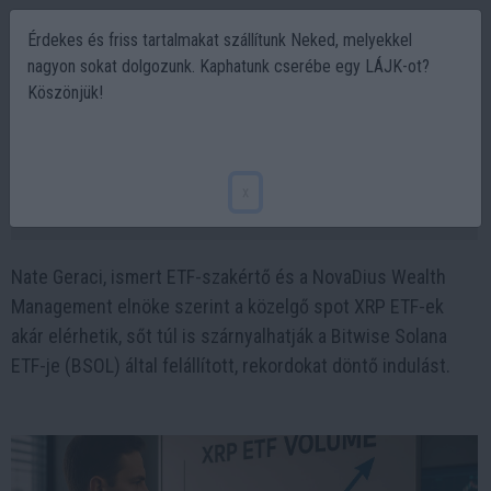
Érdekes és friss tartalmakat szállítunk Neked, melyekkel
nagyon sokat dolgozunk. Kaphatunk cserébe egy LÁJK-ot?
Köszönjük!
Elemző szerint az XRP meg fogja dönteni a
Solana ETF 52 millió dolláros rekordját
x
2025-10-30 11:44
Nate Geraci, ismert ETF-szakértő és a NovaDius Wealth
Management elnöke szerint a közelgő spot XRP ETF-ek
akár elérhetik, sőt túl is szárnyalhatják a Bitwise Solana
ETF-je (BSOL) által felállított, rekordokat döntő indulást.