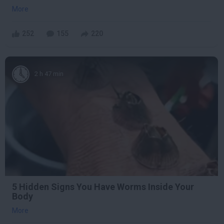
More
252
155
220
2 h 47 min
5 Hidden Signs You Have Worms Inside Your
Body
More