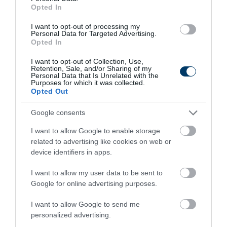
Opted In
I want to opt-out of processing my
Personal Data for Targeted Advertising.
Opted In
Fungus Dries Up And Falls Off After The First
Use
I want to opt-out of Collection, Use,
Retention, Sale, and/or Sharing of my
Personal Data that Is Unrelated with the
More
Purposes for which it was collected.
Opted Out
474
166
190
Google consents
I want to allow Google to enable storage
related to advertising like cookies on web or
9 h 34 min
device identifiers in apps.
I want to allow my user data to be sent to
Google for online advertising purposes.
I want to allow Google to send me
personalized advertising.