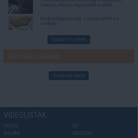
HONOR okostelefon mesterséges intelligencia
funkciók, amelyek megkönnyítik az életet
Kiszárad Magyarország: a talajban dőlhet el a
vízválság
További friss videók
Élő videók / Premier
További élő videók
VIDEOLISTÁK
VICCES
DIY
BULVÁR
GASZTRO