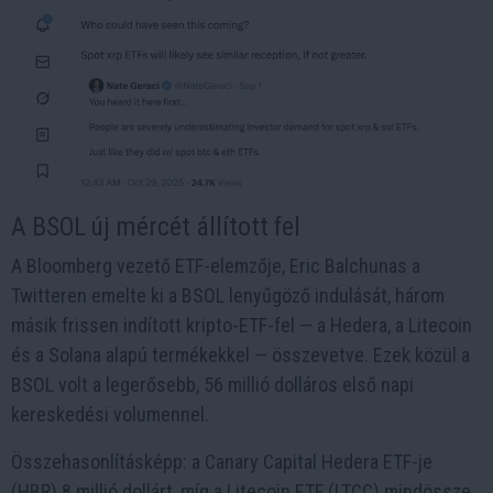
A BSOL új mércét állított fel
A Bloomberg vezető ETF-elemzője, Eric Balchunas a
Twitteren emelte ki a BSOL lenyűgöző indulását, három
másik frissen indított kripto-ETF-fel — a Hedera, a Litecoin
és a Solana alapú termékekkel — összevetve. Ezek közül a
BSOL volt a legerősebb, 56 millió dolláros első napi
kereskedési volumennel.
Összehasonlításképp: a Canary Capital Hedera ETF-je
(HBR) 8 millió dollárt, míg a Litecoin ETF (LTCC) mindössze