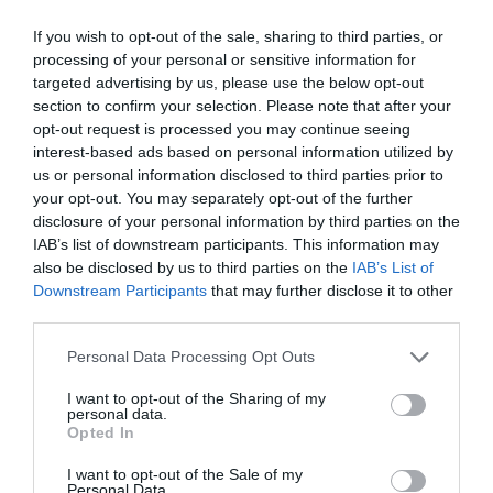
If you wish to opt-out of the sale, sharing to third parties, or
processing of your personal or sensitive information for
targeted advertising by us, please use the below opt-out
section to confirm your selection. Please note that after your
opt-out request is processed you may continue seeing
interest-based ads based on personal information utilized by
Fungus Is A Parasite, And It Dies From A Drop Of
us or personal information disclosed to third parties prior to
Plain...
your opt-out. You may separately opt-out of the further
More
disclosure of your personal information by third parties on the
IAB’s list of downstream participants. This information may
also be disclosed by us to third parties on the
IAB’s List of
258
181
255
Downstream Participants
that may further disclose it to other
third parties.
Please note that this website/app uses one or more Google
Personal Data Processing Opt Outs
3 h 46 min
services and may gather and store information including but
not limited to your visit or usage behaviour. You may click to
I want to opt-out of the Sharing of my
personal data.
grant or deny consent to Google and its third-party tags to
Opted In
use your data for below specified purposes in below Google
consent section.
I want to opt-out of the Sale of my
Personal Data.