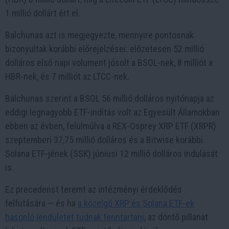
1 millió dollárt ért el.
Balchunas azt is megjegyezte, mennyire pontosnak
bizonyultak korábbi előrejelzései: előzetesen 52 millió
dolláros első napi volument jósolt a BSOL-nek, 8 milliót a
HBR-nek, és 7 milliót az LTCC-nek.
Balchunas szerint a BSOL 56 millió dolláros nyitónapja az
eddigi legnagyobb ETF-indítás volt az Egyesült Államokban
ebben az évben, felülmúlva a REX-Osprey XRP ETF (XRPR)
szeptemberi 37,75 millió dolláros és a Bitwise korábbi
Solana ETF-jének (SSK) júniusi 12 millió dolláros indulását
is.
Ez precedenst teremt az intézményi érdeklődés
felfutására — és ha
a közelgő XRP és Solana ETF-ek
hasonló lendületet tudnak fenntartani
, az döntő pillanat