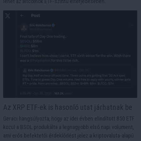
lehet az altcoinok ETF-szintű elterjedésében.
Az XRP ETF-ek is hasonló utat járhatnak be
Geraci hangsúlyozta, hogy az idei évben elindított 850 ETF
közül a BSOL produkálta a legnagyobb első napi volument,
ami erős befektetői érdeklődést jelez a kriptovaluta-alapú