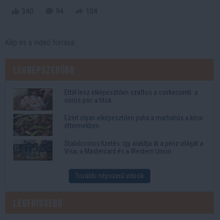
340
94
104
Kép és a videó forrása:
Legnépszerűbb
Ettől lesz elképesztően szaftos a csirkecomb: a
sörös pác a titok
Ezért olyan elképesztően puha a marhahús a kínai
éttermekben
Stabilcoinos fizetés: így alakítja át a pénz világát a
Visa, a Mastercard és a Western Union
További népszerű videók
Legfrissebb