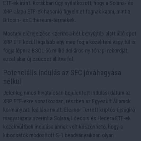
ETF-ek iránt. Korábban úgy nyilatkozott, hogy a Solana- és
XRP-alapú ETF-ek hasonló figyelmet fognak kapni, mint a
Bitcoin- és Ethereum-termékek.
Mostani előrejelzése szerint a hét benyújtás alatt álló spot
XRP ETF közül legalább egy meg fogja közelíteni vagy túl is
fogja lépni a BSOL 56 millió dolláros nyitónapi rekordját,
ezzel akár új csúcsot állítva fel.
Potenciális indulás az SEC jóváhagyása
nélkül
Jelenleg nincs hivatalosan bejelentett indulási dátum az
XRP ETF-ekre vonatkozóan, részben az Egyesült Államok
kormányzati leállása miatt. Eleanor Terrett kriptós újságíró
magyarázata szerint a Solana, Litecoin és Hedera ETF-ek
közelmúltbeli indulása annak volt köszönhető, hogy a
kibocsátók módosított S-1 beadványaikban olyan