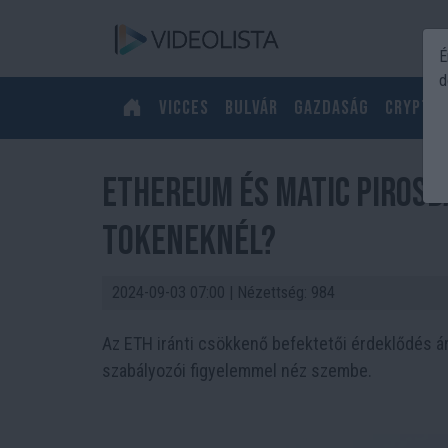
É
d
Vicces
Bulvár
Gazdaság
Crypto
Ethereum és MATIC pirosb
tokeneknél?
2024-09-03 07:00
| Nézettség: 984
Az ETH iránti csökkenő befektetői érdeklődés á
szabályozói figyelemmel néz szembe.