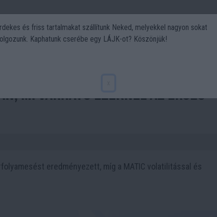
rdekes és friss tartalmakat szállítunk Neked, melyekkel nagyon sokat
olgozunk. Kaphatunk cserébe egy LÁJK-ot? Köszönjük!
Politika
Art
Kert
DIY
Gasztro
Utazás
Sport
x
an, mi várható ezeknél az ERC20
rfolyamesést eredményezett, míg a MATIC volatilitással és