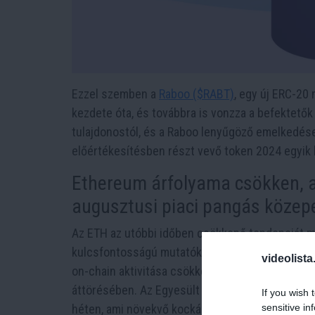
Ezzel szemben a
Raboo ($RABT)
, egy új ERC-20
kezdete óta, és továbbra is vonzza a befektetők 
tulajdonostól, és a Raboo lenyűgöző emelkedése 
előértékesítésben részt vevő token 2024 egyik l
Ethereum árfolyama csökken, a
augusztusi piaci pangás közep
Az ETH az utóbbi időben csökkenő tendenciát m
kulcsfontosságú mutatók negatív értékei jelent
videolista
on-chain aktivitása csökkent, ami az ETH folyam
áttörésében. Az Egyesült Államokban a spot Ethe
If you wish 
sensitive in
héten, ami növekvő kockázatkerülést mutat a be