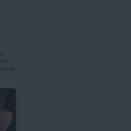
ul
körű
zata és