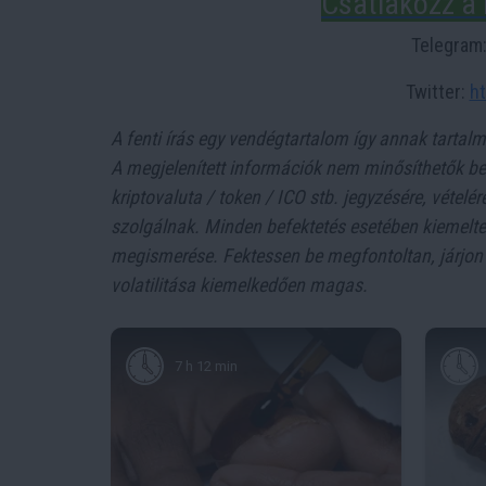
Csatlakozz a 
Telegram
Twitter:
ht
A fenti írás egy vendégtartalom így annak tartal
A megjelenített információk nem minősíthetők bef
kriptovaluta / token / ICO stb. jegyzésére, vétel
szolgálnak. Minden befektetés esetében kiemelt
megismerése. Fektessen be megfontoltan, járjon e
volatilitása kiemelkedően magas.
7 h 12 min