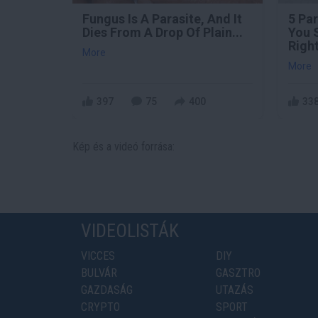
Fungus Is A Parasite, And It
5 Pa
Dies From A Drop Of Plain...
You 
Righ
More
More
397
75
400
33
Kép és a videó forrása:
VIDEOLISTÁK
VICCES
DIY
BULVÁR
GASZTRO
GAZDASÁG
UTAZÁS
CRYPTO
SPORT