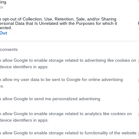
ing.
In
skálázási megoldásainak, például a Polygon 2.0 frissítésének
o opt-out of Collection, Use, Retention, Sale, and/or Sharing
ersonal Data that Is Unrelated with the Purposes for which it
s az árfolyam instabilitását a MATIC körül. Ennek következtéb
lected.
Out
 továbbra is az egyik legjobb kriptovaluta-e a megvásárlásra,
consents
amely jelentős piaci hullámokat fog kel
o allow Google to enable storage related to advertising like cookies on
evice identifiers in apps.
álja magát, egy erős mémrajongó közösséget építve a Social-
boo innovatív megközelítése a kriptobefektetés terén lehetővé 
o allow my user data to be sent to Google for online advertising
ó mémkészítési tevékenységekben vegyenek részt, miközben
s.
blokkláncára épülő Raboo ($RABT) előértékesítési token
to allow Google to send me personalized advertising.
tálta, biztosítva a maximális megbízhatóságot a kis- és intéz
 portfóliójukba való felvételét.
o allow Google to enable storage related to analytics like cookies on
evice identifiers in apps.
vonatkozik, ami vonzó lehetőséget kínál a kereskedők számára. 
n, 233%-os áremelkedést jósolnak az előértékesítés során, és 
o allow Google to enable storage related to functionality of the website