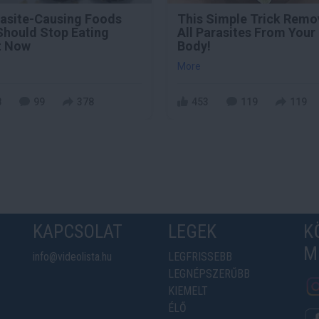
rasite-Causing Foods
This Simple Trick Remo
Should Stop Eating
All Parasites From Your
t Now
Body!
More
8
99
378
453
119
119
KAPCSOLAT
LEGEK
K
M
info@videolista.hu
LEGFRISSEBB
LEGNÉPSZERŰBB
KIEMELT
ÉLŐ