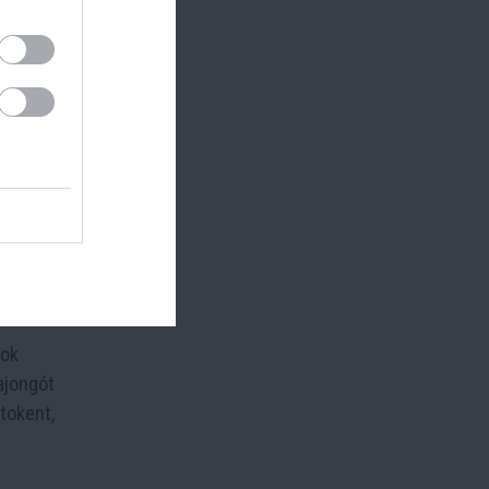
ra is a
ing
a
ket
tok
ajongót
tokent,