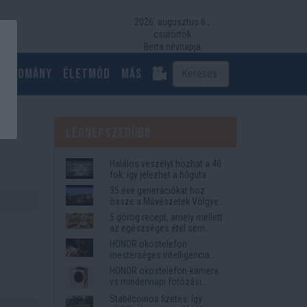
2026. augusztus 6.,
csütörtök
Berta névnapja
Tudomány
Életmód
más
Legnépszerűbb
Halálos veszélyt hozhat a 40
fok: így jelezhet a hőguta
35 éve generációkat hoz
össze a Művészetek Völgye
– megvan a 2027-es időpont
5 görög recept, amely mellett
és a bérletár
az egészséges étel sem
tűnik lemondásnak
HONOR okostelefon
mesterséges intelligencia
funkciók, amelyek
HONOR okostelefon-kamera
megkönnyítik az életet
vs mindennapi fotózási
igények
Stabilcoinos fizetés: így