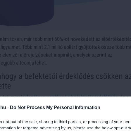
 mém token, már több mint 60%-ot növekedett az előértékesíté
figyelmét. Több mint 2,1 millió dollárt gyűjtöttek össze több m
elemzői előrejelzéseket inspirált, amelyek szerint az
egjobb altcoinja lehet.
hogy a befektetői érdeklődés csökken a
ette
utat, mivel
jelentősen csökkent a befektetői érdeklődés
, és a
ős eséseket jeleznek. A Santiment adatai azt mutatják, hogy a
.hu -
Do Not Process My Personal Information
atos nehézségeit tükrözi a kulcsfontosságú ellenállási szinte
reum ETF-ek 44,5 millió dolláros nettó kiáramlást könyveltek 
to opt-out of the sale, sharing to third parties, or processing of your per
formation for targeted advertising by us, please use the below opt-out s
fektetők körében, miközben az ETH kereskedési volumene 2,9 