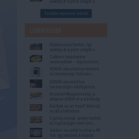
alakítja át a pénz világát a
Visa, a Mastercard és a
Western Union
További népszerű videók
Legfrissebb
Stabilcoinos fizetés: így
alakítja át a pénz világát a
Visa, a Mastercard és a
Cukkinis tojáslepény
Western Union
serpenyőben – egyszerű és
laktató vacsora
HONOR okostelefon-kamera
vs mindennapi fotózási
igények
HONOR okostelefon
mesterséges intelligencia
funkciók, amelyek
Kiszárad Magyarország: a
megkönnyítik az életet
talajban dőlhet el a vízválság
Betiltják az air fryert? Kiderült,
mi áll a háttérben
5 görög recept, amely mellett
az egészséges étel sem
tűnik lemondásnak
Halálos veszélyt hozhat a 40
fok: így jelezhet a hőguta