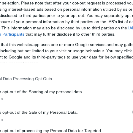
r selection. Please note that after your opt-out request is processed y
ték.
eing interest-based ads based on personal information utilized by us or
disclosed to third parties prior to your opt-out. You may separately opt-
alános piaci teljesítménye gyenge volt; az elmúlt héten az ET
losure of your personal information by third parties on the IAB’s list of
. Továbbá, az Ethereum Alapítvány által nemrég eladott 35 000 E
. This information may also be disclosed by us to third parties on the
IA
n okai lehetnek az ETH jelenlegi esésének. Ennek következtében
Participants
that may further disclose it to other third parties.
kező kereskedést folytathat, hacsak nem sikerül áttörnie a 3 
 that this website/app uses one or more Google services and may gath
including but not limited to your visit or usage behaviour. You may click 
 to Google and its third-party tags to use your data for below specifi
iros kereskedés és az on-chain aktivitá
ogle consent section.
l Data Processing Opt Outs
lenére, hogy az on-chain aktivitás növekedést mutatott. Bár a
o opt-out of the Sharing of my personal data.
t lehet a láthatáron, a neves kripto szakértők előrejelzései sze
In
rish hangulatot tükröz.
o opt-out of the Sale of my Personal Data.
etők számára, mivel az árak 2024 során széles skálán mozogtak.
In
ették, ami aggodalmakat vetett fel a tartós helyreállással
ejelentett token migráció a MATIC-ról a POL-ra befolyásolhatja
to opt-out of processing my Personal Data for Targeted