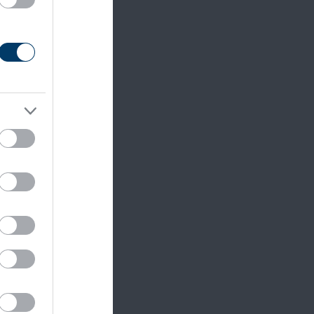
en a
 amikor
teni
Fi és a
teszi a
ményi
A piaci
azt