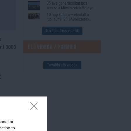
35 éve generációkat hoz
össze a Művészetek Völgye
– megvan a 2027-es időpont
10 nap kultúra – elindult a
és a bérletár
jubileumi, 35. Művészetek
Völgye
További friss videók
s
Élő videók / Premier
int 3000
További élő videók
z
z ETH
k
el múlt
sonal or
ection to
milliárd