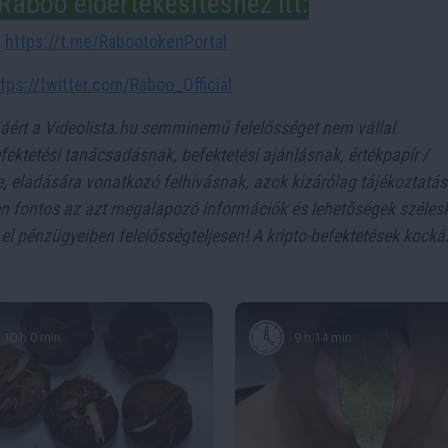
Raboo előértékesítéshez itt:
:
https://t.me/RabootokenPortal
tps://twitter.com/Raboo_Official
máért a Videolista.hu semminemű felelősséget nem vállal.
ektetési tanácsadásnak, befektetési ajánlásnak, értékpapír /
ére, eladására vonatkozó felhívásnak, azok kizárólag tájékoztatás
en fontos az azt megalapozó információk és lehetőségek széles
l pénzügyeiben felelősségteljesen! A kripto-befektetések kocká
10 h 0 min
9 h 14 min