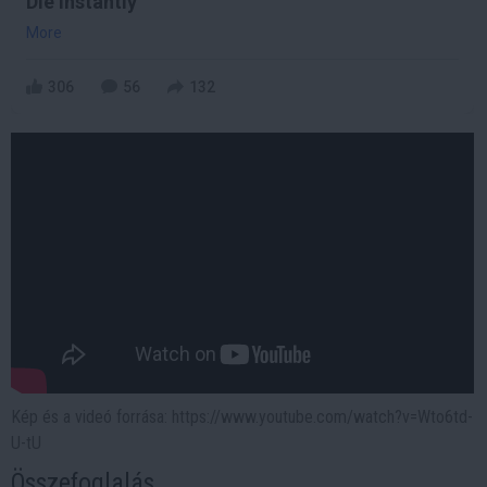
Die Instantly
More
306
56
132
Kép és a videó forrása: https://www.youtube.com/watch?v=Wto6td-
U-tU
Összefoglalás