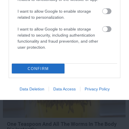
This Simple Trick Removes All Parasites From
I want to allow Google to enable storage
Your Body!
related to personalization.
More
I want to allow Google to enable storage
related to security, including authentication
397
183
161
functionality and fraud prevention, and other
user protection.
2 h 18 min
CONFIRM
Data Deletion
Data Access
Privacy Policy
One Teaspoon And All The Worms In The Body