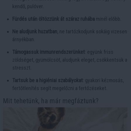
kendő, pulóver.
Fürdés után öltözzünk át száraz ruhába
minél előbb.
Ne aludjunk huzatban
, ne tartózkodjunk sokáig vizesen
árnyékban.
Támogassuk immunrendszerünket
: együnk friss
zöldséget, gyümölcsöt, aludjunk eleget, csökkentsük a
stresszt.
Tartsuk be a higiéniai szabályokat
: gyakori kézmosás,
fertőtlenítés segít megelőzni a fertőzéseket.
Mit tehetünk, ha már megfáztunk?