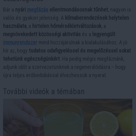
Bár a
nyári
megfázás
ellentmondásosnak tűnhet
, nagyon is
valós és gyakori jelenség. A
klímaberendezések helytelen
használata
, a
hirtelen hőmérsékletváltozások
, a
megnövekedett közösségi aktivitás
és a
legyengült
immunrendszer
mind hozzájárulnak a kialakulásához. A jó
hír az, hogy
tudatos odafigyeléssel és megelőzéssel sokat
tehetünk egészségünkért
. Ha pedig mégis megfáznánk,
adjunk időt a szervezetünknek a regenerálódásra – hogy
újra teljes erőbedobással élvezhessük a nyarat.
További videók a témában