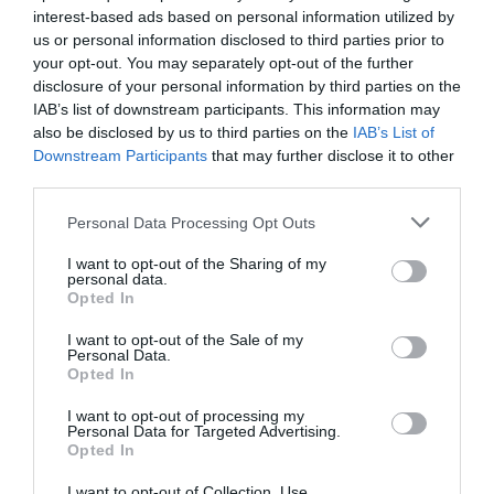
interest-based ads based on personal information utilized by
us or personal information disclosed to third parties prior to
your opt-out. You may separately opt-out of the further
disclosure of your personal information by third parties on the
IAB’s list of downstream participants. This information may
Fungus Dries Up And Falls Off After The First
also be disclosed by us to third parties on the
IAB’s List of
Use
Downstream Participants
that may further disclose it to other
third parties.
More
Please note that this website/app uses one or more Google
Personal Data Processing Opt Outs
194
72
383
services and may gather and store information including but
not limited to your visit or usage behaviour. You may click to
I want to opt-out of the Sharing of my
personal data.
grant or deny consent to Google and its third-party tags to
Opted In
use your data for below specified purposes in below Google
3 h 41 min
consent section.
I want to opt-out of the Sale of my
Personal Data.
Opted In
I want to opt-out of processing my
Personal Data for Targeted Advertising.
Opted In
I want to opt-out of Collection, Use,