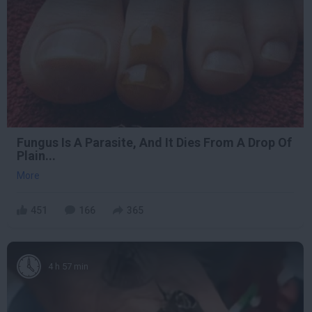
Fungus Is A Parasite, And It Dies From A Drop Of
Plain...
More
451
166
365
4 h 57 min