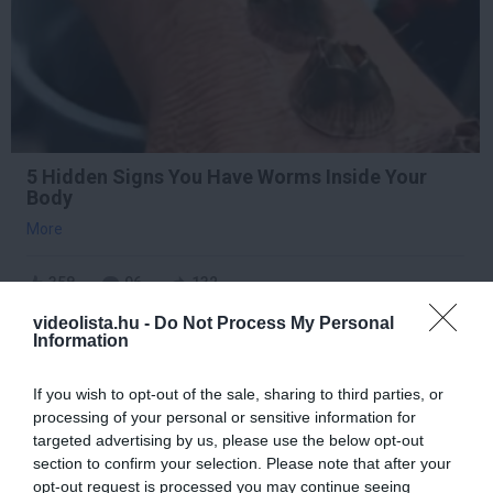
5 Hidden Signs You Have Worms Inside Your
Body
More
358
96
132
videolista.hu -
Do Not Process My Personal
Information
1 min
If you wish to opt-out of the sale, sharing to third parties, or
processing of your personal or sensitive information for
targeted advertising by us, please use the below opt-out
section to confirm your selection. Please note that after your
opt-out request is processed you may continue seeing