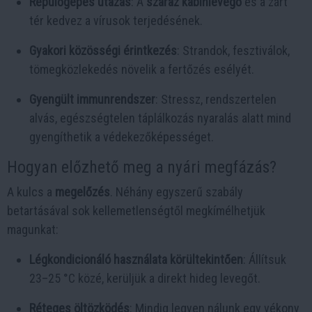
Repülőgépes utazás
: A
száraz kabinlevegő
és a zárt
tér kedvez a vírusok terjedésének.
Gyakori közösségi érintkezés
: Strandok, fesztiválok,
tömegközlekedés növelik a fertőzés esélyét.
Gyengült immunrendszer
: Stressz, rendszertelen
alvás, egészségtelen táplálkozás nyaralás alatt mind
gyengíthetik a védekezőképességet.
Hogyan előzhető meg a nyári megfázás?
A kulcs a
megelőzés
. Néhány egyszerű szabály
betartásával sok kellemetlenségtől megkímélhetjük
magunkat:
Légkondicionáló használata körültekintően
: Állítsuk
23–25 °C közé, kerüljük a direkt hideg levegőt.
Réteges öltözködés
: Mindig legyen nálunk egy vékony