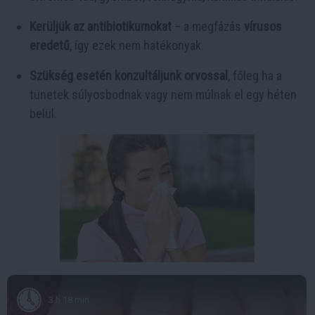
Kerüljük az antibiotikumokat
– a megfázás
vírusos
eredetű
, így ezek nem hatékonyak.
Szükség esetén konzultáljunk orvossal
, főleg ha a
tünetek súlyosbodnak vagy nem múlnak el egy héten
belül.
3 h 18 min