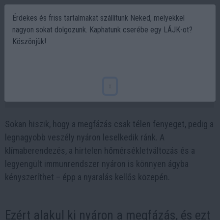
Érdekes és friss tartalmakat szállítunk Neked, melyekkel
nagyon sokat dolgozunk. Kaphatunk cserébe egy LÁJK-ot?
Köszönjük!
Ezért fázunk meg nyáron a leggyakrabban –
meglepő okok a háttérben
x
2025-07-17 21:58
Sokan hiszik, hogy a megfázás csak télen fenyeget, pedig a
legnagyobb veszély nyáron leselkedik ránk. A
klímaberendezés, a hirtelen hőmérsékletváltozás és a
legyengült immunrendszer nyáron is könnyen ágyba
kényszeríthet – épp a nyaralás kellős közepén.
Ezért alakul ki nyáron a megfázás, és ezt