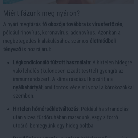
Miért fázunk meg nyáron?
A nyári megfázás
fő okozója továbbra is vírusfertőzés
,
például rinovírus, koronavírus, adenovírus. Azonban a
megbetegedés kialakulásához számos
életmódbeli
tényező
is hozzájárul:
Légkondicionáló túlzott használata
: A hirtelen hidegre
való lehűlés (különösen izzadt testtel) gyengíti az
immunrendszert. A klíma ráadásul kiszárítja a
nyálkahártyát
, ami fontos védelmi vonal a kórokozókkal
szemben.
Hirtelen hőmérsékletváltozás
: Például ha strandolás
után vizes fürdőruhában maradunk, vagy a forró
utcáról bemegyünk egy hideg boltba.