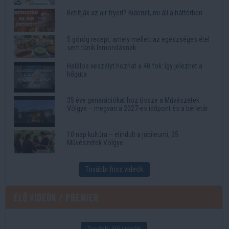
Betiltják az air fryert? Kiderült, mi áll a háttérben
5 görög recept, amely mellett az egészséges étel
sem tűnik lemondásnak
Halálos veszélyt hozhat a 40 fok: így jelezhet a
hőguta
35 éve generációkat hoz össze a Művészetek
Völgye – megvan a 2027-es időpont és a bérletár
10 nap kultúra – elindult a jubileumi, 35.
Művészetek Völgye
További friss videók
Élő videók / Premier
További élő videók