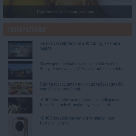
Csodaszer az erős immunitásért
Legnépszerűbb
Halálos veszélyt hozhat a 40 fok: így jelezhet a
hőguta
35 éve generációkat hoz össze a Művészetek
Völgye – megvan a 2027-es időpont és a bérletár
5 görög recept, amely mellett az egészséges étel
sem tűnik lemondásnak
HONOR okostelefon mesterséges intelligencia
funkciók, amelyek megkönnyítik az életet
HONOR okostelefon-kamera vs mindennapi
fotózási igények