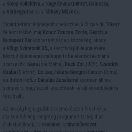
a
Komp Kollektíva
, a
Nagy Emma Quintet
,
Csinszka
,
a
Várhegyutca
és a
Tárkány Művek
is.
Vigántpetend legnagyobb helyszíne, a Cirque du Tókert
felhozatalából már
Koncz Zsuzsa
,
Zorán
,
Geszti
,
a
Budapest Bár
koncertjét várja a közönség, ahogy
a
Völgy Szimfonik 35.
, a fesztivál jubileumi évére
készült különleges műsorát is bejelentették már a
szervezők.
Sena
(Irie Maffia),
Beck Zoli
(30Y),
Szendrői
Csaba
(Elefánt),
Co Lee
,
Fekete
Giorgio
(Carson Coma)
és
Beton Hofi.
a
Danubia Zenekarral
közösen állnak
színpadra, hogy ezzel köszöntsék kerek évfordulóján a
fesztivált.
Az ország legnagyobb összművészeti fesztiválja
ezeken túl még rengeteg programot tartogat az
érdeklődőknek, az
irodalom
, a
táncművészet
,