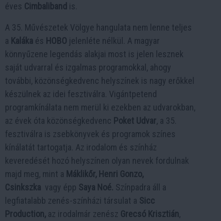
éves
Cimbaliband
is.
A 35. Művészetek Völgye hangulata nem lenne teljes
a
Kaláka
és
HOBO
jelenléte nélkül. A magyar
könnyűzene legendás alakjai most is jelen lesznek
saját udvarral és izgalmas programokkal, ahogy
további, közönségkedvenc helyszínek is nagy erőkkel
készülnek az idei fesztiválra. Vigántpetend
programkínálata nem merül ki ezekben az udvarokban,
az évek óta közönségkedvenc
Poket Udvar
, a 35.
fesztiválra is zsebkönyvek és programok színes
kínálatát tartogatja. Az irodalom és színház
keveredését hozó helyszínen olyan nevek fordulnak
majd meg, mint a
Máklikőr, Henri Gonzo,
Csinkszka
vagy épp
Saya Noé.
Színpadra áll a
legfiatalabb zenés-színházi társulat a
Sicc
Production,
az irodalmár zenész
Grecsó Krisztián
,