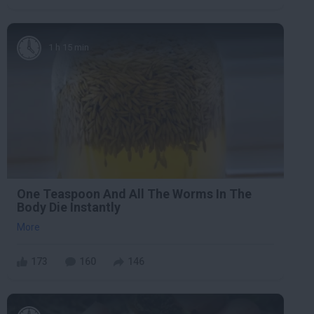
1 h 15 min
One Teaspoon And All The Worms In The
Body Die Instantly
More
173
160
146