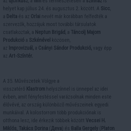
az
újcirkusz
, a
film
és természetesen a
színház
is
helyet kap július 24. és augusztus 2. között. A
Sicc
,
a
Delta
és az
Orlai
nevét már korábban felfedték a
szervezők, hozzájuk most további társulatok
csatlakoztak, a
Neptun Brigád
, a
Táncolj Majom
Produkció
a
Szkénével
közösen,
az
Improvizuál,
a
Csányi Sándor Produkció,
vagy épp
az
Art-Színtér.
A 35. Művészetek Völgye a
visszatérő
Klastrom
helyszínnel is ünnepel az idei
évben, amit fényfestéssel varázsolnak minden este
élővévé, az ország különböző művészeinek egyedi
munkáival. A kolostorrom több produkciónak is
otthona lesz, ide érkezik többek között
Vecsei H.
Miklós
,
Takács Dorina
(
Дeva
) és
Balla Gergely
(
Platon