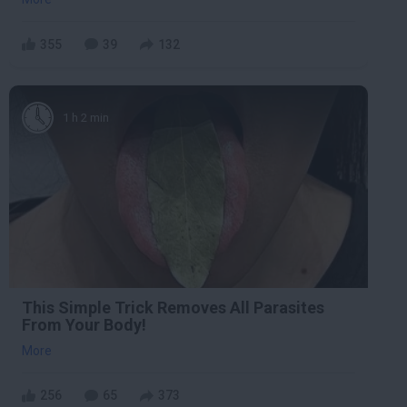
355
39
132
1 h 2 min
This Simple Trick Removes All Parasites
From Your Body!
More
256
65
373