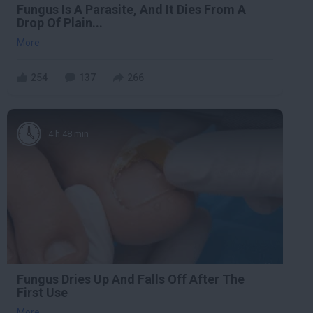
Fungus Is A Parasite, And It Dies From A
Drop Of Plain...
More
254
137
266
4 h 48 min
Fungus Dries Up And Falls Off After The
First Use
More