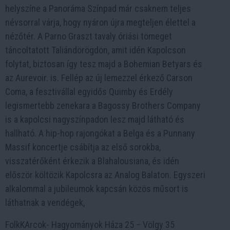
helyszíne a Panoráma Színpad már csaknem teljes
névsorral várja, hogy nyáron újra megteljen élettel a
nézőtér. A Parno Graszt tavaly óriási tömeget
táncoltatott Taliándörögdön, amit idén Kapolcson
folytat, biztosan így tesz majd a Bohemian Betyars és
az Aurevoir. is. Fellép az új lemezzel érkező Carson
Coma, a fesztivállal egyidős Quimby és Erdély
legismertebb zenekara a Bagossy Brothers Company
is a kapolcsi nagyszínpadon lesz majd látható és
hallható. A hip-hop rajongókat a Belga és a Punnany
Massif koncertje csábítja az első sorokba,
visszatérőként érkezik a Blahalousiana, és idén
először költözik Kapolcsra az Analog Balaton. Egyszeri
alkalommal a jubileumok kapcsán közös műsort is
láthatnak a vendégek,
FolkKArcok- Hagyományok Háza 25 – Völgy 35