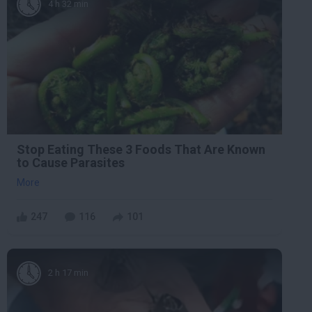
4 h 32 min
Stop Eating These 3 Foods That Are Known
to Cause Parasites
More
247
116
101
2 h 17 min