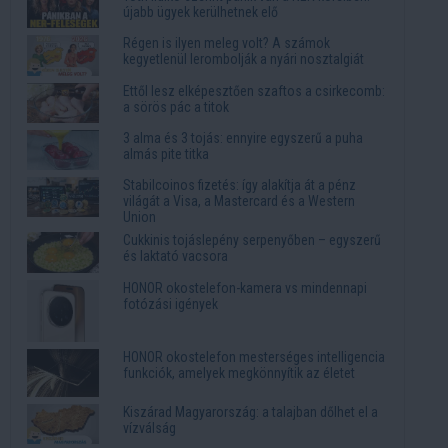
újabb ügyek kerülhetnek elő
Régen is ilyen meleg volt? A számok
kegyetlenül lerombolják a nyári nosztalgiát
Ettől lesz elképesztően szaftos a csirkecomb:
a sörös pác a titok
3 alma és 3 tojás: ennyire egyszerű a puha
almás pite titka
Stabilcoinos fizetés: így alakítja át a pénz
világát a Visa, a Mastercard és a Western
Union
Cukkinis tojáslepény serpenyőben – egyszerű
és laktató vacsora
HONOR okostelefon-kamera vs mindennapi
fotózási igények
HONOR okostelefon mesterséges intelligencia
funkciók, amelyek megkönnyítik az életet
Kiszárad Magyarország: a talajban dőlhet el a
vízválság