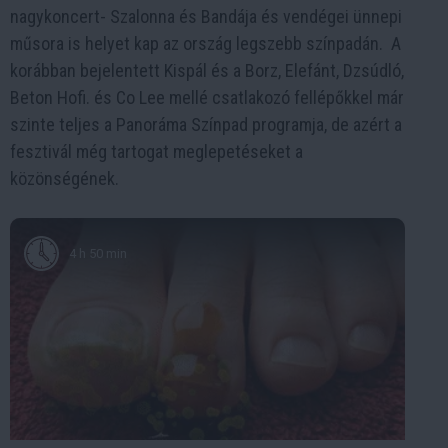
nagykoncert- Szalonna és Bandája és vendégei ünnepi
műsora is helyet kap az ország legszebb színpadán. A
korábban bejelentett Kispál és a Borz, Elefánt, Dzsúdló,
Beton Hofi. és Co Lee mellé csatlakozó fellépőkkel már
szinte teljes a Panoráma Színpad programja, de azért a
fesztivál még tartogat meglepetéseket a
közönségének.
4 h 50 min