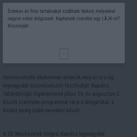
Érdekes és friss tartalmakat szállítunk Neked, melyekkel
nagyon sokat dolgozunk. Kaphatunk cserébe egy LÁJK-ot?
Köszönjük!
Februári bejelentő: új fellépők a 35.
Művészetek Völgyében
x
2026-02-24 17:29
Harmincötödik alkalommal rendezik meg az ország
legnagyobb összművészeti fesztiválját. Kapolcs,
Taliándörögd, Vigántpetend július 24. és augusztus 2.
között számtalan programmal várja a látogatókat, a
kínálat pedig újabb nevekkel bővült.
A 35. Művészetek Völgye, Kapolcs legnagyobb