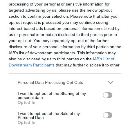
kiemelkedő kulturális esemény, hanem egy olyan
processing of your personal or sensitive information for
targeted advertising by us, please use the below opt-out
közösségi tér is, ahol találkozik hagyomány, innováció
section to confirm your selection. Please note that after your
és kreativitás. A Visa célja, hogy olyan
opt-out request is processed you may continue seeing
kezdeményezéseket támogasson, amelyek értéket
interest-based ads based on personal information utilized by
teremtenek és összekötik az embereket, a Völgy pedig
us or personal information disclosed to third parties prior to
your opt-out. You may separately opt-out of the further
pontosan ilyen. Örömmel folytatjuk a közös munkát,
disclosure of your personal information by third parties on the
hogy idén még több élményt, még több lehetőséget és
IAB’s list of downstream participants. This information may
még gördülékenyebb digitális fizetési megoldásokat
also be disclosed by us to third parties on the
IAB’s List of
Downstream Participants
that may further disclose it to other
vihessünk a látogatók számára” – mondta el
Sármay
third parties.
Bence
, a Visa Magyarországért felelős vezetője a
Please note that this website/app uses one or more Google
megújított együttműködésről.
Personal Data Processing Opt Outs
services and may gather and store information including but
not limited to your visit or usage behaviour. You may click to
I want to opt-out of the Sharing of my
A 35. Művészetek Völgyében a Balaton-felvidék
personal data.
grant or deny consent to Google and its third-party tags to
csodálatos tájai között elveszve mindenhol a legjobb
Opted In
use your data for below specified purposes in below Google
produkciókkal találkozhatunk. Taliándörögd legnagyobb
consent section.
I want to opt-out of the Sale of my
helyszíne, a
Lőtér
2026-ban is nagyszerű fellépőkkel
Personal Data.
Opted In
várja a Völgylakókat: többek között
Kolibri
, a
Platon