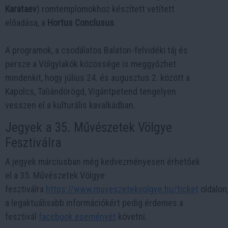
Karataev
) romtemplomokhoz készített vetített
előadása, a
Hortus Conclusus
.
A programok, a csodálatos Balaton-felvidéki táj és
persze a Völgylakók közössége is meggyőzhet
mindenkit, hogy július 24. és augusztus 2. között a
Kapolcs, Taliándörögd, Vigántpetend tengelyen
vesszen el a kulturális kavalkádban.
Jegyek a 35. Művészetek Völgye
Fesztiválra
A jegyek márciusban még kedvezményesen érhetőek
el a 35. Művészetek Völgye
fesztiválra
https://www.muveszetekvolgye.hu/ticket
oldalon
a legaktuálisabb információkért pedig érdemes a
fesztivál
facebook eseményét
követni.