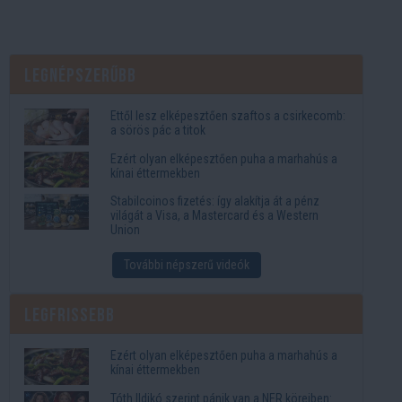
Legnépszerűbb
Ettől lesz elképesztően szaftos a csirkecomb:
a sörös pác a titok
Ezért olyan elképesztően puha a marhahús a
kínai éttermekben
Stabilcoinos fizetés: így alakítja át a pénz
világát a Visa, a Mastercard és a Western
Union
További népszerű videók
Legfrissebb
Ezért olyan elképesztően puha a marhahús a
kínai éttermekben
Tóth Ildikó szerint pánik van a NER köreiben: