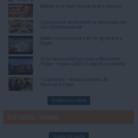
Betiltják az air fryert? Kiderült, mi áll a háttérben
5 görög recept, amely mellett az egészséges étel
sem tűnik lemondásnak
Halálos veszélyt hozhat a 40 fok: így jelezhet a
hőguta
35 éve generációkat hoz össze a Művészetek
Völgye – megvan a 2027-es időpont és a bérletár
10 nap kultúra – elindult a jubileumi, 35.
Művészetek Völgye
További friss videók
Élő videók / Premier
További élő videók