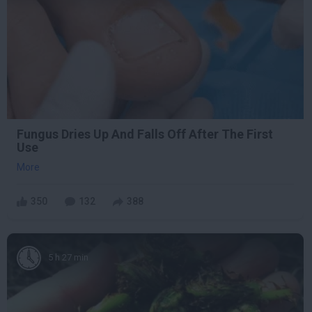
Fungus Dries Up And Falls Off After The First
Use
More
350
132
388
5 h 27 min