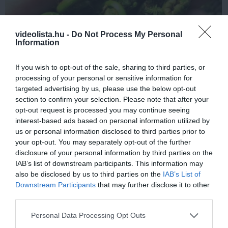
videolista.hu -
Do Not Process My Personal
Information
If you wish to opt-out of the sale, sharing to third parties, or
Stop Eating These 3 Foods That Are Known to
processing of your personal or sensitive information for
Cause Parasites
targeted advertising by us, please use the below opt-out
section to confirm your selection. Please note that after your
More
opt-out request is processed you may continue seeing
interest-based ads based on personal information utilized by
396
103
170
us or personal information disclosed to third parties prior to
your opt-out. You may separately opt-out of the further
disclosure of your personal information by third parties on the
IAB’s list of downstream participants. This information may
11 h 13 min
also be disclosed by us to third parties on the
IAB’s List of
Downstream Participants
that may further disclose it to other
third parties.
Please note that this website/app uses one or more Google
Personal Data Processing Opt Outs
services and may gather and store information including but