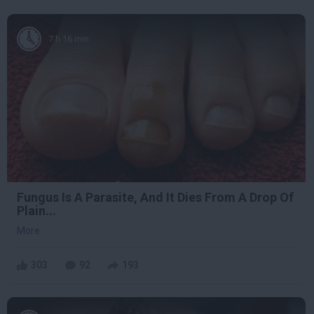
7 h 16 min
Fungus Is A Parasite, And It Dies From A Drop Of
Plain...
More
303
92
193