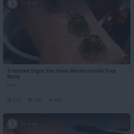
7 h 52 min
5 Hidden Signs You Have Worms Inside Your
Body
More
314
136
362
7 h 13 min