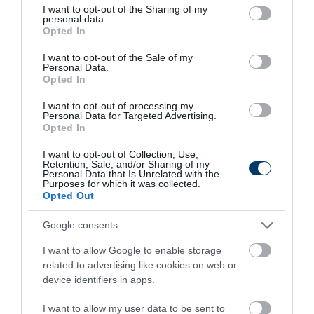
not limited to your visit or usage behaviour. You may click to
I want to opt-out of the Sharing of my
personal data.
grant or deny consent to Google and its third-party tags to
Opted In
use your data for below specified purposes in below Google
consent section.
I want to opt-out of the Sale of my
Personal Data.
This Simple Trick Removes All Parasites From
Opted In
Your Body!
I want to opt-out of processing my
More
Personal Data for Targeted Advertising.
Opted In
448
90
400
I want to opt-out of Collection, Use,
Retention, Sale, and/or Sharing of my
Personal Data that Is Unrelated with the
Purposes for which it was collected.
Opted Out
2 h 24 min
Google consents
I want to allow Google to enable storage
related to advertising like cookies on web or
device identifiers in apps.
I want to allow my user data to be sent to