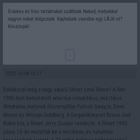
Érdekes és friss tartalmakat szállítunk Neked, melyekkel
nagyon sokat dolgozunk. Kaphatunk cserébe egy LÁJK-ot?
Köszönjük!
Ghost, egy kultuszfilm szereplő akkor és
most. Nézd meg mennyit változtak 32 év
x
alatt!
2022-10-08 13:17
Emlékszel még a nagy sikerű Ghost című filmre? A film
1990-ben bemutatott amerikai romantikus, misztikus
filmdráma, melynek főszereplője Patrick Swayze, Demi
Moore és Whoopi Goldberg. A forgatókönyvet Bruce Joel
Rubin írta, a filmet Jerry Zucker rendezte. A filmet 1990.
július 13-án mutatták be a mozikban, és hatalmas