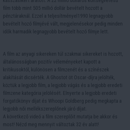
kasszasikert aratott: A 22 millió dolláros költségvetésű
film több mint 505 millió dollár bevételt hozott a
pénztáraknál. Ezzel a teljesítményel1990 legnagyobb
bevételt hozó filmjévé vált, megjelenésekor pedig minden
idők harmadik legnagyobb bevételt hozó filmje lett.
A film az anyagi sikereken túl szakmai sikereket is hozott,
általánosságban pozitív véleményeket kapott a
kritikusoktól, különösen a filmzenét és a színészek
alakítását dicsérték. A Ghostot öt Oscar-díjra jelölték,
köztük a legjobb film, a legjobb vágás és a legjobb eredeti
filmzene kategória jelölését. Elnyerte a legjobb eredeti
forgatókönyv díjat és Whoopi Goldberg pedig megkapta a
legjobb női mellékszereplőnek járó díjat.
A következő videó a film szereplőit mutatja be akkor és
most! Nézd meg mennyit változtak 32 év alatt!