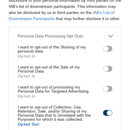
disclosure of your personal information by third parties on the
Hantavírus Magyarországon: mit
IAB’s list of downstream participants. This information may
mutatnak az adatok?
also be disclosed by us to third parties on the
IAB’s List of
Downstream Participants
that may further disclose it to other
Magyarországon a hivatalosan jelentett hantavírusos
third parties.
megbetegedések száma alacsony, de a betegség jelen van.
Please note that this website/app uses one or more Google
Personal Data Processing Opt Outs
A hazai esetek azért különösen fontosak, mert nem
services and may gather and store information including but
not limited to your visit or usage behaviour. You may click to
I want to opt-out of the Sharing of my
kizárólag külföldi utazáshoz kötődnek: az NNGYK szerint a
personal data.
grant or deny consent to Google and its third-party tags to
2015–2024 közötti regisztrált esetek mind belföldi
Opted In
use your data for below specified purposes in below Google
eredetűek voltak.
consent section.
I want to opt-out of the Sale of my
Personal Data.
A 2024-es heti járványügyi jelentésekben több egyedi
Opted In
hantavírus okozta veseszindrómás eset is megjelent.
I want to opt-out of processing my
Például 2024 26. hetében egy 20 éves Baranya vármegyei
Personal Data for Targeted Advertising.
Opted In
férfinél igazolták a Hantavírus Dobrava kóroki szerepét.
2024 49. hetében egy Győr-Moson-Sopron vármegyei 58
I want to opt-out of Collection, Use,
Retention, Sale, and/or Sharing of my
éves férfibetegnél azonosították a Hantavírus Dobravát.
Personal Data that Is Unrelated with the
Purposes for which it was collected.
Opted Out
2025-ben is történt hazai eredetű eset: az NNGYK 2025 13.