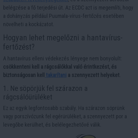
belégzése a fő terjedési út. Az ECDC azt is megemlíti, hogy
a dohányzás például Puumala-vírus-fertőzés esetében
növelheti a kockázatot.
Hogyan lehet megelőzni a hantavírus-
fertőzést?
A hantavírus elleni védekezés lényege nem bonyolult:
csökkenteni kell a rágcsálókkal való érintkezést, és
biztonságosan kell
takarítani
a szennyezett helyeket
.
1. Ne söpörjük fel szárazon a
rágcsálóürüléket
Ez az egyik legfontosabb szabály. Ha szárazon söprünk
vagy porszívózunk fel egérürüléket, a szennyezett por a
levegőbe kerülhet, és belélegezhetővé válik.