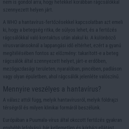
nem is gondol arra, hogy hetekkel korábban rágcsálókkal
szennyezett helyen járt.
A WHO a hantavírus-fertőzésekkel kapcsolatban azt emeli
ki, hogy a betegség ritka, de súlyos lehet, és a fertőzés
rágcsálókkal való kontaktus után alakul ki. A különböző
vírusvariánsoknál a lappangási idő eltérhet, ezért a gyanú
megítélésében fontos az előzmény: takarított-e a beteg
rágcsálók által szennyezett helyet, járt-e erdőben,
mezőgazdasági területen, nyaralóban, pincében, padláson
vagy olyan épületben, ahol rágcsálók jelenléte valószínű.
Mennyire veszélyes a hantavírus?
A válasz attól függ, melyik hantavírusról, melyik földrajzi
térségről és milyen klinikai formáról beszélünk.
Európában a Puumala-vírus által okozott fertőzés gyakran
enyhébb lefolyású, bár kellemetlen és kórházi ellátást