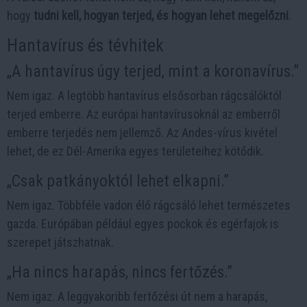
hogy
tudni kell, hogyan terjed, és hogyan lehet megelőzni
.
Hantavírus és tévhitek
„A hantavírus úgy terjed, mint a koronavírus.”
Nem igaz. A legtöbb hantavírus elsősorban rágcsálóktól
terjed emberre. Az európai hantavírusoknál az emberről
emberre terjedés nem jellemző. Az Andes-vírus kivétel
lehet, de ez Dél-Amerika egyes területeihez kötődik.
„Csak patkányoktól lehet elkapni.”
Nem igaz. Többféle vadon élő rágcsáló lehet természetes
gazda. Európában például egyes pockok és egérfajok is
szerepet játszhatnak.
„Ha nincs harapás, nincs fertőzés.”
Nem igaz. A leggyakoribb fertőzési út nem a harapás,