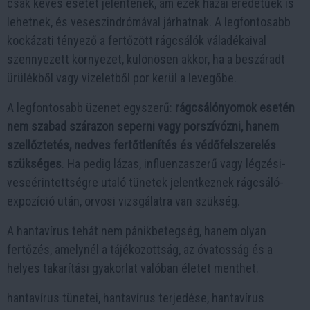
csak kevés esetet jelentenek, ám ezek hazai eredetűek is
lehetnek, és veseszindrómával járhatnak. A legfontosabb
kockázati tényező a fertőzött rágcsálók váladékaival
szennyezett környezet, különösen akkor, ha a beszáradt
ürülékből vagy vizeletből por kerül a levegőbe.
A legfontosabb üzenet egyszerű:
rágcsálónyomok esetén
nem szabad szárazon seperni vagy porszívózni, hanem
szellőztetés, nedves fertőtlenítés és védőfelszerelés
szükséges
. Ha pedig lázas, influenzaszerű vagy légzési-
veseérintettségre utaló tünetek jelentkeznek rágcsáló-
expozíció után, orvosi vizsgálatra van szükség.
A hantavírus tehát nem pánikbetegség, hanem olyan
fertőzés, amelynél a tájékozottság, az óvatosság és a
helyes takarítási gyakorlat valóban életet menthet.
hantavírus tünetei, hantavírus terjedése, hantavírus