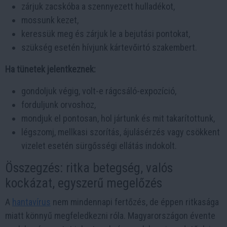
zárjuk zacskóba a szennyezett hulladékot,
mossunk kezet,
keressük meg és zárjuk le a bejutási pontokat,
szükség esetén hívjunk kártevőirtó szakembert.
Ha tünetek jelentkeznek:
gondoljuk végig, volt-e rágcsáló-expozíció,
forduljunk orvoshoz,
mondjuk el pontosan, hol jártunk és mit takarítottunk,
légszomj, mellkasi szorítás, ájulásérzés vagy csökkent
vizelet esetén sürgősségi ellátás indokolt.
Összegzés: ritka betegség, valós
kockázat, egyszerű megelőzés
A
hantavírus
nem mindennapi fertőzés, de éppen ritkasága
miatt könnyű megfeledkezni róla. Magyarországon évente