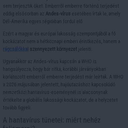
sem terjesztik őket. Emberről emberre történő terjedést
eddig elsősorban az
Andes-vírus
esetében írtak le, amely
Dél-Amerika egyes régióiban fordul elő.
Ezért a magyar és európai lakosság szempontjából a fő
kockázatot nem a hétköznapi emberi érintkezés, hanem a
rágcsálókkal
szennyezett környezet
jelenti.
Ugyanakkor az Andes-vírus kapcsán a WHO is
hangsúlyozza, hogy bár ritka, korábbi járványokban
korlátozott emberről emberre terjedést már leírtak. A WHO
a 2026 májusában jelentett, hajóutazáshoz kapcsolódó
nemzetközi hantavírus-eseménynél is alacsonynak
értékelte a globális lakossági kockázatot, de a helyzetet
tovább figyeli.
A hantavírus tünetei: miért nehéz