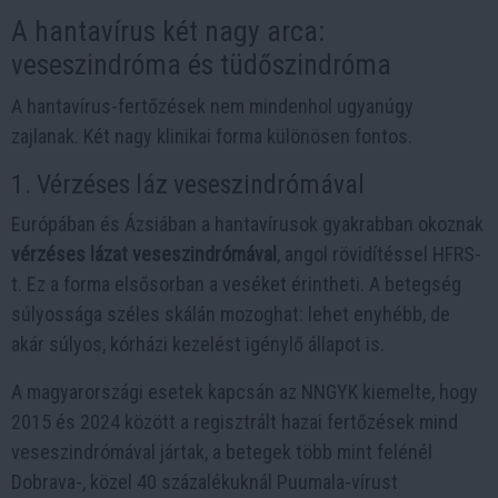
A hantavírus két nagy arca:
veseszindróma és tüdőszindróma
A hantavírus-fertőzések nem mindenhol ugyanúgy
zajlanak. Két nagy klinikai forma különösen fontos.
1. Vérzéses láz veseszindrómával
Európában és Ázsiában a hantavírusok gyakrabban okoznak
vérzéses lázat veseszindrómával
, angol rövidítéssel HFRS-
t. Ez a forma elsősorban a veséket érintheti. A betegség
súlyossága széles skálán mozoghat: lehet enyhébb, de
akár súlyos, kórházi kezelést igénylő állapot is.
A magyarországi esetek kapcsán az NNGYK kiemelte, hogy
2015 és 2024 között a regisztrált hazai fertőzések mind
veseszindrómával jártak, a betegek több mint felénél
Dobrava-, közel 40 százalékuknál Puumala-vírust