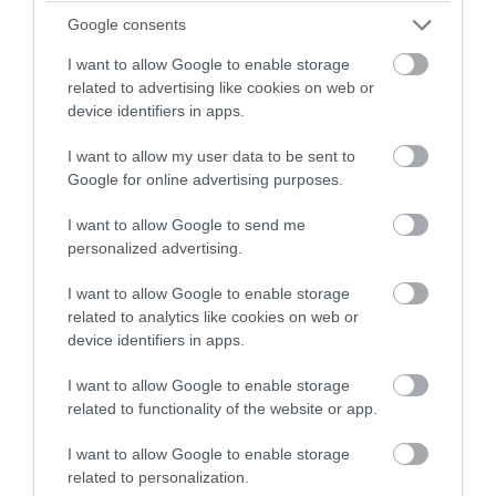
heti jelentése szerint egy 36 éves Borsod-Abaúj-Zemplén
Google consents
vármegyei nő hantavírus veseszindrómás
I want to allow Google to enable storage
megbetegedését regisztrálták, és a diagnosztikus
related to advertising like cookies on web or
vizsgálatok Dobrava-Belgrade vírust azonosítottak
device identifiers in apps.
kórokozóként.
I want to allow my user data to be sent to
Google for online advertising purposes.
Ezek az adatok azt mutatják, hogy Magyarországon a
hantavírus nem mindennapi egészségügyi fenyegetés, de
I want to allow Google to send me
bizonyos környezetekben, foglalkozásoknál és
personalized advertising.
tevékenységeknél valós kockázatot jelenthet.
I want to allow Google to enable storage
related to analytics like cookies on web or
Kik vannak nagyobb kockázatban?
device identifiers in apps.
A hantavírus-fertőzés bárkit érinthet, aki fertőzött
I want to allow Google to enable storage
rágcsálókkal vagy azok váladékaival szennyezett
related to functionality of the website or app.
környezetbe kerül. Vannak azonban olyan csoportok,
I want to allow Google to enable storage
amelyeknél a kitettség gyakoribb.
related to personalization.