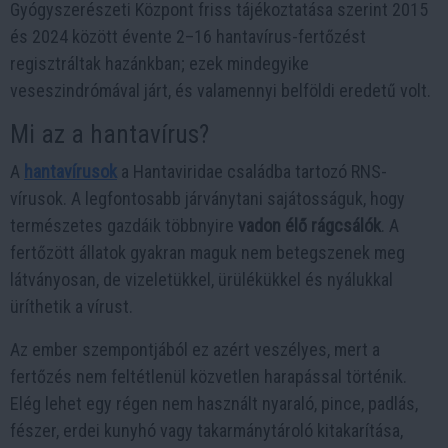
Gyógyszerészeti Központ friss tájékoztatása szerint 2015
és 2024 között évente 2–16 hantavírus-fertőzést
regisztráltak hazánkban; ezek mindegyike
veseszindrómával járt, és valamennyi belföldi eredetű volt.
Mi az a hantavírus?
A
hantavírusok
a Hantaviridae családba tartozó RNS-
vírusok. A legfontosabb járványtani sajátosságuk, hogy
természetes gazdáik többnyire
vadon élő rágcsálók
. A
fertőzött állatok gyakran maguk nem betegszenek meg
látványosan, de vizeletükkel, ürülékükkel és nyálukkal
üríthetik a vírust.
Az ember szempontjából ez azért veszélyes, mert a
fertőzés nem feltétlenül közvetlen harapással történik.
Elég lehet egy régen nem használt nyaraló, pince, padlás,
fészer, erdei kunyhó vagy takarmánytároló kitakarítása,