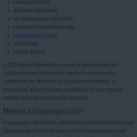
mellkasi szorítás,
alacsony vérnyomás,
vérzékenységre utaló jelek,
csökkent vizeletmennyiség,
v
eseműködési zavar
,
tüdőödéma,
sokkos állapot.
A CDC klinikai áttekintése szerint a hantavírusok két
súlyos kórképet okozhatnak: hantavírus pulmonális
szindrómát és vérzéses lázat veseszindrómával; az
orvosoknak akkor érdemes gondolniuk rá, ha a tünetek
mellett rágcsáló-expozíció is felmerül.
Mennyi a lappangási idő?
A lappangási idő változó. A tünetek nem feltétlenül azonnal
jelentkeznek a fertőzés után, ezért a beteg sokszor már