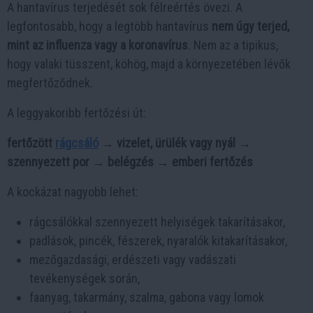
A hantavírus terjedését sok félreértés övezi. A
legfontosabb, hogy a legtöbb hantavírus
nem úgy terjed,
mint az influenza vagy a koronavírus
. Nem az a tipikus,
hogy valaki tüsszent, köhög, majd a környezetében lévők
megfertőződnek.
A leggyakoribb fertőzési út:
fertőzött
rágcsáló
→ vizelet, ürülék vagy nyál →
szennyezett por → belégzés → emberi fertőzés
A kockázat nagyobb lehet:
rágcsálókkal szennyezett helyiségek takarításakor,
padlások, pincék, fészerek, nyaralók kitakarításakor,
mezőgazdasági, erdészeti vagy vadászati
tevékenységek során,
faanyag, takarmány, szalma, gabona vagy lomok