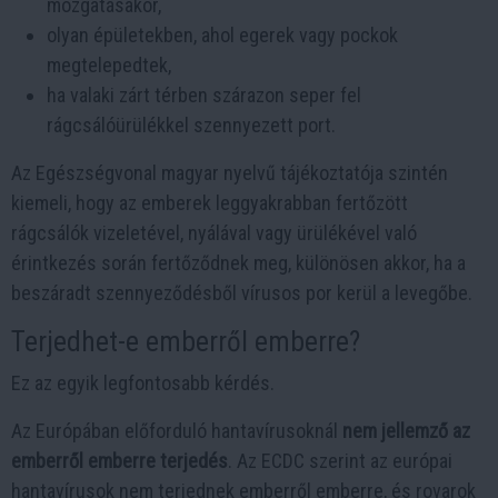
mozgatásakor,
olyan épületekben, ahol egerek vagy pockok
megtelepedtek,
ha valaki zárt térben szárazon seper fel
rágcsálóürülékkel szennyezett port.
Az Egészségvonal magyar nyelvű tájékoztatója szintén
kiemeli, hogy az emberek leggyakrabban fertőzött
rágcsálók vizeletével, nyálával vagy ürülékével való
érintkezés során fertőződnek meg, különösen akkor, ha a
beszáradt szennyeződésből vírusos por kerül a levegőbe.
Terjedhet-e emberről emberre?
Ez az egyik legfontosabb kérdés.
Az Európában előforduló hantavírusoknál
nem jellemző az
emberről emberre terjedés
. Az ECDC szerint az európai
hantavírusok nem terjednek emberről emberre, és rovarok