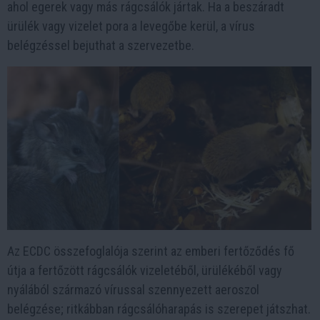
ahol egerek vagy más rágcsálók jártak. Ha a beszáradt
ürülék vagy vizelet pora a levegőbe kerül, a vírus
belégzéssel bejuthat a szervezetbe.
Az ECDC összefoglalója szerint az emberi fertőződés fő
útja a fertőzött rágcsálók vizeletéből, ürülékéből vagy
nyálából származó vírussal szennyezett aeroszol
belégzése; ritkábban rágcsálóharapás is szerepet játszhat.