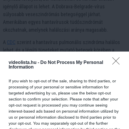
igénylő állapot is lehet. A Dobrava-Belgrade-vírus
súlyosabb veseszindrómás betegséggel járhat.
Amerikában egyes hantavírusok tüdőszindrómát
okozhatnak, amelynek halálozási aránya magasabb.
A
CDC
szerint a hantavírus pulmonális szindróma halálos
lehet, és a légúti tüneteket mutató betegek körében a
halálozási arány 38 százalék is lehet.
videolista.hu -
Do Not Process My Personal
Information
Magyarországon
ugyanakkor nem tömeges betegségről
van szó. Az NNGYK szerint 2015 és 2024 között évente 2–
If you wish to opt-out of the sale, sharing to third parties, or
16 esetet regisztráltak, a vizsgált időszakban két
processing of your personal or sensitive information for
halálesettel: 2017-ben és 2023-ban.
targeted advertising by us, please use the below opt-out
section to confirm your selection. Please note that after your
Ez alapján a hantavírus Magyarországon
opt-out request is processed you may continue seeing
ritka, de nem
interest-based ads based on personal information utilized by
elhanyagolható
fertőzés. Nem pánikot, hanem tudatos
us or personal information disclosed to third parties prior to
megelőzést igényel.
your opt-out. You may separately opt-out of the further