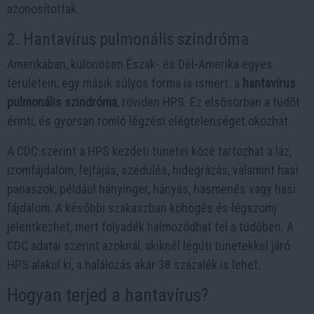
azonosítottak.
2. Hantavírus pulmonális szindróma
Amerikában, különösen Észak- és Dél-Amerika egyes
területein, egy másik súlyos forma is ismert: a
hantavírus
pulmonális szindróma
, röviden HPS. Ez elsősorban a tüdőt
érinti, és gyorsan romló légzési elégtelenséget okozhat.
A CDC szerint a HPS kezdeti tünetei közé tartozhat a láz,
izomfájdalom, fejfájás, szédülés, hidegrázás, valamint hasi
panaszok, például hányinger, hányás, hasmenés vagy hasi
fájdalom. A későbbi szakaszban köhögés és légszomj
jelentkezhet, mert folyadék halmozódhat fel a tüdőben. A
CDC adatai szerint azoknál, akiknél légúti tünetekkel járó
HPS alakul ki, a halálozás akár 38 százalék is lehet.
Hogyan terjed a hantavírus?