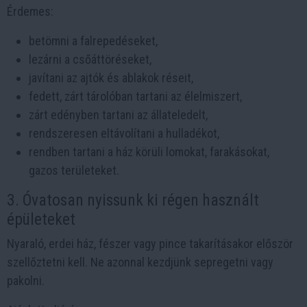
Érdemes:
betömni a falrepedéseket,
lezárni a csőáttöréseket,
javítani az ajtók és ablakok réseit,
fedett, zárt tárolóban tartani az élelmiszert,
zárt edényben tartani az állateledelt,
rendszeresen eltávolítani a hulladékot,
rendben tartani a ház körüli lomokat, farakásokat,
gazos területeket.
3. Óvatosan nyissunk ki régen használt
épületeket
Nyaraló, erdei ház, fészer vagy pince takarításakor először
szellőztetni kell. Ne azonnal kezdjünk sepregetni vagy
pakolni.