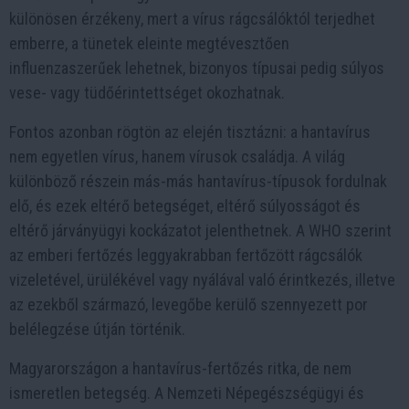
különösen érzékeny, mert a vírus rágcsálóktól terjedhet
emberre, a tünetek eleinte megtévesztően
influenzaszerűek lehetnek, bizonyos típusai pedig súlyos
vese- vagy tüdőérintettséget okozhatnak.
Fontos azonban rögtön az elején tisztázni: a hantavírus
nem egyetlen vírus, hanem vírusok családja. A világ
különböző részein más-más hantavírus-típusok fordulnak
elő, és ezek eltérő betegséget, eltérő súlyosságot és
eltérő járványügyi kockázatot jelenthetnek. A WHO szerint
az emberi fertőzés leggyakrabban fertőzött rágcsálók
vizeletével, ürülékével vagy nyálával való érintkezés, illetve
az ezekből származó, levegőbe kerülő szennyezett por
belélegzése útján történik.
Magyarországon a hantavírus-fertőzés ritka, de nem
ismeretlen betegség. A Nemzeti Népegészségügyi és