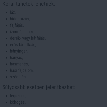
Korai tünetek lehetnek:
láz,
hidegrázás,
fejfájás,
izomfájdalom,
derék- vagy hátfájás,
erős fáradtság,
hányinger,
hányás,
hasmenés,
hasi fájdalom,
szédülés.
Súlyosabb esetben jelentkezhet:
légszomj,
köhögés,