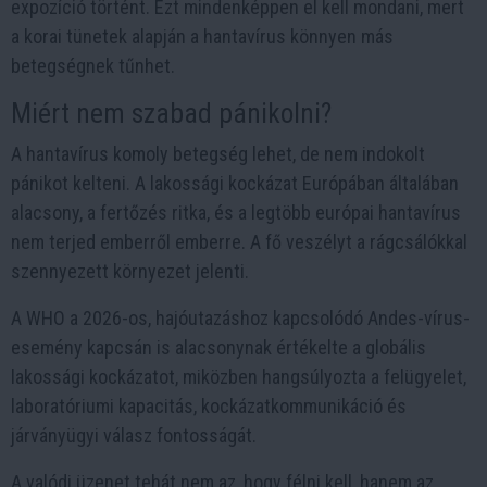
expozíció történt. Ezt mindenképpen el kell mondani, mert
a korai tünetek alapján a hantavírus könnyen más
betegségnek tűnhet.
Miért nem szabad pánikolni?
A hantavírus komoly betegség lehet, de nem indokolt
pánikot kelteni. A lakossági kockázat Európában általában
alacsony, a fertőzés ritka, és a legtöbb európai hantavírus
nem terjed emberről emberre. A fő veszélyt a rágcsálókkal
szennyezett környezet jelenti.
A WHO a 2026-os, hajóutazáshoz kapcsolódó Andes-vírus-
esemény kapcsán is alacsonynak értékelte a globális
lakossági kockázatot, miközben hangsúlyozta a felügyelet,
laboratóriumi kapacitás, kockázatkommunikáció és
járványügyi válasz fontosságát.
A valódi üzenet tehát nem az, hogy félni kell, hanem az,