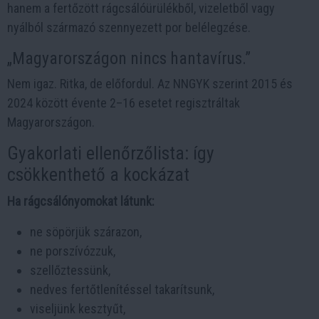
hanem a fertőzött rágcsálóürülékből, vizeletből vagy
nyálból származó szennyezett por belélegzése.
„Magyarországon nincs hantavírus.”
Nem igaz. Ritka, de előfordul. Az NNGYK szerint 2015 és
2024 között évente 2–16 esetet regisztráltak
Magyarországon.
Gyakorlati ellenőrzőlista: így
csökkenthető a kockázat
Ha rágcsálónyomokat látunk:
ne söpörjük szárazon,
ne porszívózzuk,
szellőztessünk,
nedves fertőtlenítéssel takarítsunk,
viseljünk kesztyűt,