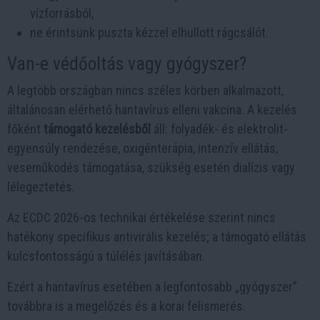
vízforrásból,
ne érintsünk puszta kézzel elhullott rágcsálót.
Van-e védőoltás vagy gyógyszer?
A legtöbb országban nincs széles körben alkalmazott,
általánosan elérhető hantavírus elleni vakcina. A kezelés
főként
támogató kezelésből
áll: folyadék- és elektrolit-
egyensúly rendezése, oxigénterápia, intenzív ellátás,
veseműködés támogatása, szükség esetén dialízis vagy
lélegeztetés.
Az ECDC 2026-os technikai értékelése szerint nincs
hatékony specifikus antivirális kezelés; a támogató ellátás
kulcsfontosságú a túlélés javításában.
Ezért a hantavírus esetében a legfontosabb „gyógyszer”
továbbra is a megelőzés és a korai felismerés.