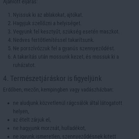
Ajánlott eljárás:
Nyissuk ki az ablakokat, ajtókat.
Hagyjuk szellőzni a helyiséget.
Vegyünk fel kesztyűt, szükség esetén maszkot.
Nedves fertőtlenítéssel takarítsunk.
Ne porszívózzuk fel a gyanús szennyeződést.
A takarítás után mossunk kezet, és mossuk ki a
ruházatot.
4. Természetjáráskor is figyeljünk
Erdőben, mezőn, kempingben vagy vadászházban:
ne aludjunk közvetlenül rágcsálók által látogatott
helyen,
az ételt zárjuk el,
ne hagyjunk morzsát, hulladékot,
ne igyunk ismeretlen, szennyeződésnek kitett