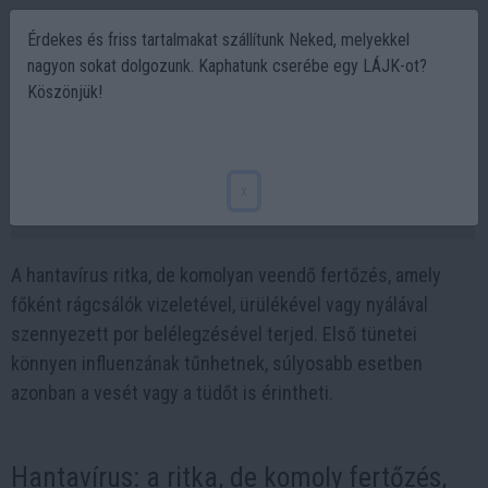
Érdekes és friss tartalmakat szállítunk Neked, melyekkel
nagyon sokat dolgozunk. Kaphatunk cserébe egy LÁJK-ot?
Köszönjük!
Hantavírus tünetei, terjedése és
megelőzése: ezt kell tudni
x
2026-05-13 19:30
A hantavírus ritka, de komolyan veendő fertőzés, amely
főként rágcsálók vizeletével, ürülékével vagy nyálával
szennyezett por belélegzésével terjed. Első tünetei
könnyen influenzának tűnhetnek, súlyosabb esetben
azonban a vesét vagy a tüdőt is érintheti.
Hantavírus: a ritka, de komoly fertőzés,