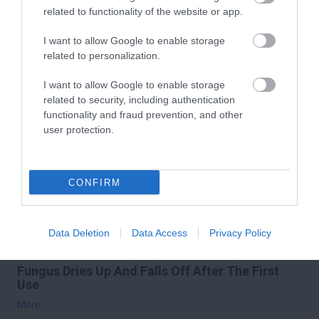
related to functionality of the website or app.
More
I want to allow Google to enable storage
161
186
218
related to personalization.
I want to allow Google to enable storage
related to security, including authentication
5 h 8 min
functionality and fraud prevention, and other
user protection.
CONFIRM
Data Deletion
Data Access
Privacy Policy
Fungus Dries Up And Falls Off After The First
Use
More