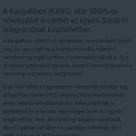
A KangaMoon (KANG) akár 5000%-os
növekedést is elérhet az egyedi Social-Fi
integrációnak köszönhetően
A KangaMoon (KANG) a kriptoiparban zavaró erőként jelent
meg, és tapasztalt és új kriptokereskedők, valamint
mémérme-rajongók körében is lelkesedést váltott ki. Ez a
stratégiai kombináció egy erős Social-Fi keretrendszerrel a
közösségi részvételre összpontosít.
Ezen felül túllép a hagyományos mémérmék korlátain egy
átfogó Play-to-Earn (P2E) ökoszisztéma bevezetésével,
amely lebilincselő világot kínál a felhasználóknak a
játékmenet és a tanulási lehetőségek terén. Az egyedi
megközelítés révén átvehetik egy karakter irányítását,
akivel izgalmas tornákon és csatákban vehetnek részt
KANG tokenek és NFT-k gyűjtéséért.