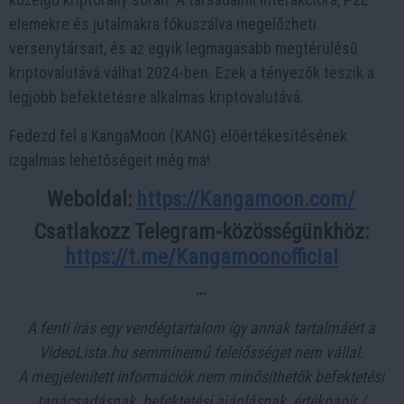
elemekre és jutalmakra fókuszálva megelőzheti
versenytársait, és az egyik legmagasabb megtérülésű
kriptovalutává válhat 2024-ben. Ezek a tényezők teszik a
legjobb befektetésre alkalmas kriptovalutává.
Fedezd fel a KangaMoon (KANG) előértékesítésének
izgalmas lehetőségeit még ma!
Weboldal:
https://Kangamoon.com/
Csatlakozz Telegram-közösségünkhöz:
https://t.me/Kangamoonofficial
...
A fenti írás egy vendégtartalom így annak tartalmáért a
VideoLista.hu semminemű felelősséget nem vállal.
A megjelenített információk nem minősíthetők befektetési
tanácsadásnak, befektetési ajánlásnak, értékpapír /