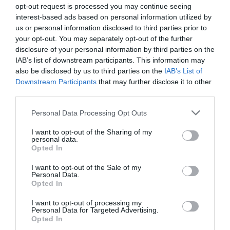
opt-out request is processed you may continue seeing
interest-based ads based on personal information utilized by
us or personal information disclosed to third parties prior to
Fungus Is A Parasite, And It Dies From A Drop Of
your opt-out. You may separately opt-out of the further
Plain...
disclosure of your personal information by third parties on the
More
IAB’s list of downstream participants. This information may
also be disclosed by us to third parties on the
IAB’s List of
Downstream Participants
that may further disclose it to other
408
65
244
third parties.
Please note that this website/app uses one or more Google
Personal Data Processing Opt Outs
services and may gather and store information including but
3 h 36 min
not limited to your visit or usage behaviour. You may click to
I want to opt-out of the Sharing of my
personal data.
grant or deny consent to Google and its third-party tags to
Opted In
use your data for below specified purposes in below Google
consent section.
I want to opt-out of the Sale of my
Personal Data.
Opted In
I want to opt-out of processing my
Personal Data for Targeted Advertising.
Opted In