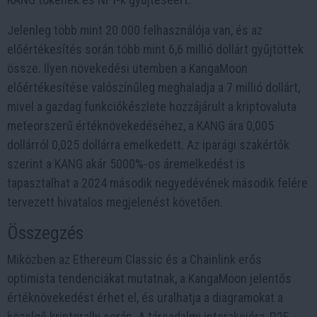
Jelenleg több mint 20 000 felhasználója van, és az
előértékesítés során több mint 6,6 millió dollárt gyűjtöttek
össze. Ilyen növekedési ütemben a KangaMoon
előértékesítése valószínűleg meghaladja a 7 millió dollárt,
mivel a gazdag funkciókészlete hozzájárult a kriptovaluta
meteorszerű értéknövekedéséhez, a KANG ára 0,005
dollárról 0,025 dollárra emelkedett. Az iparági szakértők
szerint a KANG akár 5000%-os áremelkedést is
tapasztalhat a 2024 második negyedévének második felére
tervezett hivatalos megjelenést követően.
Összegzés
Miközben az Ethereum Classic és a Chainlink erős
optimista tendenciákat mutatnak, a KangaMoon jelentős
értéknövekedést érhet el, és uralhatja a diagramokat a
közelgő kriptorally során. A társadalmi interakcióra, P2E