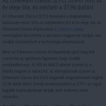
Az Ethereum Classic (ETC) 55%-ot nőtt az
év eleje óta, és elérheti a 37,96 dollárt
Az Ethereum Classic (ETC) domináns a diagramokon,
különösen mivel 55%-os emelkedést ért el év eleje óta. Az
Ethereum Classic kriptovaluta
X (Twitter) oldala
nemrégiben közzétette a nyilvános végpontok listáját, ami
tovább ösztönözheti a technológia alkalmazását.
Most az Ethereum Classic árfolyamának újból meg kell
szereznie az optimista figyelmet, hogy tovább
emelkedhessen. Az RSI és MACD adatok szerint ez a
kilátás nagyon is valószínű. Az előrejelzések szerint az
Ethereum Classic ára 2024 negyedik negyedévének végére
37,96 dollár lehet. Ennek eredményeként az ETC-t az egyik
legjobb kriptovalutának tartják, amit érdemes most
vásárolni.