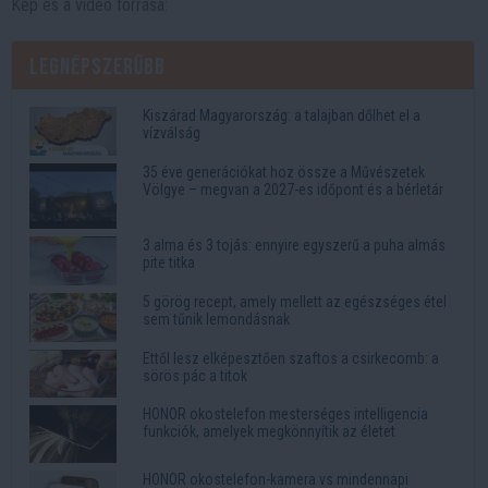
Kép és a videó forrása:
Legnépszerűbb
Kiszárad Magyarország: a talajban dőlhet el a
vízválság
35 éve generációkat hoz össze a Művészetek
Völgye – megvan a 2027-es időpont és a bérletár
3 alma és 3 tojás: ennyire egyszerű a puha almás
pite titka
5 görög recept, amely mellett az egészséges étel
sem tűnik lemondásnak
Ettől lesz elképesztően szaftos a csirkecomb: a
sörös pác a titok
HONOR okostelefon mesterséges intelligencia
funkciók, amelyek megkönnyítik az életet
HONOR okostelefon-kamera vs mindennapi