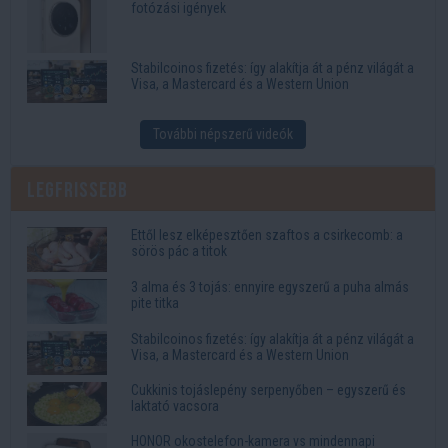
fotózási igények
Stabilcoinos fizetés: így alakítja át a pénz világát a
Visa, a Mastercard és a Western Union
További népszerű videók
Legfrissebb
Ettől lesz elképesztően szaftos a csirkecomb: a
sörös pác a titok
3 alma és 3 tojás: ennyire egyszerű a puha almás
pite titka
Stabilcoinos fizetés: így alakítja át a pénz világát a
Visa, a Mastercard és a Western Union
Cukkinis tojáslepény serpenyőben – egyszerű és
laktató vacsora
HONOR okostelefon-kamera vs mindennapi