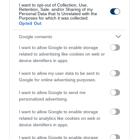
I want to opt-out of Collection, Use,
5 Hidden Signs You Have Worms Inside Your
Retention, Sale, and/or Sharing of my
Body
Personal Data that Is Unrelated with the
Purposes for which it was collected.
More
Opted Out
Google consents
270
51
99
I want to allow Google to enable storage
related to advertising like cookies on web or
device identifiers in apps.
4 h 7 min
I want to allow my user data to be sent to
Google for online advertising purposes.
I want to allow Google to send me
personalized advertising.
I want to allow Google to enable storage
related to analytics like cookies on web or
device identifiers in apps.
This Simple Trick Removes All Parasites From
Your Body!
I want to allow Google to enable storage