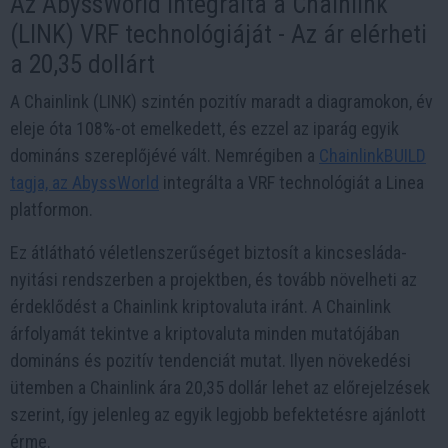
Az AbyssWorld integrálta a Chainlink
(LINK) VRF technológiáját - Az ár elérheti
a 20,35 dollárt
A Chainlink (LINK) szintén pozitív maradt a diagramokon, év
eleje óta 108%-ot emelkedett, és ezzel az iparág egyik
domináns szereplőjévé vált. Nemrégiben a
ChainlinkBUILD
tagja, az AbyssWorld
integrálta a VRF technológiát a Linea
platformon.
Ez átlátható véletlenszerűséget biztosít a kincsesláda-
nyitási rendszerben a projektben, és tovább növelheti az
érdeklődést a Chainlink kriptovaluta iránt. A Chainlink
árfolyamát tekintve a kriptovaluta minden mutatójában
domináns és pozitív tendenciát mutat. Ilyen növekedési
ütemben a Chainlink ára 20,35 dollár lehet az előrejelzések
szerint, így jelenleg az egyik legjobb befektetésre ajánlott
érme.