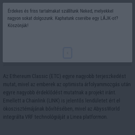
Érdekes és friss tartalmakat szállítunk Neked, melyekkel
nagyon sokat dolgozunk. Kaphatunk cserébe egy LÁJK-ot?
Köszönjük!
Három éllovas a következő közelgő rally
során, az egyik már 290%-ot emelkedett
x
2024-05-13 07:00
Az Ethereum Classic (ETC) egyre nagyobb terjeszkedést
mutat, mivel az emberek az optimista árfolyammozgás után
egyre nagyobb érdeklődést mutatnak a projekt iránt.
Emellett a Chainlink (LINK) is jelentős lendületet ért el
ökoszisztémájának bővítésében, mivel az AbyssWorld
integrálta VRF technológiáját a Linea platformon.