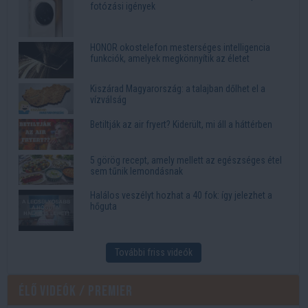
fotózási igények
HONOR okostelefon mesterséges intelligencia
funkciók, amelyek megkönnyítik az életet
Kiszárad Magyarország: a talajban dőlhet el a
vízválság
Betiltják az air fryert? Kiderült, mi áll a háttérben
5 görög recept, amely mellett az egészséges étel
sem tűnik lemondásnak
Halálos veszélyt hozhat a 40 fok: így jelezhet a
hőguta
További friss videók
Élő videók / Premier