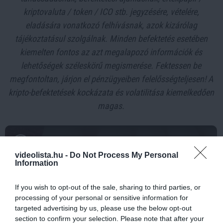
kriptovaluta / token / ICO stb. jegyzésére, vételére,
eladására vonatkozó felhívásnak, azok kizárólag
tájékoztatásul szolgálnak. Minden befektetés esetében
kiemelten fontos az azt megalapozó információk és
lehetőségek széleskörű megismerése. Fektessen be
megfontoltan, járjon el pénzügyeiben felelősségteljesen! A
kripto-befektetések kockázata és volatilitása kiemelkedően
magas.
9 h 0 min
videolista.hu -
Do Not Process My Personal
Information
If you wish to opt-out of the sale, sharing to third parties, or
processing of your personal or sensitive information for
targeted advertising by us, please use the below opt-out
section to confirm your selection. Please note that after your