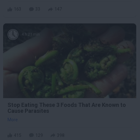
163
33
147
4 h 21 min
Stop Eating These 3 Foods That Are Known to
Cause Parasites
More
415
129
398