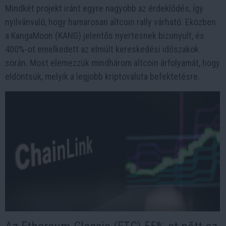
Mindkét projekt iránt egyre nagyobb az érdeklődés, így
nyilvánvaló, hogy hamarosan altcoin rally várható. Eközben
a KangaMoon (KANG) jelentős nyertesnek bizonyult, és
400%-ot emelkedett az elmúlt kereskedési időszakok
során. Most elemezzük mindhárom altcoin árfolyamát, hogy
eldöntsük, melyik a legjobb kriptovaluta befektetésre.