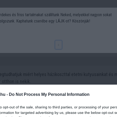
rdekes és friss tartalmakat szállítunk Neked, melyekkel nagyon sokat
olgozunk. Kaphatunk cserébe egy LÁJK-ot? Köszönjük!
Politika
Art
Kert
DIY
Gasztro
Utazás
Sport
Igen!
x
megtudhatjuk miért helyes házikoszttal etetni kutyusainkat és 
 otthon is nekik.
.hu -
Do Not Process My Personal Information
4 h 37 min
11 h 46 min
to opt-out of the sale, sharing to third parties, or processing of your per
formation for targeted advertising by us, please use the below opt-out s