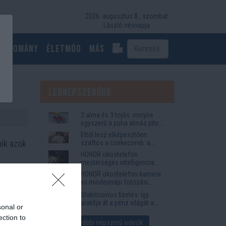
2026. augusztus 8., szombat
László névnapja
Tudomány
Életmód
más
Legnépszerűbb
3 alma és 3 tojás: ennyire
egyszerű a puha almás pite
titka
Ettől lesz elképesztően
mik azok
szaftos a csirkecomb: a
sörös pác a titok
HONOR okostelefon
mesterséges intelligencia
funkciók, amelyek
HONOR okostelefon-kamera
megkönnyítik az életet
vs mindennapi fotózási
igények
Stabilcoinos fizetés: így
alakítja át a pénz világát a
sonal or
Visa, a Mastercard és a
ection to
Western Union
További népszerű videók