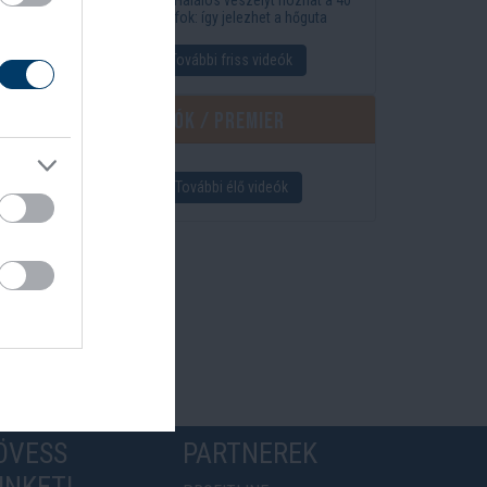
fok: így jelezhet a hőguta
További friss videók
Élő videók / Premier
További élő videók
ÖVESS
PARTNEREK