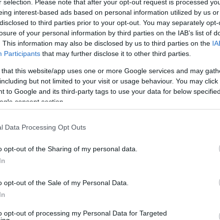
r selection. Please note that after your opt-out request is processed y
eing interest-based ads based on personal information utilized by us or
disclosed to third parties prior to your opt-out. You may separately opt-
losure of your personal information by third parties on the IAB’s list of
s Is A Parasite, And It
Doctor: One Teaspoon Ki
. This information may also be disclosed by us to third parties on the
IA
From A Drop Of Plain...
All Worms in Your Body!
Participants
that may further disclose it to other third parties.
More
 that this website/app uses one or more Google services and may gath
including but not limited to your visit or usage behaviour. You may click 
 to Google and its third-party tags to use your data for below specifi
2
108
187
390
99
300
ogle consent section.
l Data Processing Opt Outs
o opt-out of the Sharing of my personal data.
In
o opt-out of the Sale of my Personal Data.
In
to opt-out of processing my Personal Data for Targeted