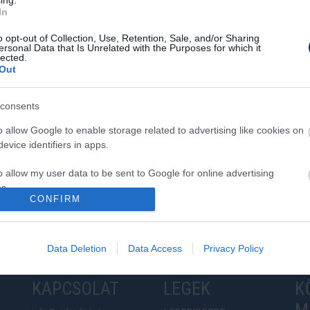
ing.
In
o opt-out of Collection, Use, Retention, Sale, and/or Sharing
ersonal Data that Is Unrelated with the Purposes for which it
lected.
Out
consents
o allow Google to enable storage related to advertising like cookies on
evice identifiers in apps.
o allow my user data to be sent to Google for online advertising
s.
CONFIRM
atch?v=gMcEDIksygM
to allow Google to send me personalized advertising.
Data Deletion
Data Access
Privacy Policy
o allow Google to enable storage related to analytics like cookies on
evice identifiers in apps.
KAPCSOLAT
LEGEK
K
o allow Google to enable storage related to functionality of the website