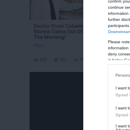
confirm you
continue se
information 
further disc
Doctor From Columbus:
Fungu
participants
Worms Come Out Of You In
Dies 
Downstream 
The Morning!
More
Please note
More
information 
deny consent
430
121
367
20
in below Go
Persona
I want t
Opted 
I want t
Opted 
I want 