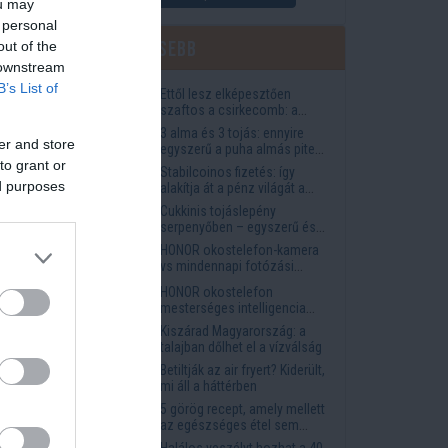
ou may
 personal
Legfrissebb
out of the
 downstream
lls
B’s List of
Ettől lesz elképesztően
szaftos a csirkecomb: a
sörös pác a titok
3 alma és 3 tojás: ennyire
er and store
egyszerű a puha almás pite
titka
to grant or
Stabilcoinos fizetés: így
ed purposes
alakítja át a pénz világát a
Visa, a Mastercard és a
Cukkinis tojáslepény
Western Union
serpenyőben – egyszerű és
laktató vacsora
HONOR okostelefon-kamera
vs mindennapi fotózási
igények
HONOR okostelefon
mesterséges intelligencia
funkciók, amelyek
Kiszárad Magyarország: a
megkönnyítik az életet
talajban dőlhet el a vízválság
Betiltják az air fryert? Kiderült,
mi áll a háttérben
5 görög recept, amely mellett
az egészséges étel sem
tűnik lemondásnak
Halálos veszélyt hozhat a 40