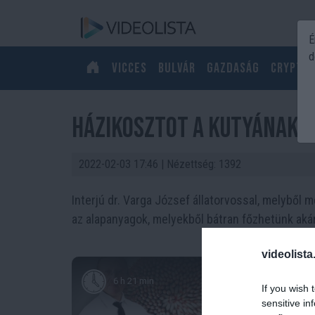
É
d
Vicces
Bulvár
Gazdaság
Crypto
Házikosztot a kutyának? 
2022-02-03 17:46
| Nézettség: 1392
Interjú dr. Varga József állatorvossal, melyből 
az alapanyagok, melyekből bátran főzhetünk akár
videolista
6 h 21 min
If you wish 
sensitive in