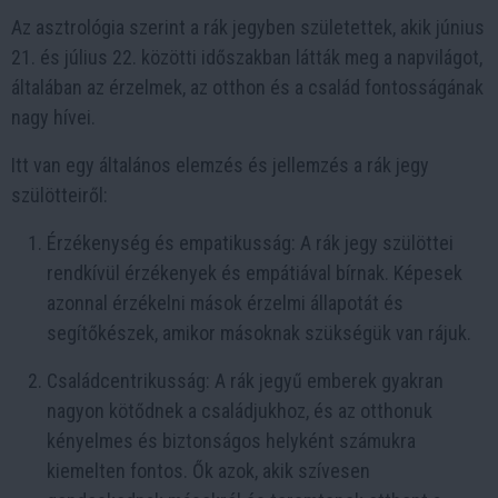
Az asztrológia szerint a rák jegyben születettek, akik június
21. és július 22. közötti időszakban látták meg a napvilágot,
általában az érzelmek, az otthon és a család fontosságának
nagy hívei.
Itt van egy általános elemzés és jellemzés a rák jegy
szülötteiről:
Érzékenység és empatikusság: A rák jegy szülöttei
rendkívül érzékenyek és empátiával bírnak. Képesek
azonnal érzékelni mások érzelmi állapotát és
segítőkészek, amikor másoknak szükségük van rájuk.
Családcentrikusság: A rák jegyű emberek gyakran
nagyon kötődnek a családjukhoz, és az otthonuk
kényelmes és biztonságos helyként számukra
kiemelten fontos. Ők azok, akik szívesen