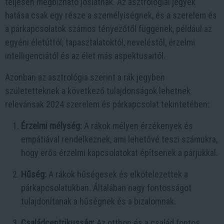
teljesen megbízható jóslatnak. Az asztrológiai jegyek
hatása csak egy része a személyiségnek, és a szerelem és
a párkapcsolatok számos tényezőtől függenek, például az
egyéni életúttól, tapasztalatoktól, neveléstől, érzelmi
intelligenciától és az élet más aspektusaitól.
Azonban az asztrológia szerint a rák jegyben
születetteknek a következő tulajdonságok lehetnek
relevánsak 2024 szerelem és párkapcsolat tekintetében:
Érzelmi mélység:
A rákok mélyen érzékenyek és
empátiával rendelkeznek, ami lehetővé teszi számukra,
hogy erős érzelmi kapcsolatokat építsenek a párjukkal.
Hűség:
A rákok hűségesek és elkötelezettek a
párkapcsolatukban. Általában nagy fontosságot
tulajdonítanak a hűségnek és a bizalomnak.
Családcentrikusság:
Az otthon és a család fontos