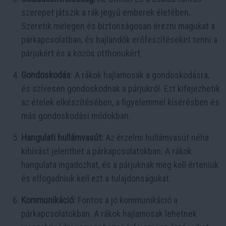
szerepet játszik a rák jegyű emberek életében.
Szeretik melegen és biztonságosan érezni magukat a
párkapcsolatban, és hajlandók erőfeszítéseket tenni a
párjukért és a közös otthonukért.
Gondoskodás
: A rákok hajlamosak a gondoskodásra,
és szívesen gondoskodnak a párjukról. Ezt kifejezhetik
az ételek elkészítésében, a figyelemmel kísérésben és
más gondoskodási módokban.
Hangulati hullámvasút:
Az érzelmi hullámvasút néha
kihívást jelenthet a párkapcsolatokban. A rákok
hangulata ingadozhat, és a párjuknak meg kell érteniük
és elfogadniuk kell ezt a tulajdonságukat.
Kommunikáció:
Fontos a jó kommunikáció a
párkapcsolatokban. A rákok hajlamosak lehetnek