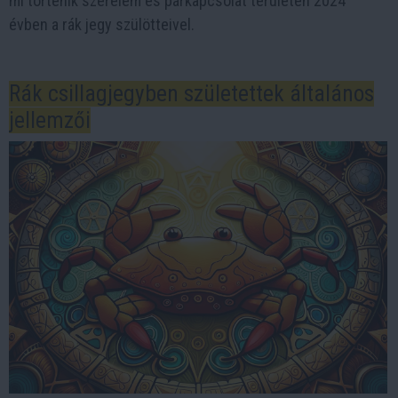
mi történik szerelem és párkapcsolat területén 2024
évben a rák jegy szülötteivel.
Rák csillagjegyben születettek általános
jellemzői