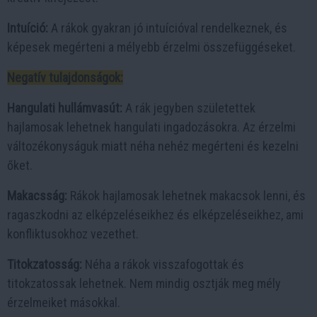
Intuíció:
A rákok gyakran jó intuícióval rendelkeznek, és
képesek megérteni a mélyebb érzelmi összefüggéseket.
Negatív tulajdonságok:
Hangulati hullámvasút:
A rák jegyben születettek
hajlamosak lehetnek hangulati ingadozásokra. Az érzelmi
változékonyságuk miatt néha nehéz megérteni és kezelni
őket.
Makacsság:
Rákok hajlamosak lehetnek makacsok lenni, és
ragaszkodni az elképzeléseikhez és elképzeléseikhez, ami
konfliktusokhoz vezethet.
Titokzatosság:
Néha a rákok visszafogottak és
titokzatossak lehetnek. Nem mindig osztják meg mély
érzelmeiket másokkal.