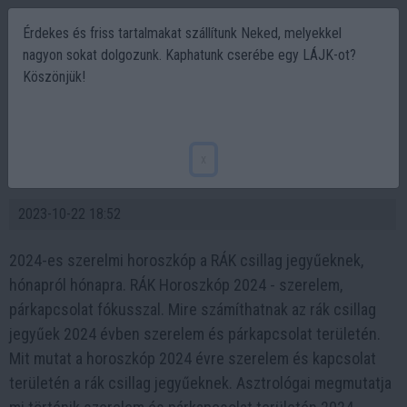
Érdekes és friss tartalmakat szállítunk Neked, melyekkel
nagyon sokat dolgozunk. Kaphatunk cserébe egy LÁJK-ot?
Köszönjük!
Horoszkóp 2024 RÁK - Szerelem,
párkapcsolat horoszkóp a Rák jegyűek
x
számára 2024 évre
2023-10-22 18:52
2024-es szerelmi horoszkóp a RÁK csillag jegyűeknek,
hónapról hónapra. RÁK Horoszkóp 2024 - szerelem,
párkapcsolat fókusszal. Mire számíthatnak az rák csillag
jegyűek 2024 évben szerelem és párkapcsolat területén.
Mit mutat a horoszkóp 2024 évre szerelem és kapcsolat
területén a rák csillag jegyűeknek. Asztrológai megmutatja