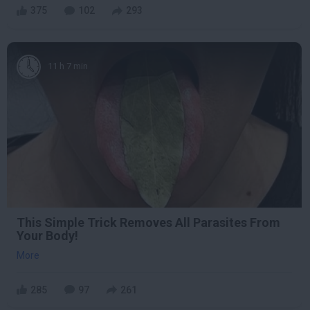
375
102
293
11 h 7 min
This Simple Trick Removes All Parasites From
Your Body!
More
285
97
261