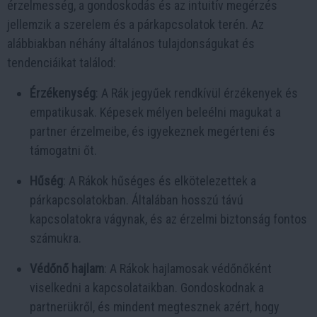
érzelmesség, a gondoskodás és az intuitív megérzés
jellemzik a szerelem és a párkapcsolatok terén. Az
alábbiakban néhány általános tulajdonságukat és
tendenciáikat találod:
Érzékenység
: A Rák jegyűek rendkívül érzékenyek és
empatikusak. Képesek mélyen beleélni magukat a
partner érzelmeibe, és igyekeznek megérteni és
támogatni őt.
Hűség
: A Rákok hűséges és elkötelezettek a
párkapcsolatokban. Általában hosszú távú
kapcsolatokra vágynak, és az érzelmi biztonság fontos
számukra.
Védőnő hajlam
: A Rákok hajlamosak védőnőként
viselkedni a kapcsolataikban. Gondoskodnak a
partnerükről, és mindent megtesznek azért, hogy