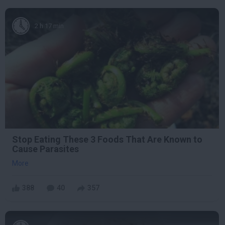
2 h 17 min
Stop Eating These 3 Foods That Are Known to
Cause Parasites
More
388
40
357