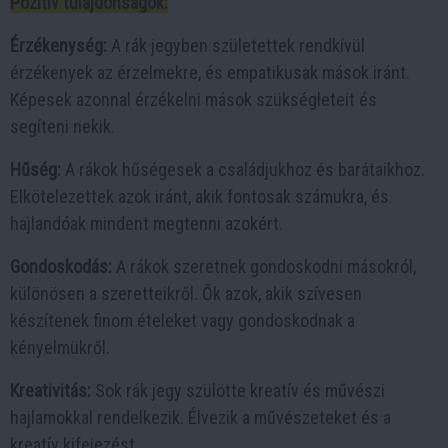
Pozitív tulajdonságok:
Érzékenység:
A rák jegyben születettek rendkívül
érzékenyek az érzelmekre, és empatikusak mások iránt.
Képesek azonnal érzékelni mások szükségleteit és
segíteni nekik.
Hűség:
A rákok hűségesek a családjukhoz és barátaikhoz.
Elkötelezettek azok iránt, akik fontosak számukra, és
hajlandóak mindent megtenni azokért.
Gondoskodás:
A rákok szeretnek gondoskodni másokról,
különösen a szeretteikről. Ők azok, akik szívesen
készítenek finom ételeket vagy gondoskodnak a
kényelmükről.
Kreativitás:
Sok rák jegy szülötte kreatív és művészi
hajlamokkal rendelkezik. Élvezik a művészeteket és a
kreatív kifejezést.