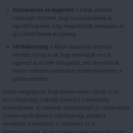
Visszavonulás és magánélet
: A Rákok időnként
szükségét érezhetik, hogy visszavonuljanak és
egyedül legyenek, hogy megerősítsék önmagukat és
újra feltöltődjenek érzelmileg.
Sértődékenység
: A Rákok hajlamosak lehetnek
sértődni, ha úgy érzik, hogy nem kapják vissza
ugyanazt az érzelmi támogatást, amit ők nyújtanak.
Fontos számukra a kölcsönös érzelmi befektetés a
párkapcsolatban.
Fontos megjegyezni, hogy minden ember egyedi, és az
asztrológiai jegy csak egy tényező a személyiség
kialakulásában. Az emberek személyiségét és viselkedését
számos egyéb tényező is befolyásolja, például a
neveltetés, a környezet, az életritmus és az
élettapasztalatok. Az asztrológia csupán egy eszköz lehet