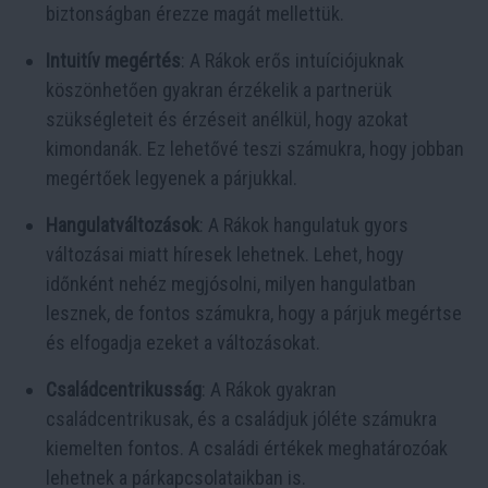
biztonságban érezze magát mellettük.
Intuitív megértés
: A Rákok erős intuíciójuknak
köszönhetően gyakran érzékelik a partnerük
szükségleteit és érzéseit anélkül, hogy azokat
kimondanák. Ez lehetővé teszi számukra, hogy jobban
megértőek legyenek a párjukkal.
Hangulatváltozások
: A Rákok hangulatuk gyors
változásai miatt híresek lehetnek. Lehet, hogy
időnként nehéz megjósolni, milyen hangulatban
lesznek, de fontos számukra, hogy a párjuk megértse
és elfogadja ezeket a változásokat.
Családcentrikusság
: A Rákok gyakran
családcentrikusak, és a családjuk jóléte számukra
kiemelten fontos. A családi értékek meghatározóak
lehetnek a párkapcsolataikban is.