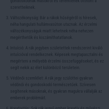
gondoskodnak másokról és teremtenek otthont a
szeretteiknek.
Változékonyság: Bár a rákok hűségéről is híresek,
néha hangulati hullámvasúton utaznak. Az érzelmi
változékonyságuk miatt lehetnek néha nehezen
megérthetők és kiszámíthatatlanok.
Intuíció: A rák jegyben születettek rendszerint kiváló
intuícióval rendelkeznek. Képesek megtapasztalni és
megérteni a mélyebb érzelmi összefüggéseket, és ez
segít nekik az élet különböző területein.
Védőnői szemlélet: A rák jegy szülöttei gyakran
védőnői és gondoskodó természetűek. Szívesen
segítenek másoknak, és gyakran magukra vállalják az
emberek problémáit.
Kreativitás: Sok rák jegyű ember kreatív és művészi