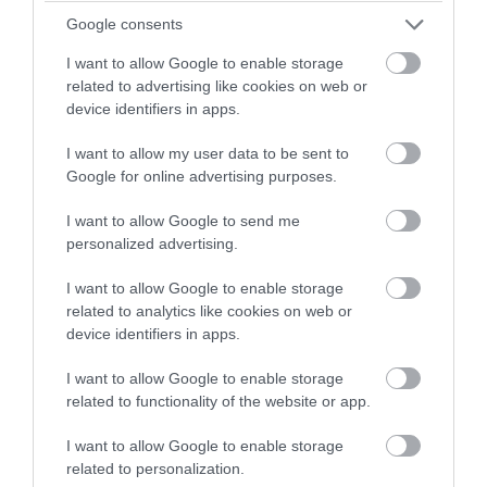
a horoszkóp keleti horizontjának pillanatnyi helyzetét
Google consents
mutatja. Ez a jegy meghatározza, hogyan jelenik meg
valaki az emberek előtt. Például, ha valaki Rák napjegyű
I want to allow Google to enable storage
related to advertising like cookies on web or
és Skorpió aszcendensű, akkor lehet, hogy még
device identifiers in apps.
intenzívebb és titokzatosabb.
I want to allow my user data to be sent to
Hold jegye
: A Hold jegye mutatja meg az érzelmek
Google for online advertising purposes.
kifejezésének és kezelésének módját. Ha valaki Rák
I want to allow Google to send me
napjegyű és Holdja is Rákban van, akkor rendkívül
personalized advertising.
érzékeny és intuícióval bíró egyén lehet, aki könnyen
érti és reagál mások érzelmeire.
I want to allow Google to enable storage
related to analytics like cookies on web or
Bolygói pozíciók
: Az egyének horoszkópjában a
device identifiers in apps.
bolygók pozíciója is fontos. Például a Vénusz (a
I want to allow Google to enable storage
szerelem és a kapcsolatok bolygója) és a Mars (a
related to functionality of the website or app.
szenvedély és a cselekvés bolygója) pozíciói
I want to allow Google to enable storage
meghatározhatják, hogyan élnek meg a szerelmet és
related to personalization.
milyen módon kifejezik az érzelmeiket a rák jegy