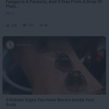
Fungus Is A Parasite, And It Dies From A Drop Of
Plain...
More
228
150
85
5 h 29 min
5 Hidden Signs You Have Worms Inside Your
Body