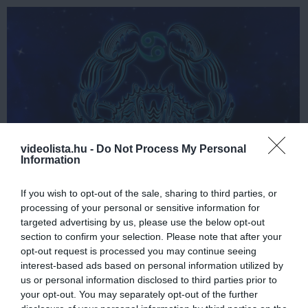
videolista.hu -
Do Not Process My Personal
Information
If you wish to opt-out of the sale, sharing to third parties, or
processing of your personal or sensitive information for
targeted advertising by us, please use the below opt-out
Az asztrológia szerint az egyén személyiségét és életét
section to confirm your selection. Please note that after your
opt-out request is processed you may continue seeing
sokféle asztrológiai tényező befolyásolja, mint például az
interest-based ads based on personal information utilized by
aszcendens, a Hold jegye és a bolygói pozíciók. Mit kell
us or personal information disclosed to third parties prior to
tudni a rák jegyben születettekről?
your opt-out. You may separately opt-out of the further