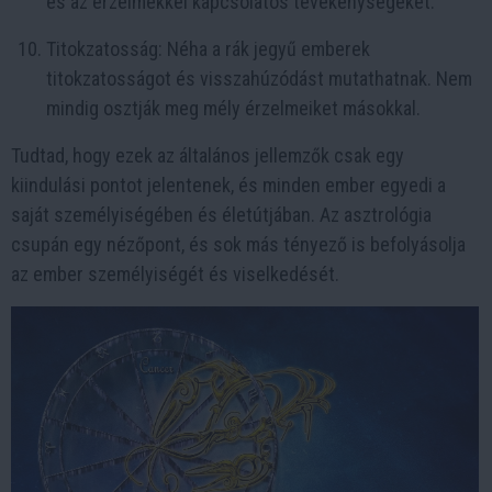
és az érzelmekkel kapcsolatos tevékenységeket.
Titokzatosság: Néha a rák jegyű emberek
titokzatosságot és visszahúzódást mutathatnak. Nem
mindig osztják meg mély érzelmeiket másokkal.
Tudtad, hogy ezek az általános jellemzők csak egy
kiindulási pontot jelentenek, és minden ember egyedi a
saját személyiségében és életútjában. Az asztrológia
csupán egy nézőpont, és sok más tényező is befolyásolja
az ember személyiségét és viselkedését.