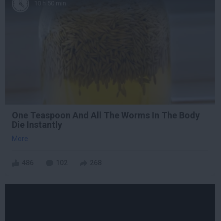
10 h 50 min
One Teaspoon And All The Worms In The Body
Die Instantly
More
486
102
268