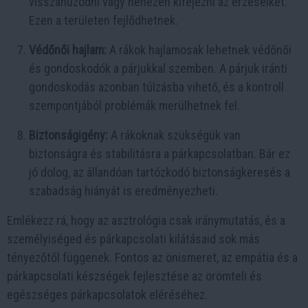
visszahúzódni vagy nehezen kifejezni az érzéseiket.
Ezen a területen fejlődhetnek.
Védőnői hajlam:
A rákok hajlamosak lehetnek védőnői
és gondoskodók a párjukkal szemben. A párjuk iránti
gondoskodás azonban túlzásba vihető, és a kontroll
szempontjából problémák merülhetnek fel.
Biztonságigény:
A rákoknak szükségük van
biztonságra és stabilitásra a párkapcsolatban. Bár ez
jó dolog, az állandóan tartózkodó biztonságkeresés a
szabadság hiányát is eredményezheti.
Emlékezz rá, hogy az asztrológia csak iránymutatás, és a
személyiséged és párkapcsolati kilátásaid sok más
tényezőtől függenek. Fontos az önismeret, az empátia és a
párkapcsolati készségek fejlesztése az örömteli és
egészséges párkapcsolatok eléréséhez.