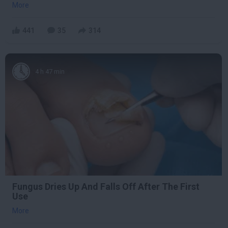
More
441
35
314
4 h 47 min
Fungus Dries Up And Falls Off After The First
Use
More