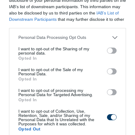
disclosure of your personal information by third parties on the
Valóban, az asztrológiai születési jegy, vagyis a Nap jegye
IAB’s list of downstream participants. This information may
csupán egy aspektusa az egyén asztrológiai profijának. Az
also be disclosed by us to third parties on the
IAB’s List of
Downstream Participants
that may further disclose it to other
aszcendens (a horoszkóp keleti horizontjának pillanatnyi
third parties.
helyzete), a Hold jegye, valamint a bolygói pozíciók mind
Please note that this website/app uses one or more Google
hozzájárulnak a személyiségünk és életünk formálásához.
Personal Data Processing Opt Outs
services and may gather and store information including but
Most nézzük meg, mit kell tudni a rák jegyben
not limited to your visit or usage behaviour. You may click to
I want to opt-out of the Sharing of my
personal data.
születettekről, beleértve ezeket a további asztrológiai
grant or deny consent to Google and its third-party tags to
Opted In
tényezőket is:
use your data for below specified purposes in below Google
consent section.
I want to opt-out of the Sale of my
Personal Data.
Nap jegy (Rák)
: A rák jegyű személyeket az
Opted In
érzékenység, az empátia és a család iránti
I want to opt-out of processing my
elkötelezettség jellemez. Szeretnek gondoskodni
Personal Data for Targeted Advertising.
másokról, és nagy hangsúlyt helyeznek az otthonra és
Opted In
a biztonságra. Emellett hűségesek és lojálisak a
I want to opt-out of Collection, Use,
párkapcsolatokban.
Retention, Sale, and/or Sharing of my
Personal Data that Is Unrelated with the
Purposes for which it was collected.
Aszcendens
: Az aszcendens (az első ház, vagy az asc)
Opted Out