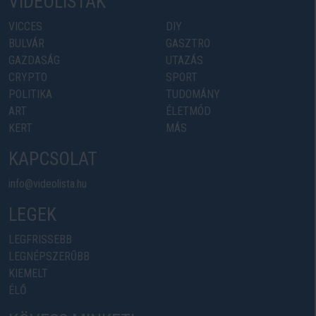
VIDEOLISTÁK
VICCES
DIY
BULVÁR
GASZTRO
GAZDASÁG
UTAZÁS
CRYPTO
SPORT
POLITIKA
TUDOMÁNY
ART
ÉLETMÓD
KERT
MÁS
KAPCSOLAT
info@videolista.hu
LEGEK
LEGFRISSEBB
LEGNÉPSZERŰBB
KIEMELT
ÉLŐ