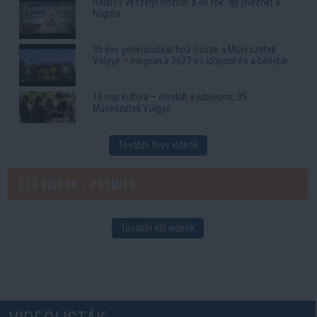
Halálos veszélyt hozhat a 40 fok: így jelezhet a
hőguta
35 éve generációkat hoz össze a Művészetek
Völgye – megvan a 2027-es időpont és a bérletár
10 nap kultúra – elindult a jubileumi, 35.
Művészetek Völgye
További friss videók
Élő videók / Premier
További élő videók