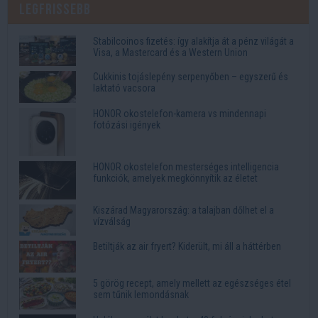
Legfrissebb
Stabilcoinos fizetés: így alakítja át a pénz világát a
Visa, a Mastercard és a Western Union
Cukkinis tojáslepény serpenyőben – egyszerű és
laktató vacsora
HONOR okostelefon-kamera vs mindennapi
fotózási igények
HONOR okostelefon mesterséges intelligencia
funkciók, amelyek megkönnyítik az életet
Kiszárad Magyarország: a talajban dőlhet el a
vízválság
Betiltják az air fryert? Kiderült, mi áll a háttérben
5 görög recept, amely mellett az egészséges étel
sem tűnik lemondásnak