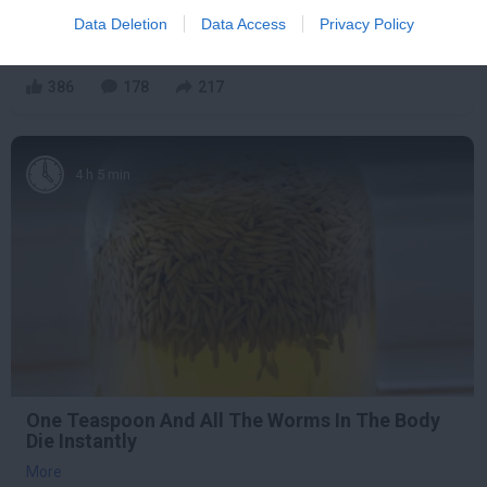
Cause Parasites
Data Deletion
Data Access
Privacy Policy
More
386
178
217
4 h 5 min
One Teaspoon And All The Worms In The Body
Die Instantly
More