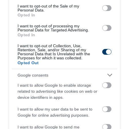
consent section.
I want to opt-out of the Sale of my
Personal Data.
Opted In
Fungus Dries Up And Falls Off After The First
Use
I want to opt-out of processing my
Personal Data for Targeted Advertising.
More
Opted In
I want to opt-out of Collection, Use,
195
181
360
Retention, Sale, and/or Sharing of my
Personal Data that Is Unrelated with the
Purposes for which it was collected.
Opted Out
1 h 49 min
Google consents
I want to allow Google to enable storage
related to advertising like cookies on web or
device identifiers in apps.
I want to allow my user data to be sent to
Google for online advertising purposes.
I want to allow Google to send me