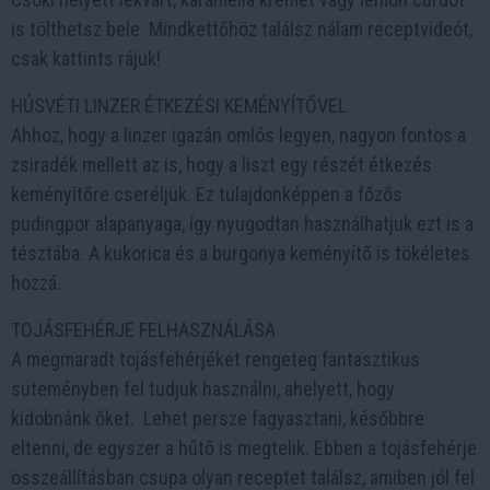
is tölthetsz bele. Mindkettőhöz találsz nálam receptvideót,
csak kattints rájuk!
HÚSVÉTI LINZER ÉTKEZÉSI KEMÉNYÍTŐVEL
Ahhoz, hogy a linzer igazán omlós legyen, nagyon fontos a
zsiradék mellett az is, hogy a liszt egy részét étkezés
keményítőre cseréljük. Ez tulajdonképpen a főzős
pudingpor alapanyaga, így nyugodtan használhatjuk ezt is a
tésztába. A kukorica és a burgonya keményítő is tökéletes
hozzá.
TOJÁSFEHÉRJE FELHASZNÁLÁSA
A megmaradt tojásfehérjéket rengeteg fantasztikus
süteményben fel tudjuk használni, ahelyett, hogy
kidobnánk őket. Lehet persze fagyasztani, későbbre
eltenni, de egyszer a hűtő is megtelik. Ebben a tojásfehérje
összeállításban csupa olyan receptet találsz, amiben jól fel