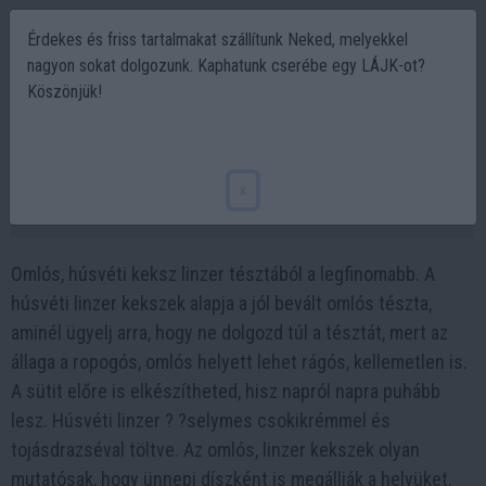
Érdekes és friss tartalmakat szállítunk Neked, melyekkel
nagyon sokat dolgozunk. Kaphatunk cserébe egy LÁJK-ot?
Köszönjük!
Húsvéti linzer selymes csokikrémmel és
tojásdrazséval töltve ? ? húsvéti receptek
x
2023-04-03 21:02
Omlós, húsvéti keksz linzer tésztából a legfinomabb. A
húsvéti linzer kekszek alapja a jól bevált omlós tészta,
aminél ügyelj arra, hogy ne dolgozd túl a tésztát, mert az
állaga a ropogós, omlós helyett lehet rágós, kellemetlen is.
A sütit előre is elkészítheted, hisz napról napra puhább
lesz. Húsvéti linzer ? ?selymes csokikrémmel és
tojásdrazséval töltve. Az omlós, linzer kekszek olyan
mutatósak, hogy ünnepi díszként is megállják a helyüket.