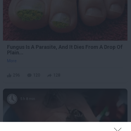
Fungus Is A Parasite, And It Dies From A Drop Of
Plain...
More
296
120
128
5 h 8 min