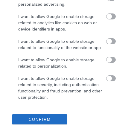
personalized advertising.
This Simple Trick Removes All Parasites From
Your Body!
I want to allow Google to enable storage
More
related to analytics like cookies on web or
device identifiers in apps.
390
141
289
I want to allow Google to enable storage
related to functionality of the website or app.
I want to allow Google to enable storage
5 h 40 min
related to personalization.
I want to allow Google to enable storage
related to security, including authentication
functionality and fraud prevention, and other
user protection.
CONFIRM
Stop Eating These 3 Foods That Are Known to