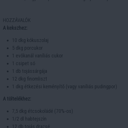
HOZZÁVALÓK
A kekszhez:
10 dkg kókuszolaj
5 dkg porcukor
1 evőkanál vaníliás cukor
1 csipet só
1 db tojássárgája
12 dkg finomliszt
1 dkg étkezési keményítő (vagy vaníliás pudingpor)
A töltelékhez:
7,5 dkg étcsokoládé (70%-os)
1/2 dl habtejszín
12 db tojás drazsé