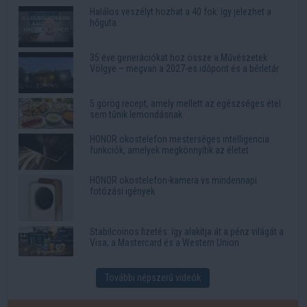
Halálos veszélyt hozhat a 40 fok: így jelezhet a
hőguta
35 éve generációkat hoz össze a Művészetek
Völgye – megvan a 2027-es időpont és a bérletár
5 görög recept, amely mellett az egészséges étel
sem tűnik lemondásnak
HONOR okostelefon mesterséges intelligencia
funkciók, amelyek megkönnyítik az életet
HONOR okostelefon-kamera vs mindennapi
fotózási igények
Stabilcoinos fizetés: így alakítja át a pénz világát a
Visa, a Mastercard és a Western Union
További népszerű videók