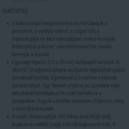
ELKÉSZÍTÉS
A kókuszolajat megolvasztjuk és hozzáadjuk a
porcukrot, a vaníliás cukrot, a csipet sót, a
tojássárgáját és kézi robotgéppel simára keverjük.
Beleszórjuk a lisztet, a keményítőport és simára
keverjük a tésztát.
Egy nagy tepsire (25 x 35 cm) sütőpapírt terítünk. A
tésztát 12 egyenlő adagra osztjuk és egyesével golyót
formálunk belőlük. Egymástól 2-3 centire a tepsire
sorakoztatjuk. Egy fakanál végével, az ujjunkkal vagy
mérőkanál hátoldalával fészket formálunk a
közepükbe. Tegyük a hűtőbe minimum 20 percre, amíg
a sütő felforrósodik.
A sütőt előmelegítjük 180 fokra, alsó-felső mód,
légkeverés nélkül (vagy 160 fok légkeveréssel). A