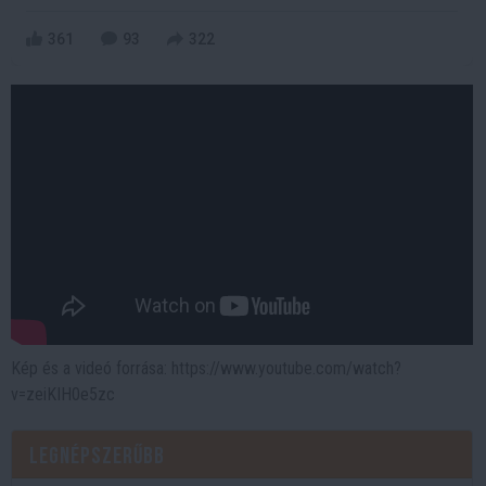
361
93
322
Kép és a videó forrása: https://www.youtube.com/watch?
v=zeiKIH0e5zc
Legnépszerűbb