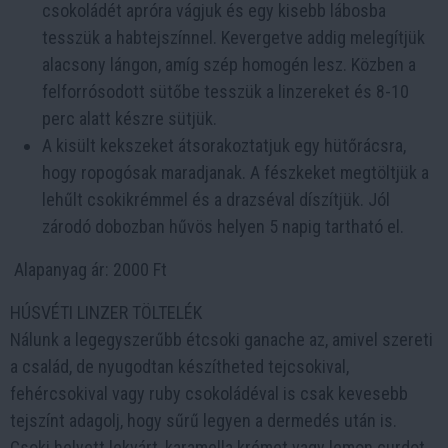
csokoládét apróra vágjuk és egy kisebb lábosba
tesszük a habtejszínnel. Kevergetve addig melegítjük
alacsony lángon, amíg szép homogén lesz. Közben a
felforrósodott sütőbe tesszük a linzereket és 8-10
perc alatt készre sütjük.
A kisült kekszeket átsorakoztatjuk egy hütőrácsra,
hogy ropogósak maradjanak. A fészkeket megtöltjük a
lehűlt csokikrémmel és a drazséval díszítjük. Jól
zárodó dobozban hűvös helyen 5 napig tartható el.
Alapanyag ár: 2000 Ft
HÚSVÉTI LINZER TÖLTELÉK
Nálunk a legegyszerűbb étcsoki ganache az, amivel szereti
a család, de nyugodtan készítheted tejcsokival,
fehércsokival vagy ruby csokoládéval is csak kevesebb
tejszínt adagolj, hogy sűrű legyen a dermedés után is.
Csoki helyett lekvárt, karamella krémet vagy lemon curdot