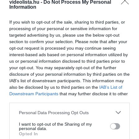
videolista.hu -
Do Not Process My Personal
Information
If you wish to opt-out of the sale, sharing to third parties, or
processing of your personal or sensitive information for
targeted advertising by us, please use the below opt-out
5 Hidden Signs You Have Worms Inside Your
Body
section to confirm your selection. Please note that after your
opt-out request is processed you may continue seeing
More
interest-based ads based on personal information utilized by
us or personal information disclosed to third parties prior to
296
55
363
your opt-out. You may separately opt-out of the further
disclosure of your personal information by third parties on the
IAB’s list of downstream participants. This information may
also be disclosed by us to third parties on the
IAB’s List of
8 h 1 min
Downstream Participants
that may further disclose it to other
third parties.
Please note that this website/app uses one or more Google
Personal Data Processing Opt Outs
services and may gather and store information including but
not limited to your visit or usage behaviour. You may click to
I want to opt-out of the Sharing of my
personal data.
grant or deny consent to Google and its third-party tags to
Opted In
use your data for below specified purposes in below Google