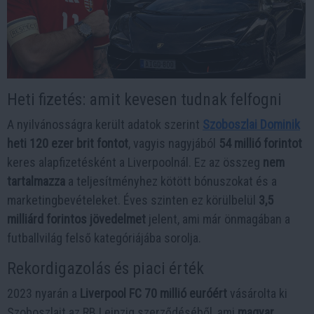
Heti fizetés: amit kevesen tudnak felfogni
A nyilvánosságra került adatok szerint
Szoboszlai Dominik
heti 120 ezer brit fontot
, vagyis nagyjából
54 millió forintot
keres alapfizetésként a Liverpoolnál. Ez az összeg
nem
tartalmazza
a teljesítményhez kötött bónuszokat és a
marketingbevételeket. Éves szinten ez körülbelül
3,5
milliárd forintos jövedelmet
jelent, ami már önmagában a
futballvilág felső kategóriájába sorolja.
Rekordigazolás és piaci érték
2023 nyarán a
Liverpool FC 70 millió euróért
vásárolta ki
Szoboszlait az RB Leipzig szerződéséből, ami
magyar