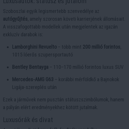
Luxusautók: státusz és jutalom
Szoboszlai egyik legismertebb szenvedélye az
autógyűjtés
, amely szorosan követi karrierjének állomásait.
A visszafogottabb modellek után megjelentek az igazán
exkluzív darabok is:
Lamborghini Revuelto
– több mint
200 millió forintos
,
1015 lóerős szupersportautó
Bentley Bentayga
– 110–170 millió forintos luxus SUV
Mercedes-AMG G63
– korábbi mérföldkő a Bajnokok
Ligája-szereplés után
Ezek a járművek nem pusztán státuszszimbólumok, hanem
a pályán elért eredményekhez kötött jutalmak.
Luxusórák és divat