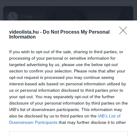
21 min
videolista.hu -
Do Not Process My Personal
Information
If you wish to opt-out of the sale, sharing to third parties, or
processing of your personal or sensitive information for
targeted advertising by us, please use the below opt-out
section to confirm your selection. Please note that after your
opt-out request is processed you may continue seeing
interest-based ads based on personal information utilized by
This Simple Trick Removes All Parasites From
us or personal information disclosed to third parties prior to
Your Body!
your opt-out. You may separately opt-out of the further
More
disclosure of your personal information by third parties on the
IAB’s list of downstream participants. This information may
276
188
378
also be disclosed by us to third parties on the
IAB’s List of
Downstream Participants
that may further disclose it to other
third parties.