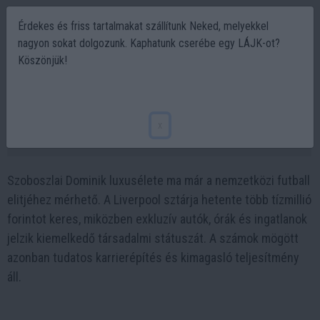
Érdekes és friss tartalmakat szállítunk Neked, melyekkel
nagyon sokat dolgozunk. Kaphatunk cserébe egy LÁJK-ot?
Köszönjük!
Ilyen luxusban él Szoboszlai Dominik –
ennyit keres 1 hét alatt
x
2026-01-14 16:29
Szoboszlai Dominik luxusélete ma már a nemzetközi futball
elitjéhez mérhető. A Liverpool sztárja hetente több tízmillió
forintot keres, miközben exkluzív autók, órák és ingatlanok
jelzik kiemelkedő társadalmi státuszát. A számok mögött
azonban tudatos karrierépítés és kimagasló teljesítmény
áll.