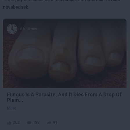
növekednek.
8 h 10 min
Fungus Is A Parasite, And It Dies From A Drop Of
Plain...
More
202
133
91