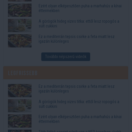
Ezért olyan elképesztően puha a marhahús a kínai
éttermekben
A görögök hideg vizes titka: ettől lesz ropogós a
sült cukkini
Ez a mediterrán tepsis csirke a feta miatt lesz
igazán különleges
További népszerű videók
Legfrissebb
Ez a mediterrán tepsis csirke a feta miatt lesz
igazán különleges
A görögök hideg vizes titka: ettől lesz ropogós a
sült cukkini
Ezért olyan elképesztően puha a marhahús a kínai
éttermekben