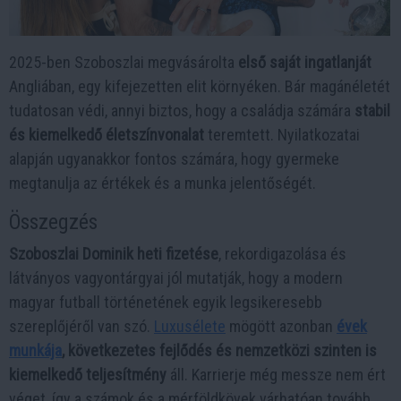
2025-ben Szoboszlai megvásárolta
első saját ingatlanját
Angliában, egy kifejezetten elit környéken. Bár magánéletét
tudatosan védi, annyi biztos, hogy a családja számára
stabil
és kiemelkedő életszínvonalat
teremtett. Nyilatkozatai
alapján ugyanakkor fontos számára, hogy gyermeke
megtanulja az értékek és a munka jelentőségét.
Összegzés
Szoboszlai Dominik heti fizetése
, rekordigazolása és
látványos vagyontárgyai jól mutatják, hogy a modern
magyar futball történetének egyik legsikeresebb
szereplőjéről van szó.
Luxusélete
mögött azonban
évek
munkája
, következetes fejlődés és nemzetközi szinten is
kiemelkedő teljesítmény
áll. Karrierje még messze nem ért
véget, így a számok és a mérföldkövek várhatóan tovább