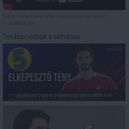
Kép és a videó forrása: https://www.youtube.com/watch?
v=_UuNhEcAdHw
További videók a témában
Szoboszlai Dominik: 5 elképesztő tény a pályán kívül