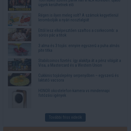
Tóth Ildikó szerint pánik van a NER köreiben: újabb
ügyek kerülhetnek elő
Régen is ilyen meleg volt? A számok kegyetlenül
lerombolják a nyári nosztalgiát
Ettől lesz elképesztően szaftos a csirkecomb: a
sörös pác a titok
3 alma és 3 tojás: ennyire egyszerű a puha almás
pite titka
Stabilcoinos fizetés: így alakítja át a pénz világát a
Visa, a Mastercard és a Western Union
Cukkinis tojáslepény serpenyőben – egyszerű és
laktató vacsora
HONOR okostelefon-kamera vs mindennapi
fotózási igények
További friss videók