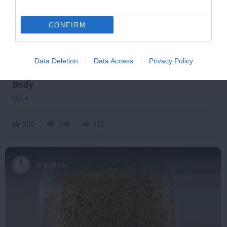
CONFIRM
Data Deletion
Data Access
Privacy Policy
5 Hidden Signs You Have Worms Inside Your
Body
More
200
198
322
10 h 50 min