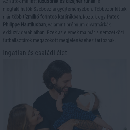
Az autók mellett
luxusórák és dizájner ruhák
is
megtalálhatók Szoboszlai gyűjteményében. Többször látták
már
több tízmillió forintos karórákban
, köztük egy
Patek
Philippe Nautilusban
, valamint prémium divatmárkák
exkluzív darabjaiban. Ezek az elemek ma már a nemzetközi
futballsztárok megszokott megjelenéséhez tartoznak.
Ingatlan és családi élet