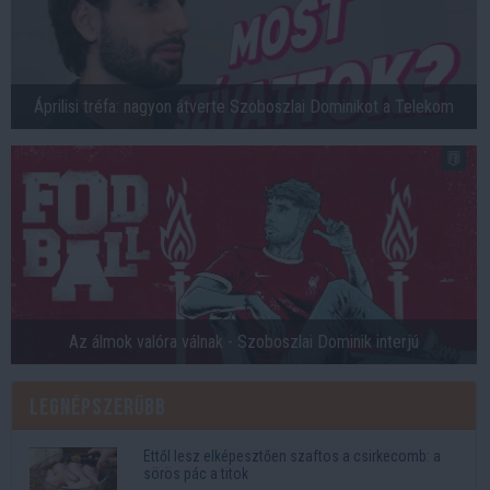
Áprilisi tréfa: nagyon átverte Szoboszlai Dominikot a Telekom
Az álmok valóra válnak - Szoboszlai Dominik interjú
Legnépszerűbb
Ettől lesz elképesztően szaftos a csirkecomb: a
sörös pác a titok