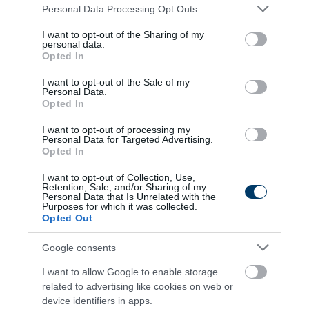
Please note that this website/app uses one or more Google
9 h 35 min
Personal Data Processing Opt Outs
services and may gather and store information including but
not limited to your visit or usage behaviour. You may click to
I want to opt-out of the Sharing of my
personal data.
grant or deny consent to Google and its third-party tags to
Opted In
use your data for below specified purposes in below Google
consent section.
I want to opt-out of the Sale of my
Personal Data.
Opted In
I want to opt-out of processing my
Personal Data for Targeted Advertising.
Opted In
Fungus Dries Up And Falls Off After The First
Use
I want to opt-out of Collection, Use,
Retention, Sale, and/or Sharing of my
More
Personal Data that Is Unrelated with the
Purposes for which it was collected.
Opted Out
338
156
209
Google consents
I want to allow Google to enable storage
2 h 43 min
related to advertising like cookies on web or
device identifiers in apps.