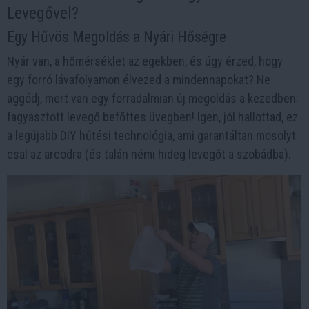
Levegővel?
Egy Hűvös Megoldás a Nyári Hőségre
Nyár van, a hőmérséklet az egekben, és úgy érzed, hogy
egy forró lávafolyamon élvezed a mindennapokat? Ne
aggódj, mert van egy forradalmian új megoldás a kezedben:
fagyasztott levegő befőttes üvegben! Igen, jól hallottad, ez
a legújabb DIY hűtési technológia, ami garantáltan mosolyt
csal az arcodra (és talán némi hideg levegőt a szobádba).