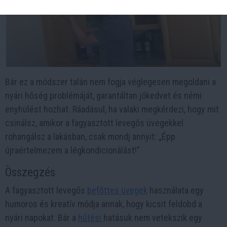
Bár ez a módszer talán nem fogja véglegesen megoldani a
nyári hőség problémáját, garantáltan jókedvet és némi
enyhülést hozhat. Ráadásul, ha valaki megkérdezi, hogy mit
csinálsz, amikor a fagyasztott levegős üvegekkel
rohangálsz a lakásban, csak mondj annyit: „Épp
újraértelmezem a légkondicionálást!”
Összegzés
A fagyasztott levegős
befőttes üvegek
használata egy
humoros és kreatív módja annak, hogy kicsit feldobd a
nyári napokat. Bár a
hűtési
hatásuk nem vetekszik egy