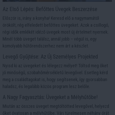
Az Első Lépés: Befőttes Üvegek Beszerzése
Először is, irány a konyha! Keresd elő a nagymamától
örökölt, rég elfeledett befőttes üvegeket. Azok a csillogó,
régi idők emlékét idéző üvegek most új értelmet nyernek.
Minél több üveget találsz, annál jobb – végül is, egy
komolyabb hűtőrendszerhez nem árt a készlet.
Levegő Gyűjtése: Az Új Személyes Projekted
Nyisd ki az üvegeket és lélegezz mélyet! Töltsd meg őket
jó minőségű, szobahőmérsékletű levegővel. Esetleg kérd
meg a családtagokat is, hogy segítsenek, így gyorsabban
haladsz, és legalább közös program lesz belőle.
A Nagy Fagyasztás: Üvegeket a Mélyhűtőbe!
Miután az összes üveget megtöltötted levegővel, helyezd
őket óvatosan a mélyhűtőbe. Várj türelmesen néhány órát