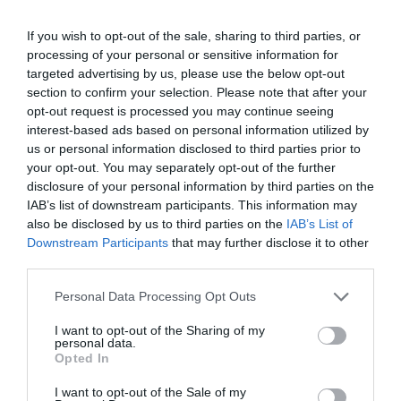
If you wish to opt-out of the sale, sharing to third parties, or
processing of your personal or sensitive information for
43 min
targeted advertising by us, please use the below opt-out
section to confirm your selection. Please note that after your
opt-out request is processed you may continue seeing
interest-based ads based on personal information utilized by
us or personal information disclosed to third parties prior to
your opt-out. You may separately opt-out of the further
disclosure of your personal information by third parties on the
IAB’s list of downstream participants. This information may
also be disclosed by us to third parties on the
IAB’s List of
Downstream Participants
that may further disclose it to other
third parties.
Stop Eating These 3 Foods That Are Known to
Cause Parasites
Please note that this website/app uses one or more Google
Personal Data Processing Opt Outs
More
services and may gather and store information including but
not limited to your visit or usage behaviour. You may click to
I want to opt-out of the Sharing of my
personal data.
grant or deny consent to Google and its third-party tags to
223
86
176
Opted In
use your data for below specified purposes in below Google
consent section.
I want to opt-out of the Sale of my