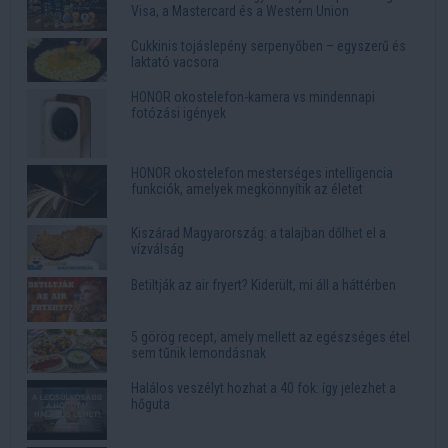
Visa, a Mastercard és a Western Union
Cukkinis tojáslepény serpenyőben – egyszerű és
laktató vacsora
HONOR okostelefon-kamera vs mindennapi
fotózási igények
HONOR okostelefon mesterséges intelligencia
funkciók, amelyek megkönnyítik az életet
Kiszárad Magyarország: a talajban dőlhet el a
vízválság
Betiltják az air fryert? Kiderült, mi áll a háttérben
5 görög recept, amely mellett az egészséges étel
sem tűnik lemondásnak
Halálos veszélyt hozhat a 40 fok: így jelezhet a
hőguta