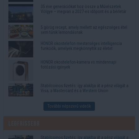
35 éve generációkat hoz össze a Művészetek
Völgye – megvan a 2027-es időpont és a bérletár
5 görög recept, amely mellett az egészséges étel
sem tűnik lemondásnak
HONOR okostelefon mesterséges intelligencia
funkciók, amelyek megkönnyítik az életet
HONOR okostelefon-kamera vs mindennapi
fotózási igények
Stabilcoinos fizetés: így alakítja át a pénz világát a
Visa, a Mastercard és a Western Union
További népszerű videók
Legfrissebb
Stabilcoinos fizetés: így alakítja át a pénz világát a