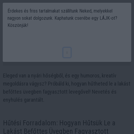
Érdekes és friss tartalmakat szállítunk Neked, melyekkel
nagyon sokat dolgozunk. Kaphatunk cserébe egy LÁJK-ot?
Köszönjük!
Ingyenes légkondicionáló mindenkinek
otthonra - állami támogatás nélkül!
x
2024-07-07 17:16
Eleged van a nyári hőségből, és egy humoros, kreatív
megoldásra vágysz? Próbáld ki, hogyan hűtheted le a lakást
befőttes üvegben fagyasztott levegővel! Nevetés és
enyhülés garantált.
Hűtési Forradalom: Hogyan Hűtsük Le a
Lakást Befőttes Üvegben Fagyasztott