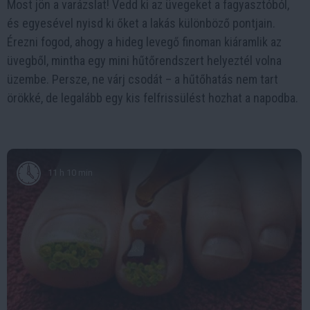
Most jön a varázslat! Vedd ki az üvegeket a fagyasztóból,
és egyesével nyisd ki őket a lakás különböző pontjain.
Érezni fogod, ahogy a hideg levegő finoman kiáramlik az
üvegből, mintha egy mini hűtőrendszert helyeztél volna
üzembe. Persze, ne várj csodát – a hűtőhatás nem tart
örökké, de legalább egy kis felfrissülést hozhat a napodba.
11 h 10 min