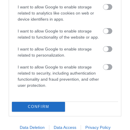
I want to allow Google to enable storage
related to analytics like cookies on web or
device identifiers in apps.
I want to allow Google to enable storage
related to functionality of the website or app.
I want to allow Google to enable storage
related to personalization.
Kép és a videó forrása: https://www.youtube.com/watch?
v=oErRmbpyqL4
I want to allow Google to enable storage
related to security, including authentication
Nevetés és Hűvös Légkör: Kettő az Egyben!
functionality and fraud prevention, and other
user protection.
CONFIRM
Data Deletion
Data Access
Privacy Policy