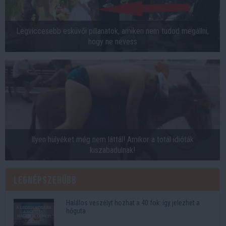
Legviccesebb esküvői pillanatok, amiken nem tudod megállni,
hogy ne nevess
Ilyen hülyéket még nem láttál! Amikor a totál idióták
kiszabadulnak!
Legnépszerűbb
Halálos veszélyt hozhat a 40 fok: így jelezhet a
hőguta