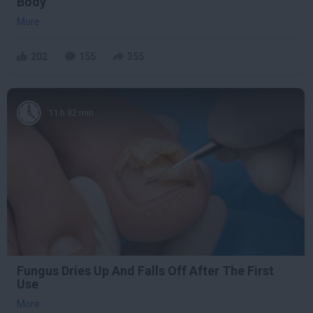
Body
More
202
155
355
11 h 32 min
Fungus Dries Up And Falls Off After The First
Use
More