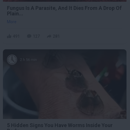
Fungus Is A Parasite, And It Dies From A Drop Of
Plain...
More
491
127
281
2 h 56 min
5 Hidden Signs You Have Worms Inside Your