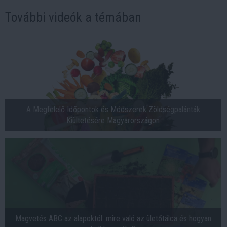
További videók a témában
A Megfelelő Időpontok és Módszerek Zöldségpalánták
Kiültetésére Magyarországon
Magvetés ABC az alapoktól: mire való az ületőtálca és hogyan