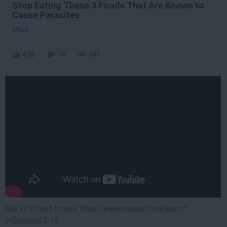
Stop Eating These 3 Foods That Are Known to
Cause Parasites
More
475
74
141
Kép és a videó forrása: https://www.youtube.com/watch?
v=DFgmngFZ-1o