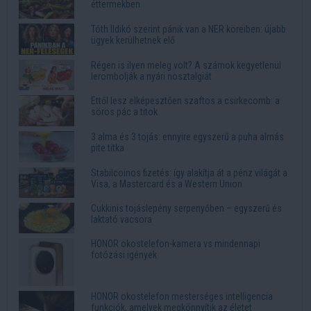
éttermekben
Tóth Ildikó szerint pánik van a NER köreiben: újabb
ügyek kerülhetnek elő
Régen is ilyen meleg volt? A számok kegyetlenül
lerombolják a nyári nosztalgiát
Ettől lesz elképesztően szaftos a csirkecomb: a
sörös pác a titok
3 alma és 3 tojás: ennyire egyszerű a puha almás
pite titka
Stabilcoinos fizetés: így alakítja át a pénz világát a
Visa, a Mastercard és a Western Union
Cukkinis tojáslepény serpenyőben – egyszerű és
laktató vacsora
HONOR okostelefon-kamera vs mindennapi
fotózási igények
HONOR okostelefon mesterséges intelligencia
funkciók, amelyek megkönnyítik az életet