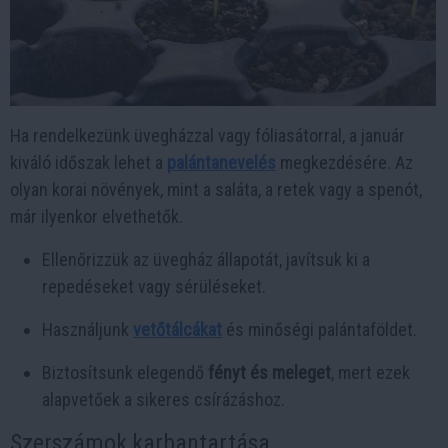
Ha rendelkezünk üvegházzal vagy fóliasátorral, a január
kiváló időszak lehet a
palántanevelés
megkezdésére. Az
olyan korai növények, mint a saláta, a retek vagy a spenót,
már ilyenkor elvethetők.
Ellenőrizzük az üvegház állapotát, javítsuk ki a
repedéseket vagy sérüléseket.
Használjunk
vetőtálcákat
és minőségi palántaföldet.
Biztosítsunk elegendő
fényt és meleget
, mert ezek
alapvetőek a sikeres csírázáshoz.
Szerszámok karbantartása