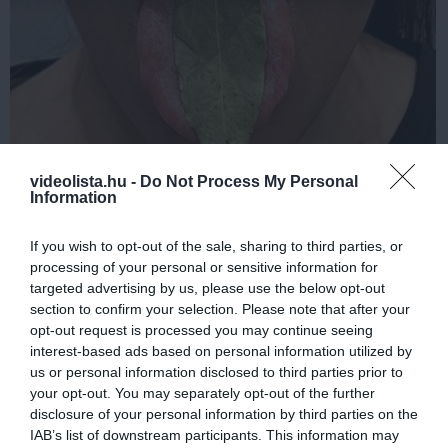
videolista.hu -
Do Not Process My Personal
This Simple Trick Removes All Parasites From
Information
Your Body!
More
If you wish to opt-out of the sale, sharing to third parties, or
processing of your personal or sensitive information for
474
123
180
targeted advertising by us, please use the below opt-out
section to confirm your selection. Please note that after your
opt-out request is processed you may continue seeing
interest-based ads based on personal information utilized by
4 h 40 min
us or personal information disclosed to third parties prior to
your opt-out. You may separately opt-out of the further
disclosure of your personal information by third parties on the
IAB’s list of downstream participants. This information may