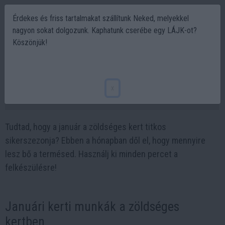
Érdekes és friss tartalmakat szállítunk Neked, melyekkel
nagyon sokat dolgozunk. Kaphatunk cserébe egy LÁJK-ot?
Köszönjük!
Januári kerti előkészítő munkálatok: Így
alapozd meg a bőséges termést!
x
2025-01-13 21:53
Tudtad, hogy a január a zöldséges kert titkos
sikerszezonja? Ebben a hónapban dől el, hogy mennyire
lesz bő a termésed. Használj ki minden percet a
felkészülésre!
Januári kerti munkák a zöldséges
kertben