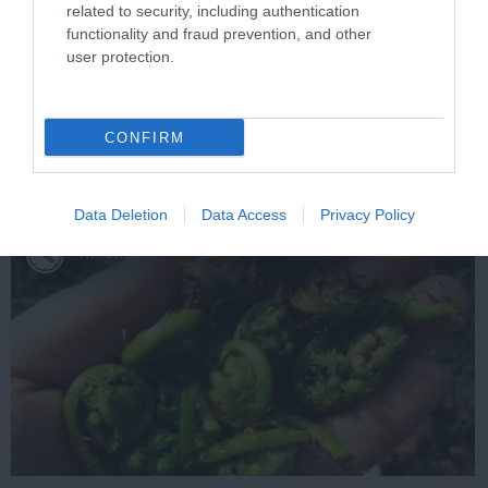
related to security, including authentication
functionality and fraud prevention, and other
user protection.
One Teaspoon And All The Worms In The Body
Die Instantly
More
CONFIRM
433
151
148
Data Deletion
Data Access
Privacy Policy
4 h 10 min