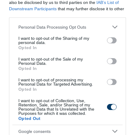
also be disclosed by us to third parties on the
IAB’s List of
Downstream Participants
that may further disclose it to other
third parties.
Please note that this website/app uses one or more Google
Personal Data Processing Opt Outs
services and may gather and store information including but
not limited to your visit or usage behaviour. You may click to
I want to opt-out of the Sharing of my
personal data.
Fungus Dries Up And Falls Off After The First
grant or deny consent to Google and its third-party tags to
Opted In
Use
use your data for below specified purposes in below Google
consent section.
More
I want to opt-out of the Sale of my
Personal Data.
Opted In
445
30
163
I want to opt-out of processing my
Personal Data for Targeted Advertising.
Opted In
39 min
I want to opt-out of Collection, Use,
Retention, Sale, and/or Sharing of my
Personal Data that Is Unrelated with the
Purposes for which it was collected.
Opted Out
Google consents