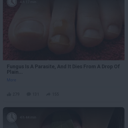
4 h 17 min
Fungus Is A Parasite, And It Dies From A Drop Of
Plain...
More
279
131
155
4 h 44 min