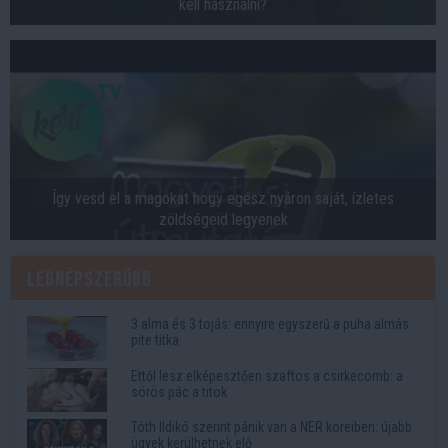
kell használni?
Így vesd el a magokat hogy egész nyáron saját, ízletes
zöldségeid legyenek
Legnépszerűbb
3 alma és 3 tojás: ennyire egyszerű a puha almás
pite titka
Ettől lesz elképesztően szaftos a csirkecomb: a
sörös pác a titok
Tóth Ildikó szerint pánik van a NER köreiben: újabb
ügyek kerülhetnek elő