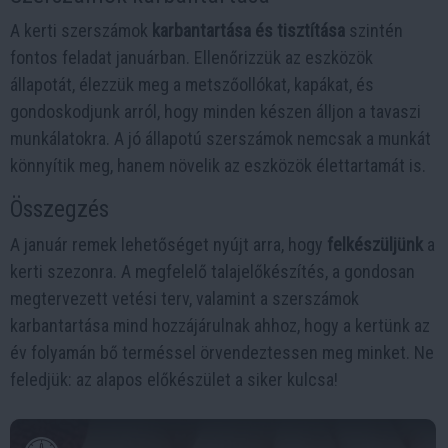
A kerti szerszámok
karbantartása és tisztítása
szintén
fontos feladat januárban. Ellenőrizzük az eszközök
állapotát, élezzük meg a metszőollókat, kapákat, és
gondoskodjunk arról, hogy minden készen álljon a tavaszi
munkálatokra. A jó állapotú szerszámok nemcsak a munkát
könnyítik meg, hanem növelik az eszközök élettartamát is.
Összegzés
A január remek lehetőséget nyújt arra, hogy
felkészüljünk
a
kerti szezonra. A megfelelő talajelőkészítés, a gondosan
megtervezett vetési terv, valamint a szerszámok
karbantartása mind hozzájárulnak ahhoz, hogy a kertünk az
év folyamán bő terméssel örvendeztessen meg minket. Ne
feledjük: az alapos előkészület a siker kulcsa!