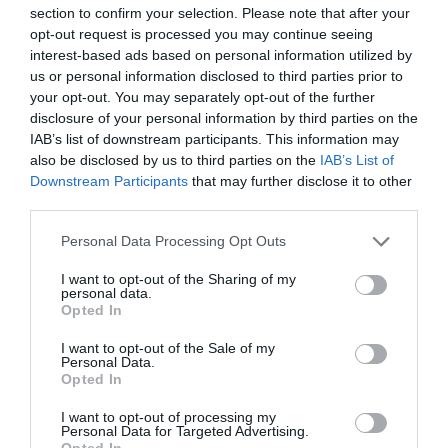
section to confirm your selection. Please note that after your
opt-out request is processed you may continue seeing
interest-based ads based on personal information utilized by
6 h 48 min
us or personal information disclosed to third parties prior to
your opt-out. You may separately opt-out of the further
disclosure of your personal information by third parties on the
IAB’s list of downstream participants. This information may
also be disclosed by us to third parties on the
IAB’s List of
Downstream Participants
that may further disclose it to other
third parties.
Please note that this website/app uses one or more Google
Personal Data Processing Opt Outs
services and may gather and store information including but
not limited to your visit or usage behaviour. You may click to
I want to opt-out of the Sharing of my
This Simple Trick Removes All Parasites From
personal data.
grant or deny consent to Google and its third-party tags to
Your Body!
Opted In
use your data for below specified purposes in below Google
More
consent section.
I want to opt-out of the Sale of my
Personal Data.
Opted In
302
77
160
I want to opt-out of processing my
Personal Data for Targeted Advertising.
Opted In