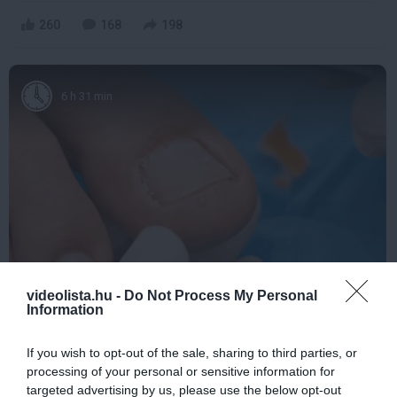
260
168
198
6 h 31 min
Fungus Dries Up And Falls Off After The First
videolista.hu -
Do Not Process My Personal
Information
Use
More
If you wish to opt-out of the sale, sharing to third parties, or
processing of your personal or sensitive information for
431
27
379
targeted advertising by us, please use the below opt-out