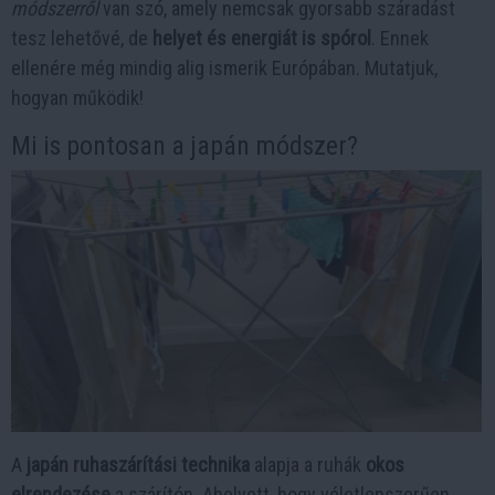
módszerről
van szó, amely nemcsak gyorsabb száradást
tesz lehetővé, de
helyet és energiát is spórol
. Ennek
ellenére még mindig alig ismerik Európában. Mutatjuk,
hogyan működik!
Mi is pontosan a japán módszer?
A
japán ruhaszárítási technika
alapja a ruhák
okos
elrendezése
a szárítón. Ahelyett, hogy véletlenszerűen