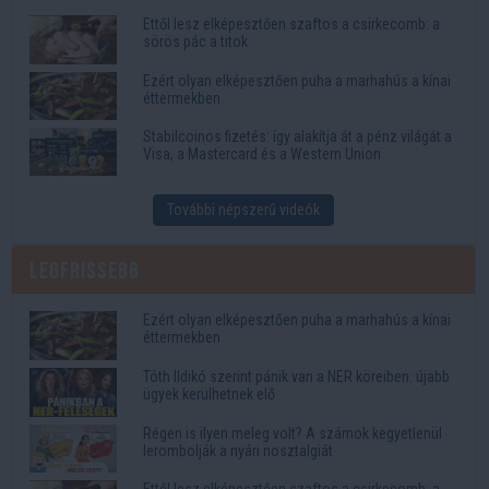
Ettől lesz elképesztően szaftos a csirkecomb: a
sörös pác a titok
Ezért olyan elképesztően puha a marhahús a kínai
éttermekben
Stabilcoinos fizetés: így alakítja át a pénz világát a
Visa, a Mastercard és a Western Union
További népszerű videók
Legfrissebb
Ezért olyan elképesztően puha a marhahús a kínai
éttermekben
Tóth Ildikó szerint pánik van a NER köreiben: újabb
ügyek kerülhetnek elő
Régen is ilyen meleg volt? A számok kegyetlenül
lerombolják a nyári nosztalgiát