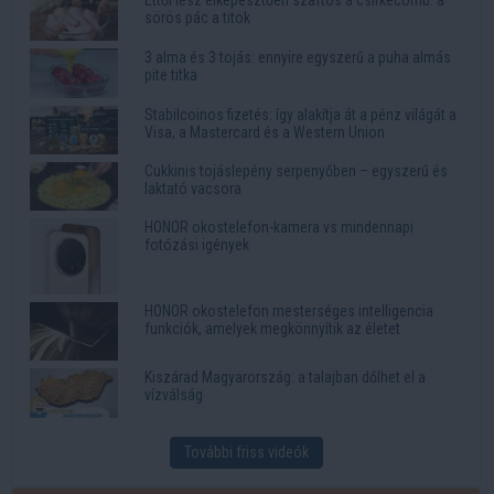
Ettől lesz elképesztően szaftos a csirkecomb: a
sörös pác a titok
3 alma és 3 tojás: ennyire egyszerű a puha almás
pite titka
Stabilcoinos fizetés: így alakítja át a pénz világát a
Visa, a Mastercard és a Western Union
Cukkinis tojáslepény serpenyőben – egyszerű és
laktató vacsora
HONOR okostelefon-kamera vs mindennapi
fotózási igények
HONOR okostelefon mesterséges intelligencia
funkciók, amelyek megkönnyítik az életet
Kiszárad Magyarország: a talajban dőlhet el a
vízválság
További friss videók