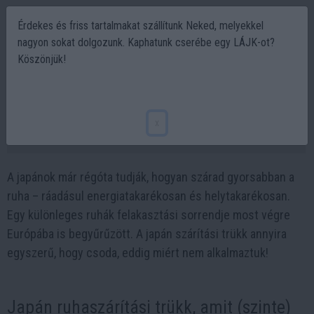
Érdekes és friss tartalmakat szállítunk Neked, melyekkel
nagyon sokat dolgozunk. Kaphatunk cserébe egy LÁJK-ot?
Köszönjük!
Japán ruhaszárítási trükk, amit még szinte
senki sem használ otthon
x
2025-07-15 11:40
A japánok már régóta tudják, hogyan szárad gyorsabban a
ruha – ráadásul energiatakarékosan és helytakarékosan.
Egy különleges ruhák felakasztási sorrendje most végre
Európába is begyűrűzött. A japán szárítási trükk annyira
egyszerű, hogy csoda, eddig miért nem alkalmaztuk!
Japán ruhaszárítási trükk, amit (szinte)