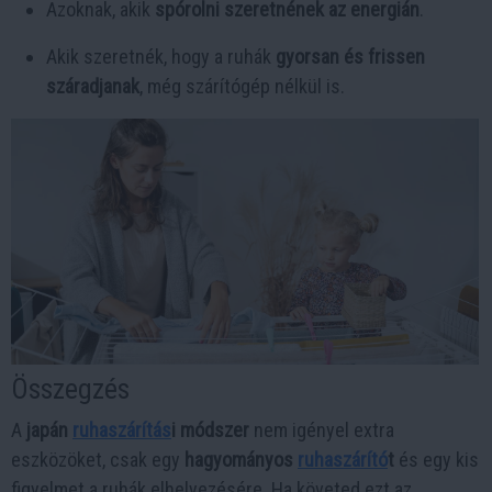
Azoknak, akik
spórolni szeretnének az energián
.
Akik szeretnék, hogy a ruhák
gyorsan és frissen
száradjanak
, még szárítógép nélkül is.
Összegzés
A
japán
ruhaszárítás
i módszer
nem igényel extra
eszközöket, csak egy
hagyományos
ruhaszárító
t
és egy kis
figyelmet a ruhák elhelyezésére. Ha követed ezt az