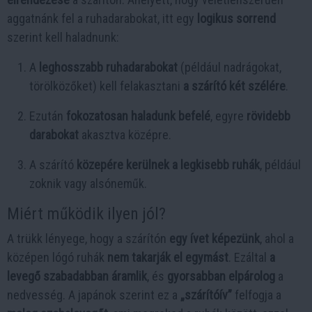
aggatnánk fel a ruhadarabokat, itt egy
logikus sorrend
szerint kell haladnunk:
A
leghosszabb ruhadarabokat
(például nadrágokat,
törölközőket) kell felakasztani
a szárító két szélére
.
Ezután
fokozatosan haladunk befelé
, egyre
rövidebb
darabokat
akasztva középre.
A szárító
közepére kerülnek a legkisebb ruhák
, például
zoknik vagy alsóneműk.
Miért működik ilyen jól?
A trükk lényege, hogy a szárítón
egy ívet képezünk
, ahol a
középen lógó ruhák
nem takarják el egymást
. Ezáltal
a
levegő szabadabban áramlik
, és
gyorsabban elpárolog
a
nedvesség. A japánok szerint ez a
„szárítóív”
felfogja a