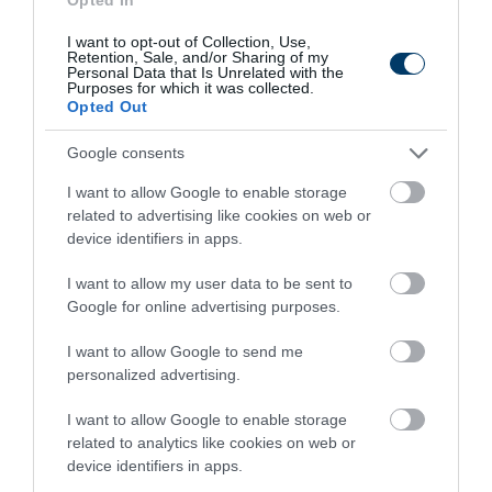
49 min
I want to opt-out of Collection, Use,
Retention, Sale, and/or Sharing of my
Personal Data that Is Unrelated with the
Purposes for which it was collected.
Opted Out
Google consents
I want to allow Google to enable storage
related to advertising like cookies on web or
device identifiers in apps.
One Teaspoon And All The Worms In The Body
I want to allow my user data to be sent to
Die Instantly
Google for online advertising purposes.
More
I want to allow Google to send me
personalized advertising.
172
66
287
I want to allow Google to enable storage
related to analytics like cookies on web or
device identifiers in apps.
4 h 37 min