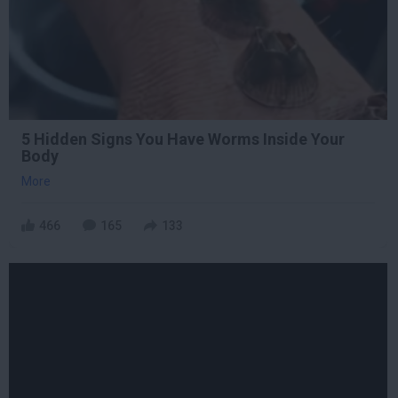
5 Hidden Signs You Have Worms Inside Your
Body
More
466
165
133