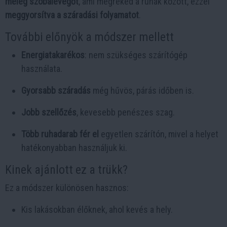
meleg szobalevegőt
, ami megreked a ruhák között, ezzel
meggyorsítva a száradási folyamatot
.
További előnyök a módszer mellett
Energiatakarékos
: nem szükséges szárítógép
használata.
Gyorsabb száradás
még hűvös, párás időben is.
Jobb szellőzés
, kevesebb penészes szag.
Több ruhadarab fér el
egyetlen szárítón, mivel a helyet
hatékonyabban használjuk ki.
Kinek ajánlott ez a trükk?
Ez a módszer különösen hasznos:
Kis lakásokban élőknek, ahol kevés a hely.