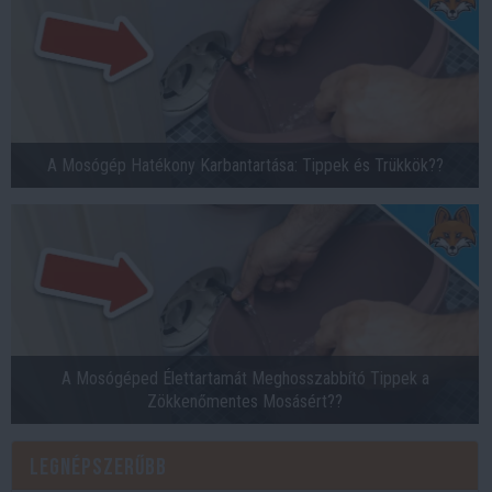
A Mosógép Hatékony Karbantartása: Tippek és Trükkök??
A Mosógéped Élettartamát Meghosszabbító Tippek a
Zökkenőmentes Mosásért??
Legnépszerűbb