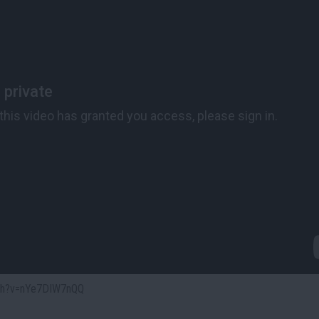
atch?v=nYe7DIW7nQQ