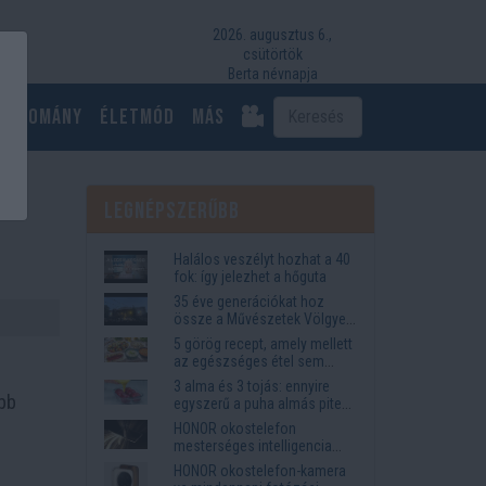
2026. augusztus 6.,
csütörtök
Berta névnapja
Tudomány
Életmód
más
Legnépszerűbb
Halálos veszélyt hozhat a 40
fok: így jelezhet a hőguta
35 éve generációkat hoz
össze a Művészetek Völgye
– megvan a 2027-es időpont
5 görög recept, amely mellett
és a bérletár
az egészséges étel sem
tűnik lemondásnak
3 alma és 3 tojás: ennyire
ebb
egyszerű a puha almás pite
titka
HONOR okostelefon
mesterséges intelligencia
funkciók, amelyek
HONOR okostelefon-kamera
megkönnyítik az életet