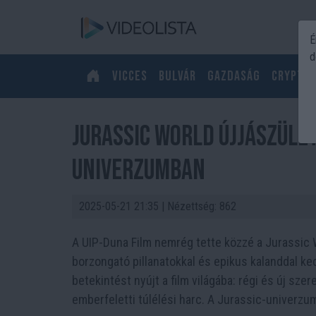
É
d
Vicces
Bulvár
Gazdaság
Crypto
Jurassic World Újjászület
univerzumban
2025-05-21 21:35
| Nézettség: 862
A UIP-Duna Film nemrég tette közzé a Jurassic 
borzongató pillanatokkal és epikus kalanddal ke
betekintést nyújt a film világába: régi és új sze
emberfeletti túlélési harc. A Jurassic-univerz