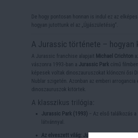
De hogy pontosan honnan is indul ez az elképe
hogyan jutottunk el az „Újjászületésig”.
A Jurassic története – hogyan
A Jurassic franchise alapjait
Michael Crichton
a
vászonra 1993-ban a
Jurassic Park
című filmben.
képesek voltak dinoszauruszokat klónozni ősi D
Nublar szigetén. Azonban az emberi arrogancia 
dinoszauruszok kitörtek.
A klasszikus trilógia:
Jurassic Park (1993)
– Az első találkozás a
látvánnyal.
Az elveszett világ: Jurassic Park (1997)
– E