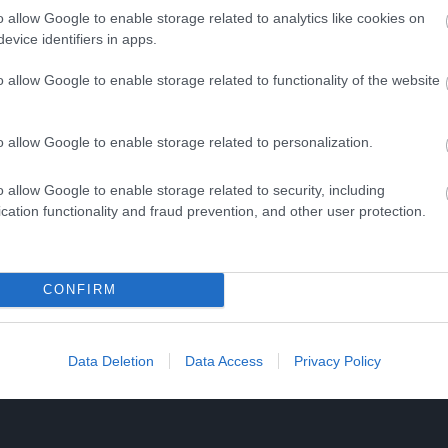
o allow Google to enable storage related to analytics like cookies on
evice identifiers in apps.
9 h 8 min
4 h 23 min
o allow Google to enable storage related to functionality of the website
o allow Google to enable storage related to personalization.
o allow Google to enable storage related to security, including
s Is A Parasite, And It
5 Parasite-Causing Foo
cation functionality and fraud prevention, and other user protection.
From A Drop Of Plain...
You Should Stop Eating
Right Now
More
CONFIRM
6
157
126
293
181
317
Data Deletion
Data Access
Privacy Policy