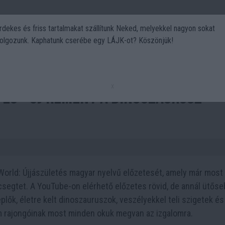
rdekes és friss tartalmakat szállítunk Neked, melyekkel nagyon sokat
olgozunk. Kaphatunk cserébe egy LÁJK-ot? Köszönjük!
Politika
Art
Kert
DIY
Gasztro
Utazás
Sport
x
és – új remény a dinoszaurusz-
World: Újjászületés magyar nyelvű előzetesét, amely már most
csegtet. A YouTube-on elérhető előzetes rövid, de annál ütős
replők, életre kelt dinoszauruszok, veszélyekkel teli szigetek és
um rajongóinak most minden okuk megvan az izgalomra.