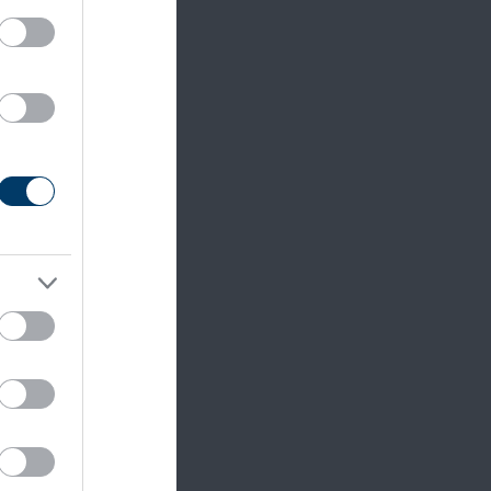
ilág már
ermészet
z
, a
al.
és.