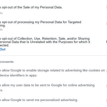
it ígér az új film?
o opt-out of the Sale of my Personal Data.
urassic World: New Era
vagy hasonló) egy új fejezetet nyit: a v
In
főszereplők új szigetre utaznak, ahol
csak a legerősebb fajok
to opt-out of processing my Personal Data for Targeted
rusz-DNS-t, amely kulcs lehet az emberiség jövőjéhez. Ám a t
ing.
In
túlélés ismét az ösztönökön és az összefogáson múlik.
o opt-out of Collection, Use, Retention, Sale, and/or Sharing
lasszikus szereplők dinamikája is visszaköszön. A
mosaszaurus
ersonal Data that Is Unrelated with the Purposes for which it
lected.
 és most is félelmetesebb, mint valaha.
Out
consents
o allow Google to enable storage related to advertising like cookies on
szet párharca új dimenzióba lép.
evice identifiers in apps.
világ hangulata, de friss karakterekkel és modern mondanivalóv
o allow my user data to be sent to Google for online advertising
s.
diginél élethűbbek és félelmetesebbek.
to allow Google to send me personalized advertising.
az, a Jurassic-filmek mindig üzennek is – tudomány, etika, túlél