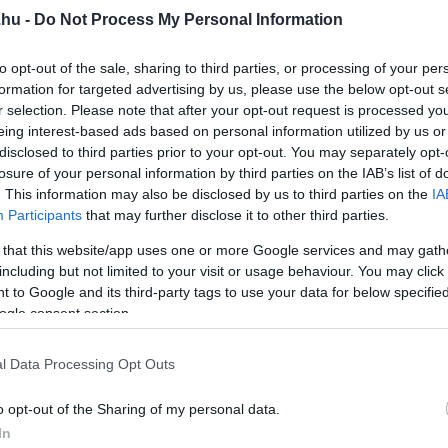
.hu -
Do Not Process My Personal Information
új veszélyekkel és ismeretlen ragadozókkal.
to opt-out of the sale, sharing to third parties, or processing of your per
formation for targeted advertising by us, please use the below opt-out s
r selection. Please note that after your opt-out request is processed y
kor a park valóban megnyílt
eing interest-based ads based on personal information utilized by us or
disclosed to third parties prior to your opt-out. You may separately opt-
 – most már működő parkként. A látogatók özönlöttek, a tudóso
losure of your personal information by third parties on the IAB’s list of
 eredmény? Ismét katasztrófa. Az
Indominus Rex
nevű szörny
. This information may also be disclosed by us to third parties on the
IA
szetet nem lehet kordában tartani.
Participants
that may further disclose it to other third parties.
 that this website/app uses one or more Google services and may gath
including but not limited to your visit or usage behaviour. You may click 
 to Google and its third-party tags to use your data for below specifi
 sziget vulkánkitöréssel fenyeget, miközben titkos genetikai
ogle consent section.
l Data Processing Opt Outs
szauruszok kiszabadultak, és már az emberi világ részévé vált
eivel.
o opt-out of the Sharing of my personal data.
In