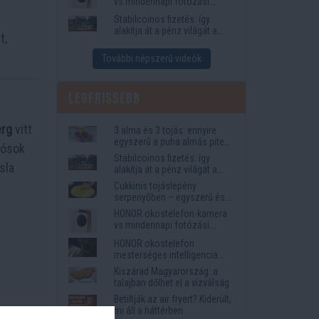
vs mindennapi fotózási
igények
Stabilcoinos fizetés: így
alakítja át a pénz világát a
t,
Visa, a Mastercard és a
Western Union
További népszerű videók
Legfrissebb
erg
vitt
3 alma és 3 tojás: ennyire
egyszerű a puha almás pite
dósok
titka
Stabilcoinos fizetés: így
sla
alakítja át a pénz világát a
Visa, a Mastercard és a
Cukkinis tojáslepény
Western Union
serpenyőben – egyszerű és
laktató vacsora
HONOR okostelefon-kamera
vs mindennapi fotózási
igények
HONOR okostelefon
mesterséges intelligencia
funkciók, amelyek
Kiszárad Magyarország: a
megkönnyítik az életet
talajban dőlhet el a vízválság
Betiltják az air fryert? Kiderült,
mi áll a háttérben
ok –