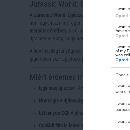
Jurassic World: Újjászületés – m
I want t
A
Jurassic World: Újjászületés
(eredeti címén:
J
Opted 
nem ugyanaz, mint régen. Az előzetes alapján a 
I want 
maradtak életben
. A cél: megszerezni dinoszau
Advertis
Opted 
újra megmutatja, hogy nem lehet irányítani – a 
I want t
A látványvilág lenyűgöző, a zene drámai, és a k
of my P
was col
gigantikus vízi ragadozó, például újra feltűnik –
Opted 
Miért érdemes megnézni?
Google 
I want t
Izgalmas új sztori
: Az emberiség és a termé
web or d
Nostalgia + újdonság
: Visszaköszön a régi 
I want t
purpose
Látványos CGI
: A dinoszauruszok minden ed
I want 
Családi film is lehet
: Bár sok akciót tartalm