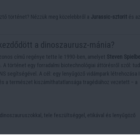
sztő történet? Nézzük meg közelebbről a
Jurassic-sztorit
és az
 kezdődött a dinoszaurusz-mánia?
zonos című regénye tette le 1990-ben, amelyet
Steven Spielb
 A történet egy forradalmi biotechnológiai áttörésről szól: tu
NS segítségével. A cél: egy lenyűgöző vidámpark létrehozása I
és a természet kiszámíthatatlansága tragédiához vezetett – a
 dinoszauruszokkal, tele feszültséggel, etikával és lenyűgöző
gy másik szigeten, Isla Sornán is életre keltek a dinoszaurusz