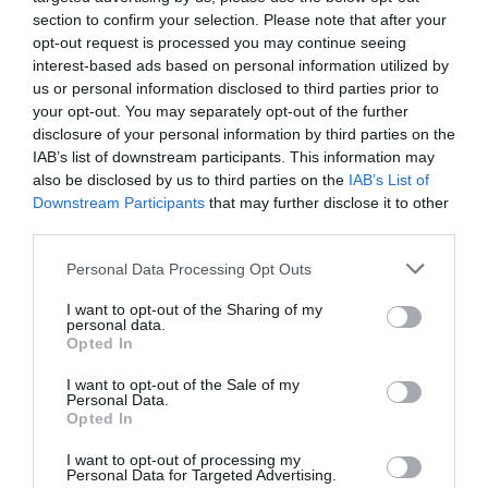
section to confirm your selection. Please note that after your
opt-out request is processed you may continue seeing
interest-based ads based on personal information utilized by
9 h 20 min
us or personal information disclosed to third parties prior to
your opt-out. You may separately opt-out of the further
disclosure of your personal information by third parties on the
IAB’s list of downstream participants. This information may
also be disclosed by us to third parties on the
IAB’s List of
Downstream Participants
that may further disclose it to other
third parties.
Please note that this website/app uses one or more Google
Personal Data Processing Opt Outs
services and may gather and store information including but
Fungus Dries Up And Falls Off After The First
not limited to your visit or usage behaviour. You may click to
I want to opt-out of the Sharing of my
personal data.
Use
grant or deny consent to Google and its third-party tags to
Opted In
use your data for below specified purposes in below Google
More
consent section.
I want to opt-out of the Sale of my
Personal Data.
272
59
375
Opted In
I want to opt-out of processing my
Personal Data for Targeted Advertising.