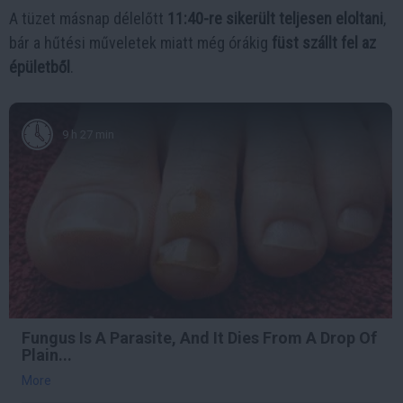
A tüzet másnap délelőtt
11:40-re sikerült teljesen eloltani
,
bár a hűtési műveletek miatt még órákig
füst szállt fel az
épületből
.
9 h 27 min
Fungus Is A Parasite, And It Dies From A Drop Of
Plain...
More