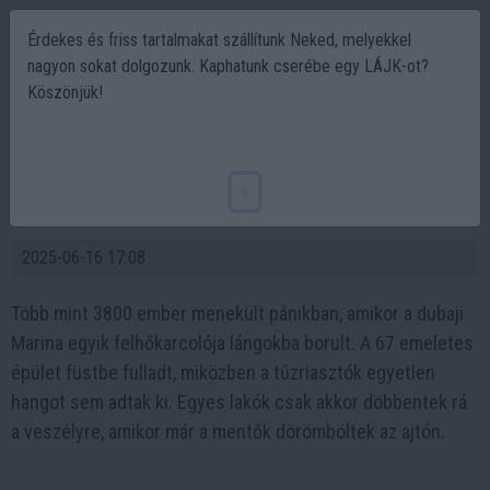
Érdekes és friss tartalmakat szállítunk Neked, melyekkel
nagyon sokat dolgozunk. Kaphatunk cserébe egy LÁJK-ot?
Köszönjük!
Káosz Dubajban: 67 emeletes toronyház
lángolt, a riasztók néma csendben
x
maradtak
2025-06-16 17:08
Több mint 3800 ember menekült pánikban, amikor a dubaji
Marina egyik felhőkarcolója lángokba borult. A 67 emeletes
épület füstbe fulladt, miközben a tűzriasztók egyetlen
hangot sem adtak ki. Egyes lakók csak akkor döbbentek rá
a veszélyre, amikor már a mentők dörömböltek az ajtón.