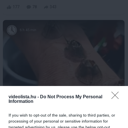
177
78
343
6 h 45 min
5 Hidden Signs You Have Worms Inside Your
videolista.hu -
Do Not Process My Personal
Body
Information
More
If you wish to opt-out of the sale, sharing to third parties, or
processing of your personal or sensitive information for
490
48
276
targeted advertising by us, please use the below opt-out