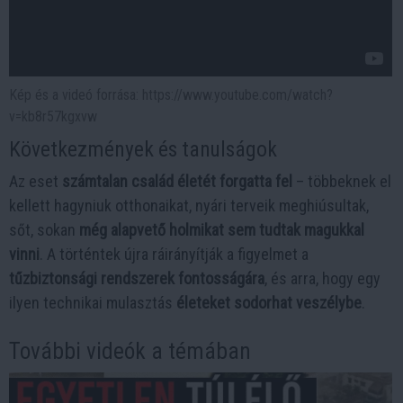
Kép és a videó forrása: https://www.youtube.com/watch?
v=kb8r57kgxvw
Következmények és tanulságok
Az eset
számtalan család életét forgatta fel
– többeknek el
kellett hagyniuk otthonaikat, nyári terveik meghiúsultak,
sőt, sokan
még alapvető holmikat sem tudtak magukkal
vinni
. A történtek újra ráirányítják a figyelmet a
tűzbiztonsági rendszerek fontosságára
, és arra, hogy egy
ilyen technikai mulasztás
életeket sodorhat veszélybe
.
További videók a témában