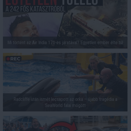
Mi történt az Air India 171-es járatával? Egyetlen ember élte túl
Radcliffe után ismét lecsapott az orka – újabb tragédia a
SeaWorld falai mögött