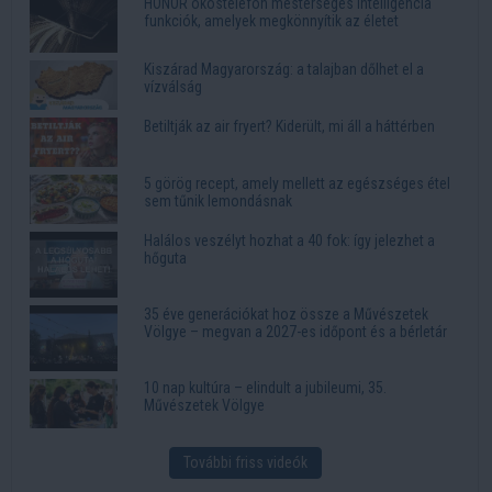
HONOR okostelefon mesterséges intelligencia
funkciók, amelyek megkönnyítik az életet
Kiszárad Magyarország: a talajban dőlhet el a
vízválság
Betiltják az air fryert? Kiderült, mi áll a háttérben
5 görög recept, amely mellett az egészséges étel
sem tűnik lemondásnak
Halálos veszélyt hozhat a 40 fok: így jelezhet a
hőguta
35 éve generációkat hoz össze a Művészetek
Völgye – megvan a 2027-es időpont és a bérletár
10 nap kultúra – elindult a jubileumi, 35.
Művészetek Völgye
További friss videók