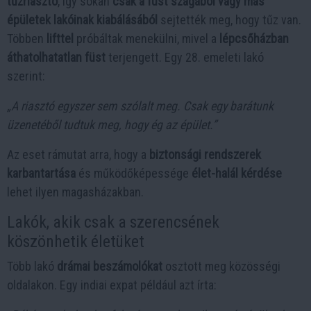
tűzriasztó
, így sokan
csak a füst szagából vagy más
épületek lakóinak kiabálásából
sejtették meg, hogy tűz van.
Többen
lifttel
próbáltak menekülni, mivel a
lépcsőházban
áthatolhatatlan füst
terjengett. Egy 28. emeleti lakó
szerint:
„A riasztó egyszer sem szólalt meg. Csak egy barátunk
üzenetéből tudtuk meg, hogy ég az épület.”
Az eset rámutat arra, hogy a
biztonsági rendszerek
karbantartása
és működőképessége
élet-halál kérdése
lehet ilyen magasházakban.
Lakók, akik csak a szerencsének
köszönhetik életüket
Több lakó
drámai beszámolókat
osztott meg közösségi
oldalakon. Egy indiai expat például azt írta: