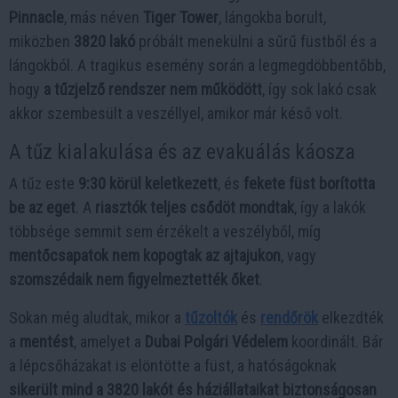
Pinnacle
, más néven
Tiger Tower
, lángokba borult,
miközben
3820 lakó
próbált menekülni a sűrű füstből és a
lángokból. A tragikus esemény során a legmegdöbbentőbb,
hogy
a tűzjelző rendszer nem működött
, így sok lakó csak
akkor szembesült a veszéllyel, amikor már késő volt.
A tűz kialakulása és az evakuálás káosza
A tűz este
9:30 körül keletkezett
, és
fekete füst borította
be az eget
. A
riasztók teljes csődöt mondtak
, így a lakók
többsége semmit sem érzékelt a veszélyből, míg
mentőcsapatok nem kopogtak az ajtajukon
, vagy
szomszédaik nem figyelmeztették őket
.
Sokan még aludtak, mikor a
tűzoltók
és
rendőrök
elkezdték
a
mentést
, amelyet a
Dubai Polgári Védelem
koordinált. Bár
a lépcsőházakat is elöntötte a füst, a hatóságoknak
sikerült mind a 3820 lakót és háziállataikat biztonságosan