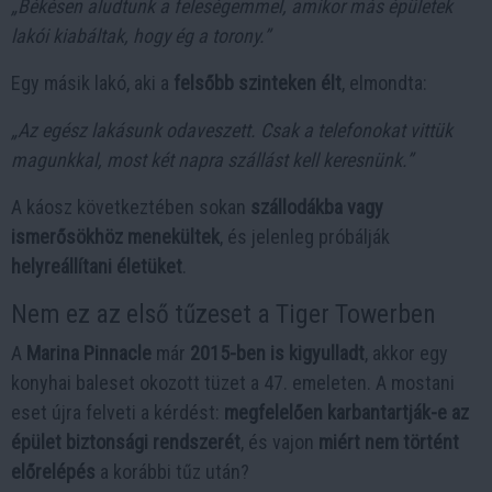
„Békésen aludtunk a feleségemmel, amikor más épületek
lakói kiabáltak, hogy ég a torony.”
Egy másik lakó, aki a
felsőbb szinteken élt
, elmondta:
„Az egész lakásunk odaveszett. Csak a telefonokat vittük
magunkkal, most két napra szállást kell keresnünk.”
A káosz következtében sokan
szállodákba vagy
ismerősökhöz menekültek
, és jelenleg próbálják
helyreállítani életüket
.
Nem ez az első tűzeset a Tiger Towerben
A
Marina Pinnacle
már
2015-ben is kigyulladt
, akkor egy
konyhai baleset okozott tüzet a 47. emeleten. A mostani
eset újra felveti a kérdést:
megfelelően karbantartják-e az
épület biztonsági rendszerét
, és vajon
miért nem történt
előrelépés
a korábbi tűz után?