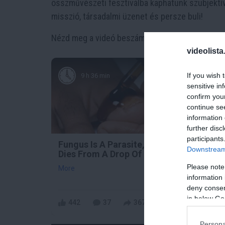
összművészeti fesztiválba kaphatunk szubjektív
misszió, társadalmi üzenet és persze buli!
Nézd meg a videó beszámolót!
videolista
If you wish 
9 h 36 min
sensitive in
confirm you
continue se
information 
further disc
participants
Fungus Is A Parasite, And It
This
Downstream 
Dies From A Drop Of Plain...
All 
Body
Please note
More
information 
More
deny consent
in below Go
442
37
367
27
Persona