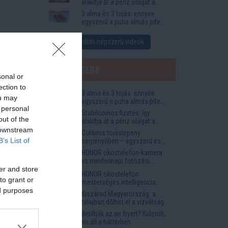
alakítja át a pénz világát a
Visa, a Mastercard és a
3 alma és 3 tojás: ennyire
Western Union
egyszerű a puha almás pite
titka
További népszerű videók
Legfrissebb
sonal or
ection to
3 alma és 3 tojás: ennyire
ou may
egyszerű a puha almás pite
 personal
titka
Stabilcoinos fizetés: így
out of the
alakítja át a pénz világát a
Visa, a Mastercard és a
 downstream
Cukkinis tojáslepény
Western Union
B’s List of
serpenyőben – egyszerű és
ds
laktató vacsora
HONOR okostelefon-kamera
vs mindennapi fotózási
er and store
igények
HONOR okostelefon
to grant or
mesterséges intelligencia
ed purposes
funkciók, amelyek
Kiszárad Magyarország: a
megkönnyítik az életet
talajban dőlhet el a vízválság
Betiltják az air fryert? Kiderült,
mi áll a háttérben