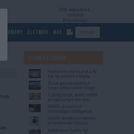
2026. augusztus 6.,
csütörtök
Berta névnapja
Tudomány
Életmód
más
Legnépszerűbb
Halálos veszélyt hozhat a 40
fok: így jelezhet a hőguta
35 éve generációkat hoz
össze a Művészetek Völgye
– megvan a 2027-es időpont
5 görög recept, amely mellett
ernek
és a bérletár
az egészséges étel sem
tűnik lemondásnak
HONOR okostelefon
mesterséges intelligencia
funkciók, amelyek
HONOR okostelefon-kamera
megkönnyítik az életet
vs mindennapi fotózási
lyan
igények
Stabilcoinos fizetés: így