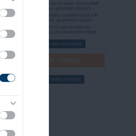
5 görög recept, amely mellett
az egészséges étel sem
tűnik lemondásnak
Halálos veszélyt hozhat a 40
fok: így jelezhet a hőguta
35 éve generációkat hoz
össze a Művészetek Völgye
– megvan a 2027-es időpont
és a bérletár
További friss videók
Élő videók / Premier
További élő videók