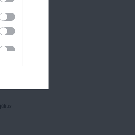
rja az
ntáltan
kre.
gyezők
 között
július