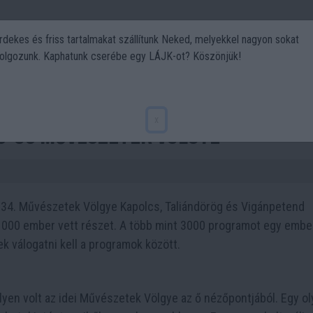
rdekes és friss tartalmakat szállítunk Neked, melyekkel nagyon sokat
olgozunk. Kaphatunk cserébe egy LÁJK-ot? Köszönjük!
Politika
Art
Kert
DIY
Gasztro
Utazás
Sport
x
25-ös Művészetek Völgye
 34. Művészetek Völgye Kapolcs, Taliándörög és Vigánpetend
30 000 ember vett részet. A több mint 3000 programot egy emb
k válogatni kell a programok között.
ilyen volt az idei Művészetek Völgye az ő nézőpontjából. Egy o