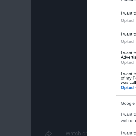
I want t
Opted 
I want t
Opted 
I want 
Advertis
Opted 
I want t
of my P
was col
Opted 
Google 
I want t
web or d
I want t