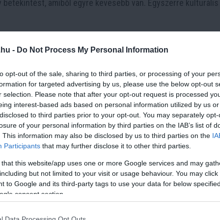
 betekintést, amiből egyre kevesebb van. Egyszerre kulturális
.hu -
Do Not Process My Personal Information
to opt-out of the sale, sharing to third parties, or processing of your per
9 h 1 min
3 h 12 min
formation for targeted advertising by us, please use the below opt-out s
r selection. Please note that after your opt-out request is processed y
eing interest-based ads based on personal information utilized by us or
disclosed to third parties prior to your opt-out. You may separately opt-
losure of your personal information by third parties on the IAB’s list of
. This information may also be disclosed by us to third parties on the
IA
 Simple Trick Removes
5 Parasite-Causing Foo
Participants
that may further disclose it to other third parties.
Parasites From Your
You Should Stop Eating
!
Right Now
 that this website/app uses one or more Google services and may gath
including but not limited to your visit or usage behaviour. You may click 
More
 to Google and its third-party tags to use your data for below specifi
ogle consent section.
4
81
179
376
47
85
l Data Processing Opt Outs