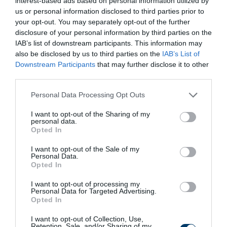
Márquez, Toni Morrison vagy Orhan Pamuk.
interest-based ads based on personal information utilized by
us or personal information disclosed to third parties prior to
A teljes lista elérhető a
nobelprize.org
hivatalos oldalon.
your opt-out. You may separately opt-out of the further
disclosure of your personal information by third parties on the
Miért pont most jött el a pillanat?
IAB’s list of downstream participants. This information may
also be disclosed by us to third parties on the
IAB’s List of
Kritikusok szerint Krasznahorkai életműve időtlen és
Downstream Participants
that may further disclose it to other
third parties.
mégis aktuális: a világ káoszát, az emberi bizonytalanságot
és a reménytelenséget írja le olyan nyelven, amely
Please note that this website/app uses one or more Google
Personal Data Processing Opt Outs
egyszerre kegyetlen és költői. Az Akadémia döntése azt
services and may gather and store information including but
not limited to your visit or usage behaviour. You may click to
I want to opt-out of the Sharing of my
üzeni, hogy az irodalom nem csupán szórakoztatás –
personal data.
grant or deny consent to Google and its third-party tags to
Opted In
hanem az emberi lét legmélyebb rétegeinek
use your data for below specified purposes in below Google
feltárása.rképén.
consent section.
I want to opt-out of the Sale of my
Personal Data.
Opted In
I want to opt-out of processing my
Personal Data for Targeted Advertising.
Opted In
I want to opt-out of Collection, Use,
Retention, Sale, and/or Sharing of my