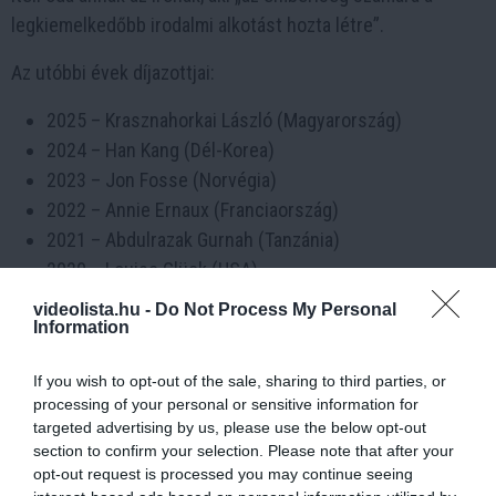
legkiemelkedőbb irodalmi alkotást hozta létre”.
Az utóbbi évek díjazottjai:
2025 – Krasznahorkai László (Magyarország)
2024 – Han Kang (Dél-Korea)
2023 – Jon Fosse (Norvégia)
2022 – Annie Ernaux (Franciaország)
2021 – Abdulrazak Gurnah (Tanzánia)
2020 – Louise Glück (USA)
2019 – Peter Handke (Ausztria)
videolista.hu -
Do Not Process My Personal
Information
2018 – Olga Tokarczuk (Lengyelország)
2017 – Kazuo Ishiguro (Egyesült Királyság)
If you wish to opt-out of the sale, sharing to third parties, or
2016 – Bob Dylan (USA)
processing of your personal or sensitive information for
targeted advertising by us, please use the below opt-out
Ezen túl olyan legendás írók kapták meg a díjat, mint Ernest
section to confirm your selection. Please note that after your
Hemingway, Albert Camus, William Faulkner, Gabriel García
opt-out request is processed you may continue seeing