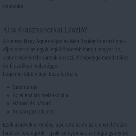
csúcsára.
Ki is Krasznahorkai László?
A Nemes Nagy Ágnes-díjas és Man Booker International-
díjas szerző az egyik legkülönösebb hangú magyar író,
akinek művei tele vannak hosszú, hömpölygő mondatokkal
és filozofikus mélységgel.
Legismertebb művei közé tartozik:
Sátántangó
Az ellenállás melankóliája
Háború és háború
Seiobo járt odalent
Ezek a művek a remény, a pusztulás és az emberi létezés
határait feszegetik – gyakran nyomasztó, mégis gyönyörű