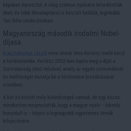
képeken keresztül. A világ számos nyelvére lefordították
őket, és több filmadaptáció is készült belőlük, leginkább
Tarr Béla rendezésében.
Magyarország második irodalmi Nobel-
díjasa
Krasznahorkai László
neve immár Imre Kertész mellé kerül
a történelembe. Kertész 2002-ben kapta meg a díjat a
Sorstalanság című művével, amely az egyén szenvedését
és méltóságát mutatja be a történelem brutalitásával
szemben.
A két író között mély különbségek vannak, de egy közös:
mindketten megmutatták, hogy a magyar nyelv – bármily
bonyolult is – képes a legnagyobb egyetemes témák
kifejezésére.