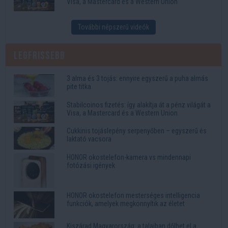
Visa, a Mastercard és a Western Union
További népszerű videók
Legfrissebb
3 alma és 3 tojás: ennyire egyszerű a puha almás
pite titka
Stabilcoinos fizetés: így alakítja át a pénz világát a
Visa, a Mastercard és a Western Union
Cukkinis tojáslepény serpenyőben – egyszerű és
laktató vacsora
HONOR okostelefon-kamera vs mindennapi
fotózási igények
HONOR okostelefon mesterséges intelligencia
funkciók, amelyek megkönnyítik az életet
Kiszárad Magyarország: a talajban dőlhet el a