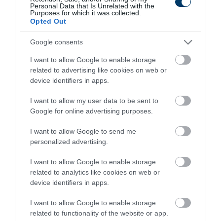
Personal Data that Is Unrelated with the
Purposes for which it was collected.
Opted Out
Google consents
I want to allow Google to enable storage
related to advertising like cookies on web or
Kép és a videó forrása: https://www.youtube.com/watch?
device identifiers in apps.
v=0AP0D1gT07Y
I want to allow my user data to be sent to
Összegzés: új korszak kezdődhet a
Google for online advertising purposes.
magyar irodalomban
I want to allow Google to send me
Krasznahorkai Nobel-díja mérföldkő. Egy olyan íróé, aki
personalized advertising.
mindig kívül állt a mainstreamen, mégis évtizedek óta a
I want to allow Google to enable storage
magyar irodalom egyik legmeghatározóbb
related to analytics like cookies on web or
alakja.Gratulálunk ehhez a hatalmas sikerhez!
device identifiers in apps.
I want to allow Google to enable storage
related to functionality of the website or app.