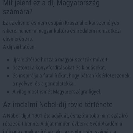
Mit jelent ez a díj Magyarország
számára?
Ez az elismerés nem csupán Krasznahorkai személyes
sikere, hanem a magyar kultúra és irodalom nemzetközi
elismerése is.
A díj várhatóan:
újra előtérbe hozza a magyar szerzők műveit,
ösztönzi a könyvfordításokat és kiadásokat,
és inspirálja a fiatal írókat, hogy bátran kísérletezzenek
a nyelvvel és a gondolatokkal.
A világ most ismét Magyarországra figyel.
Az irodalmi Nobel-díj rövid története
A Nobel-díjat 1901 óta adják át, és azóta több mint száz író
részesült benne. A díjat minden évben a Svéd Akadémia
ítéli oda annak az írónak, aki „az emberiség számára a