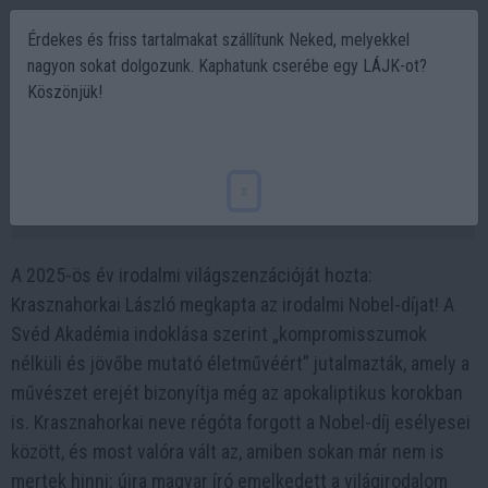
Érdekes és friss tartalmakat szállítunk Neked, melyekkel
nagyon sokat dolgozunk. Kaphatunk cserébe egy LÁJK-ot?
Köszönjük!
Krasznahorkai László irodalmi Nobel-díjat
kapott! – Íme az összes eddigi díjazott
x
2025-10-09 13:27
A 2025-ös év irodalmi világszenzációját hozta:
Krasznahorkai László megkapta az irodalmi Nobel-díjat! A
Svéd Akadémia indoklása szerint „kompromisszumok
nélküli és jövőbe mutató életművéért” jutalmazták, amely a
művészet erejét bizonyítja még az apokaliptikus korokban
is. Krasznahorkai neve régóta forgott a Nobel-díj esélyesei
között, és most valóra vált az, amiben sokan már nem is
mertek hinni: újra magyar író emelkedett a világirodalom