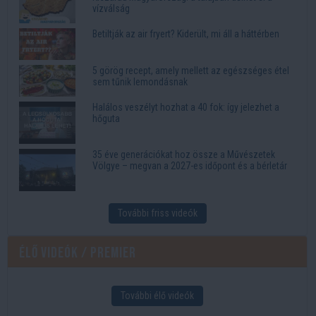
vízválság
Betiltják az air fryert? Kiderült, mi áll a háttérben
5 görög recept, amely mellett az egészséges étel
sem tűnik lemondásnak
Halálos veszélyt hozhat a 40 fok: így jelezhet a
hőguta
35 éve generációkat hoz össze a Művészetek
Völgye – megvan a 2027-es időpont és a bérletár
További friss videók
Élő videók / Premier
További élő videók