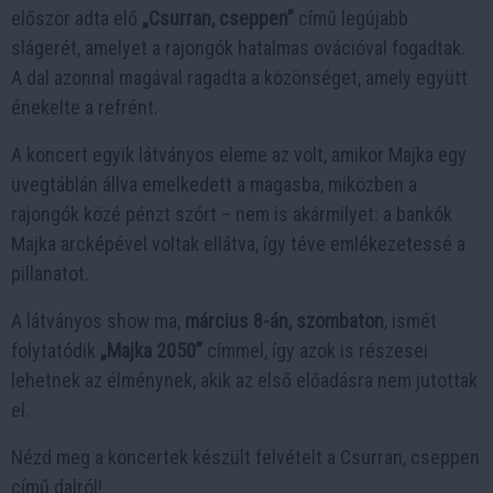
először adta elő
„Csurran, cseppen”
című legújabb
slágerét, amelyet a rajongók hatalmas ovációval fogadtak.
A dal azonnal magával ragadta a közönséget, amely együtt
énekelte a refrént.
A koncert egyik látványos eleme az volt, amikor Majka egy
üvegtáblán állva emelkedett a magasba, miközben a
rajongók közé pénzt szórt – nem is akármilyet: a bankók
Majka arcképével voltak ellátva, így téve emlékezetessé a
pillanatot.
A látványos show ma,
március 8-án, szombaton
, ismét
folytatódik
„Majka 2050”
címmel, így azok is részesei
lehetnek az élménynek, akik az első előadásra nem jutottak
el.
Nézd meg a koncertek készült felvételt a Csurran, cseppen
című dalról!