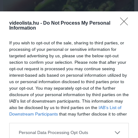
videolista.hu -
Do Not Process My Personal
Information
If you wish to opt-out of the sale, sharing to third parties, or
Stop Eating These 3 Foods That Are Known to
processing of your personal or sensitive information for
Cause Parasites
targeted advertising by us, please use the below opt-out
section to confirm your selection. Please note that after your
More
opt-out request is processed you may continue seeing
interest-based ads based on personal information utilized by
453
175
162
us or personal information disclosed to third parties prior to
your opt-out. You may separately opt-out of the further
disclosure of your personal information by third parties on the
IAB’s list of downstream participants. This information may
10 h 39 min
also be disclosed by us to third parties on the
IAB’s List of
Downstream Participants
that may further disclose it to other
third parties.
Please note that this website/app uses one or more Google
Personal Data Processing Opt Outs
services and may gather and store information including but