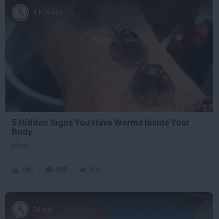
6 h 36 min
5 Hidden Signs You Have Worms Inside Your
Body
More
193
195
309
34 min