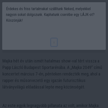
Érdekes és friss tartalmakat szállítunk Neked, melyekkel
nagyon sokat dolgozunk. Kaphatunk cserébe egy LÁJK-ot?
Köszönjük!
Majka Aréna-koncertje: Látványos show,
pénzeső és új slágerbemutató!
x
2025-03-08 10:02
Majka hét év után ismét hatalmas show-val tért vissza a
Papp László Budapest Sportarénába. A „Majka 2049” című
koncertet március 7-én, pénteken rendezték meg, ahol a
rapper és műsorvezető egy igazán futurisztikus
látványvilágú előadással lepte meg közönségét.
Az este egyik legnagyobb pillanata az volt, amikor Majka