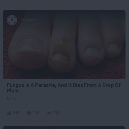
7 h 50 min
Fungus Is A Parasite, And It Dies From A Drop Of
Plain...
More
248
110
134