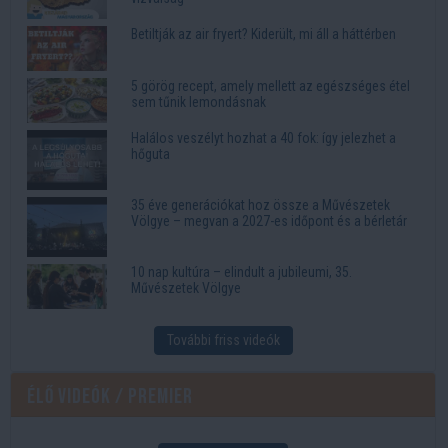
Betiltják az air fryert? Kiderült, mi áll a háttérben
5 görög recept, amely mellett az egészséges étel
sem tűnik lemondásnak
Halálos veszélyt hozhat a 40 fok: így jelezhet a
hőguta
35 éve generációkat hoz össze a Művészetek
Völgye – megvan a 2027-es időpont és a bérletár
10 nap kultúra – elindult a jubileumi, 35.
Művészetek Völgye
További friss videók
Élő videók / Premier