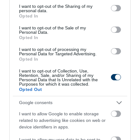
not limited to your visit or usage behaviour. You may click to
I want to opt-out of the Sharing of my
personal data.
grant or deny consent to Google and its third-party tags to
Opted In
use your data for below specified purposes in below Google
consent section.
I want to opt-out of the Sale of my
Personal Data.
This Simple Trick Removes All Parasites From
Opted In
Your Body!
I want to opt-out of processing my
More
Personal Data for Targeted Advertising.
Opted In
281
136
302
I want to opt-out of Collection, Use,
Retention, Sale, and/or Sharing of my
Personal Data that Is Unrelated with the
Purposes for which it was collected.
Opted Out
11 h 13 min
Google consents
I want to allow Google to enable storage
related to advertising like cookies on web or
device identifiers in apps.
I want to allow my user data to be sent to