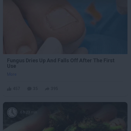
Fungus Dries Up And Falls Off After The First
Use
More
457
35
395
6 h 23 min