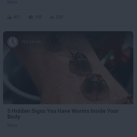
More
431
193
259
10 h 34 min
5 Hidden Signs You Have Worms Inside Your
Body
More