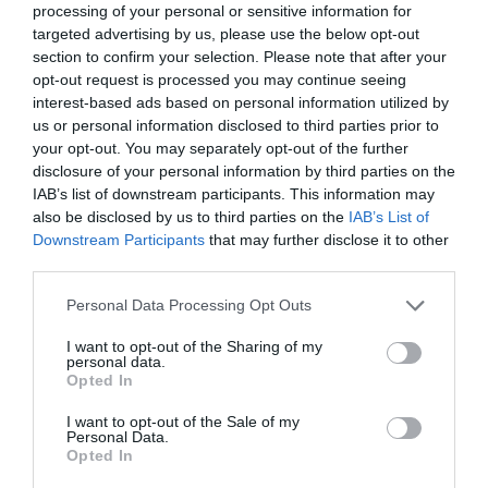
2 h 12 min
processing of your personal or sensitive information for
targeted advertising by us, please use the below opt-out
section to confirm your selection. Please note that after your
opt-out request is processed you may continue seeing
interest-based ads based on personal information utilized by
us or personal information disclosed to third parties prior to
your opt-out. You may separately opt-out of the further
disclosure of your personal information by third parties on the
IAB’s list of downstream participants. This information may
also be disclosed by us to third parties on the
IAB’s List of
Downstream Participants
that may further disclose it to other
Stop Eating These 3 Foods That Are Known to
third parties.
Cause Parasites
Please note that this website/app uses one or more Google
More
Personal Data Processing Opt Outs
services and may gather and store information including but
not limited to your visit or usage behaviour. You may click to
I want to opt-out of the Sharing of my
207
196
292
personal data.
grant or deny consent to Google and its third-party tags to
Opted In
use your data for below specified purposes in below Google
consent section.
I want to opt-out of the Sale of my
Personal Data.
9 h 49 min
Opted In