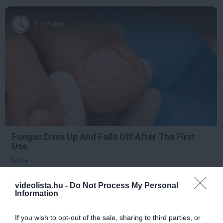
3 h 39 min
Fungus Dries Up And Falls Off After The First
Use
More
398
188
320
videolista.hu -
Do Not Process My Personal
Information
If you wish to opt-out of the sale, sharing to third parties, or