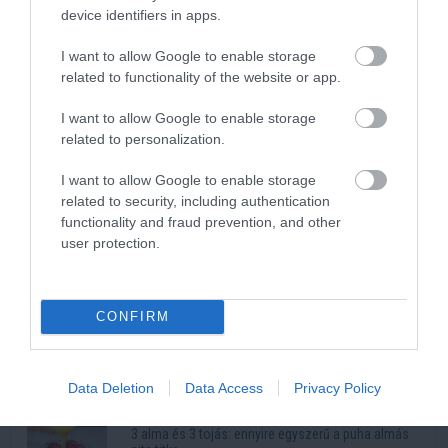
device identifiers in apps.
I want to allow Google to enable storage
related to functionality of the website or app.
I want to allow Google to enable storage
Kép és a videó forrása: https://www.youtube.com/watch?
related to personalization.
v=QXCZXX2zBNc
I want to allow Google to enable storage
related to security, including authentication
Legnépszerűbb
functionality and fraud prevention, and other
user protection.
Kiszárad Magyarország: a talajban dőlhet el a
vízválság
35 éve generációkat hoz össze a Művészetek
CONFIRM
Völgye – megvan a 2027-es időpont és a bérletár
5 görög recept, amely mellett az egészséges étel
Data Deletion
Data Access
Privacy Policy
sem tűnik lemondásnak
3 alma és 3 tojás: ennyire egyszerű a puha almás