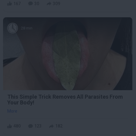
167
30
309
28 min
This Simple Trick Removes All Parasites From
Your Body!
More
480
123
182