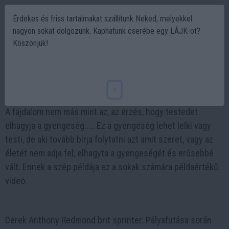
Érdekes és friss tartalmakat szállítunk Neked, melyekkel
nagyon sokat dolgozunk. Kaphatunk cserébe egy LÁJK-ot?
Köszönjük!
Megható igaz történet
2022-11-02 14:37
x
A fájdalom nem más mint az, az érzés, hogy testedet
elhagyja a gyengeség..... Ez a gyengeség lehet lelki vagy
testi, de aki tovább bírja folytatni azt amit szeret, vagy az
életét nem adja fel, elhagyta a gyengeségét és erősebbé
vált. Ennek a szép példája ez a sokak számára példaértékű
videó.
Derek Anthony Redmond brit sprinter. Pályafutása során