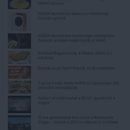
laktató vacsora
HONOR okostelefon-kamera vs mindennapi
fotózási igények
HONOR okostelefon mesterséges intelligencia
funkciók, amelyek megkönnyítik az életet
Kiszárad Magyarország: a talajban dőlhet el a
vízválság
Betiltják az air fryert? Kiderült, mi áll a háttérben
5 görög recept, amely mellett az egészséges étel
sem tűnik lemondásnak
Halálos veszélyt hozhat a 40 fok: így jelezhet a
hőguta
35 éve generációkat hoz össze a Művészetek
Völgye – megvan a 2027-es időpont és a bérletár