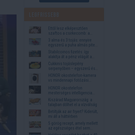
Legfrissebb
Ettől lesz elképesztően
szaftos a csirkecomb: a
sörös pác a titok
3 alma és 3 tojás: ennyire
egyszerű a puha almás pite
titka
Stabilcoinos fizetés: így
alakítja át a pénz világát a
Visa, a Mastercard és a
Cukkinis tojáslepény
Western Union
serpenyőben – egyszerű és
laktató vacsora
HONOR okostelefon-kamera
vs mindennapi fotózási
igények
HONOR okostelefon
mesterséges intelligencia
funkciók, amelyek
Kiszárad Magyarország: a
megkönnyítik az életet
talajban dőlhet el a vízválság
Betiltják az air fryert? Kiderült,
mi áll a háttérben
5 görög recept, amely mellett
az egészséges étel sem
tűnik lemondásnak
Halálos veszélyt hozhat a 40