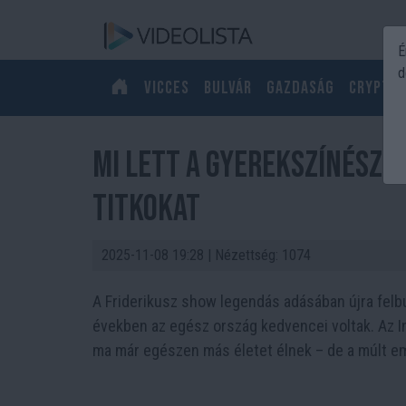
É
d
Vicces
Bulvár
Gazdaság
Crypto
Mi lett a gyerekszínészek
titkokat
2025-11-08 19:28
| Nézettség: 1074
A Friderikusz show legendás adásában újra felbu
években az egész ország kedvencei voltak. Az In
ma már egészen más életet élnek – de a múlt em