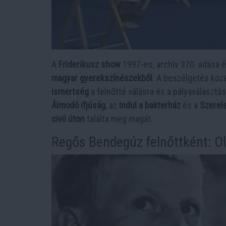
A
Friderikusz show
1997-es, archív 370. adása é
magyar gyerekszínészekből
. A beszélgetés köz
ismertség
a felnőtté válásra és a pályaválasztá
Álmodó ifjúság
, az
Indul a bakterház
és a
Szerel
civil úton
találta meg magát.
Regős Bendegúz felnőttként: Olv