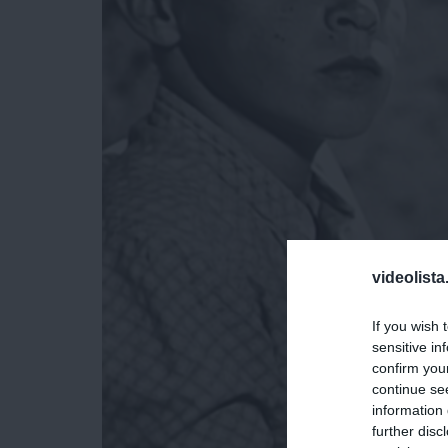
videolista
If you wish 
sensitive in
confirm you
continue se
information 
further disc