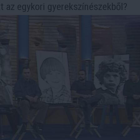
tt az egykori gyerekszínészekből?