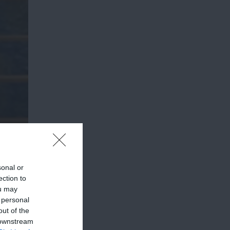
sonal or
ection to
ou may
 personal
out of the
 downstream