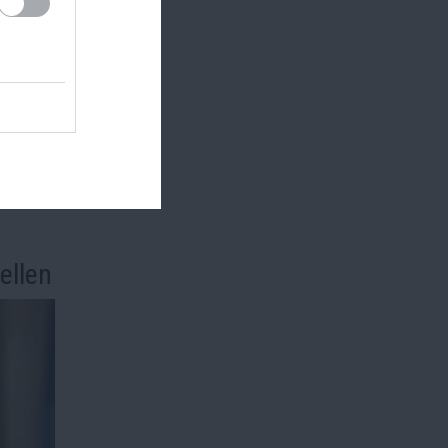
s
ellen