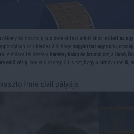
rzékeny és nosztalgikus betekintést adott abba,
mi lett az egy
éppontjában az a kérdés állt, hogy
hogyan hat egy korai, orszá
sra. A műsor felidézte a
Kemény kalap és krumpliorr
, a
Hahó, Öc
em első vérig
ikonikus szereplőit, s azt, hogy a hírnév után
ki, 
asztó Imre civil pályája