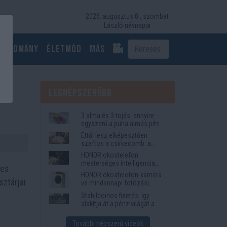
2026. augusztus 8., szombat
László névnapja
Tudomány
Életmód
más
Legnépszerűbb
3 alma és 3 tojás: ennyire
egyszerű a puha almás pite
titka
Ettől lesz elképesztően
szaftos a csirkecomb: a
sörös pác a titok
HONOR okostelefon
mesterséges intelligencia
-es
funkciók, amelyek
HONOR okostelefon-kamera
megkönnyítik az életet
sztárjai
vs mindennapi fotózási
igények
Stabilcoinos fizetés: így
alakítja át a pénz világát a
Visa, a Mastercard és a
Western Union
További népszerű videók