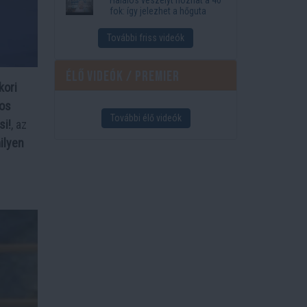
fok: így jelezhet a hőguta
További friss videók
Élő videók / Premier
kori
gos
További élő videók
si!
, az
milyen