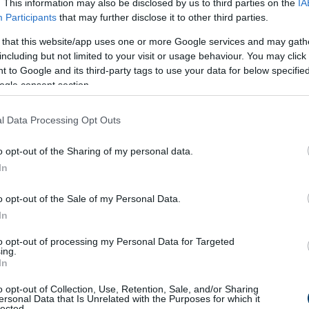
. This information may also be disclosed by us to third parties on the
IA
Participants
that may further disclose it to other third parties.
 that this website/app uses one or more Google services and may gath
including but not limited to your visit or usage behaviour. You may click 
 to Google and its third-party tags to use your data for below specifi
ogle consent section.
a
– polgári nevén
Olvasztó Imre
– a műsor idején
31 éves
,
nt
dolgozik Budapesten. Bár szerepére
büszke
, a rá nehezedő
l Data Processing Opt Outs
te rávilágít: a gyerekszínészi siker
nem feltétlenül vezet
hivat
o opt-out of the Sharing of my personal data.
a boldog, kiegyensúlyozott folytatás.
In
a: Berencsi Attila művészi útja
o opt-out of the Sale of my Personal Data.
In
to opt-out of processing my Personal Data for Targeted
ing.
In
o opt-out of Collection, Use, Retention, Sale, and/or Sharing
ersonal Data that Is Unrelated with the Purposes for which it
lected.