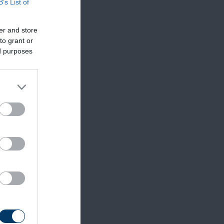
B’s List of
er and store
to grant or
ed purposes
ásos