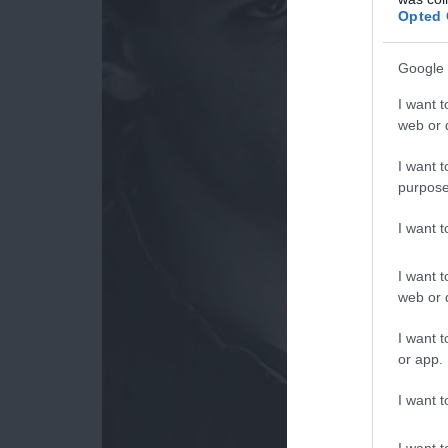
Opted 
Google 
I want t
web or d
I want t
purpose
I want 
I want t
web or d
I want t
or app.
I want t
I want t