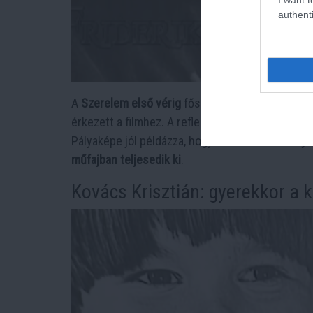
authenti
A
Szerelem első vérig
főszereplője,
Berencsi Att
érkezett a filmhez. A reflektorfény után
a festés
Pályaképe jól példázza, hogy a
filmsiker élménye
műfajban teljesedik ki
.
Kovács Krisztián: gyerekkor a k