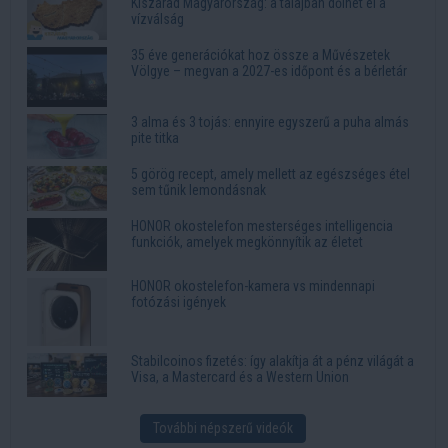
Kiszárad Magyarország: a talajban dőlhet el a
vízválság
35 éve generációkat hoz össze a Művészetek
Völgye – megvan a 2027-es időpont és a bérletár
3 alma és 3 tojás: ennyire egyszerű a puha almás
pite titka
5 görög recept, amely mellett az egészséges étel
sem tűnik lemondásnak
HONOR okostelefon mesterséges intelligencia
funkciók, amelyek megkönnyítik az életet
HONOR okostelefon-kamera vs mindennapi
fotózási igények
Stabilcoinos fizetés: így alakítja át a pénz világát a
Visa, a Mastercard és a Western Union
További népszerű videók