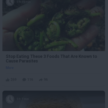
9 h 19 min
Stop Eating These 3 Foods That Are Known to
Cause Parasites
More
269
116
96
9 h 7 min