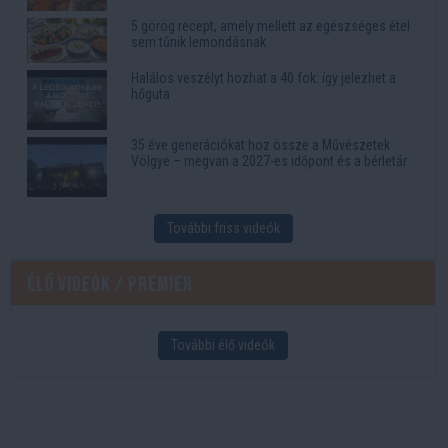
5 görög recept, amely mellett az egészséges étel
sem tűnik lemondásnak
Halálos veszélyt hozhat a 40 fok: így jelezhet a
hőguta
35 éve generációkat hoz össze a Művészetek
Völgye – megvan a 2027-es időpont és a bérletár
További friss videók
Élő videók / Premier
További élő videók