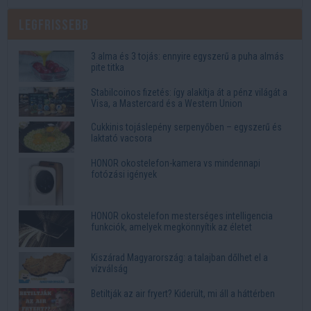
Legfrissebb
3 alma és 3 tojás: ennyire egyszerű a puha almás
pite titka
Stabilcoinos fizetés: így alakítja át a pénz világát a
Visa, a Mastercard és a Western Union
Cukkinis tojáslepény serpenyőben – egyszerű és
laktató vacsora
HONOR okostelefon-kamera vs mindennapi
fotózási igények
HONOR okostelefon mesterséges intelligencia
funkciók, amelyek megkönnyítik az életet
Kiszárad Magyarország: a talajban dőlhet el a
vízválság
Betiltják az air fryert? Kiderült, mi áll a háttérben