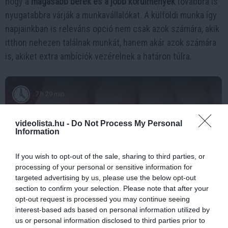
hogy a
magasabb bérek és a jobb körülmények
továbbra is
nyugatabbra várják a munkavállalókat. A külföldi munka így
napjainkban is releváns opció nem csak azok számára, akik
itthon nehezen találnak munkát, hanem akár azok számára
is, akiket extra ambíciók vezérelnek a határon túlra.
7 h 29 min
videolista.hu -
Do Not Process My Personal
Information
If you wish to opt-out of the sale, sharing to third parties, or
processing of your personal or sensitive information for
targeted advertising by us, please use the below opt-out
section to confirm your selection. Please note that after your
opt-out request is processed you may continue seeing
Fungus Is A Parasite, And It Dies From A Drop Of
interest-based ads based on personal information utilized by
Plain...
us or personal information disclosed to third parties prior to