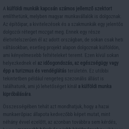
A
külföldi munkák kapcsán számos jellemző szektort
említhetünk, melyben magyar munkavállalók is dolgoznak.
Az építőipar, a kivitelezések és a szakmunkák egy jelentős
dolgozói réteget mozgat meg. Ennek egy része
életvitelszerűen él az adott országban, de sokan csak heti
váltásokban, esetleg projekt alapon dolgoznak külföldön,
ami kényelmesebb feltételeket teremt. Ezen kívül sokan
helyezkednek el
az idősgondozás, az egészségügy vagy
épp a turizmus és vendéglátás
területén. Ez utóbbi
tekintetben például rengeteg szezonális állást is
találhatunk, ami jó lehetőséget kínál
a külföldi munka
kipróbálására
.
Összességében tehát azt mondhatjuk, hogy a hazai
munkaerőpiac állapota kedvezőbb képet mutat, mint
néhány évvel ezelőtt, az azonban továbbra sem kérdés,