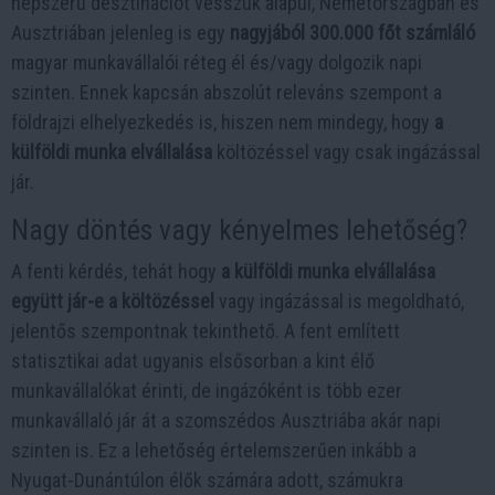
népszerű desztinációt vesszük alapul, Németországban és
Ausztriában jelenleg is egy
nagyjából 300.000 főt számláló
magyar munkavállalói réteg él és/vagy dolgozik napi
szinten. Ennek kapcsán abszolút releváns szempont a
földrajzi elhelyezkedés is, hiszen nem mindegy, hogy
a
külföldi munka elvállalása
költözéssel vagy csak ingázással
jár.
Nagy döntés vagy kényelmes lehetőség?
A fenti kérdés, tehát hogy
a külföldi munka elvállalása
együtt jár-e a költözéssel
vagy ingázással is megoldható,
jelentős szempontnak tekinthető. A fent említett
statisztikai adat ugyanis elsősorban a kint élő
munkavállalókat érinti, de ingázóként is több ezer
munkavállaló jár át a szomszédos Ausztriába akár napi
szinten is. Ez a lehetőség értelemszerűen inkább a
Nyugat-Dunántúlon élők számára adott, számukra