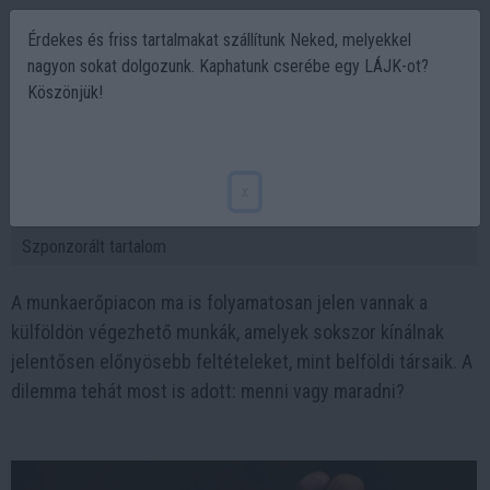
Érdekes és friss tartalmakat szállítunk Neked, melyekkel
nagyon sokat dolgozunk. Kaphatunk cserébe egy LÁJK-ot?
Köszönjük!
Miért lehet vonzó egy külföldi munka
napjainkban is? Érvek és dilemmák
x
2025-09-15 18:52
Szponzorált tartalom
A munkaerőpiacon ma is folyamatosan jelen vannak a
külföldön végezhető munkák, amelyek sokszor kínálnak
jelentősen előnyösebb feltételeket, mint belföldi társaik. A
dilemma tehát most is adott: menni vagy maradni?