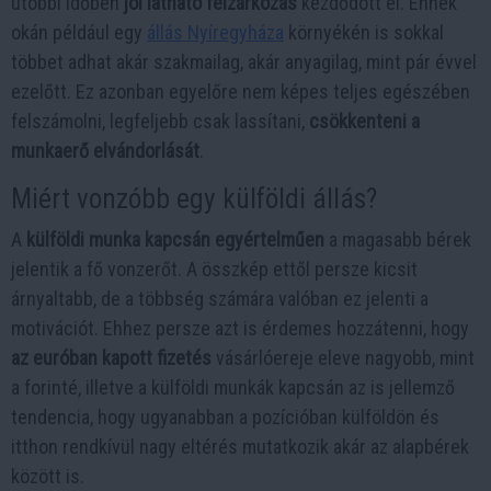
utóbbi időben
jól látható felzárkózás
kezdődött el. Ennek
okán például egy
állás Nyíregyháza
környékén is sokkal
többet adhat akár szakmailag, akár anyagilag, mint pár évvel
ezelőtt. Ez azonban egyelőre nem képes teljes egészében
felszámolni, legfeljebb csak lassítani,
csökkenteni a
munkaerő elvándorlását
.
Miért vonzóbb egy külföldi állás?
A
külföldi munka kapcsán egyértelműen
a magasabb bérek
jelentik a fő vonzerőt. A összkép ettől persze kicsit
árnyaltabb, de a többség számára valóban ez jelenti a
motivációt. Ehhez persze azt is érdemes hozzátenni, hogy
az euróban kapott fizetés
vásárlóereje eleve nagyobb, mint
a forinté, illetve a külföldi munkák kapcsán az is jellemző
tendencia, hogy ugyanabban a pozícióban külföldön és
itthon rendkívül nagy eltérés mutatkozik akár az alapbérek
között is.