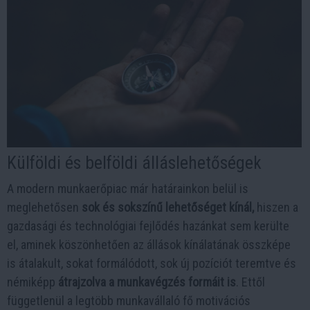
Külföldi és belföldi álláslehetőségek
A modern munkaerőpiac már határainkon belül is
meglehetősen
sok és sokszínű lehetőséget kínál,
hiszen a
gazdasági és technológiai fejlődés hazánkat sem kerülte
el, aminek köszönhetően az állások kínálatának összképe
is átalakult, sokat formálódott, sok új pozíciót teremtve és
némiképp
átrajzolva a munkavégzés formáit is
. Ettől
függetlenül a legtöbb munkavállaló fő motivációs