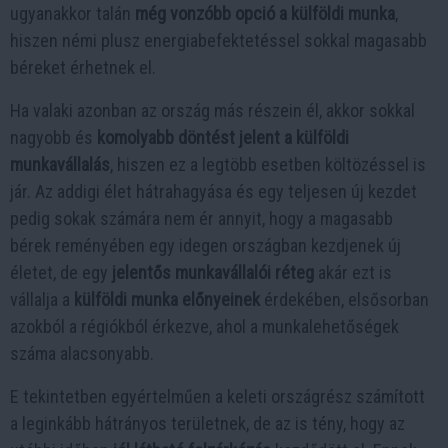
ugyanakkor talán
még vonzóbb opció a külföldi munka
,
hiszen némi plusz energiabefektetéssel sokkal magasabb
béreket érhetnek el.
Ha valaki azonban az ország más részein él, akkor sokkal
nagyobb és
komolyabb döntést jelent a külföldi
munkavállalás
, hiszen ez a legtöbb esetben költözéssel is
jár. Az addigi élet hátrahagyása és egy teljesen új kezdet
pedig sokak számára nem ér annyit, hogy a magasabb
bérek reményében egy idegen országban kezdjenek új
életet, de egy
jelentős munkavállalói réteg
akár ezt is
vállalja a
külföldi munka előnyeinek
érdekében, elsősorban
azokból a régiókból érkezve, ahol a munkalehetőségek
száma alacsonyabb.
E tekintetben egyértelműen a keleti országrész számított
a leginkább hátrányos területnek, de az is tény, hogy az