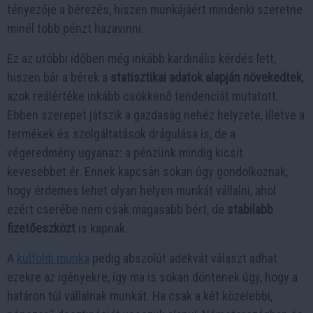
tényezője a bérezés, hiszen munkájáért mindenki szeretne
minél több pénzt hazavinni.
Ez az utóbbi időben még inkább kardinális kérdés lett,
hiszen bár a bérek a
statisztikai adatok alapján növekedtek
,
azok reálértéke inkább csökkenő tendenciát mutatott.
Ebben szerepet játszik a gazdaság nehéz helyzete, illetve a
termékek és szolgáltatások drágulása is, de a
végeredmény ugyanaz: a pénzünk mindig kicsit
kevesebbet ér. Ennek kapcsán sokan úgy gondolkoznak,
hogy érdemes lehet olyan helyen munkát vállalni, ahol
ezért cserébe nem csak magasabb bért, de
stabilabb
fizetőeszközt
is kapnak.
A
külföldi munka
pedig abszolút adekvát választ adhat
ezekre az igényekre, így ma is sokan döntenek úgy, hogy a
határon túl vállalnak munkát. Ha csak a két közelebbi,