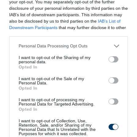
your opt-out. You may separately opt-out of the further
More
disclosure of your personal information by third parties on the
IAB’s list of downstream participants. This information may
488
150
388
also be disclosed by us to third parties on the
IAB’s List of
Downstream Participants
that may further disclose it to other
third parties.
6 h 49 min
Please note that this website/app uses one or more Google
Personal Data Processing Opt Outs
services and may gather and store information including but
not limited to your visit or usage behaviour. You may click to
I want to opt-out of the Sharing of my
personal data.
grant or deny consent to Google and its third-party tags to
Opted In
use your data for below specified purposes in below Google
consent section.
I want to opt-out of the Sale of my
Personal Data.
Opted In
I want to opt-out of processing my
Personal Data for Targeted Advertising.
Opted In
5 Hidden Signs You Have Worms Inside Your
Body
I want to opt-out of Collection, Use,
Retention, Sale, and/or Sharing of my
More
Personal Data that Is Unrelated with the
Purposes for which it was collected.