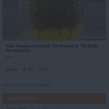
One Teaspoon And All The Worms In The Body
Die Instantly
More
409
164
81
Kép és a videó forrása: Pixabay
Legnépszerűbb