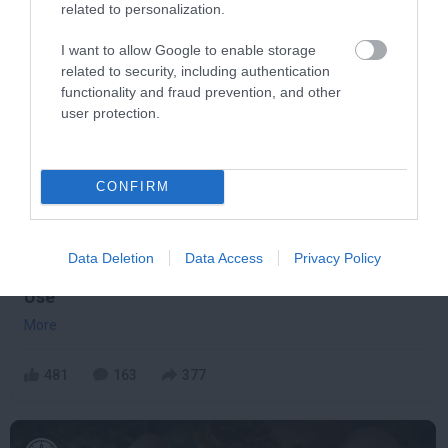
related to personalization.
I want to allow Google to enable storage
11 h 19 min
related to security, including authentication
functionality and fraud prevention, and other
user protection.
CONFIRM
Data Deletion
Data Access
Privacy Policy
Fungus Dries Up And Falls Off After The First
Use
More
481
163
377