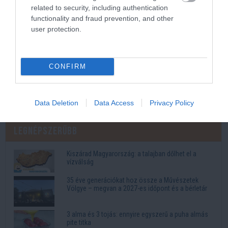
related to security, including authentication
functionality and fraud prevention, and other
user protection.
CONFIRM
Kép és a videó forrása: https://www.youtube.com/watch?
v=tdS7L9aTQXw
Data Deletion
Data Access
Privacy Policy
Legnépszerűbb
Kiszárad Magyarország: a talajban dőlhet el a
vízválság
35 éve generációkat hoz össze a Művészetek
Völgye – megvan a 2027-es időpont és a bérletár
3 alma és 3 tojás: ennyire egyszerű a puha almás
pite titka