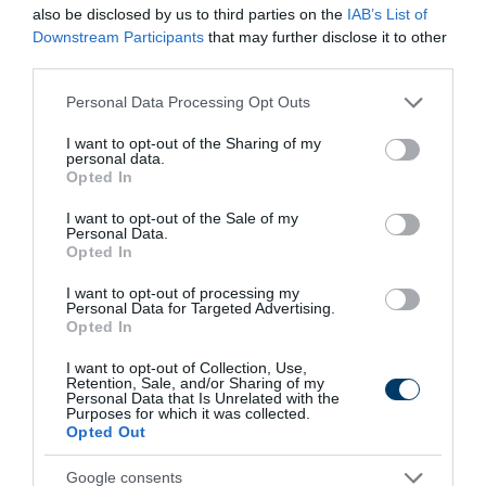
also be disclosed by us to third parties on the
IAB’s List of
Downstream Participants
that may further disclose it to other
8 h 17 min
third parties.
Please note that this website/app uses one or more Google
Personal Data Processing Opt Outs
services and may gather and store information including but
not limited to your visit or usage behaviour. You may click to
I want to opt-out of the Sharing of my
personal data.
grant or deny consent to Google and its third-party tags to
Opted In
use your data for below specified purposes in below Google
consent section.
I want to opt-out of the Sale of my
Personal Data.
Opted In
Stop Eating These 3 Foods That Are Known to
I want to opt-out of processing my
Personal Data for Targeted Advertising.
Cause Parasites
Opted In
More
I want to opt-out of Collection, Use,
Retention, Sale, and/or Sharing of my
206
50
269
Personal Data that Is Unrelated with the
Purposes for which it was collected.
Opted Out
Google consents
4 h 21 min