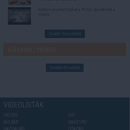
Halálos veszélyt hozhat a 40 fok: így jelezhet a
hőguta
További friss videók
Élő videók / Premier
További élő videók
VIDEOLISTÁK
VICCES
DIY
BULVÁR
GASZTRO
GAZDASÁG
UTAZÁS