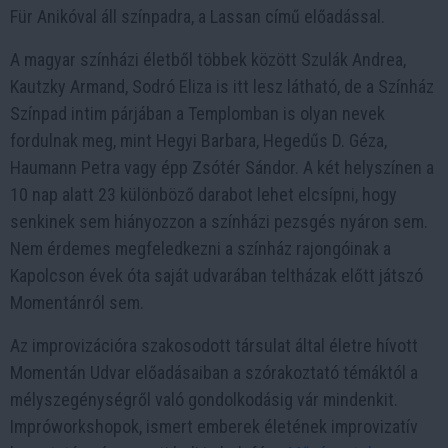
Für Anikóval áll színpadra, a Lassan című előadással.
A magyar színházi életből többek között Szulák Andrea,
Kautzky Armand, Sodró Eliza is itt lesz látható, de a Színház
Színpad intim párjában a Templomban is olyan nevek
fordulnak meg, mint Hegyi Barbara, Hegedűs D. Géza,
Haumann Petra vagy épp Zsótér Sándor. A két helyszínen a
10 nap alatt 23 különböző darabot lehet elcsípni, hogy
senkinek sem hiányozzon a színházi pezsgés nyáron sem.
Nem érdemes megfeledkezni a színház rajongóinak a
Kapolcson évek óta saját udvarában teltházak előtt játszó
Momentánról sem.
Az improvizációra szakosodott társulat által életre hívott
Momentán Udvar előadásaiban a szórakoztató témáktól a
mélyszegénységről való gondolkodásig vár mindenkit.
Impróworkshopok, ismert emberek életének improvizatív