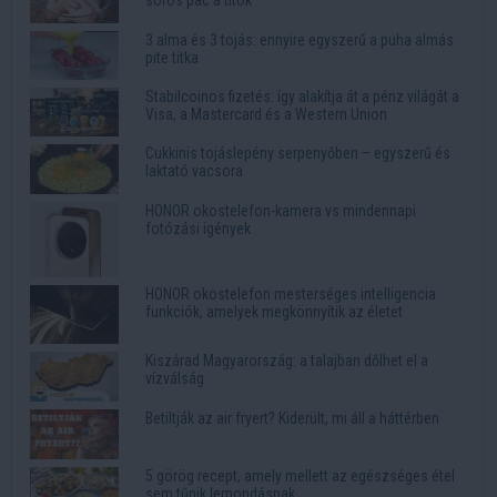
3 alma és 3 tojás: ennyire egyszerű a puha almás
pite titka
Stabilcoinos fizetés: így alakítja át a pénz világát a
Visa, a Mastercard és a Western Union
Cukkinis tojáslepény serpenyőben – egyszerű és
laktató vacsora
HONOR okostelefon-kamera vs mindennapi
fotózási igények
HONOR okostelefon mesterséges intelligencia
funkciók, amelyek megkönnyítik az életet
Kiszárad Magyarország: a talajban dőlhet el a
vízválság
Betiltják az air fryert? Kiderült, mi áll a háttérben
5 görög recept, amely mellett az egészséges étel
sem tűnik lemondásnak