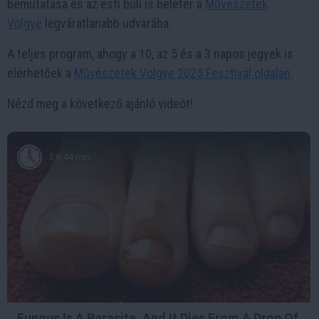
bemutatása és az esti buli is belefér a
Művészetek
Völgye
legváratlanabb udvarába.
A teljes program, ahogy a 10, az 5 és a 3 napos jegyek is
elérhetőek a
Művészetek Volgye 2025 Fesztivál oldalán
.
Nézd meg a következő ajánló videót!
2 h 44 min
Fungus Is A Parasite, And It Dies From A Drop Of