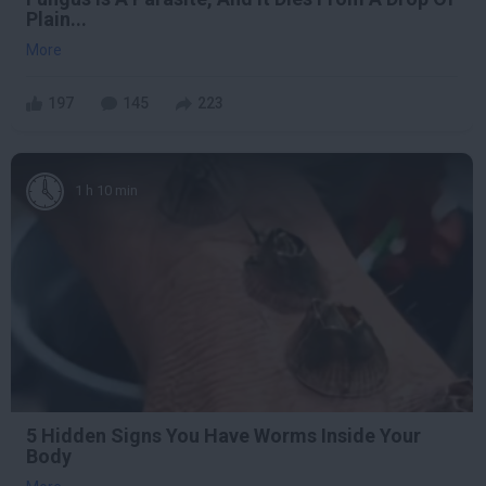
Plain...
More
197
145
223
1 h 10 min
5 Hidden Signs You Have Worms Inside Your
Body