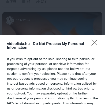
398
74
218
11 h 32 min
videolista.hu -
Do Not Process My Personal
Information
If you wish to opt-out of the sale, sharing to third parties, or
processing of your personal or sensitive information for
targeted advertising by us, please use the below opt-out
Fungus Dries Up And Falls Off After The First
section to confirm your selection. Please note that after your
Use
opt-out request is processed you may continue seeing
interest-based ads based on personal information utilized by
More
us or personal information disclosed to third parties prior to
your opt-out. You may separately opt-out of the further
357
169
277
disclosure of your personal information by third parties on the
IAB’s list of downstream participants. This information may