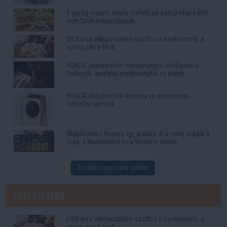
5 görög recept, amely mellett az egészséges étel
sem tűnik lemondásnak
Ettől lesz elképesztően szaftos a csirkecomb: a
sörös pác a titok
HONOR okostelefon mesterséges intelligencia
funkciók, amelyek megkönnyítik az életet
HONOR okostelefon-kamera vs mindennapi
fotózási igények
Stabilcoinos fizetés: így alakítja át a pénz világát a
Visa, a Mastercard és a Western Union
További népszerű videók
Legfrissebb
Ettől lesz elképesztően szaftos a csirkecomb: a
sörös pác a titok