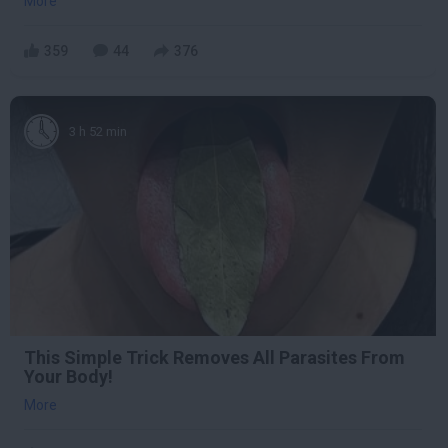
More
359
44
376
3 h 52 min
This Simple Trick Removes All Parasites From
Your Body!
More