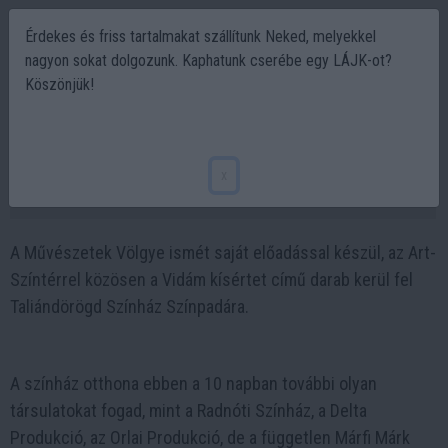
Érdekes és friss tartalmakat szállítunk Neked, melyekkel
nagyon sokat dolgozunk. Kaphatunk cserébe egy LÁJK-ot?
Köszönjük!
Mit ajánl a színházrajongóknak a
Művészetek Völgye 2025 fesztivál?
x
2025-06-02 12:25
A Művészetek Völgye ismét saját előadással készül, az Art-
Színtérrel közösen a Vidám kísértet című darab kerül fel
Taliándörögd Színház Színpadára.
A színház otthona ebben a 10 napban további olyan
társulatokat fogad, mint a Radnóti Színház, a Delta
Produkció, az Orlai Produkció, de a független Márfi Márk