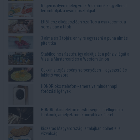
Régen is ilyen meleg volt? A számok kegyetlenül
lerombolják a nyári nosztalgiát
Ettől lesz elképesztően szaftos a csirkecomb: a
sörös pác a titok
3 alma és 3 tojás: ennyire egyszerű a puha almás
pite titka
Stabilcoinos fizetés: így alakítja át a pénz világát a
Visa, a Mastercard és a Western Union
Cukkinis tojáslepény serpenyőben – egyszerű és
laktató vacsora
HONOR okostelefon-kamera vs mindennapi
fotózási igények
HONOR okostelefon mesterséges intelligencia
funkciók, amelyek megkönnyítik az életet
Kiszárad Magyarország: a talajban dőlhet el a
vízválság