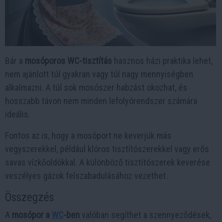
Bár a
mosóporos WC-tisztítás
hasznos házi praktika lehet,
nem ajánlott túl gyakran vagy túl nagy mennyiségben
alkalmazni. A túl sok mosószer habzást okozhat, és
hosszabb távon nem minden lefolyórendszer számára
ideális.
Fontos az is, hogy a mosóport ne keverjük más
vegyszerekkel, például klóros tisztítószerekkel vagy erős
savas vízkőoldókkal. A különböző tisztítószerek keverése
veszélyes gázok felszabadulásához vezethet.
Összegzés
A
mosópor a
WC
-ben
valóban segíthet a szennyeződések,