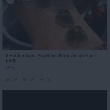
3 h 57 min
5 Hidden Signs You Have Worms Inside Your
Body
More
319
124
162