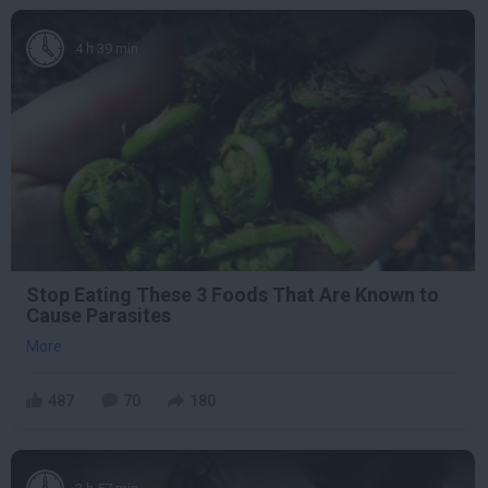
4 h 39 min
Stop Eating These 3 Foods That Are Known to
Cause Parasites
More
487
70
180