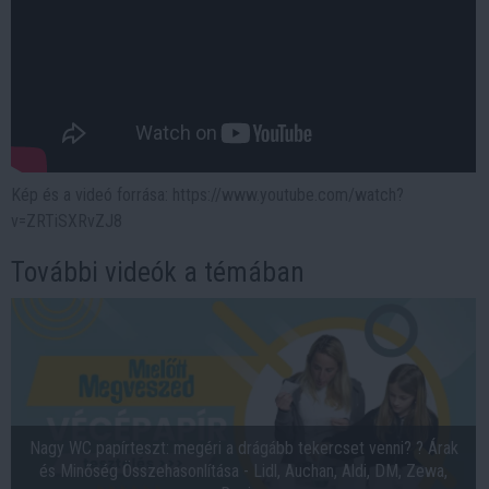
Kép és a videó forrása: https://www.youtube.com/watch?
v=ZRTiSXRvZJ8
További videók a témában
Nagy WC papírteszt: megéri a drágább tekercset venni? ? Árak
és Minőség Összehasonlítása - Lidl, Auchan, Aldi, DM, Zewa,