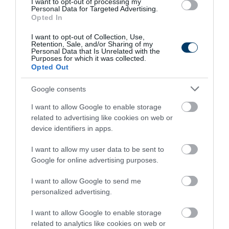
I want to opt-out of processing my
More
Personal Data for Targeted Advertising.
Opted In
361
41
165
I want to opt-out of Collection, Use,
Retention, Sale, and/or Sharing of my
Personal Data that Is Unrelated with the
Purposes for which it was collected.
Opted Out
5 h 26 min
Google consents
I want to allow Google to enable storage
related to advertising like cookies on web or
device identifiers in apps.
I want to allow my user data to be sent to
Google for online advertising purposes.
I want to allow Google to send me
This Simple Trick Removes All Parasites From
personalized advertising.
Your Body!
More
I want to allow Google to enable storage
related to analytics like cookies on web or