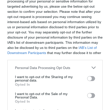
Fungus Is A Parasite, And It Dies From A Drop Of
processing of your personal or sensitive information for
Plain...
targeted advertising by us, please use the below opt-out
section to confirm your selection. Please note that after your
More
opt-out request is processed you may continue seeing
interest-based ads based on personal information utilized by
284
59
269
us or personal information disclosed to third parties prior to
your opt-out. You may separately opt-out of the further
disclosure of your personal information by third parties on the
IAB’s list of downstream participants. This information may
4 h 2 min
also be disclosed by us to third parties on the
IAB’s List of
Downstream Participants
that may further disclose it to other
third parties.
Please note that this website/app uses one or more Google
Personal Data Processing Opt Outs
services and may gather and store information including but
not limited to your visit or usage behaviour. You may click to
I want to opt-out of the Sharing of my
personal data.
grant or deny consent to Google and its third-party tags to
Opted In
use your data for below specified purposes in below Google
consent section.
I want to opt-out of the Sale of my
Personal Data.
Fungus Dries Up And Falls Off After The First
Opted In
Use