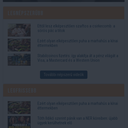
Legnépszerűbb
Ettől lesz elképesztően szaftos a csirkecomb: a
sörös pác a titok
Ezért olyan elképesztően puha a marhahús a kínai
éttermekben
Stabilcoinos fizetés: így alakítja át a pénz világát a
Visa, a Mastercard és a Western Union
További népszerű videók
Legfrissebb
Ezért olyan elképesztően puha a marhahús a kínai
éttermekben
Tóth Ildikó szerint pánik van a NER köreiben: újabb
ügyek kerülhetnek elő