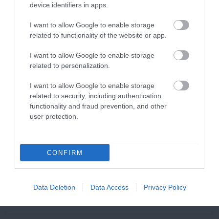
368
35
126
device identifiers in apps.
I want to allow Google to enable storage
related to functionality of the website or app.
2 h 12 min
I want to allow Google to enable storage
related to personalization.
I want to allow Google to enable storage
related to security, including authentication
functionality and fraud prevention, and other
user protection.
One Teaspoon And All The Worms In The Body
CONFIRM
Die Instantly
More
Data Deletion
Data Access
Privacy Policy
232
61
83