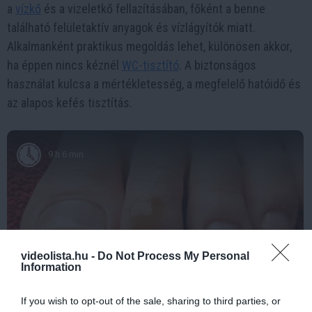
a
vízkő
és a vizeletkő fellazításában, főként a benne
található felületaktív anyagok és vízlágyítók miatt.
Alkalmanként praktikus megoldás lehet, különösen akkor,
ha éppen nincs kéznél
WC-tisztító
. A biztonságos
használat kulcsa a mértékletesség, a megfelelő hatóidő és
az alapos kefés tisztítás.
9 h 6 min
videolista.hu -
Do Not Process My Personal
Information
If you wish to opt-out of the sale, sharing to third parties, or