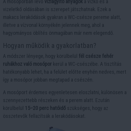
A mosóporban lévő
vízlágyító anyagok
a vízkő és a
vizeletkő oldásában is szerepet játszhatnak. Ezek a
makacs lerakódások gyakran a WC-csésze pereme alatt,
illetve a vízvonal környékén jelennek meg, ahol a
hagyományos öblítés önmagában már nem elegendő.
Hogyan működik a gyakorlatban?
A módszer lényege, hogy körülbelül
fél csésze fehér
ruhákhoz való mosópor
kerül a WC-csészébe. A tisztítás
hatékonyabb lehet, ha a felület előtte enyhén nedves, mert
így a mosópor jobban megtapad a csészén.
A mosóport érdemes egyenletesen eloszlatni, különösen a
szennyezettebb részeken és a perem alatt. Ezután
körülbelül
15–20 perc hatóidő
szükséges, hogy az
összetevők fellazítsák a lerakódásokat.