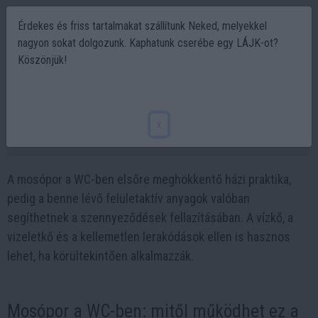
Érdekes és friss tartalmakat szállítunk Neked, melyekkel
nagyon sokat dolgozunk. Kaphatunk cserébe egy LÁJK-ot?
Köszönjük!
Mosópor a WC-ben: furcsa trükk, ami
látványos tisztaságot hozhat
x
2026-06-11 21:17
A mosópor a WC-ben elsőre meghökkentő házi praktika,
pedig a benne lévő felületaktív anyagok valóban
segíthetnek a szennyeződések fellazításában. A vízkő, a
vizeletkő és a kellemetlen lerakódások ellen is hasznos
lehet, ha körültekintően alkalmazzák.
Mosópor a WC-ben: mitől működhet ez a