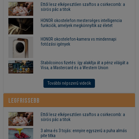
Ettől lesz elképesztően szaftos a csirkecomb: a
sörös pác a titok
HONOR okostelefon mesterséges intelligencia
funkciók, amelyek megkönnyítik az életet
HONOR okostelefon-kamera vs mindennapi
fotózási igények
Stabilcoinos fizetés: így alakítja át a pénz világát a
Visa, a Mastercard és a Western Union
További népszerű videók
Legfrissebb
Ettől lesz elképesztően szaftos a csirkecomb: a
sörös pác a titok
3 alma és 3 tojás: ennyire egyszerű a puha almás
pite titka