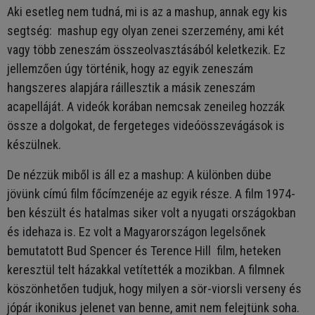
Aki esetleg nem tudná, mi is az a mashup, annak egy kis
segtség: mashup egy olyan zenei szerzemény, ami két
vagy több zeneszám összeolvasztásából keletkezik. Ez
jellemzően úgy történik, hogy az egyik zeneszám
hangszeres alapjára ráillesztik a másik zeneszám
acapelláját. A videók korában nemcsak zeneileg hozzák
össze a dolgokat, de fergeteges videóösszevágások is
készülnek.
De nézzük miből is áll ez a mashup: A különben dübe
jövünk címú film főcímzenéje az egyik része. A film 1974-
ben készült és hatalmas siker volt a nyugati országokban
és idehaza is. Ez volt a Magyarországon legelsőnek
bemutatott Bud Spencer és Terence Hill film, heteken
keresztül telt házakkal vetítették a mozikban. A filmnek
köszönhetően tudjuk, hogy milyen a sör-viorsli verseny és
jópár ikonikus jelenet van benne, amit nem felejtünk soha.