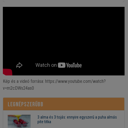
Kép és a videó forrása: https://www.youtube.com/watch?
v=m2cDWs24as0
Legnépszerűbb
3 alma és 3 tojás: ennyire egyszerű a puha almás
pite titka