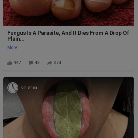
Fungus Is A Parasite, And It Dies From A Drop Of
Plain...
More
447
43
370
6 h 8 min