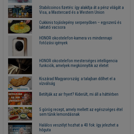
Stabilcoinos fizetés: így alakítja át a pénz világát a
Visa, a Mastercard és a Western Union
Cukkinis tojáslepény serpenyőben – egyszerű és
laktató vacsora
HONOR okostelefon-kamera vs mindennapi
fotózási igények
HONOR okostelefon mesterséges intelligencia
funkciók, amelyek megkönnyítik az életet
Kiszárad Magyarország: a talajban dőlhet el a
vízválság
Betiltják az air fryert? Kiderült, mi áll a háttérben
5 görög recept, amely mellett az egészséges étel
sem tűnik lemondásnak
Halálos veszélyt hozhat a 40 fok: így jelezhet a
hőguta