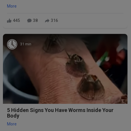
More
445
38
316
31 min
5 Hidden Signs You Have Worms Inside Your
Body
More