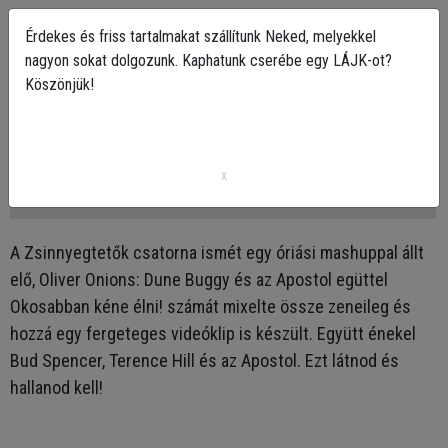
Érdekes és friss tartalmakat szállítunk Neked, melyekkel
nagyon sokat dolgozunk. Kaphatunk cserébe egy LÁJK-ot?
Köszönjük!
Okosabban kéne dühbe jönni! Bud Spencer és
az Apostol egy hatalmas mashupban!
x
2023-08-12 18:57
A Zsinnyegtetők csatorna ismét egy óriási mashuppal állt
elő, Oliver Onions: Dune Buggy és az Apostol egüttel
Okosabban kéne élni! számát mixelte össze zeneileg és
hozzá egy fergeteges videóklip is készült. Együtt énekel
Bud Spencer, Terence Hill és az Apostol. Ezt látnod és
hallanod kell!