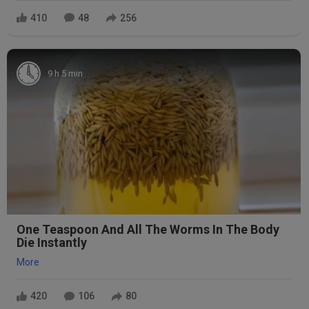
410
48
256
9 h 5 min
One Teaspoon And All The Worms In The Body
Die Instantly
More
420
106
80