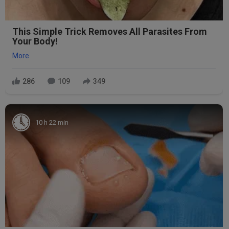
This Simple Trick Removes All Parasites From
Your Body!
More
286
109
349
10 h 22 min