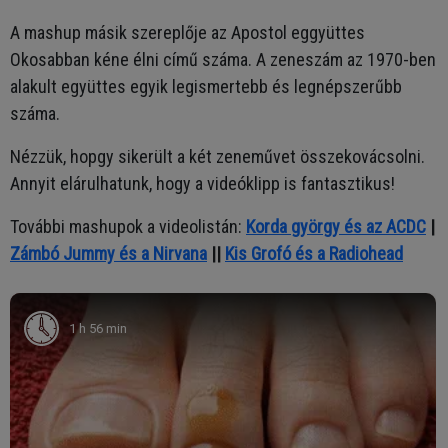
A mashup másik szereplője az Apostol eggyüttes
Okosabban kéne élni című száma. A zeneszám az 1970-ben
alakult együttes egyik legismertebb és legnépszerűbb
száma.
Nézzük, hopgy sikerült a két zeneművet összekovácsolni.
Annyit elárulhatunk, hogy a videóklipp is fantasztikus!
További mashupok a videolistán:
Korda györgy és az ACDC
|
Zámbó Jummy és a Nirvana
||
Kis Grofó és a Radiohead
1 h 56 min