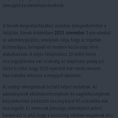
támogató kezdeményezéseknek.
A tervek megvalósításához azonban elengedhetetlen a
felújítás. Ennek érdekében
2025. november 1-
jén elindult
az adománygyűjtés, amelynek célja, hogy az ingatlan
biztonságos, befogadó és modern közösségi térré
alakulhasson. A teljes felújításhoz 20 millió forint
összegyűjtésére van szükség, az alapítvány pedig azt
tűzte ki célul, hogy 2026 nyarától már rendszeresen
használatba vehesse a megújult épületet.
Az eddigi támogatások biztató képet mutatnak. Az
adományozók elkötelezettségének és nagylelkűségének
köszönhetően a kitűzött összeg közel 85 százaléka már
összegyűlt. Ez nemcsak pénzügyi előrelépést jelent,
hanem azt is jelzi, hogy a közösség valóban magáénak érzi