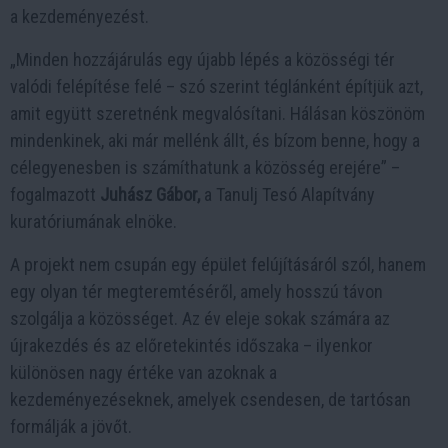
a kezdeményezést.
„Minden hozzájárulás egy újabb lépés a közösségi tér
valódi felépítése felé – szó szerint téglánként építjük azt,
amit együtt szeretnénk megvalósítani. Hálásan köszönöm
mindenkinek, aki már mellénk állt, és bízom benne, hogy a
célegyenesben is számíthatunk a közösség erejére” –
fogalmazott
Juhász Gábor,
a Tanulj Tesó Alapítvány
kuratóriumának elnöke.
A projekt nem csupán egy épület felújításáról szól, hanem
egy olyan tér megteremtéséről, amely hosszú távon
szolgálja a közösséget. Az év eleje sokak számára az
újrakezdés és az előretekintés időszaka – ilyenkor
különösen nagy értéke van azoknak a
kezdeményezéseknek, amelyek csendesen, de tartósan
formálják a jövőt.