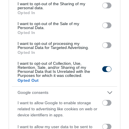
not limited to your visit or usage behaviour. You may click to
I want to opt-out of the Sharing of my
personal data.
Bankszámlaszám:
11711003-21478619
grant or deny consent to Google and its third-party tags to
Opted In
use your data for below specified purposes in below Google
IBAN:
HU47 1171 1003 2147 8619 0000 0000
consent section.
I want to opt-out of the Sale of my
Közlemény:
„Közösségi tér támogatás”
Personal Data.
Opted In
web:
https://www.tanuljteso.hu/
I want to opt-out of processing my
Personal Data for Targeted Advertising.
Opted In
Legnépszerűbb
I want to opt-out of Collection, Use,
Retention, Sale, and/or Sharing of my
3 alma és 3 tojás: ennyire egyszerű a puha almás
Personal Data that Is Unrelated with the
pite titka
Purposes for which it was collected.
Opted Out
Ettől lesz elképesztően szaftos a csirkecomb: a
sörös pác a titok
Google consents
HONOR okostelefon mesterséges intelligencia
funkciók, amelyek megkönnyítik az életet
I want to allow Google to enable storage
related to advertising like cookies on web or
device identifiers in apps.
HONOR okostelefon-kamera vs mindennapi
fotózási igények
I want to allow my user data to be sent to