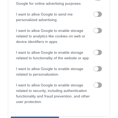
Google for online advertising purposes.
Stabilcoinos fizetés: így alakítja át a pénz világát a
Visa, a Mastercard és a Western Union
I want to allow Google to send me
personalized advertising.
További népszerű videók
I want to allow Google to enable storage
related to analytics like cookies on web or
Legfrissebb
device identifiers in apps.
Ettől lesz elképesztően szaftos a csirkecomb: a
I want to allow Google to enable storage
sörös pác a titok
related to functionality of the website or app.
3 alma és 3 tojás: ennyire egyszerű a puha almás
I want to allow Google to enable storage
pite titka
related to personalization.
Stabilcoinos fizetés: így alakítja át a pénz világát a
Visa, a Mastercard és a Western Union
I want to allow Google to enable storage
related to security, including authentication
Cukkinis tojáslepény serpenyőben – egyszerű és
functionality and fraud prevention, and other
laktató vacsora
user protection.
HONOR okostelefon-kamera vs mindennapi
fotózási igények