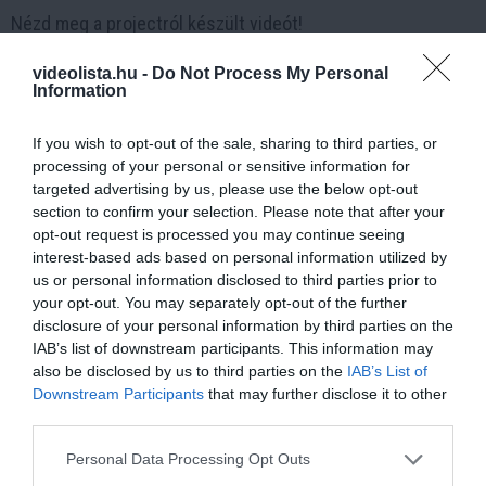
Nézd meg a projectról készült videót!
videolista.hu -
Do Not Process My Personal
Information
If you wish to opt-out of the sale, sharing to third parties, or
processing of your personal or sensitive information for
targeted advertising by us, please use the below opt-out
section to confirm your selection. Please note that after your
opt-out request is processed you may continue seeing
interest-based ads based on personal information utilized by
us or personal information disclosed to third parties prior to
your opt-out. You may separately opt-out of the further
disclosure of your personal information by third parties on the
IAB’s list of downstream participants. This information may
Kép és a videó forrása: https://www.youtube.com/watch?
also be disclosed by us to third parties on the
IAB’s List of
v=hJgLmqj-fY0
Downstream Participants
that may further disclose it to other
third parties.
ADOMÁNYOZÁSI ADATOK
Please note that this website/app uses one or more Google
Personal Data Processing Opt Outs
Tanulj Tesó Alapítvány
services and may gather and store information including but