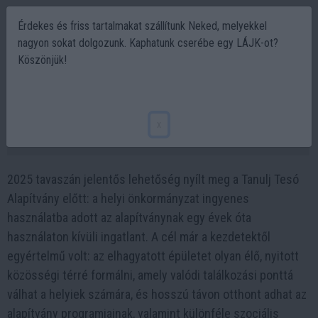
Érdekes és friss tartalmakat szállítunk Neked, melyekkel
nagyon sokat dolgozunk. Kaphatunk cserébe egy LÁJK-ot?
Köszönjük!
Ormosbányán alakít ki közösségi teret a
Tanulj Tesó Alapítvány - Támogasd te is!
x
2026-01-01 12:42
2025 tavaszán jelentős lehetőség nyílt meg a Tanulj Tesó
Alapítvány előtt: a helyi önkormányzat ingyenes
használatba adott az alapítványnak egy évek óta
használaton kívüli ingatlant. A cél már a kezdetektől
egyértelmű volt: az elhagyatott épületet olyan élő, nyitott
közösségi térré formálni, amely valódi találkozási ponttá
válhat a helyiek számára, és hosszú távon otthont adhat az
alapítvány programjainak, valamint különféle szociális