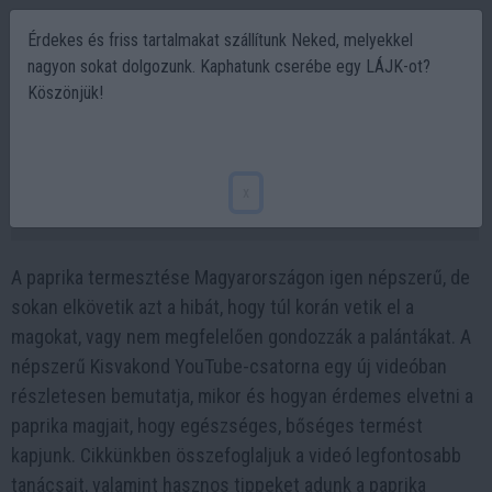
Érdekes és friss tartalmakat szállítunk Neked, melyekkel
nagyon sokat dolgozunk. Kaphatunk cserébe egy LÁJK-ot?
Köszönjük!
Paprika ültetés tavasszal – Most van itt az
ideje!
x
2025-03-03 17:51
A paprika termesztése Magyarországon igen népszerű, de
sokan elkövetik azt a hibát, hogy túl korán vetik el a
magokat, vagy nem megfelelően gondozzák a palántákat. A
népszerű Kisvakond YouTube-csatorna egy új videóban
részletesen bemutatja, mikor és hogyan érdemes elvetni a
paprika magjait, hogy egészséges, bőséges termést
kapjunk. Cikkünkben összefoglaljuk a videó legfontosabb
tanácsait, valamint hasznos tippeket adunk a paprika