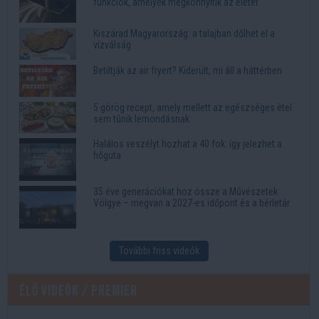
funkciók, amelyek megkönnyítik az életet
Kiszárad Magyarország: a talajban dőlhet el a
vízválság
Betiltják az air fryert? Kiderült, mi áll a háttérben
5 görög recept, amely mellett az egészséges étel
sem tűnik lemondásnak
Halálos veszélyt hozhat a 40 fok: így jelezhet a
hőguta
35 éve generációkat hoz össze a Művészetek
Völgye – megvan a 2027-es időpont és a bérletár
További friss videók
Élő videók / Premier