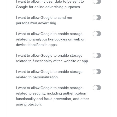
I want to allow my user data to be sent to
Google for online advertising purposes.
I want to allow Google to send me
Stop Eating These 3 Foods That Are Known to
personalized advertising.
Cause Parasites
More
I want to allow Google to enable storage
related to analytics like cookies on web or
device identifiers in apps.
171
138
93
I want to allow Google to enable storage
related to functionality of the website or app.
6 h 6 min
I want to allow Google to enable storage
related to personalization.
I want to allow Google to enable storage
related to security, including authentication
functionality and fraud prevention, and other
user protection.