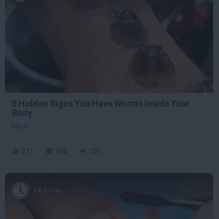
5 Hidden Signs You Have Worms Inside Your
Body
More
311
145
100
6 h 37 min