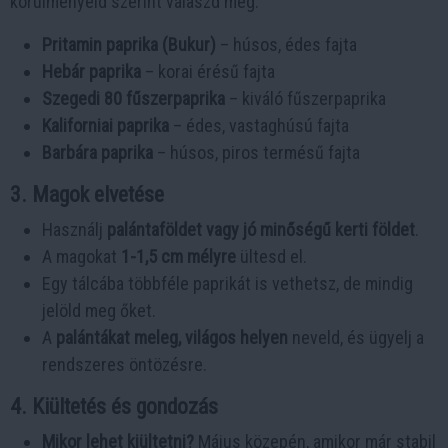
körülményeid szerint válaszd meg.
Pritamin paprika (Bukur)
– húsos, édes fajta
Hebár paprika
– korai érésű fajta
Szegedi 80 fűszerpaprika
– kiváló fűszerpaprika
Kaliforniai paprika
– édes, vastaghúsú fajta
Barbára paprika
– húsos, piros termésű fajta
3. Magok elvetése
Használj
palántaföldet vagy jó minőségű kerti földet
.
A magokat
1-1,5 cm mélyre
ültesd el.
Egy tálcába többféle paprikát is vethetsz, de mindig
jelöld meg őket.
A
palántákat meleg, világos helyen
neveld, és ügyelj a
rendszeres öntözésre.
4. Kiültetés és gondozás
Mikor lehet kiültetni?
Május közepén, amikor már stabil