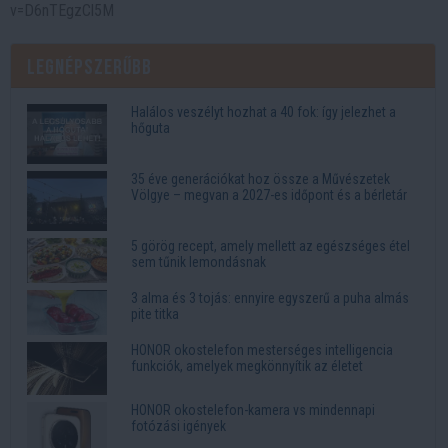
v=D6nTEgzCl5M
Legnépszerűbb
Halálos veszélyt hozhat a 40 fok: így jelezhet a
hőguta
35 éve generációkat hoz össze a Művészetek
Völgye – megvan a 2027-es időpont és a bérletár
5 görög recept, amely mellett az egészséges étel
sem tűnik lemondásnak
3 alma és 3 tojás: ennyire egyszerű a puha almás
pite titka
HONOR okostelefon mesterséges intelligencia
funkciók, amelyek megkönnyítik az életet
HONOR okostelefon-kamera vs mindennapi
fotózási igények