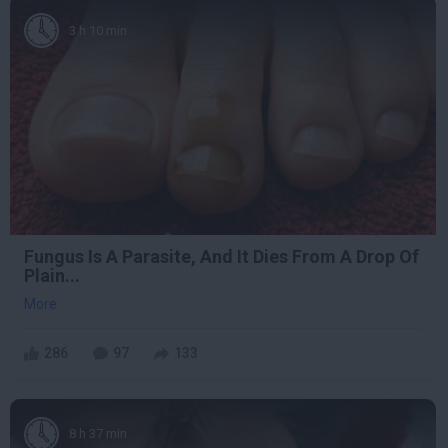
3 h 10 min
Fungus Is A Parasite, And It Dies From A Drop Of
Plain...
More
286
97
133
8 h 37 min