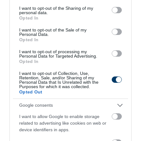
services and may gather and store information including but
not limited to your visit or usage behaviour. You may click to
I want to opt-out of the Sharing of my
personal data.
grant or deny consent to Google and its third-party tags to
Opted In
use your data for below specified purposes in below Google
consent section.
I want to opt-out of the Sale of my
Personal Data.
This Simple Trick Removes All Parasites From
Opted In
Your Body!
I want to opt-out of processing my
More
Personal Data for Targeted Advertising.
Opted In
227
52
162
I want to opt-out of Collection, Use,
Retention, Sale, and/or Sharing of my
Personal Data that Is Unrelated with the
Purposes for which it was collected.
Opted Out
11 h 24 min
Google consents
I want to allow Google to enable storage
related to advertising like cookies on web or
device identifiers in apps.