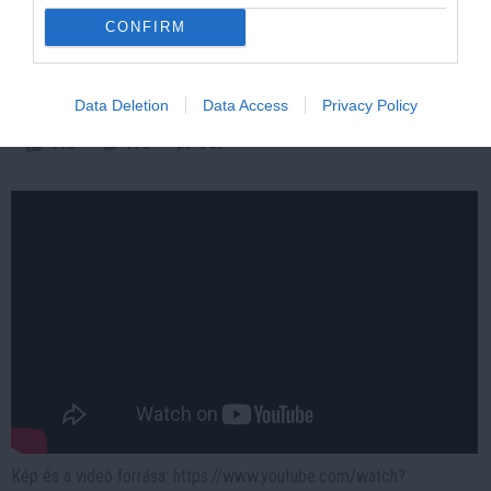
CONFIRM
One Teaspoon And All The Worms In The Body
Die Instantly
More
Data Deletion
Data Access
Privacy Policy
445
170
367
Kép és a videó forrása: https://www.youtube.com/watch?