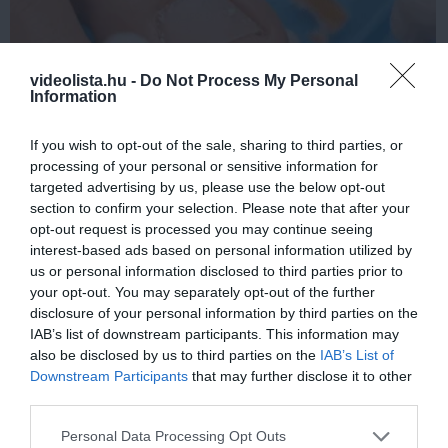
videolista.hu -
Do Not Process My Personal
Information
If you wish to opt-out of the sale, sharing to third parties, or
Fungus Dries Up And Falls Off After The First
processing of your personal or sensitive information for
Use
targeted advertising by us, please use the below opt-out
section to confirm your selection. Please note that after your
More
opt-out request is processed you may continue seeing
interest-based ads based on personal information utilized by
177
40
259
us or personal information disclosed to third parties prior to
your opt-out. You may separately opt-out of the further
disclosure of your personal information by third parties on the
IAB’s list of downstream participants. This information may
29 min
also be disclosed by us to third parties on the
IAB’s List of
Downstream Participants
that may further disclose it to other
third parties.
Please note that this website/app uses one or more Google
Personal Data Processing Opt Outs