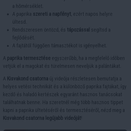
a hőmérséklet.
A paprika
szereti a napfényt
, ezért napos helyre
ültesd.
Rendszeresen öntözd, és
tápozással
segítsd a
fejlődését.
A fajtától függően támasztékot is igényelhet.
A
paprika termesztése
egyszerűbb, ha a megfelelő időben
vetjük el a magokat és türelmesen neveljük a palántákat.
A
Kisvakond csatorna
új videója részletesen bemutatja a
helyes vetési technikát és a különböző paprika fajtákat, így
kezdő és haladó kertészek egyaránt hasznos tanácsokat
találhatnak benne. Ha szeretnél még több hasznos tippet
kapni a paprika ültetéséről és termesztéséről, nézd meg a
Kisvakond csatorna legújabb videóját
!