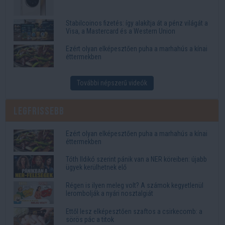
Stabilcoinos fizetés: így alakítja át a pénz világát a
Visa, a Mastercard és a Western Union
Ezért olyan elképesztően puha a marhahús a kínai
éttermekben
További népszerű videók
Legfrissebb
Ezért olyan elképesztően puha a marhahús a kínai
éttermekben
Tóth Ildikó szerint pánik van a NER köreiben: újabb
ügyek kerülhetnek elő
Régen is ilyen meleg volt? A számok kegyetlenül
lerombolják a nyári nosztalgiát
Ettől lesz elképesztően szaftos a csirkecomb: a
sörös pác a titok