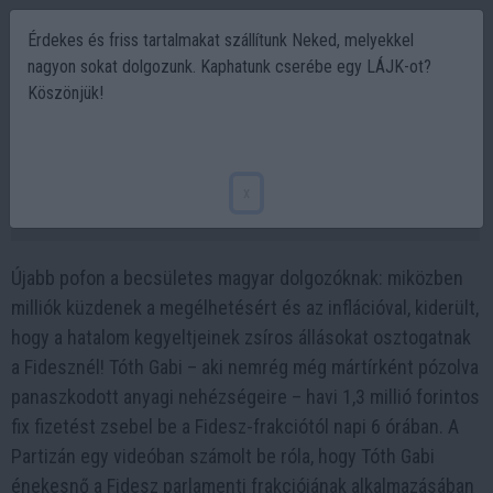
Érdekes és friss tartalmakat szállítunk Neked, melyekkel
nagyon sokat dolgozunk. Kaphatunk cserébe egy LÁJK-ot?
Köszönjük!
Partizán: Tóth Gabi milliós fizetést kap
titkárként Kocsis Máté alatt
x
2026-03-26 19:47
Újabb pofon a becsületes magyar dolgozóknak: miközben
milliók küzdenek a megélhetésért és az inflációval, kiderült,
hogy a hatalom kegyeltjeinek zsíros állásokat osztogatnak
a Fidesznél! Tóth Gabi – aki nemrég még mártírként pózolva
panaszkodott anyagi nehézségeire – havi 1,3 millió forintos
fix fizetést zsebel be a Fidesz-frakciótól napi 6 órában. A
Partizán egy videóban számolt be róla, hogy Tóth Gabi
énekesnő a Fidesz parlamenti frakciójának alkalmazásában