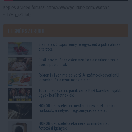
Kép és a videó forrása: https://www.youtube.com/watch?
v=I7Pg_iZUIoQ
Legnépszerűbb
3 alma és 3 tojás: ennyire egyszerű a puha almás
pite titka
Ettől lesz elképesztően szaftos a csirkecomb: a
sörös pác a titok
Régen is ilyen meleg volt? A számok kegyetlenül
lerombolják a nyári nosztalgiát
Tóth Ildikó szerint pánik van a NER köreiben: újabb
ügyek kerülhetnek elő
HONOR okostelefon mesterséges intelligencia
funkciók, amelyek megkönnyítik az életet
HONOR okostelefon-kamera vs mindennapi
fotózási igények