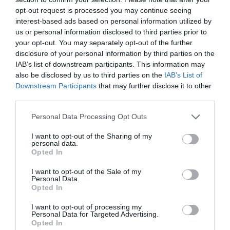
opt-out request is processed you may continue seeing
interest-based ads based on personal information utilized by
us or personal information disclosed to third parties prior to
your opt-out. You may separately opt-out of the further
disclosure of your personal information by third parties on the
IAB’s list of downstream participants. This information may
also be disclosed by us to third parties on the
IAB’s List of
Stop Eating These 3 Foods That Are Known to
Downstream Participants
that may further disclose it to other
Cause Parasites
third parties.
More
Please note that this website/app uses one or more Google
Personal Data Processing Opt Outs
services and may gather and store information including but
299
88
88
not limited to your visit or usage behaviour. You may click to
I want to opt-out of the Sharing of my
personal data.
grant or deny consent to Google and its third-party tags to
Opted In
use your data for below specified purposes in below Google
consent section.
I want to opt-out of the Sale of my
48 min
Personal Data.
Opted In
I want to opt-out of processing my
Personal Data for Targeted Advertising.
Opted In