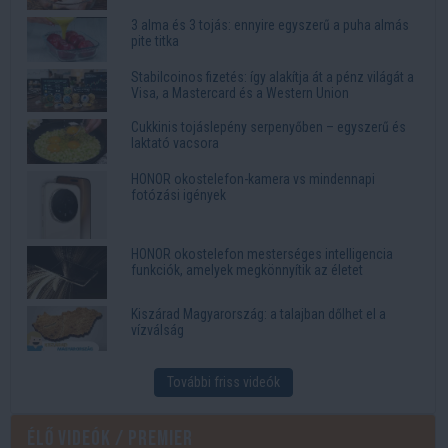
3 alma és 3 tojás: ennyire egyszerű a puha almás
pite titka
Stabilcoinos fizetés: így alakítja át a pénz világát a
Visa, a Mastercard és a Western Union
Cukkinis tojáslepény serpenyőben – egyszerű és
laktató vacsora
HONOR okostelefon-kamera vs mindennapi
fotózási igények
HONOR okostelefon mesterséges intelligencia
funkciók, amelyek megkönnyítik az életet
Kiszárad Magyarország: a talajban dőlhet el a
vízválság
További friss videók
Élő videók / Premier