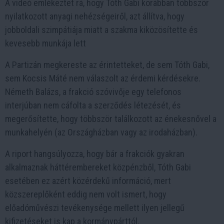
A videó emlékeztet rá, hogy Tóth Gabi korábban többször
nyilatkozott anyagi nehézségeiről, azt állítva, hogy
jobboldali szimpátiája miatt a szakma kiközösítette és
kevesebb munkája lett
A Partizán megkereste az érintetteket, de sem Tóth Gabi,
sem Kocsis Máté nem válaszolt az érdemi kérdésekre.
Németh Balázs, a frakció szóvivője egy telefonos
interjúban nem cáfolta a szerződés létezését, és
megerősítette, hogy többször találkozott az énekesnővel a
munkahelyén (az Országházban vagy az irodaházban).
A riport hangsúlyozza, hogy bár a frakciók gyakran
alkalmaznak háttérembereket közpénzből, Tóth Gabi
esetében ez azért közérdekű információ, mert
közszereplőként eddig nem volt ismert, hogy
előadóművészi tevékenysége mellett ilyen jellegű
kifizetéseket is kap a kormánypárttól.