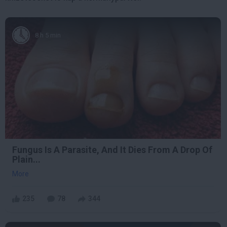
8 h 5 min
Fungus Is A Parasite, And It Dies From A Drop Of
Plain...
More
235
78
344