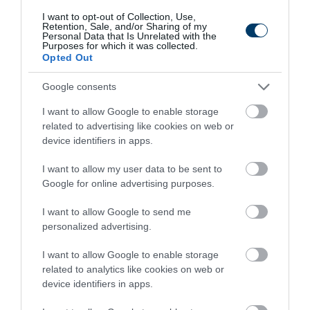
I want to opt-out of Collection, Use,
Retention, Sale, and/or Sharing of my
Personal Data that Is Unrelated with the
Purposes for which it was collected.
Opted Out
One Teaspoon And All The Worms In The Body
Google consents
Die Instantly
I want to allow Google to enable storage
More
related to advertising like cookies on web or
device identifiers in apps.
341
66
247
I want to allow my user data to be sent to
Google for online advertising purposes.
6 h 38 min
I want to allow Google to send me
personalized advertising.
I want to allow Google to enable storage
related to analytics like cookies on web or
device identifiers in apps.