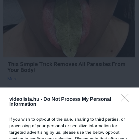
This Simple Trick Removes All Parasites From
Your Body!
More
336
28
320
videolista.hu -
Do Not Process My Personal
Information
If you wish to opt-out of the sale, sharing to third parties, or
55 min
processing of your personal or sensitive information for
targeted advertising by us, please use the below opt-out
section to confirm your selection. Please note that after your