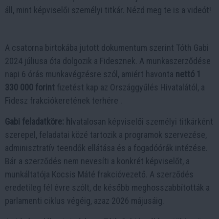
áll, mint képviselői személyi titkár. Nézd meg te is a videót!
A csatorna birtokába jutott dokumentum szerint Tóth Gabi
2024 júliusa óta dolgozik a Fidesznek. A munkaszerződése
napi 6 órás munkavégzésre szól, amiért havonta
nettó 1
330 000 forint
fizetést kap az Országgyűlés Hivatalától, a
Fidesz frakciókeretének terhére .
Gabi feladatköre: hi
vatalosan képviselői személyi titkárként
szerepel, feladatai közé tartozik a programok szervezése,
adminisztratív teendők ellátása és a fogadóórák intézése.
Bár a szerződés nem nevesíti a konkrét képviselőt, a
munkáltatója Kocsis Máté frakcióvezető. A szerződés
eredetileg fél évre szólt, de később meghosszabbították a
parlamenti ciklus végéig, azaz 2026 májusáig.