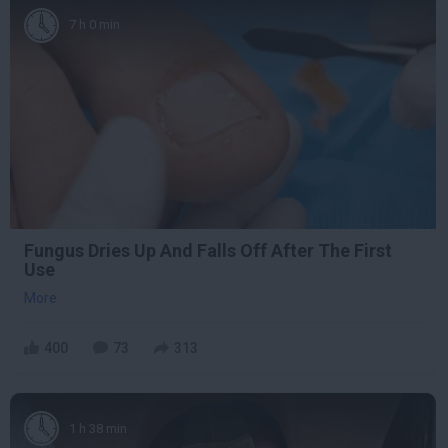
7 h 0 min
Fungus Dries Up And Falls Off After The First
Use
More
400
73
313
1 h 38 min