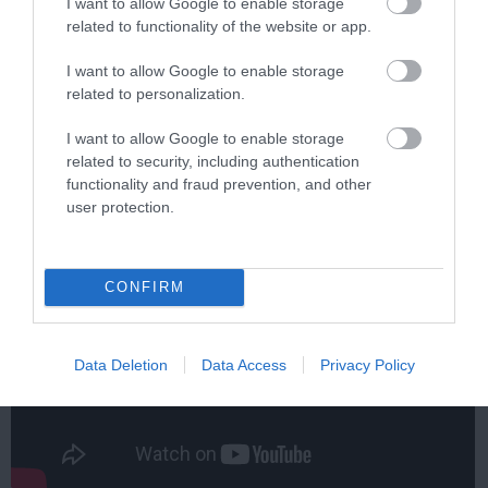
I want to allow Google to enable storage
related to functionality of the website or app.
I want to allow Google to enable storage
5 Hidden Signs You Have Worms Inside Your
related to personalization.
Body
More
I want to allow Google to enable storage
related to security, including authentication
functionality and fraud prevention, and other
251
140
291
user protection.
CONFIRM
Data Deletion
Data Access
Privacy Policy