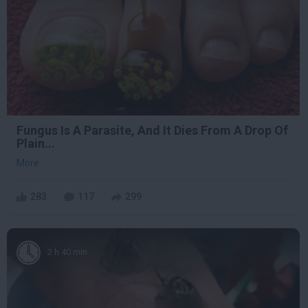
Fungus Is A Parasite, And It Dies From A Drop Of
Plain...
More
283
117
299
2 h 40 min