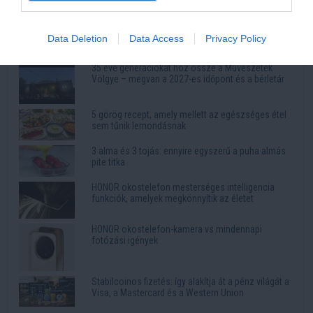
Legnépszerűbb
Kiszárad Magyarország: a talajban dőlhet el a
Data Deletion
Data Access
Privacy Policy
vízválság
35 éve generációkat hoz össze a Művészetek
Völgye – megvan a 2027-es időpont és a bérletár
5 görög recept, amely mellett az egészséges étel
sem tűnik lemondásnak
3 alma és 3 tojás: ennyire egyszerű a puha almás
pite titka
HONOR okostelefon mesterséges intelligencia
funkciók, amelyek megkönnyítik az életet
HONOR okostelefon-kamera vs mindennapi
fotózási igények
Stabilcoinos fizetés: így alakítja át a pénz világát a
Visa, a Mastercard és a Western Union