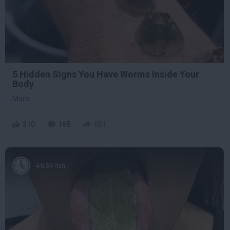
5 Hidden Signs You Have Worms Inside Your
Body
More
310
165
101
4 h 34 min