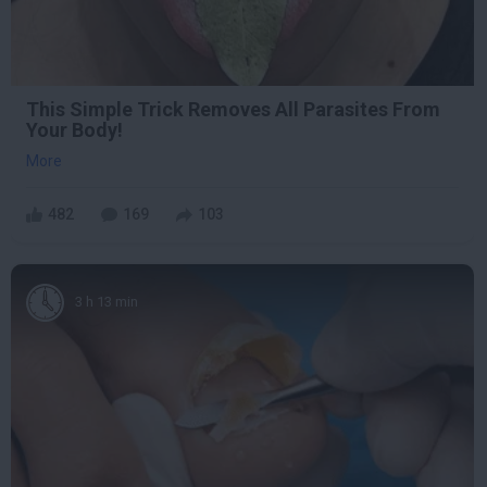
This Simple Trick Removes All Parasites From
Your Body!
More
482
169
103
3 h 13 min