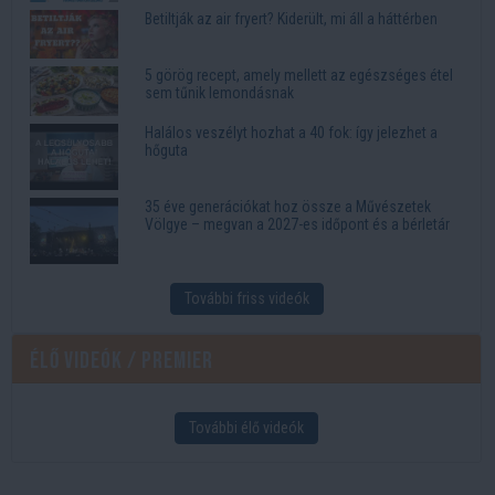
Betiltják az air fryert? Kiderült, mi áll a háttérben
5 görög recept, amely mellett az egészséges étel
sem tűnik lemondásnak
Halálos veszélyt hozhat a 40 fok: így jelezhet a
hőguta
35 éve generációkat hoz össze a Művészetek
Völgye – megvan a 2027-es időpont és a bérletár
További friss videók
Élő videók / Premier
További élő videók