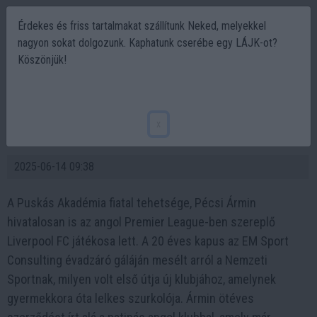
Érdekes és friss tartalmakat szállítunk Neked, melyekkel
nagyon sokat dolgozunk. Kaphatunk cserébe egy LÁJK-ot?
Köszönjük!
Pécsi Ármin a Liverpoolhoz szerződött –
álom vált valóra a fiatal magyar kapus
x
számára
2025-06-14 09:38
A Puskás Akadémia fiatal tehetsége, Pécsi Ármin
hivatalosan is az angol Premier League-ben szereplő
Liverpool FC játékosa lett. A 20 éves kapus az EM Sport
Consulting évadzáró gáláján mesélt arról a Nemzeti
Sportnak, milyen volt első útja új klubjához, amelynek
gyermekkora óta lelkes szurkolója. Ármin ötéves