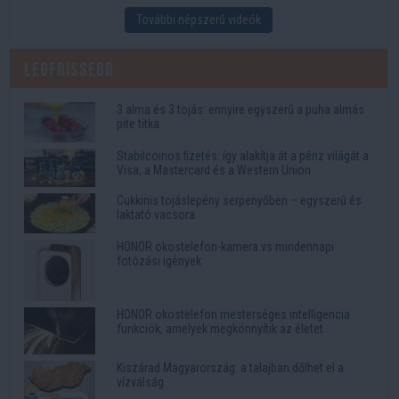
További népszerű videók
Legfrissebb
3 alma és 3 tojás: ennyire egyszerű a puha almás
pite titka
Stabilcoinos fizetés: így alakítja át a pénz világát a
Visa, a Mastercard és a Western Union
Cukkinis tojáslepény serpenyőben – egyszerű és
laktató vacsora
HONOR okostelefon-kamera vs mindennapi
fotózási igények
HONOR okostelefon mesterséges intelligencia
funkciók, amelyek megkönnyítik az életet
Kiszárad Magyarország: a talajban dőlhet el a
vízválság