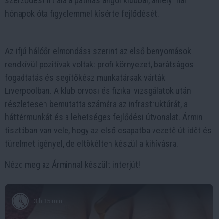
szerződést írt alá a patinás angol klubbal, amely már
hónapok óta figyelemmel kísérte fejlődését.
Az ifjú hálóőr elmondása szerint az első benyomások
rendkívül pozitívak voltak: profi környezet, barátságos
fogadtatás és segítőkész munkatársak várták
Liverpoolban. A klub orvosi és fizikai vizsgálatok után
részletesen bemutatta számára az infrastruktúrát, a
háttérmunkát és a lehetséges fejlődési útvonalat. Ármin
tisztában van vele, hogy az első csapatba vezető út időt és
türelmet igényel, de eltökélten készül a kihívásra.
Nézd meg az Árminnal készült interjút!
3 h 35 min