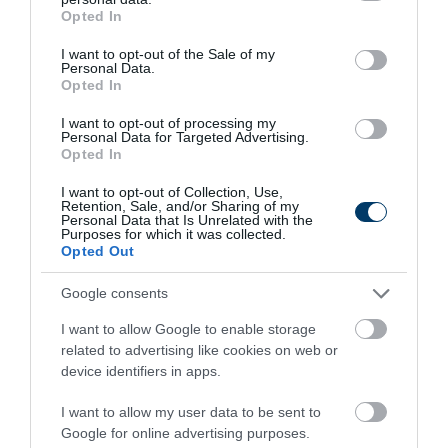
grant or deny consent to Google and its third-party tags to
Stop Eating These 3 Foods That Are Known to
Opted In
use your data for below specified purposes in below Google
Cause Parasites
consent section.
I want to opt-out of the Sale of my
More
Personal Data.
Opted In
219
37
114
I want to opt-out of processing my
Personal Data for Targeted Advertising.
Opted In
1 h 29 min
I want to opt-out of Collection, Use,
Retention, Sale, and/or Sharing of my
Personal Data that Is Unrelated with the
Purposes for which it was collected.
Opted Out
Google consents
I want to allow Google to enable storage
related to advertising like cookies on web or
device identifiers in apps.
I want to allow my user data to be sent to
One Teaspoon And All The Worms In The Body
Die Instantly
Google for online advertising purposes.