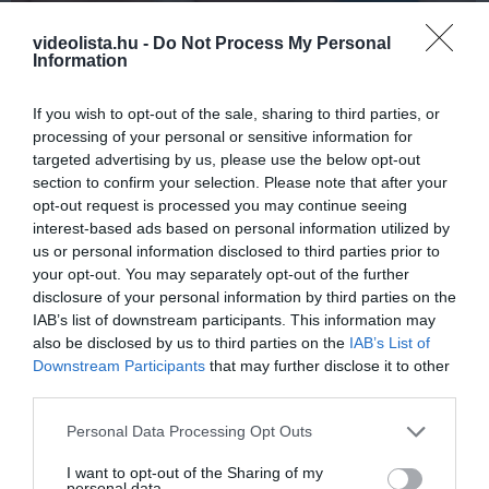
videolista.hu -
Do Not Process My Personal
Fungus Dries Up And Falls Off After The First
Information
Use
More
If you wish to opt-out of the sale, sharing to third parties, or
processing of your personal or sensitive information for
targeted advertising by us, please use the below opt-out
304
25
312
section to confirm your selection. Please note that after your
opt-out request is processed you may continue seeing
interest-based ads based on personal information utilized by
us or personal information disclosed to third parties prior to
4 h 53 min
your opt-out. You may separately opt-out of the further
disclosure of your personal information by third parties on the
IAB’s list of downstream participants. This information may
also be disclosed by us to third parties on the
IAB’s List of
Downstream Participants
that may further disclose it to other
third parties.
Please note that this website/app uses one or more Google
Personal Data Processing Opt Outs
services and may gather and store information including but
not limited to your visit or usage behaviour. You may click to
I want to opt-out of the Sharing of my
personal data.