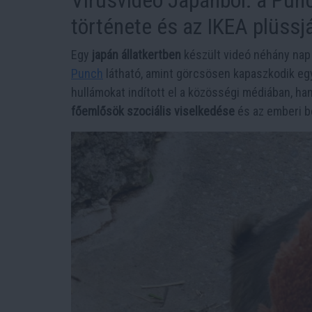
története és az IKEA plüssj
Egy
japán állatkertben
készült videó néhány nap a
Punch
látható, amint görcsösen kapaszkodik e
hullámokat indított el a közösségi médiában, h
főemlősök szociális viselkedése
és az emberi b