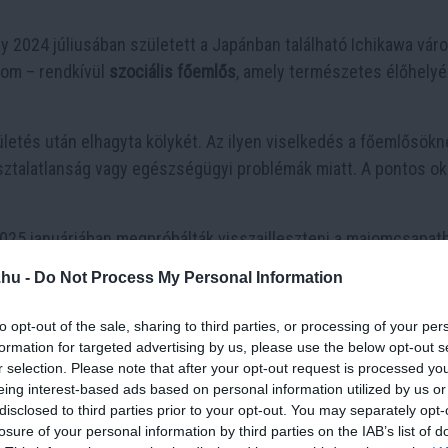
ly 2024 júliusában született a Japánban található Ichikawa váro
jom – rendkívül
szociális főemlős
, amely természetes élőhely
etés után elhagyta kölykét. Az ilyen viselkedés a főemlősöknél
asztalatlanság vagy egészségügyi problémák miatt. A pontos o
2025 januárjában megpróbálták visszailleszteni a majomcsapatb
kó
nem fogadta be
, és többször elkergette.
.hu -
Do Not Process My Personal Information
EA játék a középpontban
to opt-out of the sale, sharing to third parties, or processing of your per
formation for targeted advertising by us, please use the below opt-out s
r selection. Please note that after your opt-out request is processed y
eing interest-based ads based on personal information utilized by us or
disclosed to third parties prior to your opt-out. You may separately opt-
losure of your personal information by third parties on the IAB’s list of