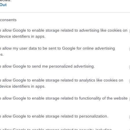
Out
consents
o allow Google to enable storage related to advertising like cookies on
evice identifiers in apps.
o allow my user data to be sent to Google for online advertising
s.
to allow Google to send me personalized advertising.
o allow Google to enable storage related to analytics like cookies on
evice identifiers in apps.
o allow Google to enable storage related to functionality of the website
lüssmajmot
adtak, amely az IKEA egyik népszerű játéka. A videó
 játékot, mintha anyjához ragaszkodna.
o allow Google to enable storage related to personalization.
tional object attachment) nemcsak embergyermekeknél, hane
o allow Google to enable storage related to security, including