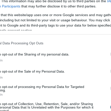
. This information may also be disclosed by us to third parties on the
IA
Participants
that may further disclose it to other third parties.
 that this website/app uses one or more Google services and may gath
including but not limited to your visit or usage behaviour. You may click 
 to Google and its third-party tags to use your data for below specifi
ogle consent section.
l Data Processing Opt Outs
o opt-out of the Sharing of my personal data.
In
o opt-out of the Sale of my Personal Data.
In
to opt-out of processing my Personal Data for Targeted
ing.
In
o opt-out of Collection, Use, Retention, Sale, and/or Sharing
ersonal Data that Is Unrelated with the Purposes for which it
lected.