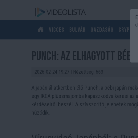
É
d
Vicces
Bulvár
Gazdaság
Crypto
Punch: az elhagyott bébi
2026-02-24 19:27
| Nézettség: 663
A japán állatkertben élő Punch, a bébi japán maká
egy IKEA plüssmajomba kapaszkodva keresi az an
kérdéseiről beszél. A szívszorító jelenetek mö
húzódik.
Vírusvideó Japánból: a Pun