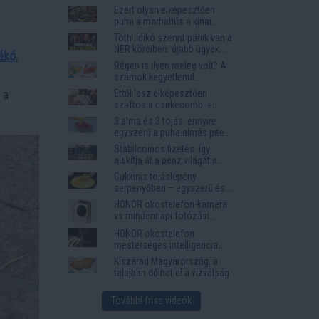
Ezért olyan elképesztően
puha a marhahús a kínai
éttermekben
Tóth Ildikó szerint pánik van a
NER köreiben: újabb ügyek
ákó
,
kerülhetnek elő
Régen is ilyen meleg volt? A
számok kegyetlenül
lerombolják a nyári
, a
Ettől lesz elképesztően
nosztalgiát
szaftos a csirkecomb: a
sörös pác a titok
3 alma és 3 tojás: ennyire
egyszerű a puha almás pite
titka
Stabilcoinos fizetés: így
alakítja át a pénz világát a
Visa, a Mastercard és a
Cukkinis tojáslepény
Western Union
serpenyőben – egyszerű és
laktató vacsora
HONOR okostelefon-kamera
vs mindennapi fotózási
igények
HONOR okostelefon
mesterséges intelligencia
funkciók, amelyek
Kiszárad Magyarország: a
megkönnyítik az életet
talajban dőlhet el a vízválság
További friss videók