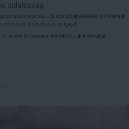
 és tudatosság
 egyre érzékenyebbek az állatok
érzelmi életére
. A főemlősök –
mi rendszere tudományosan is igazolt.
 ki, hanem párbeszédet indított az alábbi témákban:
mben