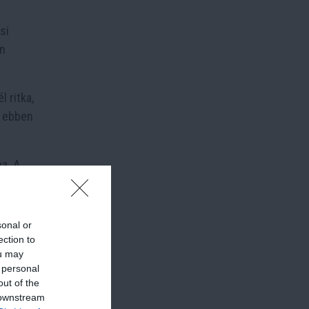
si
én
 ritka,
k ebben
a. A
sonal or
ection to
ou may
 personal
out of the
 downstream