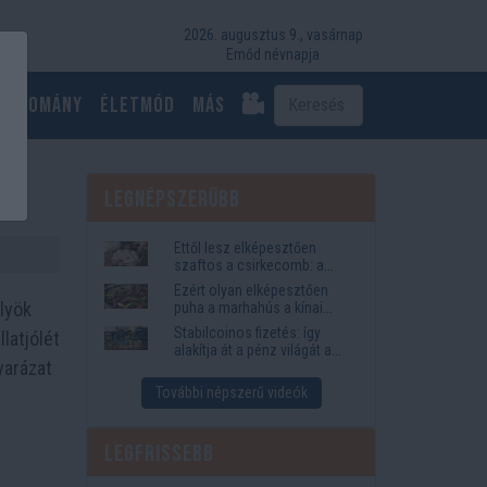
2026. augusztus 9., vasárnap
Emőd névnapja
Tudomány
Életmód
más
Legnépszerűbb
Ettől lesz elképesztően
szaftos a csirkecomb: a
sörös pác a titok
Ezért olyan elképesztően
ölyök
puha a marhahús a kínai
éttermekben
Stabilcoinos fizetés: így
latjólét
alakítja át a pénz világát a
yarázat
Visa, a Mastercard és a
Western Union
További népszerű videók
Legfrissebb