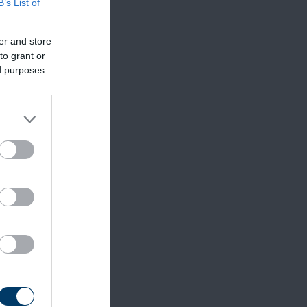
B’s List of
er and store
to grant or
ed purposes