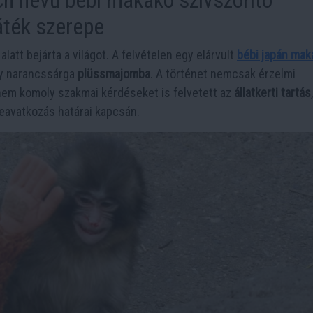
áték szerepe
latt bejárta a világot. A felvételen egy elárvult
bébi japán mak
gy narancssárga
plüssmajomba
. A történet nemcsak érzelmi
anem komoly szakmai kérdéseket is felvetett az
állatkerti tartás
eavatkozás határai kapcsán.