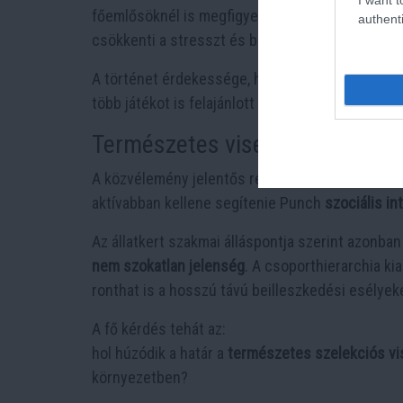
főemlősöknél is megfigyelhető. Az anyától korá
authenti
csökkenti a stresszt és biztonságérzetet ad.
A történet érdekessége, hogy a plüssjáték is ví
több játékot is felajánlott az állatkertnek, ami 
Természetes viselkedés vagy ál
A közvélemény jelentős része a videót látva azon
aktívabban kellene segítenie Punch
szociális in
Az állatkert szakmai álláspontja szerint azonba
nem szokatlan jelenség
. A csoporthierarchia ki
ronthat is a hosszú távú beilleszkedési esélyek
A fő kérdés tehát az:
hol húzódik a határ a
természetes szelekciós vi
környezetben?