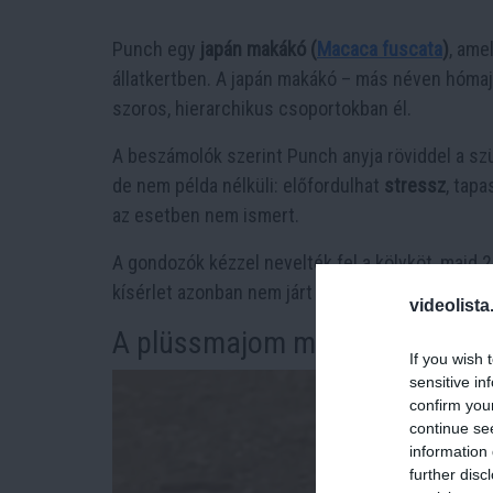
Punch egy
japán makákó (
Macaca fuscata
)
, ame
állatkertben. A japán makákó – más néven hóma
szoros, hierarchikus csoportokban él.
A beszámolók szerint Punch anyja röviddel a szül
de nem példa nélküli: előfordulhat
stressz
, tap
az esetben nem ismert.
A gondozók kézzel nevelték fel a kölyköt, majd 
kísérlet azonban nem járt sikerrel: a többi maká
videolista
A plüssmajom mint pótlék – IK
If you wish 
sensitive in
confirm you
continue se
information 
further disc