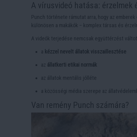
A vírusvideó hatása: érzelmek
Punch története rámutat arra, hogy az emberek
különösen a makákók – komplex társas és érzel
A videók terjedése nemcsak együttérzést váltott
a
kézzel nevelt állatok visszaillesztése
az
állatkerti etikai normák
az állatok mentális jólléte
a közösségi média szerepe az állatvédele
Van remény Punch számára?