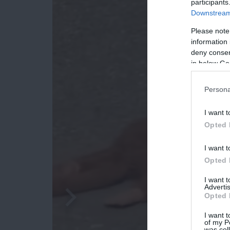
participants
Downstream 
Please note
information 
deny consent
in below Go
Persona
I want t
Opted 
I want t
Opted 
I want 
Advertis
Opted 
I want t
of my P
was col