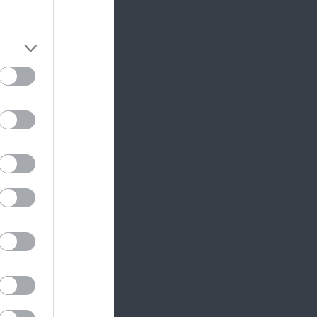
kon jól
m egyes