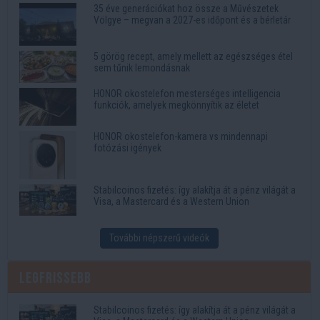
35 éve generációkat hoz össze a Művészetek
Völgye – megvan a 2027-es időpont és a bérletár
5 görög recept, amely mellett az egészséges étel
sem tűnik lemondásnak
HONOR okostelefon mesterséges intelligencia
funkciók, amelyek megkönnyítik az életet
HONOR okostelefon-kamera vs mindennapi
fotózási igények
Stabilcoinos fizetés: így alakítja át a pénz világát a
Visa, a Mastercard és a Western Union
További népszerű videók
Legfrissebb
Stabilcoinos fizetés: így alakítja át a pénz világát a