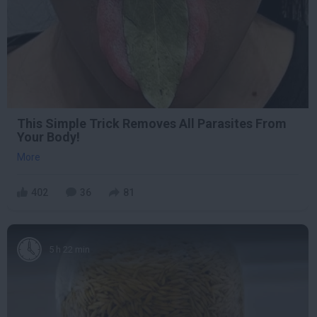
This Simple Trick Removes All Parasites From
Your Body!
More
402
36
81
5 h 22 min