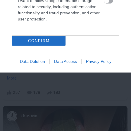
I want to allow Google to enable storage
related to security, including authentication
functionality and fraud prevention, and other
user protection.
CONFIRM
Data Deletion
Data Access
Privacy Policy
Stop Eating These 3 Foods That Are Known to
Cause Parasites
More
257
178
183
7 h 39 min