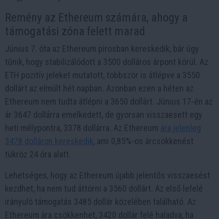
Remény az Ethereum számára, ahogy a
támogatási zóna felett marad
Június 7. óta az Ethereum pirosban kereskedik, bár úgy
tűnik, hogy stabilizálódott a 3500 dolláros árpont körül. Az
ETH pozitív jeleket mutatott, többször is átlépve a 3550
dollárt az elmúlt hét napban. Azonban ezen a héten az
Ethereum nem tudta átlépni a 3650 dollárt. Június 17-én az
ár 3647 dollárra emelkedett, de gyorsan visszaesett egy
heti mélypontra, 3378 dollárra. Az Ethereum
ára jelenleg
3478 dolláron kereskedik
, ami 0,85%-os árcsökkenést
tükröz 24 óra alatt.
Lehetséges, hogy az Ethereum újabb jelentős visszaesést
kezdhet, ha nem tud áttörni a 3560 dollárt. Az első lefelé
irányuló támogatás 3485 dollár közelében található. Az
Ethereum ára csökkenhet, 3420 dollár felé haladva, ha