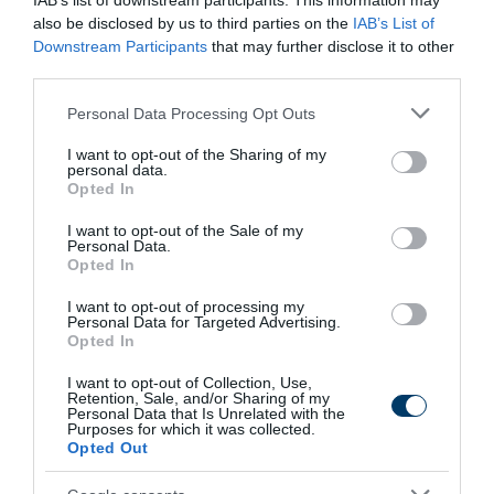
IAB’s list of downstream participants. This information may
171
121
258
also be disclosed by us to third parties on the
IAB’s List of
Downstream Participants
that may further disclose it to other
third parties.
7 h 31 min
Please note that this website/app uses one or more Google
Personal Data Processing Opt Outs
services and may gather and store information including but
not limited to your visit or usage behaviour. You may click to
I want to opt-out of the Sharing of my
personal data.
grant or deny consent to Google and its third-party tags to
Opted In
use your data for below specified purposes in below Google
consent section.
I want to opt-out of the Sale of my
Personal Data.
Opted In
I want to opt-out of processing my
Personal Data for Targeted Advertising.
5 Hidden Signs You Have Worms Inside Your
Opted In
Body
I want to opt-out of Collection, Use,
More
Retention, Sale, and/or Sharing of my
Personal Data that Is Unrelated with the
Purposes for which it was collected.
293
37
137
Opted Out