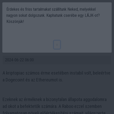
Érdekes és friss tartalmakat szállítunk Neked, melyekkel
nagyon sokat dolgozunk. Kaphatunk cserébe egy LÁJK-ot?
Köszönjük!
Raboo Szárnyal, Miközben a Dogecoin
Tovább Zuhan! Mi Következik az Ethereum
x
Mém Piac Számára?
2024-06-22 06:00
A kriptopiac számos érme esetében instabil volt, beleértve
a Dogecoint és az Ethereumot is.
Ezeknek az érméknek a bizonytalan állapota aggodalomra
ad okot a befektetők számára. A Raboo ezzel szemben
folyamatosan növeli előértékesítési számait, világszerte