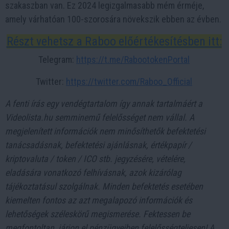
szakaszban van. Ez 2024 legizgalmasabb mém érméje,
amely várhatóan 100-szorosára növekszik ebben az évben.
Részt vehetsz a Raboo előértékesítésben itt:
Telegram:
https://t.me/RabootokenPortal
Twitter:
https://twitter.com/Raboo_Official
A fenti írás egy vendégtartalom így annak tartalmáért a
Videolista.hu semminemű felelősséget nem vállal. A
megjelenített információk nem minősíthetők befektetési
tanácsadásnak, befektetési ajánlásnak, értékpapír /
kriptovaluta / token / ICO stb. jegyzésére, vételére,
eladására vonatkozó felhívásnak, azok kizárólag
tájékoztatásul szolgálnak. Minden befektetés esetében
kiemelten fontos az azt megalapozó információk és
lehetőségek széleskörű megismerése. Fektessen be
megfontoltan, járjon el pénzügyeiben felelősségteljesen! A