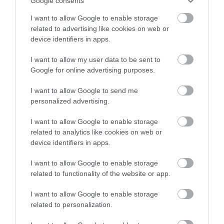
Google consents
I want to allow Google to enable storage
6 h 2 min
related to advertising like cookies on web or
device identifiers in apps.
I want to allow my user data to be sent to
Google for online advertising purposes.
I want to allow Google to send me
personalized advertising.
I want to allow Google to enable storage
Fungus Dries Up And Falls Off After The First
related to analytics like cookies on web or
Use
device identifiers in apps.
More
I want to allow Google to enable storage
related to functionality of the website or app.
272
185
95
I want to allow Google to enable storage
related to personalization.
6 h 46 min