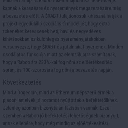
dollárért árulja. A Raboo token tulajdonosai lehetőséget
kapnak a keresésre és nyeremények megszerzésére még
a bevezetés előtt. A $RABT tulajdonosok kihasználhatják a
projekt egyedülálló szociális-fi modelljét, hogy extra
tokeneket keressenek heti, havi és negyedéves
kihívásokban és különleges nyereményjátékokban
versenyezve, hogy $RABT és jutalmakat nyerjenek. Minden
csodálatos funkciója miatt az elemzők arra számítanak,
hogy a Raboo ára 233%-kal fog nőni az előértékesítés
során, és 100-szorosára fog nőni a bevezetés napján.
Következtetés
Mind a Dogecoin, mind az Ethereum népszerű érmék a
piacon, amelyek jó hozamot nyújtottak a befektetőiknek.
Jelenleg azonban bizonytalan fázisban vannak. Ezzel
szemben a Raboo jó befektetési lehetőségnek bizonyult,
annak ellenére, hogy még mindig az előértékesítési