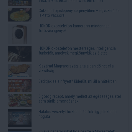
Visa, a Mastercard és a Western Union
Cukkinis tojáslepény serpenyőben – egyszerű és
laktató vacsora
HONOR okostelefon-kamera vs mindennapi
fotózási igények
HONOR okostelefon mesterséges intelligencia
funkciók, amelyek megkönnyítik az életet
Kiszárad Magyarország: a talajban dőlhet el a
vízválság
Betiltják az air fryert? Kiderült, mi áll a háttérben
5 görög recept, amely mellett az egészséges étel
sem tűnik lemondásnak
Halálos veszélyt hozhat a 40 fok: így jelezhet a
hőguta
35 éve generációkat hoz össze a Művészetek