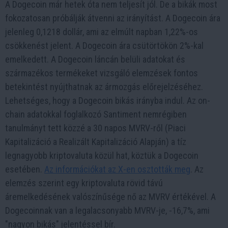
A Dogecoin már hetek óta nem teljesít jól. De a bikák most
fokozatosan próbálják átvenni az irányítást. A Dogecoin ára
jelenleg 0,1218 dollár, ami az elmúlt napban 1,22%-os
csökkenést jelent. A Dogecoin ára csütörtökön 2%-kal
emelkedett. A Dogecoin láncán belüli adatokat és
származékos termékeket vizsgáló elemzések fontos
betekintést nyújthatnak az ármozgás előrejelzéséhez.
Lehetséges, hogy a Dogecoin bikás irányba indul. Az on-
chain adatokkal foglalkozó Santiment nemrégiben
tanulmányt tett közzé a 30 napos MVRV-ről (Piaci
Kapitalizáció a Realizált Kapitalizáció Alapján) a tíz
legnagyobb kriptovaluta közül hat, köztük a Dogecoin
esetében.
Az információkat az X-en osztották meg
. Az
elemzés szerint egy kriptovaluta rövid távú
áremelkedésének valószínűsége nő az MVRV értékével. A
Dogecoinnak van a legalacsonyabb MVRV-je, -16,7%, ami
"nagyon bikás" jelentéssel bír.