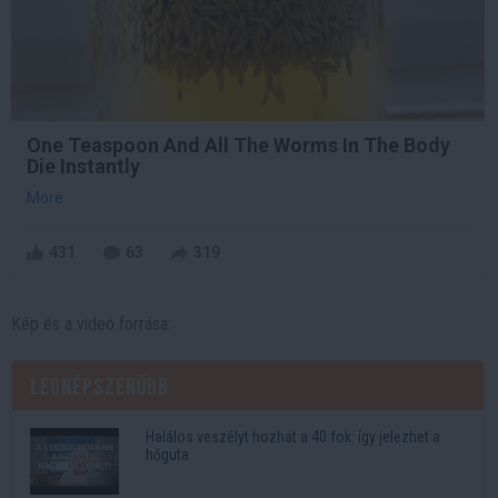
One Teaspoon And All The Worms In The Body
Die Instantly
More
431
63
319
Kép és a videó forrása:
Legnépszerűbb
Halálos veszélyt hozhat a 40 fok: így jelezhet a
hőguta