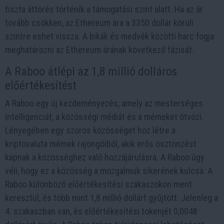
tiszta áttörés történik a támogatási szint alatt. Ha az ár
tovább csökken, az Ethereum ára a 3350 dollár körüli
szintre eshet vissza. A bikák és medvék közötti harc fogja
meghatározni az Ethereum árának következő fázisát.
A Raboo átlépi az 1,8 millió dolláros
előértékesítést
A Raboo egy új kezdeményezés, amely az mesterséges
intelligenciát, a közösségi médiát és a mémeket ötvözi.
Lényegében egy szoros közösséget hoz létre a
kriptovaluta mémek rajongóiból, akik erős ösztönzést
kapnak a közösséghez való hozzájárulásra. A Raboo úgy
véli, hogy ez a közösség a mozgalmuk sikerének kulcsa. A
Raboo különböző előértékesítési szakaszokon ment
keresztül, és több mint 1,8 millió dollárt gyűjtött. Jelenleg a
4. szakaszban van, és előértékesítési tokenjét 0,0048