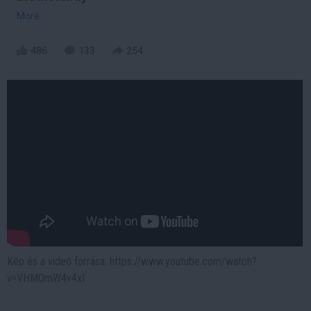
More
486
133
254
Kép és a videó forrása: https://www.youtube.com/watch?
v=VHMOmW4v4xI