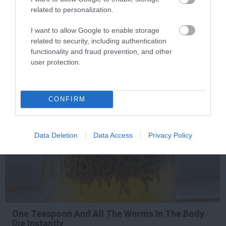
Stop Eating These 3 Foods That Are Known to
related to personalization.
Cause Parasites
I want to allow Google to enable storage
More
related to security, including authentication
functionality and fraud prevention, and other
190
116
257
user protection.
CONFIRM
3 h 26 min
Data Deletion
Data Access
Privacy Policy
One Teaspoon And All The Worms In The Body
Die Instantly