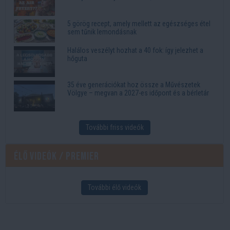
5 görög recept, amely mellett az egészséges étel
sem tűnik lemondásnak
Halálos veszélyt hozhat a 40 fok: így jelezhet a
hőguta
35 éve generációkat hoz össze a Művészetek
Völgye – megvan a 2027-es időpont és a bérletár
További friss videók
Élő videók / Premier
További élő videók