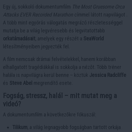
Egy új, sokkoló dokumentumfilm
The Most Gruesome Orca
Attacks EVER Recorded Marathon
címmel látott napvilágot .
A több mint egyórás válogatás megrázó részletességgel
mutatja be a világ legvéresebb és legvitatottabb
orkatámadásait
, amelyek egy részét a
SeaWorld
létesítményeiben jegyezték fel.
A film nemcsak drámai felvételekkel, hanem korábban
elhallgatott tragédiákkal is sokkolja a nézőt. Több tréner
halála is napvilágra kerül benne – köztük
Jessica Radcliffe
és
Steve Abel
megrendítő esete.
Fogság, stressz, halál – mit mutat meg a
videó?
A dokumentumfilm a következőkre fókuszál:
Tilikum
, a világ legnagyobb fogságban tartott orkája