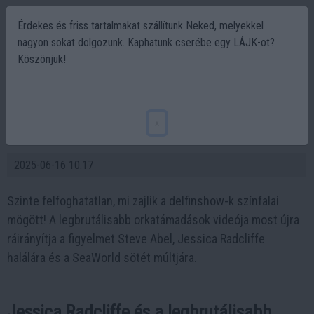
Érdekes és friss tartalmakat szállítunk Neked, melyekkel
nagyon sokat dolgozunk. Kaphatunk cserébe egy LÁJK-ot?
Köszönjük!
Jessica Radcliffe és Steve Abel tragédiája
után reflektorfénybe kerültek a
x
legdurvább orkatámadások okai
2025-06-16 10:17
Szinte felfoghatatlan, mi zajlik a delfinshow-k színfalai
mögött! A legbrutálisabb orkatámadások videója most újra
ráirányítja a figyelmet Steve Abel, Jessica Radcliffe
halálára és a SeaWorld sötét múltjára.
Jessica Radcliffe és a legbrutálisabb