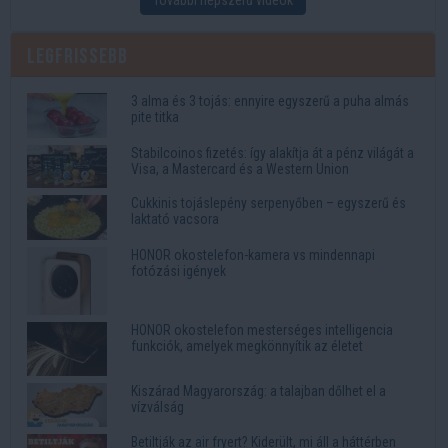
Legfrissebb
3 alma és 3 tojás: ennyire egyszerű a puha almás
pite titka
Stabilcoinos fizetés: így alakítja át a pénz világát a
Visa, a Mastercard és a Western Union
Cukkinis tojáslepény serpenyőben – egyszerű és
laktató vacsora
HONOR okostelefon-kamera vs mindennapi
fotózási igények
HONOR okostelefon mesterséges intelligencia
funkciók, amelyek megkönnyítik az életet
Kiszárad Magyarország: a talajban dőlhet el a
vízválság
Betiltják az air fryert? Kiderült, mi áll a háttérben