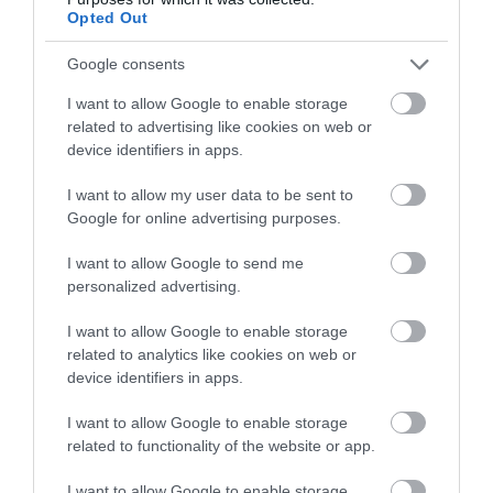
Opted Out
Google consents
This Simple Trick Removes All Parasites From
Your Body!
I want to allow Google to enable storage
More
related to advertising like cookies on web or
device identifiers in apps.
259
195
198
I want to allow my user data to be sent to
Google for online advertising purposes.
I want to allow Google to send me
10 h 3 min
personalized advertising.
I want to allow Google to enable storage
related to analytics like cookies on web or
device identifiers in apps.
I want to allow Google to enable storage
related to functionality of the website or app.
I want to allow Google to enable storage