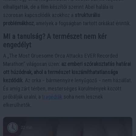
elhallgatták, de a film készítői szerint Abel halála is
szorosan kapcsolódik azokhoz a
strukturális
problémákhoz
, amelyek a fogságban tartott orkákat érintik.
Mi a tanulság? A természet nem kér
engedélyt
A „The Most Gruesome Orca Attacks EVER Recorded
Marathon” világosan üzen:
az emberi szórakoztatás határai
ott húzódnak, ahol a természet kiszámíthatatlansága
kezdődik
. Az orka – bármennyire lenyűgöző – nem háziállat.
És amíg zárt térben, mesterséges körülmények között
próbálják uralni, a
tragédiák
soha nem lesznek
elkerülhetők.
22 min