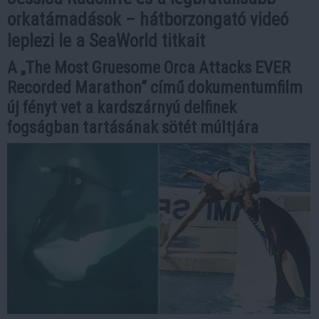
orkatámadások – hátborzongató videó
leplezi le a SeaWorld titkait
A „The Most Gruesome Orca Attacks EVER
Recorded Marathon” című dokumentumfilm
új fényt vet a kardszárnyú delfinek
fogságban tartásának sötét múltjára