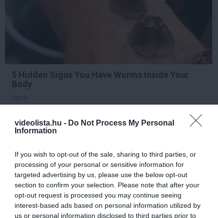
5 Hidden Signs You Have Worms Inside Your
Body
More
414
150
303
videolista.hu -
Do Not Process My Personal
Information
If you wish to opt-out of the sale, sharing to third parties, or
2 h 29 min
processing of your personal or sensitive information for
targeted advertising by us, please use the below opt-out
section to confirm your selection. Please note that after your
opt-out request is processed you may continue seeing
interest-based ads based on personal information utilized by
us or personal information disclosed to third parties prior to