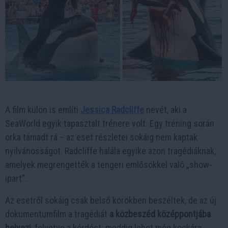
A film külön is említi
Jessica Radcliffe
nevét, aki a
SeaWorld egyik tapasztalt trénere volt. Egy tréning során
orka támadt rá – az eset részletei sokáig nem kaptak
nyilvánosságot. Radcliffe halála egyike azon tragédiáknak,
amelyek megrengették a tengeri emlősökkel való „show-
ipart”.
Az esetről sokáig csak belső körökben beszéltek, de az új
dokumentumfilm a tragédiát
a közbeszéd középpontjába
helyezi
, felvetve a kérdést: meddig lehet még kockára