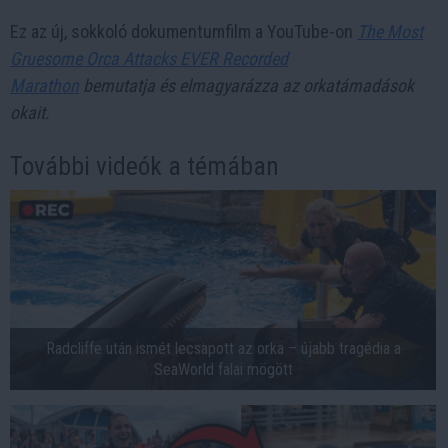
Ez az új, sokkoló dokumentumfilm a YouTube-on
The Most
Gruesome Orca Attacks EVER Recorded
Marathon
bemutatja és elmagyarázza az orkatámadások
okait.
További videók a témában
Radcliffe után ismét lecsapott az orka – újabb tragédia a
SeaWorld falai mögött