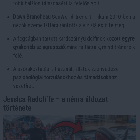
több halálos támadásért is felelős volt.
Dawn Brancheau
SeaWorld-trénert Tilikum 2010-ben a
nézők szeme láttára rántotta a víz alá és ölte meg.
A fogságban tartott kardszárnyú delfinek között
egyre
gyakoribb az agresszió
, mind fajtársaik, mind trénereik
felé.
A szórakoztatásra használt állatok szenvedése
pszichológiai torzulásokhoz és támadásokhoz
vezethet.
Jessica Radcliffe – a néma áldozat
története