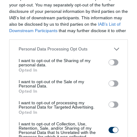
your opt-out. You may separately opt-out of the further
disclosure of your personal information by third parties on the
IAB’s list of downstream participants. This information may
also be disclosed by us to third parties on the
IAB’s List of
Downstream Participants
that may further disclose it to other
Fungus Dries Up And Falls Off After The First
third parties.
Use
Please note that this website/app uses one or more Google
More
Personal Data Processing Opt Outs
services and may gather and store information including but
not limited to your visit or usage behaviour. You may click to
I want to opt-out of the Sharing of my
485
104
394
personal data.
grant or deny consent to Google and its third-party tags to
Opted In
use your data for below specified purposes in below Google
consent section.
I want to opt-out of the Sale of my
Personal Data.
5 h 2 min
Opted In
I want to opt-out of processing my
Personal Data for Targeted Advertising.
Opted In
I want to opt-out of Collection, Use,
Retention, Sale, and/or Sharing of my
Personal Data that Is Unrelated with the
Purposes for which it was collected.