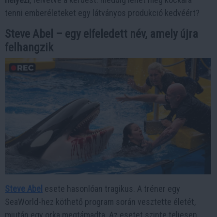
tenni emberéleteket egy látványos produkció kedvéért?
Steve Abel – egy elfeledett név, amely újra
felhangzik
Steve Abel
esete hasonlóan tragikus. A tréner egy
SeaWorld-hez köthető program során vesztette életét,
miután egy orka megtámadta. Az esetet szinte teljesen