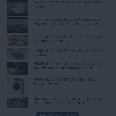
Halálos veszélyt hozhat a 40 fok: így jelezhet a
hőguta
35 éve generációkat hoz össze a Művészetek
Völgye – megvan a 2027-es időpont és a bérletár
5 görög recept, amely mellett az egészséges étel
sem tűnik lemondásnak
3 alma és 3 tojás: ennyire egyszerű a puha almás
pite titka
HONOR okostelefon mesterséges intelligencia
funkciók, amelyek megkönnyítik az életet
HONOR okostelefon-kamera vs mindennapi
fotózási igények
Stabilcoinos fizetés: így alakítja át a pénz világát a
Visa, a Mastercard és a Western Union
További népszerű videók