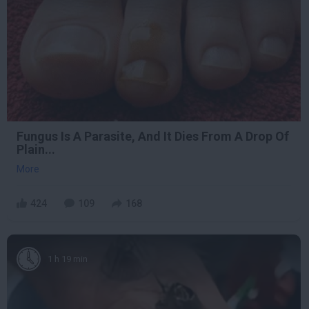
Fungus Is A Parasite, And It Dies From A Drop Of
Plain...
More
424
109
168
1 h 19 min