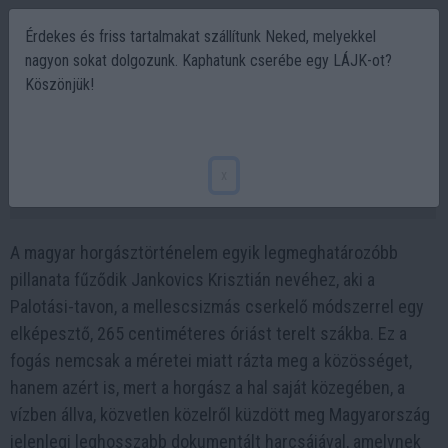
Érdekes és friss tartalmakat szállítunk Neked, melyekkel
nagyon sokat dolgozunk. Kaphatunk cserébe egy LÁJK-ot?
Köszönjük!
Rekorharcsa fogás vízben állva harcsa
cserkelés módszerrel - 265 cm - 106 kg
x
2026-01-25 23:06
A magyar horgásztörténelem egyik legmeghatározóbb
pillanata fűződik Jankovics Krisztián nevéhez, aki a
Palotási-tavon, a mellescsizmás cserkelő módszerrel egy
elképesztő, 265 centiméteres óriást terelt szákba. Ez a
fogás nemcsak a méretei miatt rázta meg a közösséget,
hanem azért is, mert a horgász a hal saját közegében, a
vízben állva, közvetlen közelről küzdött meg Magyarország
jelenlegi leghosszabb dokumentált harcsájával, amelynek