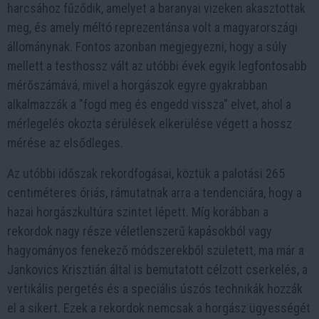
harcsához fűződik, amelyet a baranyai vizeken akasztottak
meg, és amely méltó reprezentánsa volt a magyarországi
állománynak. Fontos azonban megjegyezni, hogy a súly
mellett a testhossz vált az utóbbi évek egyik legfontosabb
mérőszámává, mivel a horgászok egyre gyakrabban
alkalmazzák a "fogd meg és engedd vissza" elvet, ahol a
mérlegelés okozta sérülések elkerülése végett a hossz
mérése az elsődleges.
Az utóbbi időszak rekordfogásai, köztük a palotási 265
centiméteres óriás, rámutatnak arra a tendenciára, hogy a
hazai horgászkultúra szintet lépett. Míg korábban a
rekordok nagy része véletlenszerű kapásokból vagy
hagyományos fenekező módszerekből született, ma már a
Jankovics Krisztián által is bemutatott célzott cserkelés, a
vertikális pergetés és a speciális úszós technikák hozzák
el a sikert. Ezek a rekordok nemcsak a horgász ügyességét