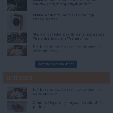
HONOR okostelefon mesterséges intelligencia
funkciók, amelyek megkönnyítik az életet
HONOR okostelefon-kamera vs mindennapi
fotózási igények
Stabilcoinos fizetés: így alakítja át a pénz világát a
Visa, a Mastercard és a Western Union
Ettől lesz elképesztően szaftos a csirkecomb: a
sörös pác a titok
További népszerű videók
Legfrissebb
Ettől lesz elképesztően szaftos a csirkecomb: a
sörös pác a titok
3 alma és 3 tojás: ennyire egyszerű a puha almás
pite titka