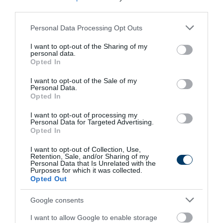
third parties.
Módszerek:
Míg a régebbi rekordok (pl. a 2010-es
Please note that this website/app uses one or more Google
tiszai) gyakran harcsázó kuttyogató módszerrel
Personal Data Processing Opt Outs
services and may gather and store information including but
születtek, a modern rekordoknál egyre nagyobb
not limited to your visit or usage behaviour. You may click to
I want to opt-out of the Sharing of my
szerepet kap a cserkelés és a speciális pelletes vagy
personal data.
grant or deny consent to Google and its third-party tags to
Opted In
nadályos felkínálás.
use your data for below specified purposes in below Google
consent section.
I want to opt-out of the Sale of my
Personal Data.
Ez a lista folyamatosan frissül, hiszen a hazai vizekben,
Opted In
mint például a Gyékényesi-tóban vagy a Dunában,
bizonyítottan élnek olyan példányok, amelyek súlya
I want to opt-out of processing my
Personal Data for Targeted Advertising.
megközelítheti a 120-130 kilogrammot is, de kifogásuk és
Opted In
partra segítésük emberfeletti teljesítményt igényel.
I want to opt-out of Collection, Use,
Retention, Sale, and/or Sharing of my
Personal Data that Is Unrelated with the
Purposes for which it was collected.
Opted Out
További videók a témában
Google consents
I want to allow Google to enable storage