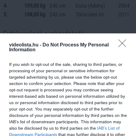
4.
109,00 kg
240 cm
Duna (Adony)
2004
5.
108,00 kg
242 cm
Töröcskei-tó
2011
Érdekességek a rekordokról:
Súly vs. Hossz:
Jól látható, hogy a listavezető 113 kg-
videolista.hu -
Do Not Process My Personal
Information
os hal "csupán" 230 cm volt, ami rendkívüli kondícióra
és tömzsi testfelépítésre utal. Ezzel szemben a
If you wish to opt-out of the sale, sharing to third parties, or
legújabb
265 cm-es palotási rekord
(Jankovics
processing of your personal or sensitive information for
Krisztián fogása) hossza messze felülmúlja ezeket,
targeted advertising by us, please use the below opt-out
section to confirm your selection. Please note that after your
ami biológiailag egy jóval idősebb, de nyúlánkabb
opt-out request is processed you may continue seeing
példányt jelent.
interest-based ads based on personal information utilized by
us or personal information disclosed to third parties prior to
A "100-as klub":
Magyarországon évente csupán
your opt-out. You may separately opt-out of the further
néhány 100 kg feletti példányt hitelesítenek, ami jól
disclosure of your personal information by third parties on the
IAB’s list of downstream participants. This information may
mutatja, mennyire ritka és értékes egy-egy ilyen
also be disclosed by us to third parties on the
IAB’s List of
matuzsálem.
Downstream Participants
that may further disclose it to other