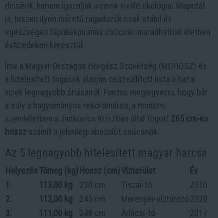
dicsérik, hanem igazolják vizeink kiváló ökológiai állapotát
is, hiszen ilyen méretű ragadozók csak stabil és
egészséges táplálékpiramis csúcsán maradhatnak életben
évtizedeken keresztül.
Íme a Magyar Országos Horgász Szövetség (MOHOSZ) és
a hitelesített fogások alapján összeállított lista a hazai
vizek legnagyobb óriásairól. Fontos megjegyezni, hogy bár
a súly a hagyományos rekordmérce, a modern
szemléletben a Jankovics Krisztián által fogott
265 cm-es
hossz
számít a jelenlegi abszolút csúcsnak.
Az 5 legnagyobb hitelesített magyar harcsa
Helyezés
Tömeg (kg)
Hossz (cm)
Vízterület
Év
1.
113,00 kg
230 cm
Tiszai-tó
2010
2.
112,00 kg
245 cm
Merenyei-víztározó
2020
3.
111,00 kg
248 cm
Adácsi-tó
2017