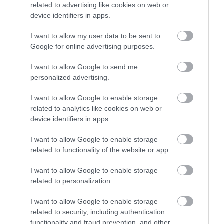
related to advertising like cookies on web or
device identifiers in apps.
I want to allow my user data to be sent to
Google for online advertising purposes.
Rekordméretű harcsa Lengyelországból – 292 centis fogás a
I want to allow Google to send me
Rybniki-tóból (videó)
personalized advertising.
I want to allow Google to enable storage
related to analytics like cookies on web or
device identifiers in apps.
I want to allow Google to enable storage
related to functionality of the website or app.
250 centis harcsát fogtak Ohaton - megdőlt az idei tórekord!
I want to allow Google to enable storage
(videó)
related to personalization.
I want to allow Google to enable storage
related to security, including authentication
functionality and fraud prevention, and other