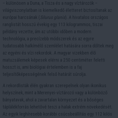
– különösen a Duna, a Tisza és a nagy víztározók –
világviszonylatban is kiemelkedő életteret biztosítanak az
európai harcsának (
Silurus glanis
). A hivatalos országos
ranglistát hosszú évekig egy 113 kilogrammos, tiszai
példány vezette, ám az utóbbi időben a modern
technológia, a precízebb módszerek és az egyre
tudatosabb halkímélő szemlélet hatására sorra dőltek meg
az egyéni és vízi rekordok. A magyar vizekben élő
matuzsálemek képesek elérni a 250 centiméter feletti
hosszt is, ami biológiai értelemben is a faj
teljesítőképességének felső határát súrolja.
A rekordlisták élén gyakran szerepelnek olyan ikonikus
helyszínek, mint a Merenyei-víztározó vagy a különböző
bányatavak, ahol a zavartalan környezet és a bőséges
táplálékforrás lehetővé teszi a halak extrém növekedését.
Az egyik leghíresebb korábbi csúcsbeállítás egy 112 kilós