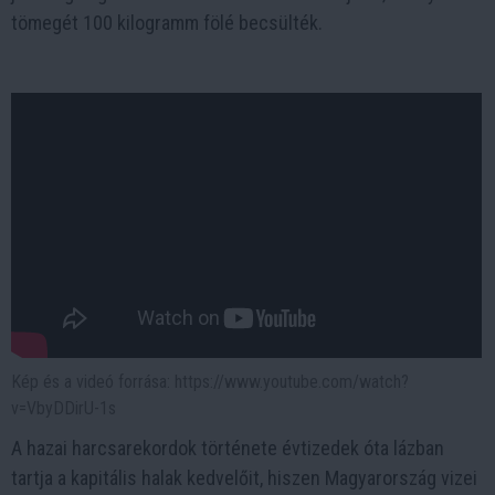
tömegét 100 kilogramm fölé becsülték.
Kép és a videó forrása: https://www.youtube.com/watch?
v=VbyDDirU-1s
A hazai harcsarekordok története évtizedek óta lázban
tartja a kapitális halak kedvelőit, hiszen Magyarország vizei