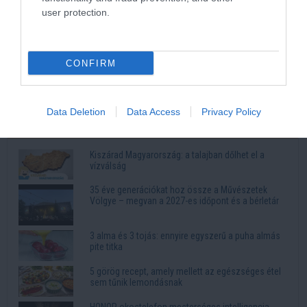
user protection.
CONFIRM
Megdőlt a harcsarekord: a legnagyobb harcsa 256 cm hosszú és
119,4 kg. | Horgászvideók
Data Deletion
Data Access
Privacy Policy
Legnépszerűbb
Kiszárad Magyarország: a talajban dőlhet el a
vízválság
35 éve generációkat hoz össze a Művészetek
Völgye – megvan a 2027-es időpont és a bérletár
3 alma és 3 tojás: ennyire egyszerű a puha almás
pite titka
5 görög recept, amely mellett az egészséges étel
sem tűnik lemondásnak