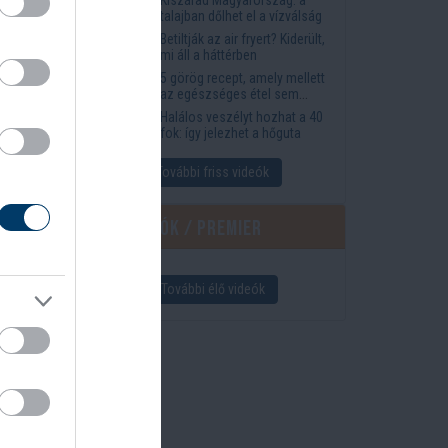
megkönnyítik az életet
talajban dőlhet el a vízválság
Betiltják az air fryert? Kiderült,
mi áll a háttérben
ls
5 görög recept, amely mellett
az egészséges étel sem
tűnik lemondásnak
Halálos veszélyt hozhat a 40
fok: így jelezhet a hőguta
További friss videók
Élő videók / Premier
További élő videók