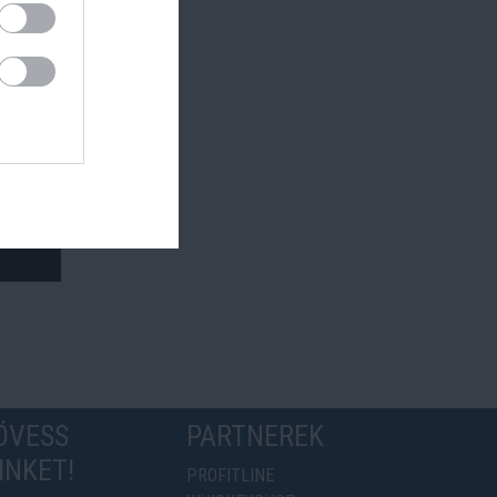
ÖVESS
PARTNEREK
INKET!
PROFITLINE