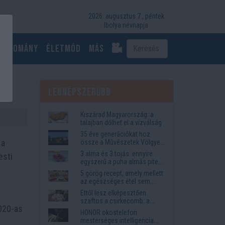
2026. augusztus 7., péntek
Ibolya névnapja
Tudomány
Életmód
más
Legnépszerűbb
Kiszárad Magyarország: a
talajban dőlhet el a vízválság
35 éve generációkat hoz
 a
össze a Művészetek Völgye
– megvan a 2027-es időpont
3 alma és 3 tojás: ennyire
esti
és a bérletár
egyszerű a puha almás pite
titka
5 görög recept, amely mellett
az egészséges étel sem
tűnik lemondásnak
Ettől lesz elképesztően
szaftos a csirkecomb: a
2020-as
sörös pác a titok
HONOR okostelefon
mesterséges intelligencia