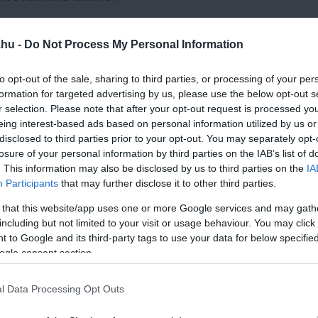
ó hírrel kezdődik, mivel is keddődhetne mással: „Magyar Péter
.hu -
Do Not Process My Personal Information
to opt-out of the sale, sharing to third parties, or processing of your per
formation for targeted advertising by us, please use the below opt-out s
t
r selection. Please note that after your opt-out request is processed y
eing interest-based ads based on personal information utilized by us or
fogadta Dzsudzsák Balázst
disclosed to third parties prior to your opt-out. You may separately opt-
g az orosz elnököt
losure of your personal information by third parties on the IAB’s list of
 apropoján indult békement a Hősök teréről Kalinyingrádban, 
. This information may also be disclosed by us to third parties on the
IA
Participants
that may further disclose it to other third parties.
 that this website/app uses one or more Google services and may gath
eót!
including but not limited to your visit or usage behaviour. You may click 
 to Google and its third-party tags to use your data for below specifi
ogle consent section.
1 h 50 min
6 h 0 min
l Data Processing Opt Outs