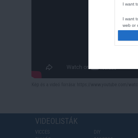
I want 
I want t
web or d
I want t
or app.
I want t
I want t
authenti
Kép és a videó forrása: https://www.youtube.com/w
VIDEOLISTÁK
VICCES
DIY