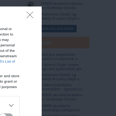
funkciók, amelyek
HONOR okostelefon-kamera
megkönnyítik az életet
vs mindennapi fotózási
igények
Stabilcoinos fizetés: így
alakítja át a pénz világát a
Visa, a Mastercard és a
Western Union
További népszerű videók
sonal or
ection to
ou may
Legfrissebb
 personal
out of the
Ettől lesz elképesztően
 downstream
szaftos a csirkecomb: a
Nagy
B’s List of
sörös pác a titok
3 alma és 3 tojás: ennyire
egyszerű a puha almás pite
titka
Stabilcoinos fizetés: így
er and store
alakítja át a pénz világát a
to grant or
Visa, a Mastercard és a
Cukkinis tojáslepény
ed purposes
Western Union
serpenyőben – egyszerű és
laktató vacsora
HONOR okostelefon-kamera
vs mindennapi fotózási
igények
HONOR okostelefon
mesterséges intelligencia
funkciók, amelyek
Kiszárad Magyarország: a