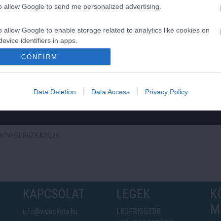
to allow Google to send me personalized advertising.
o allow Google to enable storage related to analytics like cookies on
evice identifiers in apps.
CONFIRM
o allow Google to enable storage related to functionality of the website
o allow Google to enable storage related to personalization.
Data Deletion
Data Access
Privacy Policy
o allow Google to enable storage related to security, including
cation functionality and fraud prevention, and other user protection.
atch?v=GLRuZKA2Qzs
KAPCSOLAT
LEGEK
K
M
info@videolista.hu
LEGFRISSEBB