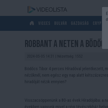
É
d
Vicces
Bulvár
Gazdaság
Crypto
Robbant a neten a Bödőcs
2024-05-05 14:31
| Nézettség: 1552
Bödőcs Tibor 4 perces Híradóval jelentkezett, m
nézőknél, nem egész egy nap alatt kétszázezres 
hiradóját nézik ennyien?
Visszacsöppenünk a 80-as évek Híradójába: a nag
években vagyunk mivel a régi tévészékház helyett