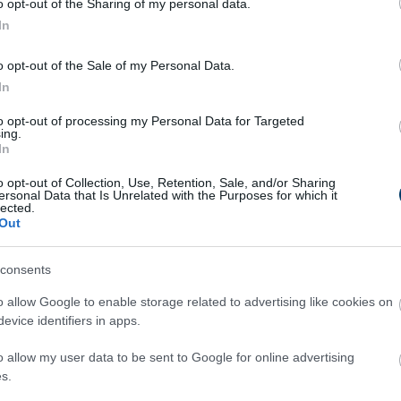
o opt-out of the Sharing of my personal data.
In
 Simple Trick Removes
Fungus Dries Up And Fal
o opt-out of the Sale of my Personal Data.
Parasites From Your
Off After The First Use
In
!
More
to opt-out of processing my Personal Data for Targeted
ing.
In
0
30
105
210
59
254
o opt-out of Collection, Use, Retention, Sale, and/or Sharing
ersonal Data that Is Unrelated with the Purposes for which it
lected.
Out
consents
o allow Google to enable storage related to advertising like cookies on
evice identifiers in apps.
o allow my user data to be sent to Google for online advertising
s.