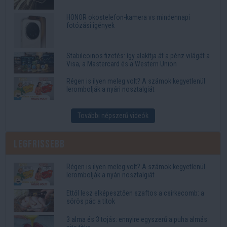
HONOR okostelefon-kamera vs mindennapi
fotózási igények
Stabilcoinos fizetés: így alakítja át a pénz világát a
Visa, a Mastercard és a Western Union
Régen is ilyen meleg volt? A számok kegyetlenül
lerombolják a nyári nosztalgiát
További népszerű videók
Legfrissebb
Régen is ilyen meleg volt? A számok kegyetlenül
lerombolják a nyári nosztalgiát
Ettől lesz elképesztően szaftos a csirkecomb: a
sörös pác a titok
3 alma és 3 tojás: ennyire egyszerű a puha almás