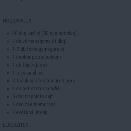
HOZZÁVALÓK
80 dkg karfiol (50 dkg pucolva)
2 db vöröshagyma (4 dkg)
1-2 db fokhagymagerezd
1 csokor petrezselyem
1 db tojás (L-es)
1 teáskanál só
¼ teáskanál frissen őrölt bors
1 csipet szerecsendió
5 dkg trappista sajt
6 dkg zsemlemorzsa
2 evőkanál étolaj
ELKÉSZÍTÉS