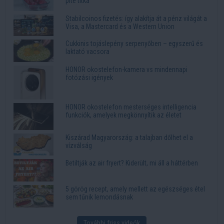
pite titka
Stabilcoinos fizetés: így alakítja át a pénz világát a
Visa, a Mastercard és a Western Union
Cukkinis tojáslepény serpenyőben – egyszerű és
laktató vacsora
HONOR okostelefon-kamera vs mindennapi
fotózási igények
HONOR okostelefon mesterséges intelligencia
funkciók, amelyek megkönnyítik az életet
Kiszárad Magyarország: a talajban dőlhet el a
vízválság
Betiltják az air fryert? Kiderült, mi áll a háttérben
5 görög recept, amely mellett az egészséges étel
sem tűnik lemondásnak
További friss videók