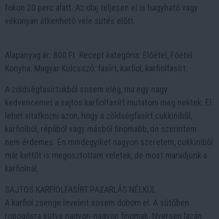
fokon 20 perc alatt. Az olaj teljesen el is hagyható vagy
vékonyan átkenhető vele sütés előtt.
Alapanyag ár: 800 Ft Recept kategória: Előétel, Főétel
Konyha: Magyar Kulcsszó: fasírt, karfiol, karfiolfasírt
A zöldségfasírtokból sosem elég, ma egy nagy
kedvencemet a sajtos karfiolfasírt mutatom meg nektek. El
lehet vitatkozni azon, hogy a zöldségfasírt cukkiniből,
karfiolból, répából vagy másból finomabb, de szerintem
nem érdemes. Én mindegyiket nagyon szeretem, cukkiniből
már kettőt is megosztottam veletek, de most maradjunk a
karfiolnál.
SAJTOS KARFIOLFASÍRT PAZARLÁS NÉLKÜL
A karfiol zsenge leveleit sosem dobom el. A sütőben
ropogósra sütve nagyon-nagyon finomak. Nyersen lazán