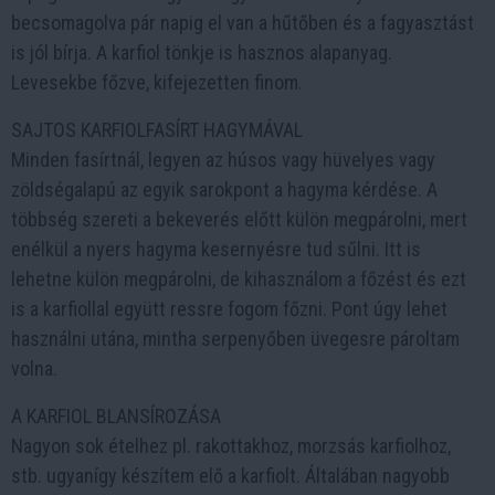
becsomagolva pár napig el van a hűtőben és a fagyasztást
is jól bírja. A karfiol tönkje is hasznos alapanyag.
Levesekbe főzve, kifejezetten finom.
SAJTOS KARFIOLFASÍRT HAGYMÁVAL
Minden fasírtnál, legyen az húsos vagy hüvelyes vagy
zöldségalapú az egyik sarokpont a hagyma kérdése. A
többség szereti a bekeverés előtt külön megpárolni, mert
enélkül a nyers hagyma kesernyésre tud sűlni. Itt is
lehetne külön megpárolni, de kihasználom a főzést és ezt
is a karfiollal együtt ressre fogom főzni. Pont úgy lehet
használni utána, mintha serpenyőben üvegesre pároltam
volna.
A KARFIOL BLANSÍROZÁSA
Nagyon sok ételhez pl. rakottakhoz, morzsás karfiolhoz,
stb. ugyanígy készítem elő a karfiolt. Általában nagyobb