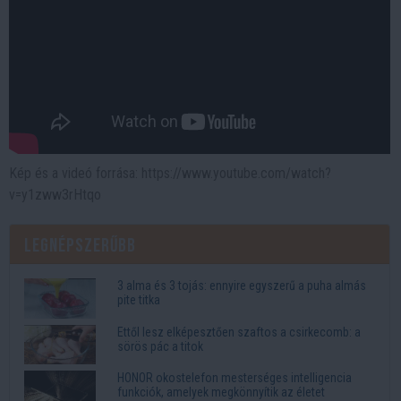
Kép és a videó forrása: https://www.youtube.com/watch?
v=y1zww3rHtqo
Legnépszerűbb
3 alma és 3 tojás: ennyire egyszerű a puha almás
pite titka
Ettől lesz elképesztően szaftos a csirkecomb: a
sörös pác a titok
HONOR okostelefon mesterséges intelligencia
funkciók, amelyek megkönnyítik az életet