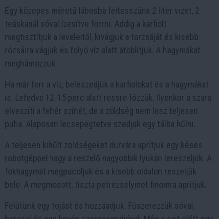
Egy közepes méretű lábosba feltesszünk 2 liter vizet, 2
teáskanál sóval ízesítve forrni. Addig a karfiolt
megtisztítjuk a leveleitől, kivágjuk a torzsáját és kisebb
rózsáira vágjuk és folyó víz alatt átöblítjük. A hagymákat
meghámozzuk.
Ha már forr a víz, beleszedjük a karfiolokat és a hagymákat
is. Lefedve 12-15 perc alatt ressre főzzük. Ilyenkor a szára
elveszíti a fehér színét, de a zöldség nem lesz teljesen
puha. Alaposan lecsepegtetve szedjük egy tálba hűlni.
A teljesen kihűlt zöldségeket durvára aprítjuk egy késes
robotgéppel vagy a reszelő nagyobbik lyukán lereszeljük. A
fokhagymát megpucoljuk és a kisebb oldalon reszeljük
bele. A megmosott, tiszta petrezselymet finomra aprítjuk.
Felütünk egy tojást és hozzáadjuk. Fűszerezzük sóval,
borssal és egy kevés szerecsendióval. Még a sajt előtt egy