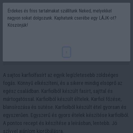
Érdekes és friss tartalmakat szállítunk Neked, melyekkel
nagyon sokat dolgozunk. Kaphatunk cserébe egy LÁJK-ot?
Köszönjük!
Sajtos karfiolfasírt recept ?️
zöldségfasírt, amit ki kell próbálnod!
x
2023-03-06 11:18
A sajtos karfiolfasírt az egyik legízletesebb zöldséges
fogás. Könnyű elkészíteni, és a sikere mindig elsöprő az
egész családban. Karfiolból készült fasirt, sajttal és
mártogatóssal. Karfiolból készült éltelek. Karfiol főzése,
blansírozása és sütése. Karfiolból készült étel gyorsan és
egyszerűen. Egyszerű és gyors ételek készítése karfiolból.
A pontos recept és készítése a leírásban, lentebb. Jó
szívvel ajánlom kipróbálásra.