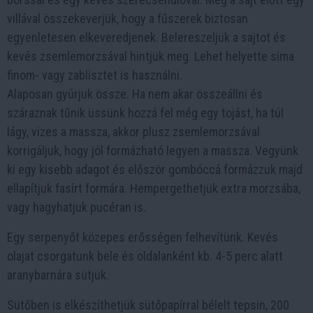
villával összekeverjük, hogy a fűszerek biztosan
egyenletesen elkeveredjenek. Belereszeljük a sajtot és
kevés zsemlemorzsával hintjük meg. Lehet helyette sima
finom- vagy zablisztet is használni.
Alaposan gyúrjuk össze. Ha nem akar összeállni és
száraznak tűnik üssünk hozzá fel még egy tojást, ha túl
lágy, vizes a massza, akkor plusz zsemlemorzsával
korrigáljuk, hogy jól formázható legyen a massza. Vegyünk
ki egy kisebb adagot és először gombóccá formázzuk majd
ellapítjuk fasírt formára. Hempergethetjük extra morzsába,
vagy hagyhatjuk pucéran is.
Egy serpenyőt közepes erősségen felhevítünk. Kevés
olajat csorgatunk bele és oldalanként kb. 4-5 perc alatt
aranybarnára sütjük.
Sütőben is elkészíthetjük sütőpapírral bélelt tepsin, 200