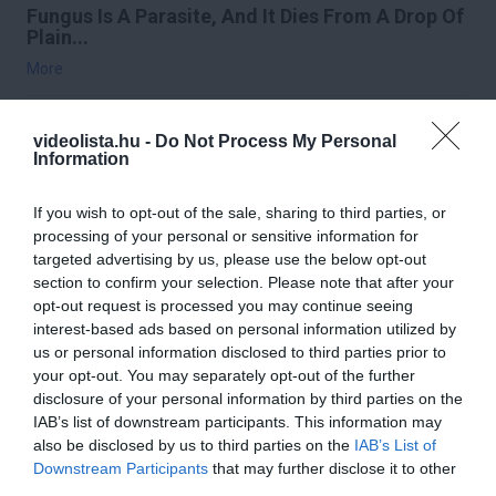
Fungus Is A Parasite, And It Dies From A Drop Of
Plain...
More
155
39
174
videolista.hu -
Do Not Process My Personal
Information
If you wish to opt-out of the sale, sharing to third parties, or
2 h 33 min
processing of your personal or sensitive information for
targeted advertising by us, please use the below opt-out
section to confirm your selection. Please note that after your
opt-out request is processed you may continue seeing
interest-based ads based on personal information utilized by
us or personal information disclosed to third parties prior to
your opt-out. You may separately opt-out of the further
disclosure of your personal information by third parties on the
IAB’s list of downstream participants. This information may
also be disclosed by us to third parties on the
IAB’s List of
This Simple Trick Removes All Parasites From
Downstream Participants
that may further disclose it to other
Your Body!
third parties.