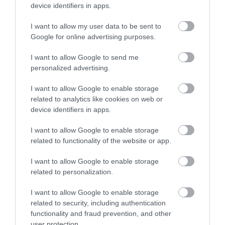
device identifiers in apps.
489
58
346
I want to allow my user data to be sent to
Google for online advertising purposes.
7 h 24 min
I want to allow Google to send me
personalized advertising.
I want to allow Google to enable storage
related to analytics like cookies on web or
device identifiers in apps.
I want to allow Google to enable storage
related to functionality of the website or app.
I want to allow Google to enable storage
Stop Eating These 3 Foods That Are Known to
related to personalization.
Cause Parasites
More
I want to allow Google to enable storage
related to security, including authentication
functionality and fraud prevention, and other
198
125
185
user protection.