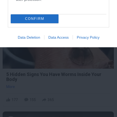
3 h 2 min
CONFIRM
Data Deletion
Data Access
Privacy Policy
5 Hidden Signs You Have Worms Inside Your
Body
More
177
155
365