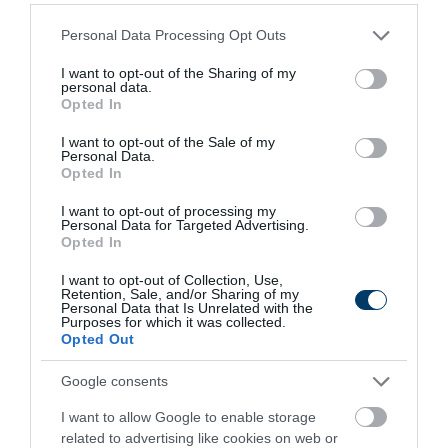
More
Please note that this website/app uses one or more Google
Personal Data Processing Opt Outs
services and may gather and store information including but
489
81
325
not limited to your visit or usage behaviour. You may click to
I want to opt-out of the Sharing of my
personal data.
grant or deny consent to Google and its third-party tags to
Opted In
use your data for below specified purposes in below Google
consent section.
I want to opt-out of the Sale of my
5 h 2 min
Personal Data.
Opted In
I want to opt-out of processing my
Personal Data for Targeted Advertising.
Opted In
I want to opt-out of Collection, Use,
Retention, Sale, and/or Sharing of my
Personal Data that Is Unrelated with the
Purposes for which it was collected.
Opted Out
Fungus Dries Up And Falls Off After The First
Google consents
Use
I want to allow Google to enable storage
More
related to advertising like cookies on web or