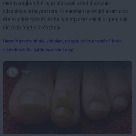
mennyiségben 5-6 fejet előfözök és kihűlés után
adagokban lefagyasztom. Ez nagyban lerövidíti a karfiolos
ételek elkészítését, és ha már egyszer nekiállok nem sok
idő több fejet előkészíteni.
Hasonló gasztronómiai videókat, recepteket és a csodás éltelek
elkészítését ide kattintva nézhet meg!
28 min