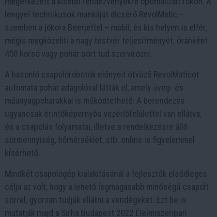
megérkezett a kisebb rendezvényekre optimalizált rokon. A
lengyel technikusok munkáját dicsérő RevolMatic –
szemben a jókora Beerjettel – mobil, és kis helyen is elfér,
mégis megközelíti a nagy testvér teljesítményét: óránként
450 korsó vagy pohár sört tud szervírozni.
A hasonló csapolórobotok előnyeit ötvöző RevolMaticot
automata pohár adagolóval látták el, amely üveg- és
műanyagpoharakkal is működtethető. A berendezés
ugyancsak érintőképernyős vezérlőfelülettel van ellátva,
és a csapolás folyamatai, illetve a rendelkezésre álló
sörmennyiség, hőmérséklet, stb. online is figyelemmel
kísérhető.
Mindkét csapológép kialakításánál a fejlesztők elsődleges
célja az volt, hogy a lehető legmagasabb minőségű csapolt
sörrel, gyorsan tudják ellátni a vendégeket. Ezt be is
mutatják majd a Sirha Budapest 2022 Élelmiszeripari