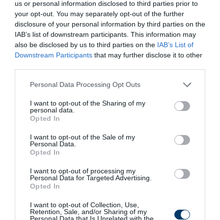
us or personal information disclosed to third parties prior to
your opt-out. You may separately opt-out of the further
Kép és a videó forrása: https://www.youtube.com/watch?
disclosure of your personal information by third parties on the
v=wE8gB94xg-g
IAB’s list of downstream participants. This information may
also be disclosed by us to third parties on the
IAB’s List of
Azokon a vendéglátóhelyeken – kiváltképp koncerteken
Downstream Participants
that may further disclose it to other
vagy meccseken – ahol egyszerre sok sör fogy, igen
third parties.
fontos szempont, hogy az eladott sör csapoltan kerüljön a
Please note that this website/app uses one or more Google
Personal Data Processing Opt Outs
fogyasztókhoz. A hordós sör ugyanis nem csak
services and may gather and store information including but
környezettudatosabb megoldás, mint a dobozos, vagy
not limited to your visit or usage behaviour. You may click to
I want to opt-out of the Sharing of my
personal data.
grant or deny consent to Google and its third-party tags to
üveges termékek, hanem a legtöbb esetben frissebben is
Opted In
use your data for below specified purposes in below Google
jut el a szomjas vendégekhez.
consent section.
I want to opt-out of the Sale of my
Personal Data.
Ennek oka, hogy a sörgyárak által használt, speciális
Opted In
hordókba fejtett sörök egy-egy nagy rendezvényre
I want to opt-out of processing my
közvetlenül a sörgyárból, ha úgy vesszük, egyenesen a
Personal Data for Targeted Advertising.
Opted In
gyár tartályaiból érkeznek a csapolás helyszínére, így
jobban érezhetők bennük az elsődleges aromák, kiváltképp
I want to opt-out of Collection, Use,
Retention, Sale, and/or Sharing of my
a komló frissítő illata és íze.
Personal Data that Is Unrelated with the