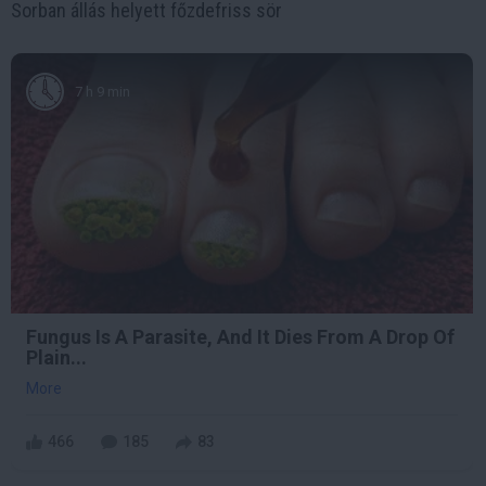
Sorban állás helyett főzdefriss sör
7 h 9 min
Fungus Is A Parasite, And It Dies From A Drop Of
Plain...
More
466
185
83