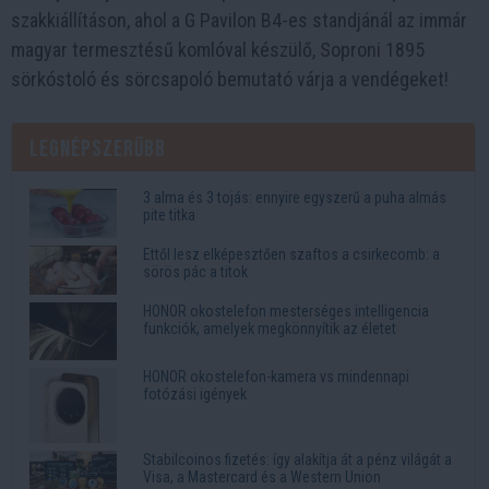
szakkiállításon, ahol a G Pavilon B4-es standjánál az immár
magyar termesztésű komlóval készülő, Soproni 1895
sörkóstoló és sörcsapoló bemutató várja a vendégeket!
Legnépszerűbb
3 alma és 3 tojás: ennyire egyszerű a puha almás
pite titka
Ettől lesz elképesztően szaftos a csirkecomb: a
sörös pác a titok
HONOR okostelefon mesterséges intelligencia
funkciók, amelyek megkönnyítik az életet
HONOR okostelefon-kamera vs mindennapi
fotózási igények
Stabilcoinos fizetés: így alakítja át a pénz világát a
Visa, a Mastercard és a Western Union