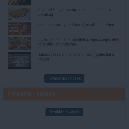
Kiszárad Magyarország: a talajban dőlhet el a
vízválság
Betiltják az air fryert? Kiderült, mi áll a háttérben
5 görög recept, amely mellett az egészséges étel
sem tűnik lemondásnak
Halálos veszélyt hozhat a 40 fok: így jelezhet a
hőguta
További friss videók
Élő videók / Premier
További élő videók