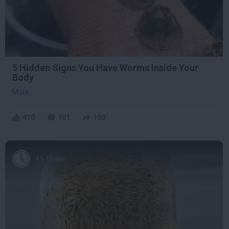
5 Hidden Signs You Have Worms Inside Your
Body
More
410
101
150
4 h 19 min