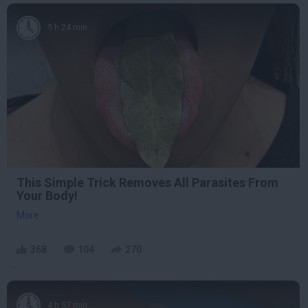
5 h 24 min
This Simple Trick Removes All Parasites From
Your Body!
More
368
104
270
4 h 57 min