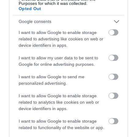
Purposes for which it was collected.
Opted Out
Ám hiába friss a sör, ha a tömegrendezvényeken nem jut el
kellő gyorsasággal a fogyasztókhoz. Egy hagyományos
Google consents
sörcsappal, ha az tökéletesen van beállítva, és egy
I want to allow Google to enable storage
gyakorlott csapolómester működteti, kb. 12 másodperc
related to advertising like cookies on web or
alatt csapolható ki egy korsó sör. Ám a robottechnológia
device identifiers in apps.
ennél sokkal gyorsabban végez pontos munkát!
I want to allow my user data to be sent to
Google for online advertising purposes.
Hat korsó sör, egy gombnyomásra
I want to allow Google to send me
A magyar fogyasztók az elmúlt években egyebek mellett a
personalized advertising.
VOLT Fesztiválon, a Puskás és a Groupama Arénában, a
Balaton Soundon vagy az EFOTT-on is találkozhattak a
I want to allow Google to enable storage
related to analytics like cookies on web or
Beerjet nevű gyorscsapoló berendezéssel, amely korábban
device identifiers in apps.
díjat is nyert a Sirha Budapest termékversenyének
technológia kategóriájában. Az osztrák fejlesztésű Beerjet,
I want to allow Google to enable storage
amely óránként akár több mint ezer korsót is képes
related to functionality of the website or app.
hibátlanul megtölteni – 7 másodperc alatt hatot –, előre