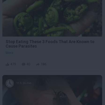
Stop Eating These 3 Foods That Are Known to
Cause Parasites
More
479
40
186
11 h 36 min