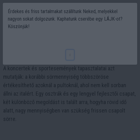
Érdekes és friss tartalmakat szállítunk Neked, melyekkel
nagyon sokat dolgozunk. Kaphatunk cserébe egy LÁJK-ot?
Köszönjük!
Sörcsapoló robotoké a jövő
2022-03-25 11:08
x
A koncertek és sportesemények tapasztalatai azt
mutatják: a korábbi sörmennyiség többszöröse
értékesíthető azoknál a pultoknál, ahol nem kell sorban
állni az italért. Egy osztrák és egy lengyel fejlesztői csapat,
két különböző megoldást is talált arra, hogyha rövid idő
alatt, nagy mennyiségben van szükség frissen csapolt
sörre.