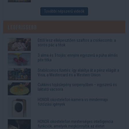
További népszerű videók
Legfrissebb
Ettől lesz elképesztően szaftos a csirkecomb: a
sörös pác a titok
3 alma és 3 tojás: ennyire egyszerű a puha almás
pite titka
Stabilcoinos fizetés: így alakítja át a pénz világát a
Visa, a Mastercard és a Western Union
Cukkinis tojáslepény serpenyőben – egyszerű és
laktató vacsora
HONOR okostelefon-kamera vs mindennapi
fotózási igények
HONOR okostelefon mesterséges intelligencia
funkciók, amelyek megkönnyítik az életet