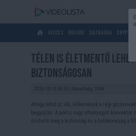
É
d
Vicces
Bulvár
Gazdaság
Crypto
Télen is életmentő lehet
biztonságosan
2025-10-10 06:55
| Nézettség: 1944
Ahogy lehűl az idő, előkerülnek a régi gázkonve
begyújtás. A poros vagy elhanyagolt konvektor 
őrizhető meg a biztonság és a hatékonyság a fű