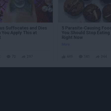
us Suffocates and Dies
5 Parasite-Causing Foo
 You Apply This at
You Should Stop Eating
t
Right Now
More
2
70
297
449
141
344