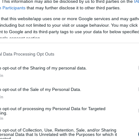
. This information may also be disclosed by us to third parties on the
IA
Participants
that may further disclose it to other third parties.
 that this website/app uses one or more Google services and may gath
including but not limited to your visit or usage behaviour. You may click 
 to Google and its third-party tags to use your data for below specifi
ogle consent section.
l Data Processing Opt Outs
o opt-out of the Sharing of my personal data.
In
o opt-out of the Sale of my Personal Data.
. Ekkor a konvektor teljes lángon kezd működni.
In
ással működik, azonban a régebbi típusoknál a
kézi gyújtás
to
to opt-out of processing my Personal Data for Targeted
ági szabályok betartása
.
ing.
In
ztonság
o opt-out of Collection, Use, Retention, Sale, and/or Sharing
ersonal Data that Is Unrelated with the Purposes for which it
 élettartamot növeli, hanem a
gázfogyasztás
optimalizálásába
lected.