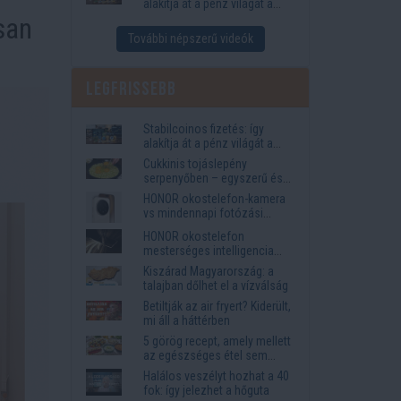
alakítja át a pénz világát a
Visa, a Mastercard és a
san
Western Union
További népszerű videók
Legfrissebb
Stabilcoinos fizetés: így
alakítja át a pénz világát a
Visa, a Mastercard és a
Cukkinis tojáslepény
Western Union
serpenyőben – egyszerű és
laktató vacsora
HONOR okostelefon-kamera
vs mindennapi fotózási
igények
HONOR okostelefon
mesterséges intelligencia
funkciók, amelyek
Kiszárad Magyarország: a
megkönnyítik az életet
talajban dőlhet el a vízválság
Betiltják az air fryert? Kiderült,
mi áll a háttérben
5 görög recept, amely mellett
az egészséges étel sem
tűnik lemondásnak
Halálos veszélyt hozhat a 40
fok: így jelezhet a hőguta