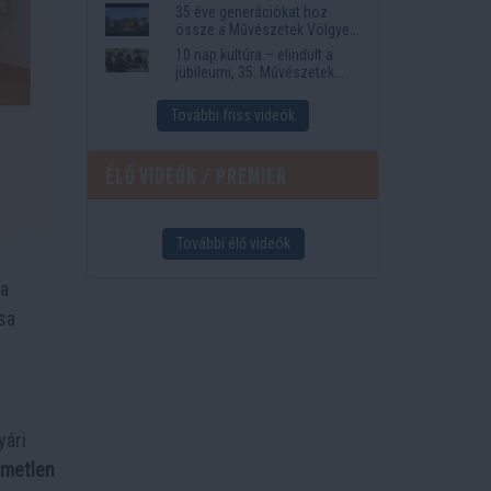
35 éve generációkat hoz
össze a Művészetek Völgye
– megvan a 2027-es időpont
10 nap kultúra – elindult a
és a bérletár
jubileumi, 35. Művészetek
Völgye
További friss videók
Élő videók / Premier
További élő videók
 a
sa
yári
emetlen