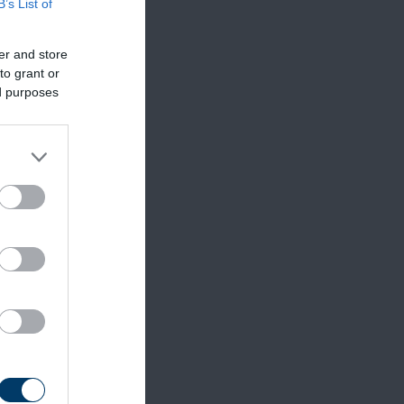
B’s List of
er and store
to grant or
ed purposes
vábbra
n is