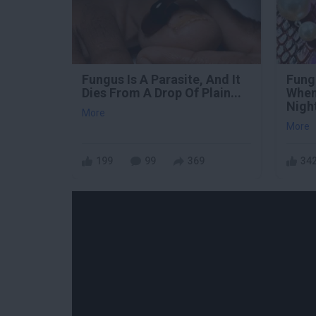
Fungus Is A Parasite, And It
Fung
Dies From A Drop Of Plain...
When
Nigh
More
More
199
99
369
34