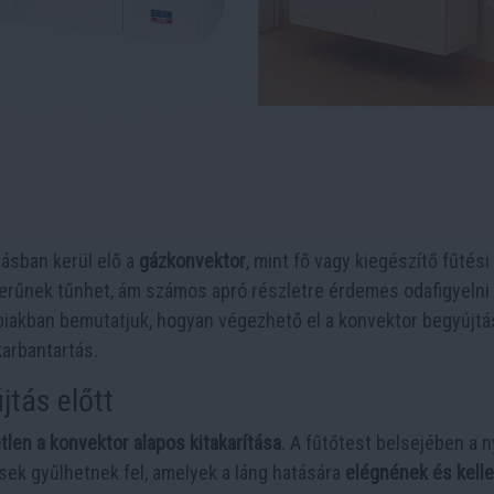
tásban kerül elő a
gázkonvektor
, mint fő vagy kiegészítő fűtési
erűnek tűnhet, ám számos apró részletre érdemes odafigyelni
iakban bemutatjuk, hogyan végezhető el a konvektor begyújtá
karbantartás.
jtás előtt
len a konvektor alapos kitakarítása
. A fűtőtest belsejében a n
ek gyűlhetnek fel, amelyek a láng hatására
elégnének és kell