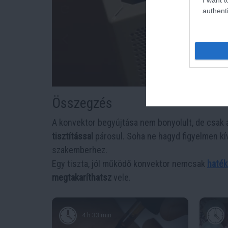
authenti
Összegzés
A konvektor begyújtása nem bonyolult, de csak 
tisztítással
párosul. Soha ne hagyd figyelmen kí
szakemberhez.
Egy tiszta, jól működő konvektor nemcsak
haték
megtakaríthatsz
vele.
4 h 33 min