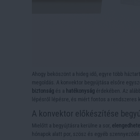
Ahogy beköszönt a hideg idő, egyre több háztar
megoldás. A konvektor begyújtása elsőre egysz
biztonság
és a
hatékonyság
érdekében. Az alább
lépésről lépésre, és miért fontos a rendszeres 
A konvektor előkészítése begyú
Mielőtt a begyújtásra kerülne a sor,
elengedhetet
hónapok alatt por, szösz és egyéb szennyeződés