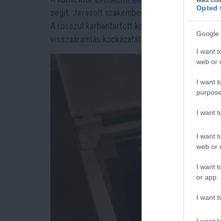
Opted 
segít. Javasolt szakemberrel évente legalább 
A rosszul karbantartott konvektor nemcsak ga
Google 
visszaáramlás kockázatát is növeli.
I want t
web or d
I want t
purpose
I want 
I want t
web or d
I want t
or app.
I want t
I want t