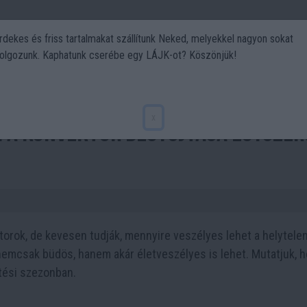
rdekes és friss tartalmakat szállítunk Neked, melyekkel nagyon sokat
olgozunk. Kaphatunk cserébe egy LÁJK-ot? Köszönjük!
Politika
Art
Kert
DIY
Gasztro
Utazás
Sport
x
: a konvektor begyújtása egyszer
ktorok, de kevesen tudják, mennyire veszélyes lehet a helytele
nemcsak büdös, hanem akár életveszélyes is lehet. Mutatjuk, 
tési szezonban.