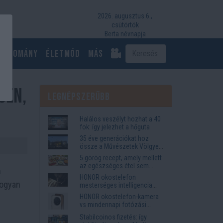
2026. augusztus 6.,
csütörtök
Berta névnapja
Tudomány
Életmód
más
űen,
Legnépszerűbb
Halálos veszélyt hozhat a 40
fok: így jelezhet a hőguta
35 éve generációkat hoz
össze a Művészetek Völgye
– megvan a 2027-es időpont
5 görög recept, amely mellett
és a bérletár
az egészséges étel sem
n
tűnik lemondásnak
HONOR okostelefon
hogyan
mesterséges intelligencia
funkciók, amelyek
HONOR okostelefon-kamera
megkönnyítik az életet
vs mindennapi fotózási
igények
Stabilcoinos fizetés: így