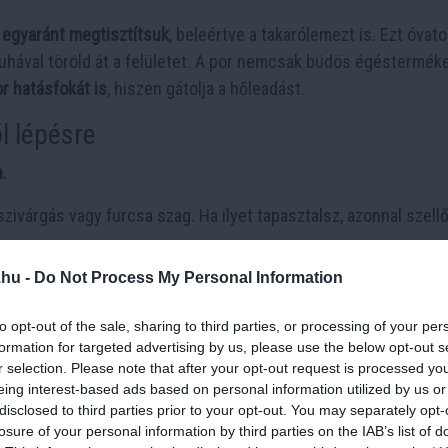
 egyaránt megtisztítsuk
, beleértve a takarólemezt is. Ezt óvat
uhával töröld át a felületet. A por nemcsak büdös égéstermék
r hatásfokát is
, hiszen gátolja a hőleadást.
l lépésre
.
szivárgás vagy furcsa szag. Ha ilyet tapasztalsz, azonnal szell
.hu -
Do Not Process My Personal Information
újtót), és tartsd lenyomva néhány másodpercig, amíg a
gyújtól
to opt-out of the sale, sharing to third parties, or processing of your per
formation for targeted advertising by us, please use the below opt-out s
r selection. Please note that after your opt-out request is processed y
eing interest-based ads based on personal information utilized by us or
disclosed to third parties prior to your opt-out. You may separately opt-
losure of your personal information by third parties on the IAB’s list of