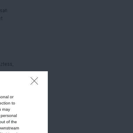
osan
et
őztess,
áng
sonal or
ection to
ou may
 personal
out of the
 downstream