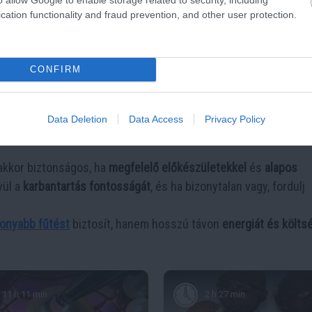
cation functionality and fraud prevention, and other user protection.
CONFIRM
Data Deletion
Data Access
Privacy Policy
akkor biztonságos, ha
megfelelő előkészületekkel
és
alapos
vül a
karbantartás fontosságát
, és ha bizonytalan vagy, fordulj
onyabb fűtést
biztosít, hanem hosszú távon
energiát és költsé
11 h 11 min
2 h 27 min