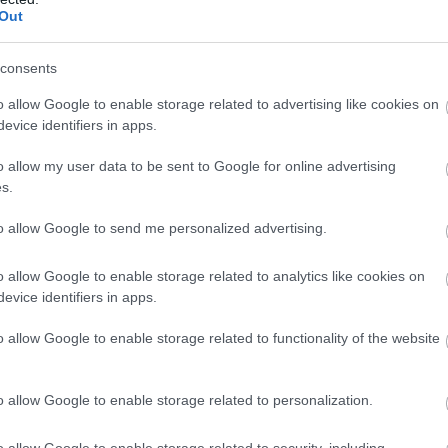
Out
egyszer
ellenőriztetni a fúvókákat, tömítéseket és az égőfejet
.
zdaságtalan, hanem
életveszélyes is lehet
, hiszen a szén-monox
consents
o allow Google to enable storage related to advertising like cookies on
evice identifiers in apps.
o allow my user data to be sent to Google for online advertising
s.
to allow Google to send me personalized advertising.
o allow Google to enable storage related to analytics like cookies on
evice identifiers in apps.
o allow Google to enable storage related to functionality of the website
o allow Google to enable storage related to personalization.
o allow Google to enable storage related to security, including