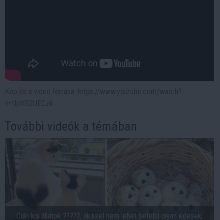
Kép és a videó forrása: https://www.youtube.com/watch?
v=tIpVS2UECzk
További videók a témában
Cuki kis állatok ?????, akikkel nem lehet betelni olyan édesek,