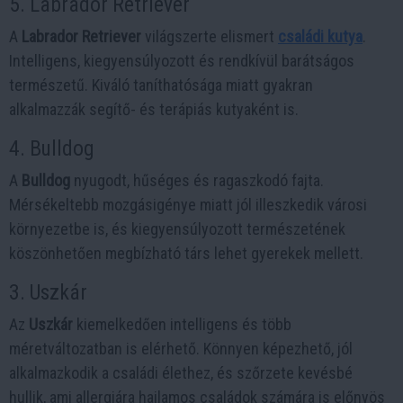
5. Labrador Retriever
A
Labrador Retriever
világszerte elismert
családi kutya
.
Intelligens, kiegyensúlyozott és rendkívül barátságos
természetű. Kiváló taníthatósága miatt gyakran
alkalmazzák segítő- és terápiás kutyaként is.
4. Bulldog
A
Bulldog
nyugodt, hűséges és ragaszkodó fajta.
Mérsékeltebb mozgásigénye miatt jól illeszkedik városi
környezetbe is, és kiegyensúlyozott természetének
köszönhetően megbízható társ lehet gyerekek mellett.
3. Uszkár
Az
Uszkár
kiemelkedően intelligens és több
méretváltozatban is elérhető. Könnyen képezhető, jól
alkalmazkodik a családi élethez, és szőrzete kevésbé
hullik, ami allergiára hajlamos családok számára is előnyös