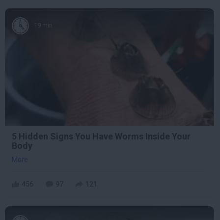
19 min
5 Hidden Signs You Have Worms Inside Your
Body
More
456
97
121