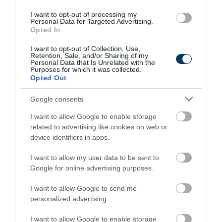
More
I want to opt-out of processing my
Personal Data for Targeted Advertising.
433
78
202
Opted In
I want to opt-out of Collection, Use,
Retention, Sale, and/or Sharing of my
Personal Data that Is Unrelated with the
Purposes for which it was collected.
6 h 31 min
Opted Out
Google consents
I want to allow Google to enable storage
related to advertising like cookies on web or
device identifiers in apps.
I want to allow my user data to be sent to
Google for online advertising purposes.
Fungus Dries Up And Falls Off After The First
I want to allow Google to send me
Use
personalized advertising.
More
I want to allow Google to enable storage