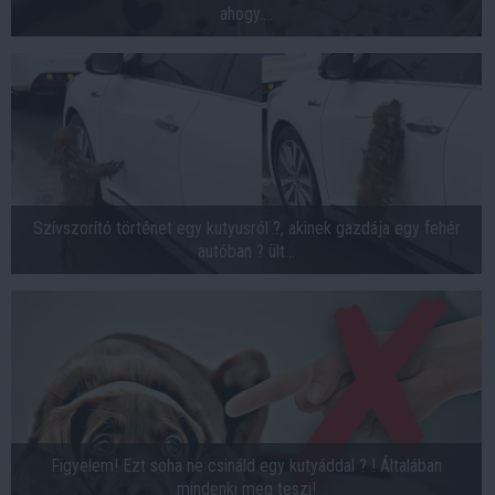
ahogy....
Szívszorító történet egy kutyusról ?, akinek gazdája egy fehér
autóban ? ült...
Figyelem! Ezt soha ne csináld egy kutyáddal ? ! Általában
mindenki meg teszi!