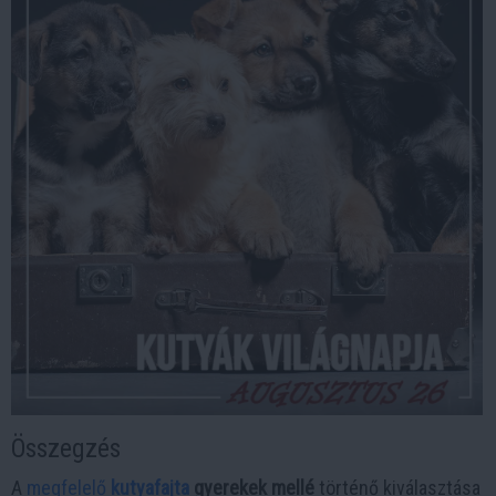
Összegzés
A
megfelelő
kutyafajta
gyerekek mellé
történő kiválasztása