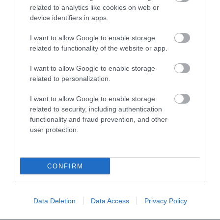
related to analytics like cookies on web or
378
175
289
device identifiers in apps.
I want to allow Google to enable storage
11 h 44 min
related to functionality of the website or app.
I want to allow Google to enable storage
related to personalization.
I want to allow Google to enable storage
related to security, including authentication
functionality and fraud prevention, and other
user protection.
Tap Your Home Equity Without Touching Your
CONFIRM
First Mortgage
More
Data Deletion
Data Access
Privacy Policy
229
82
139