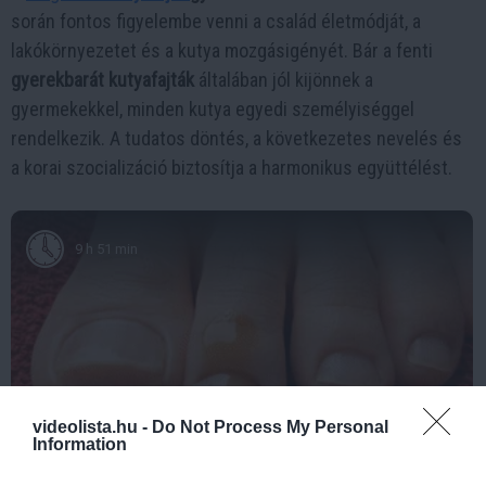
során fontos figyelembe venni a család életmódját, a
lakókörnyezetet és a kutya mozgásigényét. Bár a fenti
gyerekbarát kutyafajták
általában jól kijönnek a
gyermekekkel, minden kutya egyedi személyiséggel
rendelkezik. A tudatos döntés, a következetes nevelés és
a korai szocializáció biztosítja a harmonikus együttélést.
9 h 51 min
videolista.hu -
Do Not Process My Personal
Information