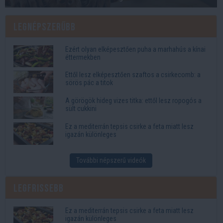
Legnépszerűbb
Ezért olyan elképesztően puha a marhahús a kínai
éttermekben
Ettől lesz elképesztően szaftos a csirkecomb: a
sörös pác a titok
A görögök hideg vizes titka: ettől lesz ropogós a
sült cukkini
Ez a mediterrán tepsis csirke a feta miatt lesz
igazán különleges
További népszerű videók
Legfrissebb
Ez a mediterrán tepsis csirke a feta miatt lesz
igazán különleges