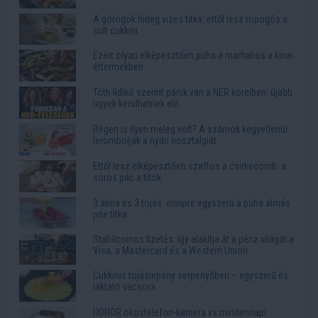
A görögök hideg vizes titka: ettől lesz ropogós a
sült cukkini
Ezért olyan elképesztően puha a marhahús a kínai
éttermekben
Tóth Ildikó szerint pánik van a NER köreiben: újabb
ügyek kerülhetnek elő
Régen is ilyen meleg volt? A számok kegyetlenül
lerombolják a nyári nosztalgiát
Ettől lesz elképesztően szaftos a csirkecomb: a
sörös pác a titok
3 alma és 3 tojás: ennyire egyszerű a puha almás
pite titka
Stabilcoinos fizetés: így alakítja át a pénz világát a
Visa, a Mastercard és a Western Union
Cukkinis tojáslepény serpenyőben – egyszerű és
laktató vacsora
HONOR okostelefon-kamera vs mindennapi