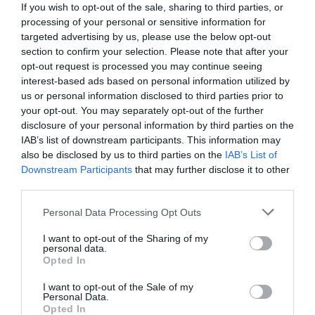
Fungus Is A Parasite, And It Dies From A Drop Of
If you wish to opt-out of the sale, sharing to third parties, or
Plain...
processing of your personal or sensitive information for
targeted advertising by us, please use the below opt-out
More
section to confirm your selection. Please note that after your
opt-out request is processed you may continue seeing
336
59
129
interest-based ads based on personal information utilized by
us or personal information disclosed to third parties prior to
your opt-out. You may separately opt-out of the further
disclosure of your personal information by third parties on the
10 h 32 min
IAB’s list of downstream participants. This information may
also be disclosed by us to third parties on the
IAB’s List of
Downstream Participants
that may further disclose it to other
third parties.
Please note that this website/app uses one or more Google
Personal Data Processing Opt Outs
services and may gather and store information including but
not limited to your visit or usage behaviour. You may click to
I want to opt-out of the Sharing of my
personal data.
grant or deny consent to Google and its third-party tags to
Opted In
use your data for below specified purposes in below Google
consent section.
I want to opt-out of the Sale of my
This Simple Trick Removes All Parasites From
Personal Data.
Your Body!
Opted In