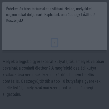
Érdekes és friss tartalmakat szállítunk Neked, melyekkel
nagyon sokat dolgozunk. Kaphatunk cserébe egy LÁJK-ot?
Köszönjük!
Top 10 kutyafajta, amelyek tökéletesek
gyerekek mellé
x
2026-03-01 11:22
Melyek a legjobb gyerekbarát kutyafajták, amelyek valóban
beválnak a családi életben? A megfelelő családi kutya
kiválasztása nemcsak érzelmi kérdés, hanem felelős
döntés is. Összegyűjtöttük a top 10 kutyafajta gyerekek
mellé listát, amely szakmai szempontok alapján segít
eligazodni.