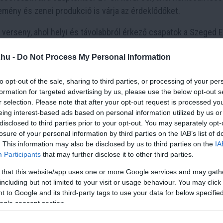
mény és zenei produkció is várja az érdeklődőket.
verseny, ahol helyi és távolabbról érkező csapatok a Szeged E
nböző variációkat elkészítve az ikonikus magyar ételből.
.hu -
Do Not Process My Personal Information
 részt lecsófőző rendezvényen, melyet nagy örömmel fogadtunk
ti egy jótékonysági akcióval. Jelen esetben egy olyan egyes
to opt-out of the sale, sharing to third parties, or processing of your per
formation for targeted advertising by us, please use the below opt-out s
t adományokból, amely 300 krónikus mieloid leukémia betegs
r selection. Please note that after your opt-out request is processed y
Bella Árpád a Szeged Első Lions Club elnöke
eing interest-based ads based on personal information utilized by us or
disclosed to third parties prior to your opt-out. You may separately opt-
ST Betegek Egyesülete
számára gyűjt adományokat. Az egyesü
losure of your personal information by third parties on the IAB’s list of
li a CML betegek érdekeit. Az egyesület jelenleg az egyetle
. This information may also be disclosed by us to third parties on the
IA
Participants
that may further disclose it to other third parties.
 that this website/app uses one or more Google services and may gath
érképzőszervi betegség, amely napjainkban már nem tartozik a
including but not limited to your visit or usage behaviour. You may click 
ógyszer és kezelés létezik a betegség gyógyítására, amely 
 to Google and its third-party tags to use your data for below specifi
Az orvostudomány már eljutott a komoly kockázatokkal járó c
ogle consent section.
ig vagy akár a gyógyszer nélküli állapotig, amely hosszú folya