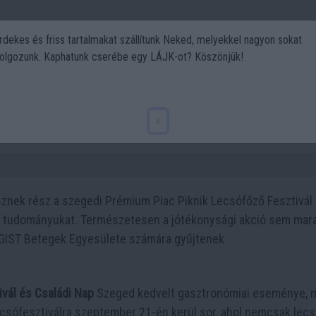
rdekes és friss tartalmakat szállítunk Neked, melyekkel nagyon sokat
olgozunk. Kaphatunk cserébe egy LÁJK-ot? Köszönjük!
Politika
Art
Kert
DIY
Gasztro
Utazás
Sport
roszlánok?
x
esznek rész a szegedi Prémium Piac Piknik Lecsófőző Fesztivál
i tudományukat. Természetesen a jótékonysági akció sem mara
 GIST Betegek Egyesülete számára gyűjtenek
vál és Családi Nap
Szeged kedvelt gasztronómiai eseménye, 
ecsófesztiválra szeptember 21-én kerül sor, ahol nemcsak lec