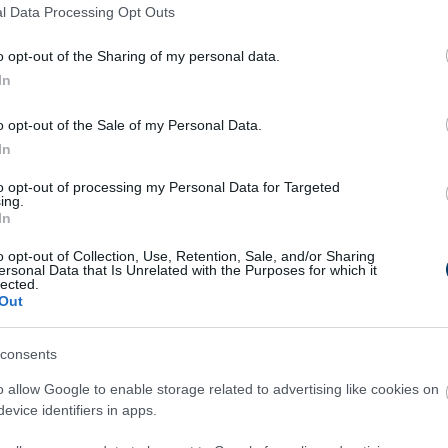
l Data Processing Opt Outs
t a betegeknek” mondta el az egyesület elnöke, Dr. Hegedűs Pé
 CML és GIST betegeket hitelesen és rendszeresen tájékoztass
o opt-out of the Sharing of my personal data.
In
émákról, kérdésekről. Az Egyesület kiemelkedő szerepet játsz
alú edukálásában és gondozásában.
o opt-out of the Sale of my Personal Data.
In
ub
tagja együtt készítik el a lecsót és várják az érdeklődőket és
kihelyezett gyűjtődobozba tudják bedobni.
to opt-out of processing my Personal Data for Targeted
ing.
In
yre, de szeretné támogatni ezt a nemes célt, az adományát
s Club-nak. Bankszámlaszám:
10402805-28021359-00000000
, a
o opt-out of Collection, Use, Retention, Sale, and/or Sharing
ersonal Data that Is Unrelated with the Purposes for which it
lected.
Out
a Krónikus mieloid leukémiáról.
consents
o allow Google to enable storage related to advertising like cookies on
evice identifiers in apps.