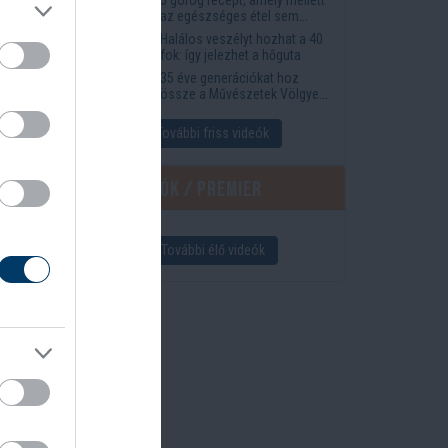
ter.
az egészséges étel sem
tűnik lemondásnak
Halálos veszélyt hozhat a 40
fok: így jelezhet a hőguta
a a
35 éve generációkat hoz
ik a
össze a Művészetek Völgye
– megvan a 2027-es időpont
és a bérletár
További friss videók
 a
Élő videók / Premier
További élő videók