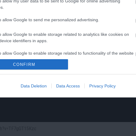
o allow my user data to be sent to Google for online advertising
s.
to allow Google to send me personalized advertising.
o allow Google to enable storage related to analytics like cookies on
evice identifiers in apps.
o allow Google to enable storage related to functionality of the website
CONFIRM
o allow Google to enable storage related to personalization.
Data Deletion
Data Access
Privacy Policy
o allow Google to enable storage related to security, including
cation functionality and fraud prevention, and other user protection.
atch?v=TF7gGT15Kzc