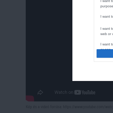
I want t
purpose
I want 
I want t
web or d
I want t
or app.
I want t
I want t
authenti
Kép és a videó forrása: https://www.youtube.com/w