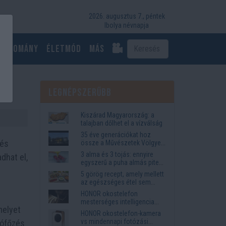
2026. augusztus 7., péntek
Ibolya névnapja
Tudomány
Életmód
más
Legnépszerűbb
Kiszárad Magyarország: a
talajban dőlhet el a vízválság
35 éve generációkat hoz
 és
össze a Művészetek Völgye
– megvan a 2027-es időpont
3 alma és 3 tojás: ennyire
dhat el,
és a bérletár
egyszerű a puha almás pite
titka
5 görög recept, amely mellett
az egészséges étel sem
tűnik lemondásnak
HONOR okostelefon
mesterséges intelligencia
melyet
funkciók, amelyek
HONOR okostelefon-kamera
megkönnyítik az életet
vs mindennapi fotózási
sófőzés