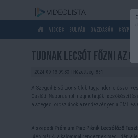
É
d
Vicces
Bulvár
Gazdaság
Crypto
Tudnak lecsót főzni az o
2024-09-13 09:30
| Nézettség: 831
A Szeged Első Lions Club tagjai idén először v
Családi Napon, ahol megmutatják lecsókészítés
a szegedi oroszlánok a rendezvényen a CML és
A szegedi
Prémium Piac Piknik Lecsófőző Feszti
idén már 4. alkalommal rendeznek meg. Idén a l