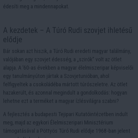
édesíti meg a mindennapokat.
A kezdetek – A Túró Rudi szovjet ihletésű
elődje
Bár sokan azt hiszik, a Túró Rudi eredeti magyar találmány,
valójában egy szovjet édesség, a „szirók” volt az ötlet
alapja. A ’60-as években a magyar élelmiszeripar képviselői
egy tanulmányúton jártak a Szovjetunióban, ahol
felfigyeltek a csokoládéba mártott túrószeletre. Az ötlet
hazakerült, és azonnal megindult a gondolkodás: hogyan
lehetne ezt a terméket a magyar ízlésvilágra szabni?
A fejlesztés a budapesti Tejipari Kutatóintézetben indult
meg, majd az egykori Élelmiszeripari Minisztérium
támogatásával a Pöttyös Túró Rudi elődje 1968-ban jelent