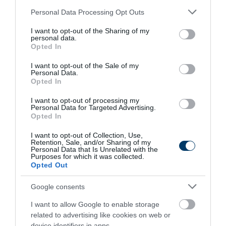
Please note that this website/app uses one or more Google
Personal Data Processing Opt Outs
services and may gather and store information including but
This Simple Trick Removes All Parasites From
not limited to your visit or usage behaviour. You may click to
I want to opt-out of the Sharing of my
Your Body!
personal data.
grant or deny consent to Google and its third-party tags to
Opted In
More
use your data for below specified purposes in below Google
consent section.
I want to opt-out of the Sale of my
Personal Data.
287
173
335
Opted In
I want to opt-out of processing my
Personal Data for Targeted Advertising.
Opted In
2 h 0 min
I want to opt-out of Collection, Use,
Retention, Sale, and/or Sharing of my
Personal Data that Is Unrelated with the
Purposes for which it was collected.
Opted Out
Google consents
I want to allow Google to enable storage
related to advertising like cookies on web or
device identifiers in apps.