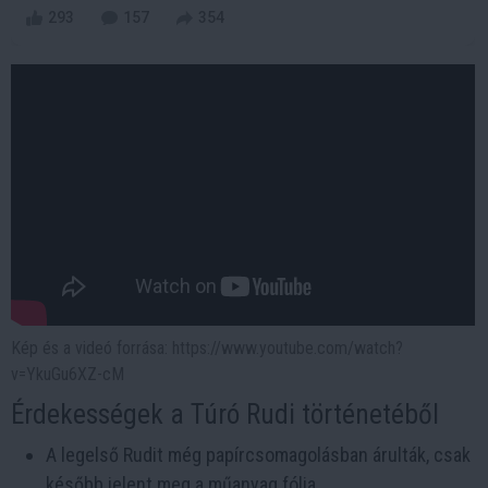
293
157
354
Kép és a videó forrása: https://www.youtube.com/watch?
v=YkuGu6XZ-cM
Érdekességek a Túró Rudi történetéből
A legelső Rudit még papírcsomagolásban árulták, csak
később jelent meg a műanyag fólia.