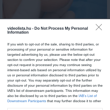
Fungus Dries Up And Falls Off After The First
Use
videolista.hu -
Do Not Process My Personal
Information
More
If you wish to opt-out of the sale, sharing to third parties, or
365
79
172
processing of your personal or sensitive information for
targeted advertising by us, please use the below opt-out
section to confirm your selection. Please note that after your
opt-out request is processed you may continue seeing
1 h 18 min
interest-based ads based on personal information utilized by
us or personal information disclosed to third parties prior to
your opt-out. You may separately opt-out of the further
disclosure of your personal information by third parties on the
IAB’s list of downstream participants. This information may
also be disclosed by us to third parties on the
IAB’s List of
Downstream Participants
that may further disclose it to other
third parties.