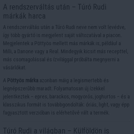
A rendszerváltás után – Túró Rudi
márkák harca
A rendszerváltás után a Túró Rudi neve nem volt levédve,
így több gyártó is megjelent saját változatával a piacon.
Megjelentek a Pöttyös mellett más márkák is, például a
Milli, a Danone vagy a Real. Mindegyik kicsit más recepttel,
más csomagolással és ízvilággal próbálta megnyerni a
vásárlókat.
A
Pöttyös márka
azonban máig a legismertebb és
legnépszerűbb maradt. Folyamatosan új ízekkel
jelentkeztek – epres, barackos, mogyorós, joghurtos – és a
klasszikus formát is továbbgondolták: óriás, light, vagy épp
fagyasztott verzióban is elérhetővé vált a termék.
Túró Rudi a világban – Külföldön is