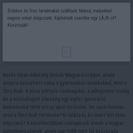
Érdekes és friss tartalmakat szállítunk Neked, melyekkel
nagyon sokat dolgozunk. Kaphatunk cserébe egy LÁJK-ot?
Köszönjük!
Túró Rudi története – Hogyan lett egy
túrós édességből magyar kultusztermék?
x
2025-07-02 17:50
Kevés olyan édesség létezik Magyarországon, amely
annyira összeforrt volna a gyermekkori emlékekkel, mint a
Túró Rudi. A piros pöttyös csomagolás, a jellegzetes ízvilág
és a visszafogott édesség egy egész generáció
kedvencévé tette ezt az apró túrórudat. De vajon honnan
ered a Túró Rudi története? Ki találta ki, és miért lett ilyen
népszerű? A következőkben utánajárunk ennek a magyar
különlegességnek, amely már több mint fél évszázada