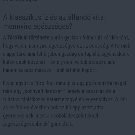
A klasszikus íz és az állandó vita:
mennyire egészséges?
A
Túró Rudi története
során gyakran felmerült kérdésként,
hogy vajon mennyire egészséges ez az édesség. A termék
alapja túró, ami fehérjében gazdag és tápláló, ugyanakkor a
külső csokibevonat – amely nem valódi étcsokoládé,
hanem kakaós massza – sok kritikát kapott.
Ezzel együtt a Túró Rudi mindig is úgy pozicionálta magát,
mint egy „könnyed desszert”, amely a nassolás és a
tudatos táplálkozás határmezsgyéjén egyensúlyoz. A ’80-
as és ’90-es években sok szülő épp azért adta
gyermekeinek, mert a csokoládészeleteknél
„egészségesebbnek” gondolták.