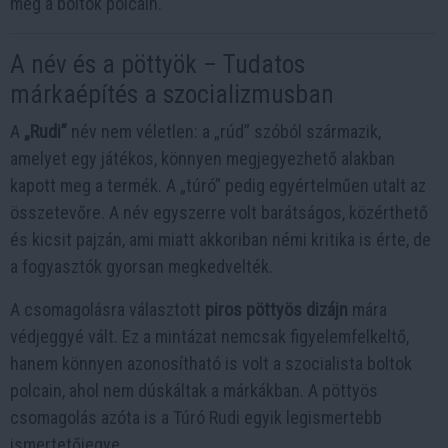
meg a boltok polcain.
A név és a pöttyök – Tudatos
márkaépítés a szocializmusban
A
„Rudi”
név nem véletlen: a „rúd” szóból származik,
amelyet egy játékos, könnyen megjegyezhető alakban
kapott meg a termék. A „túró” pedig egyértelműen utalt az
összetevőre. A név egyszerre volt barátságos, közérthető
és kicsit pajzán, ami miatt akkoriban némi kritika is érte, de
a fogyasztók gyorsan megkedvelték.
A csomagolásra választott
piros pöttyös dizájn
mára
védjeggyé vált. Ez a mintázat nemcsak figyelemfelkeltő,
hanem könnyen azonosítható is volt a szocialista boltok
polcain, ahol nem dúskáltak a márkákban. A pöttyös
csomagolás azóta is a Túró Rudi egyik legismertebb
ismertetőjegye.