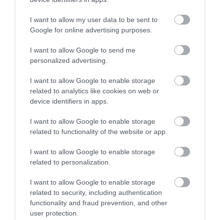
One Teaspoon And All The Worms In The Body
Die Instantly
I want to allow my user data to be sent to
More
Google for online advertising purposes.
I want to allow Google to send me
454
166
271
personalized advertising.
I want to allow Google to enable storage
related to analytics like cookies on web or
3 h 15 min
device identifiers in apps.
I want to allow Google to enable storage
related to functionality of the website or app.
I want to allow Google to enable storage
related to personalization.
I want to allow Google to enable storage
related to security, including authentication
Stop Eating These 3 Foods That Are Known to
functionality and fraud prevention, and other
Cause Parasites
user protection.