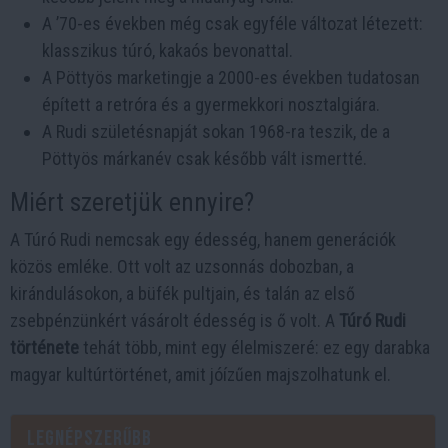
A ’70-es években még csak egyféle változat létezett:
klasszikus túró, kakaós bevonattal.
A Pöttyös marketingje a 2000-es években tudatosan
épített a retróra és a gyermekkori nosztalgiára.
A Rudi születésnapját sokan 1968-ra teszik, de a
Pöttyös márkanév csak később vált ismertté.
Miért szeretjük ennyire?
A Túró Rudi nemcsak egy édesség, hanem generációk
közös emléke. Ott volt az uzsonnás dobozban, a
kirándulásokon, a büfék pultjain, és talán az első
zsebpénzünkért vásárolt édesség is ő volt. A
Túró Rudi
története
tehát több, mint egy élelmiszeré: ez egy darabka
magyar kultúrtörténet, amit jóízűen majszolhatunk el.
Legnépszerűbb