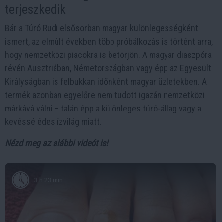
terjeszkedik
Bár a Túró Rudi elsősorban magyar különlegességként
ismert, az elmúlt években több próbálkozás is történt arra,
hogy nemzetközi piacokra is betörjön. A magyar diaszpóra
révén Ausztriában, Németországban vagy épp az Egyesült
Királyságban is felbukkan időnként magyar üzletekben. A
termék azonban egyelőre nem tudott igazán nemzetközi
márkává válni – talán épp a különleges túró-állag vagy a
kevéssé édes ízvilág miatt.
Nézd meg az alábbi videót is!
3 h 23 min