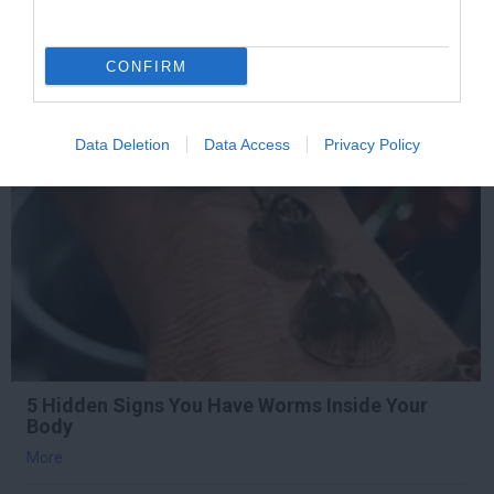
More
CONFIRM
188
108
187
Data Deletion
Data Access
Privacy Policy
2 h 8 min
5 Hidden Signs You Have Worms Inside Your
Body
More