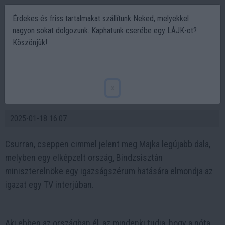
Érdekes és friss tartalmakat szállítunk Neked, melyekkel
nagyon sokat dolgozunk. Kaphatunk cserébe egy LÁJK-ot?
Köszönjük!
Újabb rendszerkritikus dallal
jelentkezett Majka - Bindzsisztán
x
igazmondó miniszterelnőke Orbánra hajaz
2025-01-18 16:07
Csurran, cseppen cimmel jelent meg Majka legújabb dala,
melyben egy elképzelt ország, Bindzsisztán
miniszterelnöke egy igazságszérum hatására elmondja az
igazat egy TV interjúban.
Aki ebben az országban él, az mindenki tudja, hogy a nóta