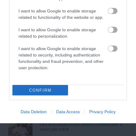
I want to allow Google to enable storage
related to functionality of the website or app.
I want to allow Google to enable storage
related to personalization.
I want to allow Google to enable storage
related to security, including authentication
functionality and fraud prevention, and other
user protection.
Kép és a videó forrása: https://www.youtube.com/watch?
v=f2iQfEcO39A
CONFIRM
Legnépszerűbb
3 alma és 3 tojás: ennyire egyszerű a puha almás
Data Deletion
Data Access
Privacy Policy
pite titka
Ettől lesz elképesztően szaftos a csirkecomb: a
sörös pác a titok