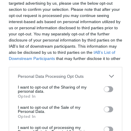
targeted advertising by us, please use the below opt-out
389
174
112
section to confirm your selection. Please note that after your
opt-out request is processed you may continue seeing
interest-based ads based on personal information utilized by
us or personal information disclosed to third parties prior to
4 h 36 min
your opt-out. You may separately opt-out of the further
disclosure of your personal information by third parties on the
IAB’s list of downstream participants. This information may
also be disclosed by us to third parties on the
IAB’s List of
Downstream Participants
that may further disclose it to other
third parties.
Please note that this website/app uses one or more Google
Personal Data Processing Opt Outs
services and may gather and store information including but
not limited to your visit or usage behaviour. You may click to
I want to opt-out of the Sharing of my
personal data.
grant or deny consent to Google and its third-party tags to
5 Hidden Signs You Have Worms Inside Your
Opted In
use your data for below specified purposes in below Google
Body
consent section.
I want to opt-out of the Sale of my
More
Personal Data.
Opted In
399
156
288
I want to opt-out of processing my