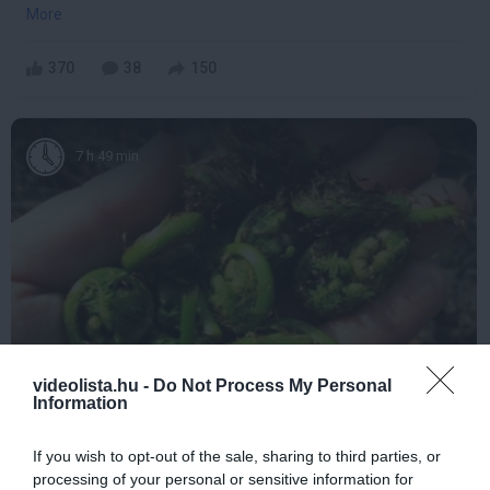
More
370
38
150
7 h 49 min
videolista.hu -
Do Not Process My Personal
Stop Eating These 3 Foods That Are Known to
Information
Cause Parasites
More
If you wish to opt-out of the sale, sharing to third parties, or
processing of your personal or sensitive information for