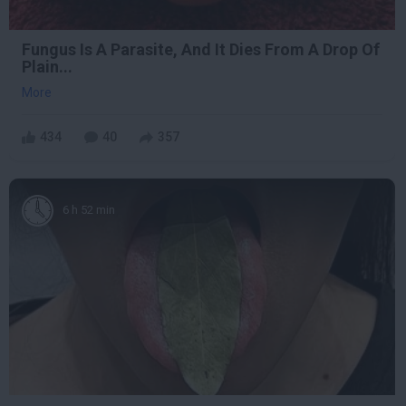
Fungus Is A Parasite, And It Dies From A Drop Of
Plain...
More
434
40
357
6 h 52 min