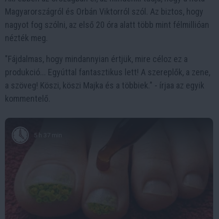
Magyarországról és Orbán Viktorról szól. Az biztos, hogy
nagyot fog szólni, az első 20 óra alatt több mint félmillióan
nézték meg.
"Fájdalmas, hogy mindannyian értjük, mire céloz ez a
produkció... Egyúttal fantasztikus lett! A szereplők, a zene,
a szöveg! Köszi, köszi Majka és a többiek." - írjaa az egyik
kommentelő.
5 h 37 min