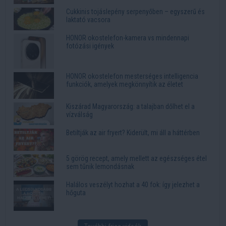
Cukkinis tojáslepény serpenyőben – egyszerű és
laktató vacsora
HONOR okostelefon-kamera vs mindennapi
fotózási igények
HONOR okostelefon mesterséges intelligencia
funkciók, amelyek megkönnyítik az életet
Kiszárad Magyarország: a talajban dőlhet el a
vízválság
Betiltják az air fryert? Kiderült, mi áll a háttérben
5 görög recept, amely mellett az egészséges étel
sem tűnik lemondásnak
Halálos veszélyt hozhat a 40 fok: így jelezhet a
hőguta