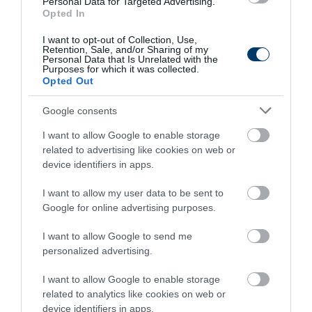
Personal Data for Targeted Advertising.
Opted In
5 h 48 min
I want to opt-out of Collection, Use,
Retention, Sale, and/or Sharing of my
Personal Data that Is Unrelated with the
Purposes for which it was collected.
Opted Out
Google consents
I want to allow Google to enable storage
related to advertising like cookies on web or
device identifiers in apps.
I want to allow my user data to be sent to
One Teaspoon And All The Worms In The Body
Die Instantly
Google for online advertising purposes.
More
I want to allow Google to send me
personalized advertising.
212
164
215
I want to allow Google to enable storage
related to analytics like cookies on web or
device identifiers in apps.