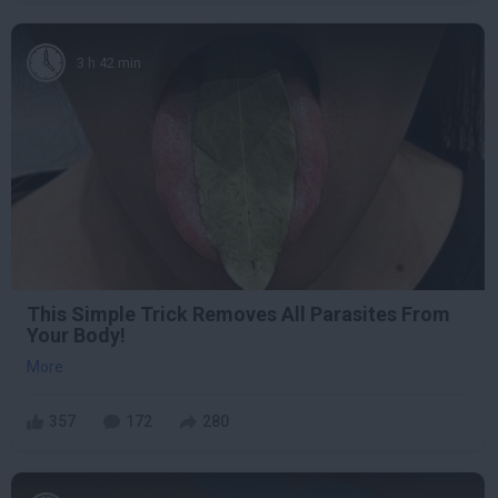
3 h 42 min
This Simple Trick Removes All Parasites From
Your Body!
More
357
172
280