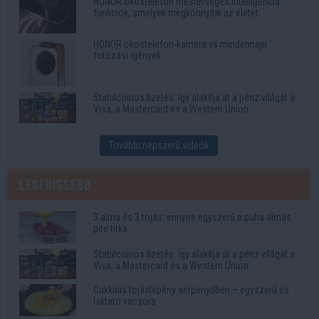
HONOR okostelefon mesterséges intelligencia
funkciók, amelyek megkönnyítik az életet
HONOR okostelefon-kamera vs mindennapi
fotózási igények
Stabilcoinos fizetés: így alakítja át a pénz világát a
Visa, a Mastercard és a Western Union
További népszerű videók
Legfrissebb
3 alma és 3 tojás: ennyire egyszerű a puha almás
pite titka
Stabilcoinos fizetés: így alakítja át a pénz világát a
Visa, a Mastercard és a Western Union
Cukkinis tojáslepény serpenyőben – egyszerű és
laktató vacsora