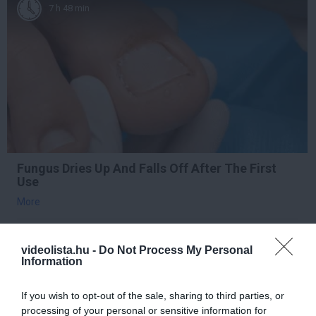
7 h 48 min
Fungus Dries Up And Falls Off After The First
Use
More
458
172
243
videolista.hu -
Do Not Process My Personal
Information
2 h 5 min
If you wish to opt-out of the sale, sharing to third parties, or
processing of your personal or sensitive information for