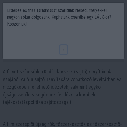
Érdekes és friss tartalmakat szállítunk Neked, melyekkel
nagyon sokat dolgozunk. Kaphatunk cserébe egy LÁJK-ot?
Köszönjük!
Üzemi baleset. Történetek a Kádár korszak
tájékoztatáspolitikájáról
x
2022-06-06 15:34
A filmet színesítik a Kádár-korszak (sajtó)irányítóinak
szájából való, a sajtó irányítására vonatkozó levéltárban és
mozgóképen fellelhető idézetek, valamint egykori
újságolvasók is segítenek felidézni a korabeli
tájékoztatáspolitika sajátosságait.
A film szereplői újságírók, főszerkesztők és főszerkesztő-