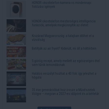
HONOR okostelefon-kamera vs mindennapi
fotózási igények
HONOR okostelefon mesterséges intelligencia
funkciók, amelyek megkönnyítik az életet
Kiszárad Magyarország: a talajban dőlhet el a
vízválság
Betiltják az air fryert? Kiderült, mi áll a háttérben
5 görög recept, amely mellett az egészséges étel
sem tűnik lemondásnak
Halálos veszélyt hozhat a 40 fok: így jelezhet a
hőguta
35 éve generációkat hoz össze a Művészetek
Völgye – megvan a 2027-es időpont és a bérletár