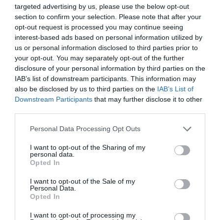
targeted advertising by us, please use the below opt-out
section to confirm your selection. Please note that after your
opt-out request is processed you may continue seeing
interest-based ads based on personal information utilized by
us or personal information disclosed to third parties prior to
your opt-out. You may separately opt-out of the further
disclosure of your personal information by third parties on the
IAB’s list of downstream participants. This information may
also be disclosed by us to third parties on the
IAB’s List of
Stop Eating These 3 Foods That Are Known to
Downstream Participants
that may further disclose it to other
Cause Parasites
third parties.
More
Please note that this website/app uses one or more Google
Personal Data Processing Opt Outs
services and may gather and store information including but
312
177
341
not limited to your visit or usage behaviour. You may click to
I want to opt-out of the Sharing of my
personal data.
grant or deny consent to Google and its third-party tags to
Opted In
use your data for below specified purposes in below Google
consent section.
I want to opt-out of the Sale of my
5 h 6 min
Personal Data.
Opted In
I want to opt-out of processing my