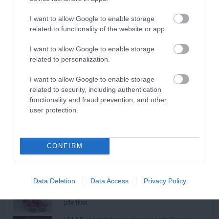
I want to allow Google to enable storage
related to functionality of the website or app.
I want to allow Google to enable storage
Kép és a videó forrása: https://www.youtube.com/watch?
related to personalization.
v=T1mEtZTQixo
I want to allow Google to enable storage
Legnépszerűbb
related to security, including authentication
functionality and fraud prevention, and other
user protection.
Kiszárad Magyarország: a talajban dőlhet el a
vízválság
35 éve generációkat hoz össze a Művészetek
Völgye – megvan a 2027-es időpont és a bérletár
CONFIRM
5 görög recept, amely mellett az egészséges étel
sem tűnik lemondásnak
Data Deletion
Data Access
Privacy Policy
3 alma és 3 tojás: ennyire egyszerű a puha almás
pite titka