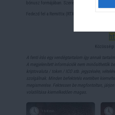
bónusz formájában. Szerezd be RTX tokenjeidet 
Fedezd fel a Remittix (RTX) izgalmas előértékes
ht
Közösségi 
A fenti írás egy vendégtartalom így annak tartal
A megjelenített információk nem minősíthetők bef
kriptovaluta / token / ICO stb. jegyzésére, vétel
szolgálnak. Minden befektetés esetében kiemelt
megismerése. Fektessen be megfontoltan, járjon e
volatilitása kiemelkedően magas.
1 h 8 min