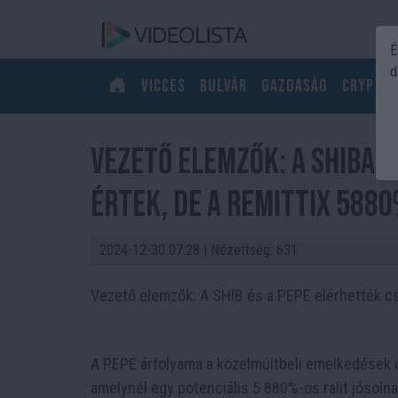
É
d
Vicces
Bulvár
Gazdaság
Crypto
Vezető elemzők: A Shiba I
értek, de a Remittix 588
2024-12-30 07:28
| Nézettség: 631
Vezető elemzők: A SHIB és a PEPE elérhették csú
A PEPE árfolyama a közelmúltbeli emelkedések utá
amelynél egy potenciális 5 880%-os ralit jósolna