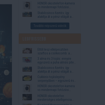
funkciók, amelyek
HONOR okostelefon-kamera
megkönnyítik az életet
vs mindennapi fotózási
igények
Stabilcoinos fizetés: így
alakítja át a pénz világát a
Visa, a Mastercard és a
Western Union
További népszerű videók
Legfrissebb
Ettől lesz elképesztően
szaftos a csirkecomb: a
sörös pác a titok
3 alma és 3 tojás: ennyire
egyszerű a puha almás pite
titka
Stabilcoinos fizetés: így
alakítja át a pénz világát a
Visa, a Mastercard és a
Cukkinis tojáslepény
Western Union
serpenyőben – egyszerű és
laktató vacsora
HONOR okostelefon-kamera
vs mindennapi fotózási
igények
HONOR okostelefon
mesterséges intelligencia
funkciók, amelyek
Kiszárad Magyarország: a