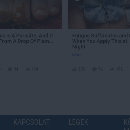
s Is A Parasite, And It
Fungus Suffocates and 
From A Drop Of Plain...
When You Apply This at
Night
More
8
94
134
282
92
102
KAPCSOLAT
LEGEK
K