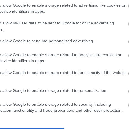
o allow Google to enable storage related to advertising like cookies on
evice identifiers in apps.
st mutat
o allow my user data to be sent to Google for online advertising
s.
kenést regisztrált, piaci értéke 15 milliárd dollárról 12,8 mil
ktetők (whale investors) egyetlen nap alatt körülbelül 60 millió
to allow Google to send me personalized advertising.
ikapiaci kilátásokat jelez.
o allow Google to enable storage related to analytics like cookies on
 helyreállását sugallják, az oszcillátorok továbbra is medvep
evice identifiers in apps.
 év végére akár 0,000042 dollárig is emelkedhet, mielőtt viss
o allow Google to enable storage related to functionality of the website
nak volatilitása miatt.
o allow Google to enable storage related to personalization.
yelem most az új, ígéretes kriptovaluták felé fordul – köztük 
o allow Google to enable storage related to security, including
nt 800 ezer dollárt gyűjtött össze, és várhatóan 5 880%-os árf
cation functionality and fraud prevention, and other user protection.
ik több mint 10 000 dollár értékben vásárolnak RTX tokent, VIP
at, dedikált számlavezetőt és akár 18%-os éves kamatot (APY) 