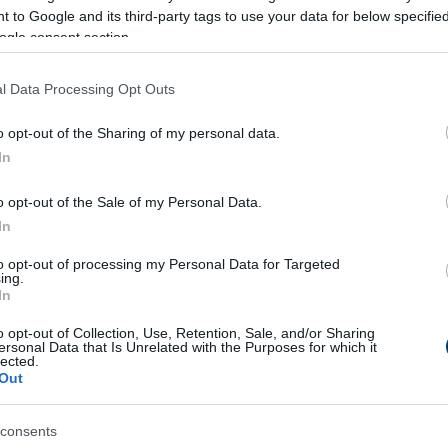
nak pénzt világszerte, gyorsabbá és olcsóbbá téve a nemzetkö
 to Google and its third-party tags to use your data for below specifi
ogle consent section.
ogadásának lehetősége, miközben a végelszámolás fiat pénznem
l Data Processing Opt Outs
tix egyszerűsített fizetési rendszerei biztosítják az átlátható
lja a biztonságos átutalásokat.
o opt-out of the Sharing of my personal data.
In
óan 2027-re meghaladja a 250 milliárd dollárt, a Remittix mérfö
álók a kriptovaluták gyorsaságát élvezhetik a fiat gyakorlatias
o opt-out of the Sale of my Personal Data.
In
ek következő korszakának úttörőjévé emeli.
to opt-out of processing my Personal Data for Targeted
küszöbén?
ing.
In
ban, 0,0000167 és 0,0000195 dollár között mozgott. 2024
o opt-out of Collection, Use, Retention, Sale, and/or Sharing
a meghaladta a 11 milliárd dollárt, rövid időre megelőzve az U
ersonal Data that Is Unrelated with the Purposes for which it
lected.
Out
tört egy emelkedő zászló és rúd árfolyam-mintából, és erős na
consents
a PEPE 0,000025 dollár árfolyamot érhet el 2025 előtt, ami körül