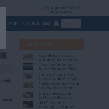
2026. augusztus 7., péntek
Ibolya névnapja
Tudomány
Életmód
más
t
Legnépszerűbb
dik
Kiszárad Magyarország: a
talajban dőlhet el a vízválság
35 éve generációkat hoz
össze a Művészetek Völgye
– megvan a 2027-es időpont
3 alma és 3 tojás: ennyire
és a bérletár
egyszerű a puha almás pite
olódik.
titka
5 görög recept, amely mellett
az egészséges étel sem
tűnik lemondásnak
Ettől lesz elképesztően
szaftos a csirkecomb: a
irányul,
sörös pác a titok
HONOR okostelefon
mesterséges intelligencia