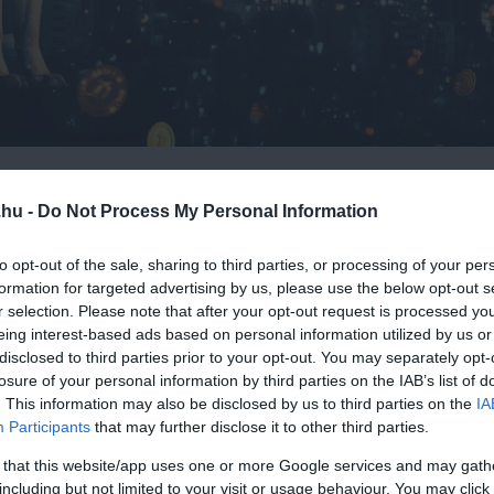
ik jelenleg, a
Remittix
vezető szerepet tölt be, mint ígéretes
dési lehetőségek felé mozdul el.
.hu -
Do Not Process My Personal Information
ések jövője
to opt-out of the sale, sharing to third parties, or processing of your per
formation for targeted advertising by us, please use the below opt-out s
ése és mozgatása is átalakul. A hagyományos rendszerek, amely
r selection. Please note that after your opt-out request is processed y
ént tartanak számon, egyre inkább elavultnak és lassúnak tűnn
eing interest-based ads based on personal information utilized by us or
disclosed to third parties prior to your opt-out. You may separately opt-
yságához képest érthető, hogy egyre többen váltanak át ezekr
losure of your personal information by third parties on the IAB’s list of
. This information may also be disclosed by us to third parties on the
IA
Participants
that may further disclose it to other third parties.
ovaluták erejét a fiat rendszerek megbízhatóságával. Több mint 
 that this website/app uses one or more Google services and may gath
séget fiat pénznemre, így a platform lehetővé teszi a felhaszná
including but not limited to your visit or usage behaviour. You may click 