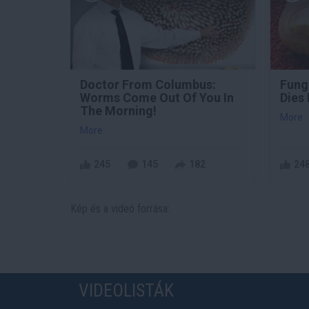
Doctor From Columbus:
Fungu
Worms Come Out Of You In
Dies 
The Morning!
More
More
245
145
182
24
Kép és a videó forrása:
VIDEOLISTÁK