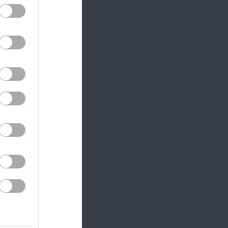
liárd
 dollár
iaci
zaesne.
a
olyam-
staking