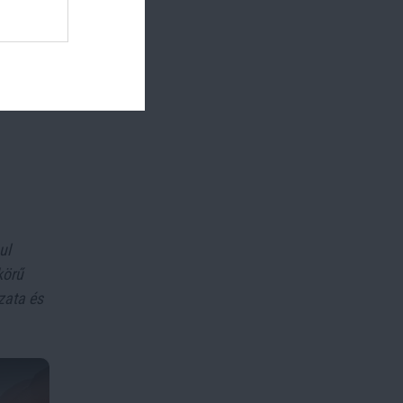
ul
körű
zata és