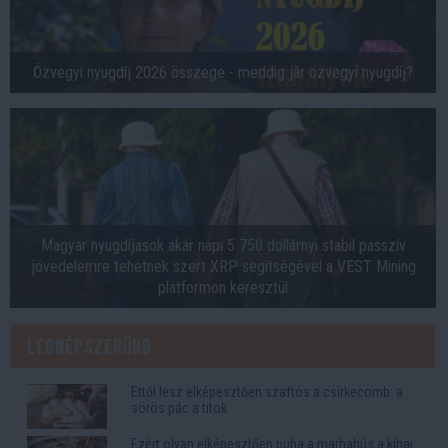
Özvegyi nyugdíj 2026 összege - meddig jár özvegyi nyugdíj?
Magyar nyugdíjasok akár napi 5 750 dollárnyi stabil passzív
jövedelemre tehetnek szert XRP segítségével a VEST Mining
platformon keresztül
Legnépszerűbb
Ettől lesz elképesztően szaftos a csirkecomb: a
sörös pác a titok
Ezért olyan elképesztően puha a marhahús a kínai