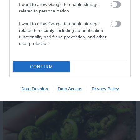
I want to allow Google to enable storage
related to personalization.
I want to allow Google to enable storage
related to security, including authentication
functionality and fraud prevention, and other
5 Hidden Signs You Have Worms Inside Your
user protection.
Body
More
CONFIRM
483
94
83
Data Deletion
Data Access
Privacy Policy
11 h 1 min