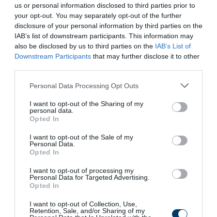
us or personal information disclosed to third parties prior to
your opt-out. You may separately opt-out of the further
disclosure of your personal information by third parties on the
IAB’s list of downstream participants. This information may
also be disclosed by us to third parties on the
IAB’s List of
Downstream Participants
that may further disclose it to other
third parties.
Please note that this website/app uses one or more Google
Personal Data Processing Opt Outs
services and may gather and store information including but
Fungus Dries Up And Falls Off After The First
not limited to your visit or usage behaviour. You may click to
I want to opt-out of the Sharing of my
personal data.
Use
grant or deny consent to Google and its third-party tags to
Opted In
use your data for below specified purposes in below Google
More
consent section.
I want to opt-out of the Sale of my
Personal Data.
239
111
318
Opted In
I want to opt-out of processing my
Personal Data for Targeted Advertising.
Opted In
5 h 42 min
I want to opt-out of Collection, Use,
Retention, Sale, and/or Sharing of my