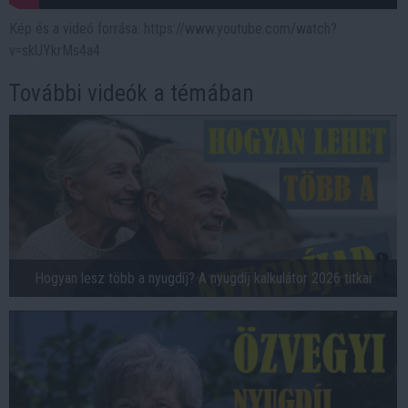
Kép és a videó forrása: https://www.youtube.com/watch?
v=skUYkrMs4a4
További videók a témában
Hogyan lesz több a nyugdíj? A nyugdíj kalkulátor 2026 titkai