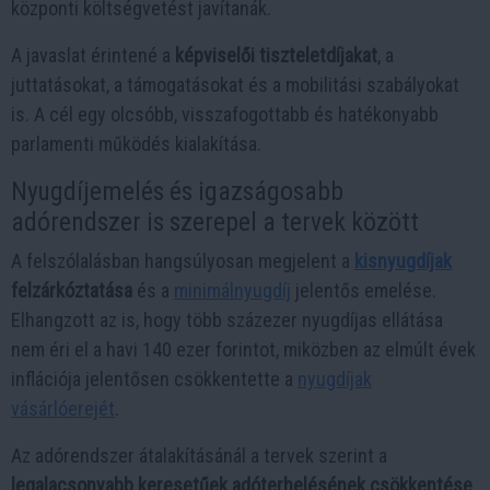
központi költségvetést javítanák.
A javaslat érintené a
képviselői tiszteletdíjakat
, a
juttatásokat, a támogatásokat és a mobilitási szabályokat
is. A cél egy olcsóbb, visszafogottabb és hatékonyabb
parlamenti működés kialakítása.
Nyugdíjemelés és igazságosabb
adórendszer is szerepel a tervek között
A felszólalásban hangsúlyosan megjelent a
kisnyugdíjak
felzárkóztatása
és a
minimálnyugdíj
jelentős emelése.
Elhangzott az is, hogy több százezer nyugdíjas ellátása
nem éri el a havi 140 ezer forintot, miközben az elmúlt évek
inflációja jelentősen csökkentette a
nyugdíjak
vásárlóerejét
.
Az adórendszer átalakításánál a tervek szerint a
legalacsonyabb keresetűek adóterhelésének csökkentése