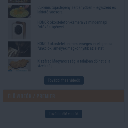
Cukkinis tojáslepény serpenyőben – egyszerű és
laktató vacsora
HONOR okostelefon-kamera vs mindennapi
fotózási igények
HONOR okostelefon mesterséges intelligencia
funkciók, amelyek megkönnyítik az életet
Kiszárad Magyarország: a talajban dőlhet el a
vízválság
További friss videók
Élő videók / Premier
További élő videók