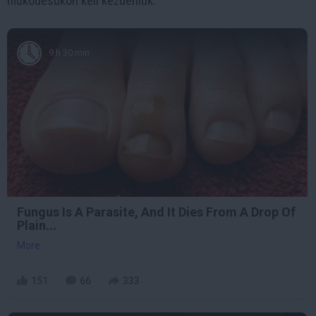
működésükön kell kezdeniük.
9 h 30 min
Fungus Is A Parasite, And It Dies From A Drop Of
Plain...
More
151
66
333