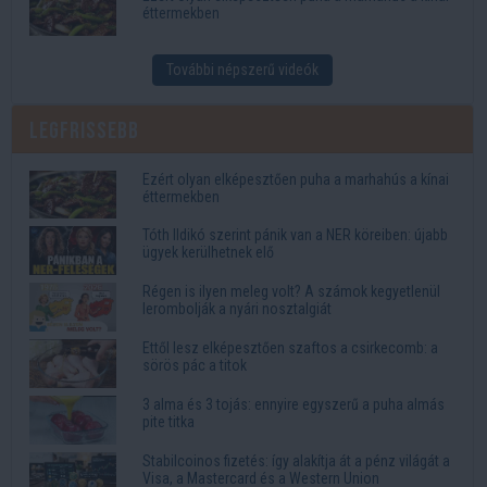
éttermekben
További népszerű videók
Legfrissebb
Ezért olyan elképesztően puha a marhahús a kínai
éttermekben
Tóth Ildikó szerint pánik van a NER köreiben: újabb
ügyek kerülhetnek elő
Régen is ilyen meleg volt? A számok kegyetlenül
lerombolják a nyári nosztalgiát
Ettől lesz elképesztően szaftos a csirkecomb: a
sörös pác a titok
3 alma és 3 tojás: ennyire egyszerű a puha almás
pite titka
Stabilcoinos fizetés: így alakítja át a pénz világát a
Visa, a Mastercard és a Western Union