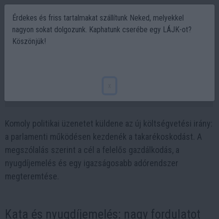
Érdekes és friss tartalmakat szállítunk Neked, melyekkel
nagyon sokat dolgozunk. Kaphatunk cserébe egy LÁJK-ot?
Köszönjük!
Visszahoznák a katát, és emelik a
nyugdíjakat
x
2026-06-04 11:07
Komoly politikai üzenetet küldene az új költségvetési irány:
a parlamenti működésen kezdenék a takarékoskodást. A
megszólalás szerint a cél a felelős gazdálkodás, a
nyugdíjemelés és egy igazságosabb adórendszer
megteremtése.
Kata és nyugdíjemelés: nagy fordulatot