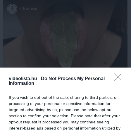
9 h 42 min
This Simple Trick Removes All Parasites From
videolista.hu -
Do Not Process My Personal
Your Body!
Information
More
If you wish to opt-out of the sale, sharing to third parties, or
381
154
284
processing of your personal or sensitive information for
targeted advertising by us, please use the below opt-out
section to confirm your selection. Please note that after your
opt-out request is processed you may continue seeing
1 h 50 min
interest-based ads based on personal information utilized by