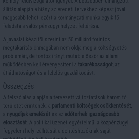
komoly felülvizsgálatot igényel. A beszédben elhangzott
állítás alapján a hiány az eredeti tervekhez képest jóval
magasabb lehet, ezért a kormányzati munka egyik fő
feladata a valós pénzügyi helyzet feltárása.
A javaslat készítői szerint az 50 milliárd forintos
megtakarítás önmagában nem oldja meg a költségvetés
problémáit, de fontos irányt mutat: először az állami
működésben kell érvényesíteni a
takarékosságot
, az
átláthatóságot és a felelős gazdálkodást.
Összegzés
A felszólalás alapján a tervezett változtatások három fő
területet érintenek: a
parlamenti költségek csökkentését
,
a
nyugdíjak emelését
és az
adóterhek igazságosabb
elosztását
. A politikai üzenet egyértelmű: a közpénzügyi
fegyelem helyreállítását a döntéshozóknak saját