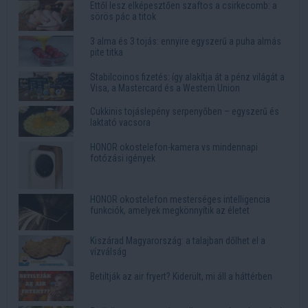
Ettől lesz elképesztően szaftos a csirkecomb: a
sörös pác a titok
3 alma és 3 tojás: ennyire egyszerű a puha almás
pite titka
Stabilcoinos fizetés: így alakítja át a pénz világát a
Visa, a Mastercard és a Western Union
Cukkinis tojáslepény serpenyőben – egyszerű és
laktató vacsora
HONOR okostelefon-kamera vs mindennapi
fotózási igények
HONOR okostelefon mesterséges intelligencia
funkciók, amelyek megkönnyítik az életet
Kiszárad Magyarország: a talajban dőlhet el a
vízválság
Betiltják az air fryert? Kiderült, mi áll a háttérben