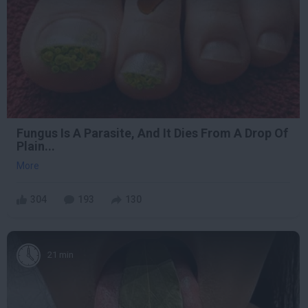
Fungus Is A Parasite, And It Dies From A Drop Of
Plain...
More
304
193
130
21 min