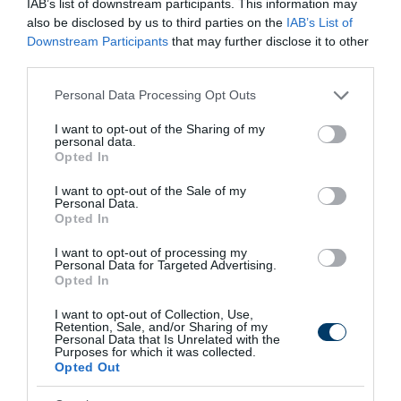
IAB’s list of downstream participants. This information may
One Teaspoon And All The Worms In The Body
also be disclosed by us to third parties on the
IAB’s List of
Die Instantly
Downstream Participants
that may further disclose it to other
More
third parties.
Please note that this website/app uses one or more Google
Personal Data Processing Opt Outs
155
140
202
services and may gather and store information including but
not limited to your visit or usage behaviour. You may click to
I want to opt-out of the Sharing of my
personal data.
grant or deny consent to Google and its third-party tags to
Opted In
use your data for below specified purposes in below Google
3 h 6 min
consent section.
I want to opt-out of the Sale of my
Personal Data.
Opted In
I want to opt-out of processing my
Personal Data for Targeted Advertising.
Opted In
I want to opt-out of Collection, Use,
Retention, Sale, and/or Sharing of my
Personal Data that Is Unrelated with the
Purposes for which it was collected.
Opted Out
5 Hidden Signs You Have Worms Inside Your
Body