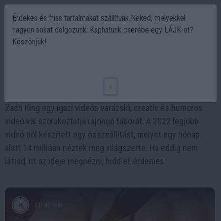
Érdekes és friss tartalmakat szállítunk Neked, melyekkel
nagyon sokat dolgozunk. Kaphatunk cserébe egy LÁJK-ot?
Köszönjük!
Zach King legjobb videoi 2022-ben
2023-01-06 08:48
x
Zach King egy igazi videós varázsló, creatív és humoros
videóival szórakoztatja rajongó táborát. A 2022 legjobb
videóiból készített egy összeállítást, melyet egy hónap
alatt 14 millióan néztek meg világszerte. Ha eddig nem
láttad, itt az ideje megnézni, hidd el, érdemes!
2 h 47 min