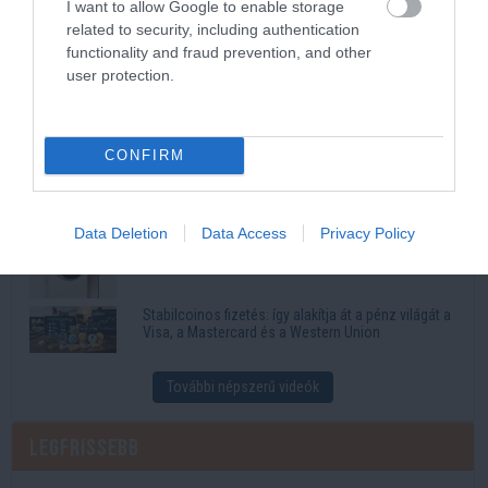
Legnépszerűbb
I want to allow Google to enable storage
related to security, including authentication
functionality and fraud prevention, and other
3 alma és 3 tojás: ennyire egyszerű a puha almás
pite titka
user protection.
Ettől lesz elképesztően szaftos a csirkecomb: a
sörös pác a titok
CONFIRM
HONOR okostelefon mesterséges intelligencia
funkciók, amelyek megkönnyítik az életet
HONOR okostelefon-kamera vs mindennapi
Data Deletion
Data Access
Privacy Policy
fotózási igények
Stabilcoinos fizetés: így alakítja át a pénz világát a
Visa, a Mastercard és a Western Union
További népszerű videók
Legfrissebb