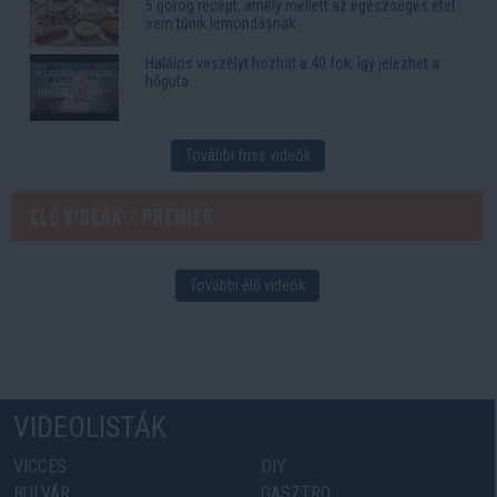
5 görög recept, amely mellett az egészséges étel
sem tűnik lemondásnak
Halálos veszélyt hozhat a 40 fok: így jelezhet a
hőguta
További friss videók
Élő videók / Premier
További élő videók
VIDEOLISTÁK
VICCES
DIY
BULVÁR
GASZTRO