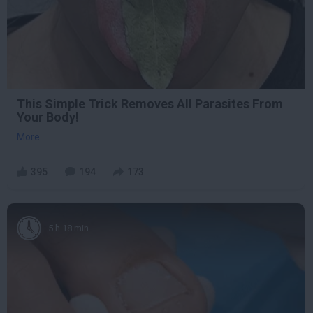
This Simple Trick Removes All Parasites From
Your Body!
More
395
194
173
5 h 18 min