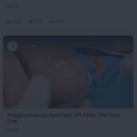
More
356
171
364
6 h 5 min
Fungus Dries Up And Falls Off After The First
Use
More