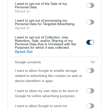
consent section.
I want to opt-out of the Sale of my
2 h 9 min
Personal Data.
Opted In
I want to opt-out of processing my
Personal Data for Targeted Advertising.
Opted In
I want to opt-out of Collection, Use,
Retention, Sale, and/or Sharing of my
Personal Data that Is Unrelated with the
Purposes for which it was collected.
Opted Out
Stop Eating These 3 Foods That Are Known to
Google consents
Cause Parasites
I want to allow Google to enable storage
More
related to advertising like cookies on web or
device identifiers in apps.
316
56
82
I want to allow my user data to be sent to
Google for online advertising purposes.
6 h 25 min
I want to allow Google to send me