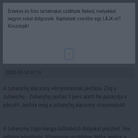
Érdekes és friss tartalmakat szállítunk Neked, melyekkel
nagyon sokat dolgozunk. Kaphatunk cserébe egy LÁJK-ot?
Köszönjük!
Zuhanyfej javítás! A zuhanyfej alacsony
víznyomásának javítása – Takarítson meg
x
pénzt
2024-03-14 07:19
A zuhanyfej alacsony vérnyomásnak javítása. Zúg a
zuhanyfej - Zuhanyfej javítás 3 perc alatt! Ne pazarolja a
pénzét! Javítsa meg a zuhanyfej alacsony víznyomását!
A zuhanyfej zúgó hangja különböző dolgokat jelezhet. Íme
néhány lehetőség: Víznyomás-probléma: Néha, amikor a