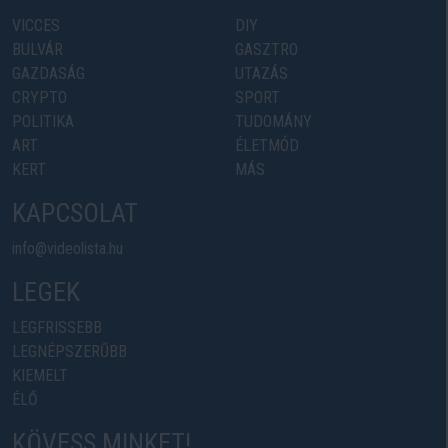
VICCES
DIY
BULVÁR
GASZTRO
GAZDASÁG
UTAZÁS
CRYPTO
SPORT
POLITIKA
TUDOMÁNY
ART
ÉLETMÓD
KERT
MÁS
KAPCSOLAT
info@videolista.hu
LEGEK
LEGFRISSEBB
LEGNÉPSZERŰBB
KIEMELT
ÉLŐ
KÖVESS MINKET!