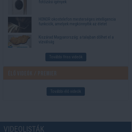
fotózási igények
HONOR okostelefon mesterséges intelligencia
funkciók, amelyek megkönnyítik az életet
Kiszárad Magyarország: a talajban dőlhet el a
vízválság
További friss videók
Élő videók / Premier
További élő videók
VIDEOLISTÁK