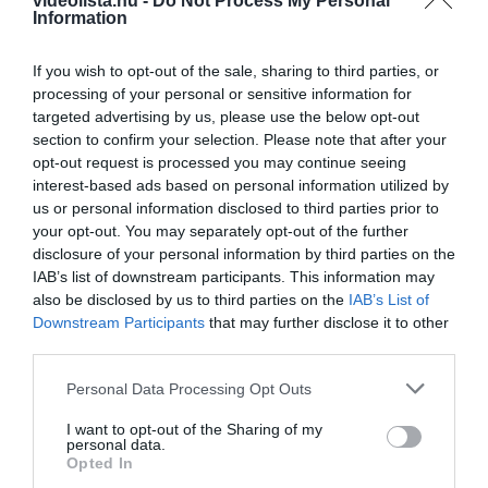
videolista.hu -
Do Not Process My Personal
Information
8 h 14 min
If you wish to opt-out of the sale, sharing to third parties, or
processing of your personal or sensitive information for
targeted advertising by us, please use the below opt-out
section to confirm your selection. Please note that after your
opt-out request is processed you may continue seeing
interest-based ads based on personal information utilized by
us or personal information disclosed to third parties prior to
your opt-out. You may separately opt-out of the further
disclosure of your personal information by third parties on the
IAB’s list of downstream participants. This information may
also be disclosed by us to third parties on the
IAB’s List of
One Teaspoon And All The Worms In The Body
Downstream Participants
that may further disclose it to other
Die Instantly
third parties.
More
Please note that this website/app uses one or more Google
Personal Data Processing Opt Outs
services and may gather and store information including but
356
128
363
not limited to your visit or usage behaviour. You may click to
I want to opt-out of the Sharing of my
personal data.
grant or deny consent to Google and its third-party tags to
Opted In
use your data for below specified purposes in below Google