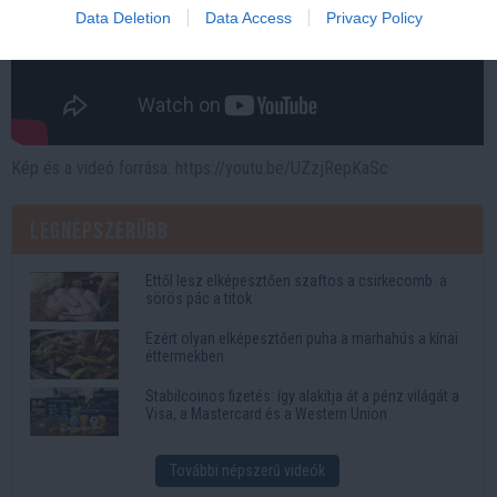
Data Deletion
Data Access
Privacy Policy
Kép és a videó forrása: https://youtu.be/UZzjRepKaSc
Legnépszerűbb
Ettől lesz elképesztően szaftos a csirkecomb: a
sörös pác a titok
Ezért olyan elképesztően puha a marhahús a kínai
éttermekben
Stabilcoinos fizetés: így alakítja át a pénz világát a
Visa, a Mastercard és a Western Union
További népszerű videók