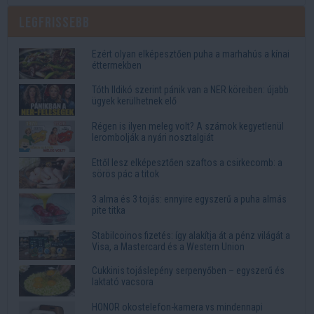
Legfrissebb
Ezért olyan elképesztően puha a marhahús a kínai
éttermekben
Tóth Ildikó szerint pánik van a NER köreiben: újabb
ügyek kerülhetnek elő
Régen is ilyen meleg volt? A számok kegyetlenül
lerombolják a nyári nosztalgiát
Ettől lesz elképesztően szaftos a csirkecomb: a
sörös pác a titok
3 alma és 3 tojás: ennyire egyszerű a puha almás
pite titka
Stabilcoinos fizetés: így alakítja át a pénz világát a
Visa, a Mastercard és a Western Union
Cukkinis tojáslepény serpenyőben – egyszerű és
laktató vacsora
HONOR okostelefon-kamera vs mindennapi