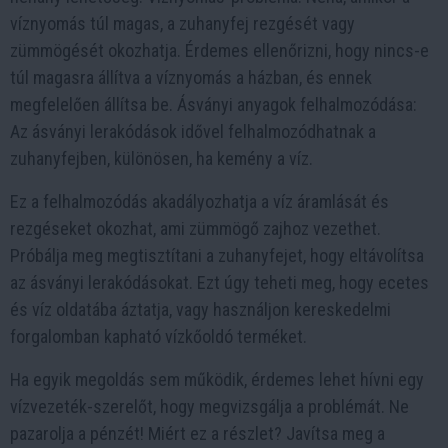
víznyomás túl magas, a zuhanyfej rezgését vagy
zümmögését okozhatja. Érdemes ellenőrizni, hogy nincs-e
túl magasra állítva a víznyomás a házban, és ennek
megfelelően állítsa be. Ásványi anyagok felhalmozódása:
Az ásványi lerakódások idővel felhalmozódhatnak a
zuhanyfejben, különösen, ha kemény a víz.
Ez a felhalmozódás akadályozhatja a víz áramlását és
rezgéseket okozhat, ami zümmögő zajhoz vezethet.
Próbálja meg megtisztítani a zuhanyfejet, hogy eltávolítsa
az ásványi lerakódásokat. Ezt úgy teheti meg, hogy ecetes
és víz oldatába áztatja, vagy használjon kereskedelmi
forgalomban kapható vízkőoldó terméket.
Ha egyik megoldás sem működik, érdemes lehet hívni egy
vízvezeték-szerelőt, hogy megvizsgálja a problémát. Ne
pazarolja a pénzét! Miért ez a részlet? Javítsa meg a