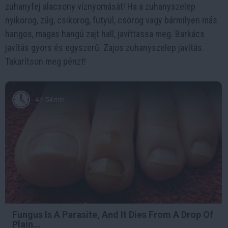
zuhanyfej alacsony víznyomását! Ha a zuhanyszelep
nyikorog, zúg, csikorog, fütyül, csörög vagy bármilyen más
hangos, magas hangú zajt hall, javíttassa meg. Barkács
javítás gyors és egyszerű. Zajos zuhanyszelep javítás.
Takarítson meg pénzt!
4 h 54 min
Fungus Is A Parasite, And It Dies From A Drop Of
Plain...