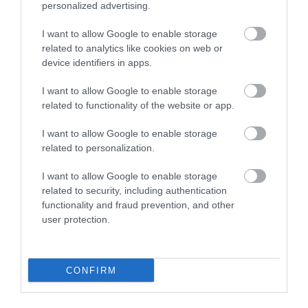
personalized advertising.
I want to allow Google to enable storage
related to analytics like cookies on web or
device identifiers in apps.
I want to allow Google to enable storage
related to functionality of the website or app.
I want to allow Google to enable storage
5 Hidden Signs You Have Worms Inside Your
related to personalization.
Body
More
I want to allow Google to enable storage
related to security, including authentication
362
119
261
functionality and fraud prevention, and other
user protection.
CONFIRM