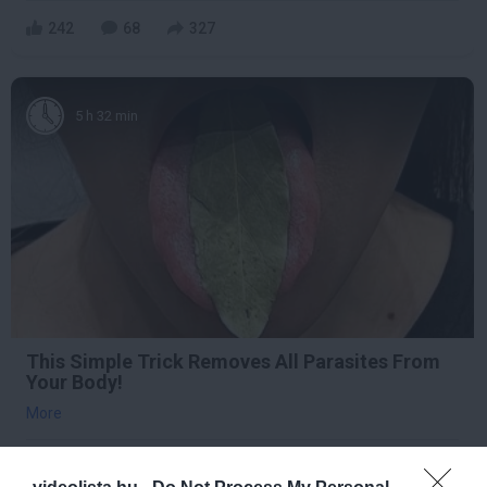
242
68
327
5 h 32 min
This Simple Trick Removes All Parasites From
Your Body!
More
356
68
108