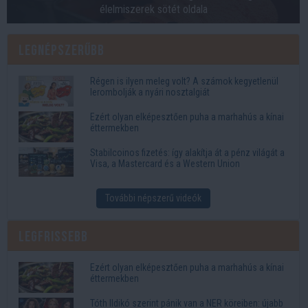
élelmiszerek sötét oldala
Legnépszerűbb
Régen is ilyen meleg volt? A számok kegyetlenül
lerombolják a nyári nosztalgiát
Ezért olyan elképesztően puha a marhahús a kínai
éttermekben
Stabilcoinos fizetés: így alakítja át a pénz világát a
Visa, a Mastercard és a Western Union
További népszerű videók
Legfrissebb
Ezért olyan elképesztően puha a marhahús a kínai
éttermekben
Tóth Ildikó szerint pánik van a NER köreiben: újabb