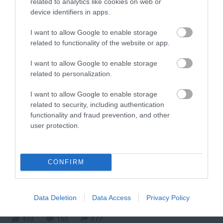
related to analytics like cookies on web or
device identifiers in apps.
403
187
233
I want to allow Google to enable storage
related to functionality of the website or app.
39 min
I want to allow Google to enable storage
related to personalization.
I want to allow Google to enable storage
related to security, including authentication
functionality and fraud prevention, and other
user protection.
CONFIRM
One Teaspoon And All The Worms In The Body
Die Instantly
More
Data Deletion
Data Access
Privacy Policy
433
152
377