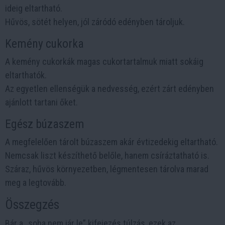
ideig eltartható.
Hűvös, sötét helyen, jól záródó edényben tároljuk.
Kemény cukorka
A kemény cukorkák magas cukortartalmuk miatt sokáig
eltarthatók.
Az egyetlen ellenségük a nedvesség, ezért zárt edényben
ajánlott tartani őket.
Egész búzaszem
A megfelelően tárolt búzaszem akár évtizedekig eltartható.
Nemcsak liszt készíthető belőle, hanem csíráztatható is.
Száraz, hűvös környezetben, légmentesen tárolva marad
meg a legtovább.
Összegzés
Bár a „soha nem jár le” kifejezés túlzás, ezek az