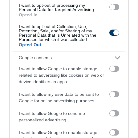
Use
I want to opt-out of processing my
More
Personal Data for Targeted Advertising.
Opted In
250
189
335
I want to opt-out of Collection, Use,
Retention, Sale, and/or Sharing of my
Personal Data that Is Unrelated with the
Purposes for which it was collected.
Opted Out
2 h 8 min
Google consents
I want to allow Google to enable storage
related to advertising like cookies on web or
device identifiers in apps.
I want to allow my user data to be sent to
Google for online advertising purposes.
I want to allow Google to send me
This Simple Trick Removes All Parasites From
personalized advertising.
Your Body!
I want to allow Google to enable storage
More