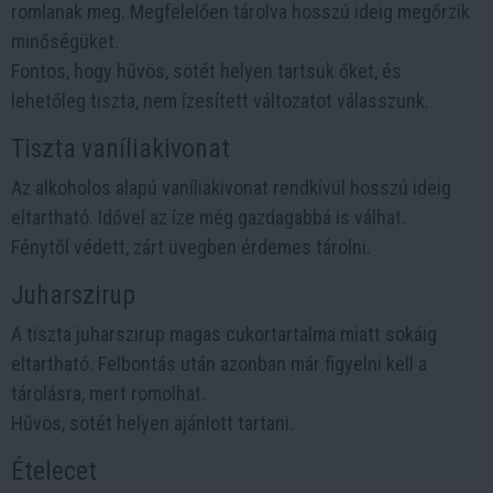
romlanak meg. Megfelelően tárolva hosszú ideig megőrzik
minőségüket.
Fontos, hogy hűvös, sötét helyen tartsuk őket, és
lehetőleg tiszta, nem ízesített változatot válasszunk.
Tiszta vaníliakivonat
Az alkoholos alapú vaníliakivonat rendkívül hosszú ideig
eltartható. Idővel az íze még gazdagabbá is válhat.
Fénytől védett, zárt üvegben érdemes tárolni.
Juharszirup
A tiszta juharszirup magas cukortartalma miatt sokáig
eltartható. Felbontás után azonban már figyelni kell a
tárolásra, mert romolhat.
Hűvös, sötét helyen ajánlott tartani.
Ételecet