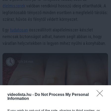
élelmiszerek
valóban rendkívül hosszú ideig eltarthatók. A
legfontosabb tényező minden esetben a megfelelő tárolás:
száraz, hűvös és fénytől védett környezet.
Egy
tudatosan
összeállított alapélelmiszer-készlet
nemcsak biztonságot adhat, hanem segít abban is, hogy
váratlan helyzetekben is legyen mihez nyúlni a konyhában.
10 h 34 min
videolista.hu -
Do Not Process My Personal
Information
If you wish to opt-out of the sale, sharing to third parties, or