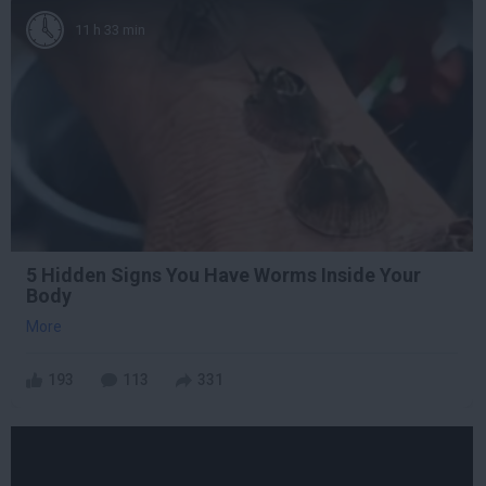
11 h 33 min
5 Hidden Signs You Have Worms Inside Your
Body
More
193
113
331