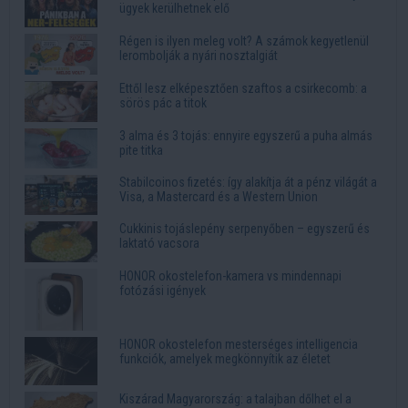
ügyek kerülhetnek elő
Régen is ilyen meleg volt? A számok kegyetlenül
lerombolják a nyári nosztalgiát
Ettől lesz elképesztően szaftos a csirkecomb: a
sörös pác a titok
3 alma és 3 tojás: ennyire egyszerű a puha almás
pite titka
Stabilcoinos fizetés: így alakítja át a pénz világát a
Visa, a Mastercard és a Western Union
Cukkinis tojáslepény serpenyőben – egyszerű és
laktató vacsora
HONOR okostelefon-kamera vs mindennapi
fotózási igények
HONOR okostelefon mesterséges intelligencia
funkciók, amelyek megkönnyítik az életet
Kiszárad Magyarország: a talajban dőlhet el a