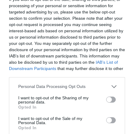
processing of your personal or sensitive information for
Fungus Is A Parasite, And It Dies From A Drop Of
targeted advertising by us, please use the below opt-out
Plain...
section to confirm your selection. Please note that after your
More
opt-out request is processed you may continue seeing
interest-based ads based on personal information utilized by
us or personal information disclosed to third parties prior to
465
67
395
your opt-out. You may separately opt-out of the further
disclosure of your personal information by third parties on the
IAB’s list of downstream participants. This information may
3 h 29 min
also be disclosed by us to third parties on the
IAB’s List of
Downstream Participants
that may further disclose it to other
third parties.
Please note that this website/app uses one or more Google
Personal Data Processing Opt Outs
services and may gather and store information including but
not limited to your visit or usage behaviour. You may click to
I want to opt-out of the Sharing of my
personal data.
grant or deny consent to Google and its third-party tags to
Opted In
use your data for below specified purposes in below Google
consent section.
I want to opt-out of the Sale of my
Personal Data.
Opted In
Fungus Dries Up And Falls Off After The First