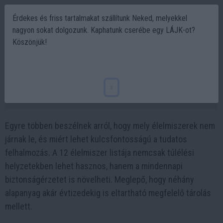
Érdekes és friss tartalmakat szállítunk Neked, melyekkel
nagyon sokat dolgozunk. Kaphatunk cserébe egy LÁJK-ot?
Köszönjük!
12 élelmiszer, ami szinte soha nem jár le és
mindig jól jöhet
x
2026-03-18 18:49
Egyre többen beszélnek arról, hogy mely élelmiszerek nem
járnak le, és miért lehet kulcsfontosságú a tudatos
felhalmozás. A 12 élelmiszer listája nemcsak túlélési
helyzetekben lehet hasznos, hanem a mindennapi
biztonságérzetet is növelheti. Meglepő, hogy néhány
alapanyag akár évtizedekig is eltartható megfelelő tárolás
mellett.