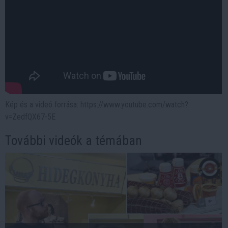
Kép és a videó forrása: https://www.youtube.com/watch?
v=ZedfQX67-5E
További videók a témában