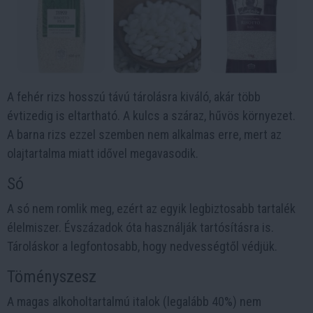
A fehér rizs hosszú távú tárolásra kiváló, akár több
évtizedig is eltartható. A kulcs a száraz, hűvös környezet.
A barna rizs ezzel szemben nem alkalmas erre, mert az
olajtartalma miatt idővel megavasodik.
Só
A só nem romlik meg, ezért az egyik legbiztosabb tartalék
élelmiszer. Évszázadok óta használják tartósításra is.
Tároláskor a legfontosabb, hogy nedvességtől védjük.
Töményszesz
A magas alkoholtartalmú italok (legalább 40%) nem