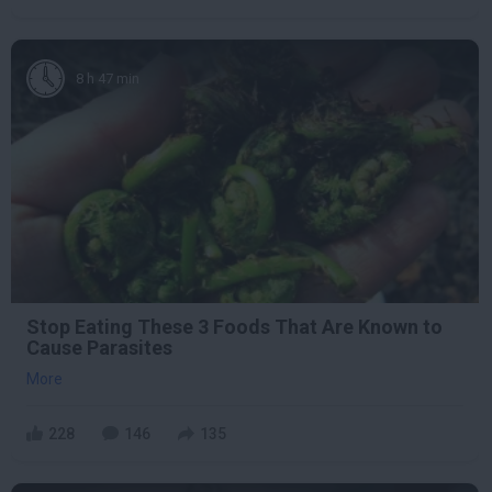
8 h 47 min
Stop Eating These 3 Foods That Are Known to
Cause Parasites
More
228
146
135